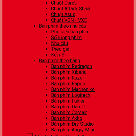
Chuột DareU
Chuột Attack Shark
Chuột Asus
Chuột VGN - VXE
Bàn phím theo nhu cầu
Phụ kiện bàn phím
Số lượng phím
Nhu cầu
Theo giá
Kết nối
Bàn phím theo hãng
Bàn phím Redragon
Bàn phím Xiberia
Bàn phím Razer
Bàn phím Rapoo
Bàn phím Machenike
Bàn phím Logitech
Bàn phím Fuhlen
Bàn phím DareU
Bàn phím Corsair
Bàn phím Akko
Bàn phím Dry Studio
Bàn phím Angry Miao