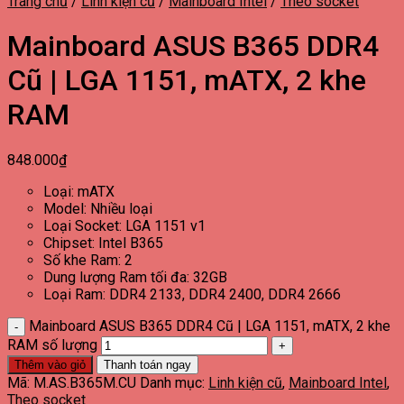
Trang chủ
/
Linh kiện cũ
/
Mainboard Intel
/
Theo socket
Mainboard ASUS B365 DDR4
Cũ | LGA 1151, mATX, 2 khe
RAM
848.000
₫
Loại: mATX
Model: Nhiều loại
Loại Socket: LGA 1151 v1
Chipset: Intel B365
Số khe Ram: 2
Dung lượng Ram tối đa: 32GB
Loại Ram: DDR4 2133, DDR4 2400, DDR4 2666
Mainboard ASUS B365 DDR4 Cũ | LGA 1151, mATX, 2 khe
RAM số lượng
Thêm vào giỏ
Thanh toán ngay
Mã:
M.AS.B365M.CU
Danh mục:
Linh kiện cũ
,
Mainboard Intel
,
Theo socket