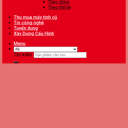
Theo dòng
Theo thế hệ
Thu mua máy tính cũ
Tin công nghệ
Tuyển dụng
Xây Dựng Cấu Hình
Menu
Tìm kiếm: