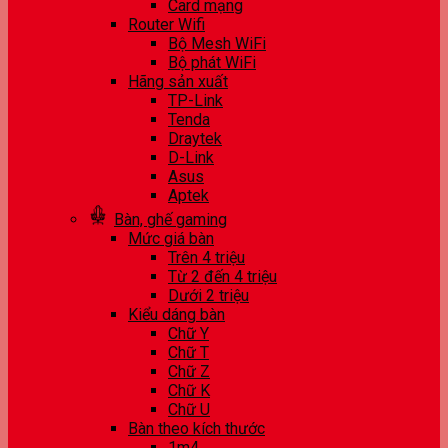
Card mạng
Router Wifi
Bộ Mesh WiFi
Bộ phát WiFi
Hãng sản xuất
TP-Link
Tenda
Draytek
D-Link
Asus
Aptek
Bàn, ghế gaming
Mức giá bàn
Trên 4 triệu
Từ 2 đến 4 triệu
Dưới 2 triệu
Kiểu dáng bàn
Chữ Y
Chữ T
Chữ Z
Chữ K
Chữ U
Bàn theo kích thước
1m4