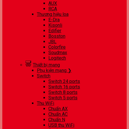
AUX
RCA
Thương hiệu loa
E-Dra
Kisonli
Edifier
Bosston
JBL
Colorfire
Soudmax
Logitech
Thiết bị mạng
Phụ kiện mạng ❯
Switch
Switch 24 ports
Switch 16 ports
Switch 8 ports
Switch 5 ports
Thu WiFi
Chuẩn AX
Chuẩn AC
Chuẩn N
USB thu WiFi