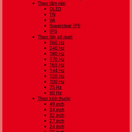
Theo tấm nền
OLED
TN
VA
Superclear IPS
IPS
Theo tần số quét
360 Hz
240 Hz
180 Hz
170 Hz
165 Hz
144 Hz
120 Hz
100 Hz
75 Hz
60 Hz
Theo kích thước
49 inch
34 inch
32 inch
27 inch
24 inch