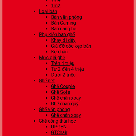
1m2
Loại bàn
Bàn văn phòng
Bàn Gaming
Bàn nâng hạ
Phụ kiện bàn ghế
Khay đi dây
Giá đỡ cốc kẹp bàn
Kê chân
Mức giá ghế
Trên 4 triệu
Từ 2 đến 4 triệu
Dưới 2 triệu
Ghế net
Ghế Couple
Ghế Sofa
Ghế chân xoay
Ghế chân quỳ
Ghế văn phòng
Ghế chân xoay
Ghế công thái học
UPGEN
GTChair