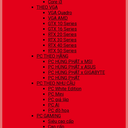
Core i3
THEO VGA
VGA Quadro
VGA AMD
GTX 10 Series
GTX 16 Series
RTX 20 Series
RTX 30 Series
RTX 40 Series
RTX 50 Series
PC THEO HÃNG
PC HÙNG PHÁT x MSI
PC HÙNG PHÁT x ASUS
PC HÙNG PHÁT x GIGABYTE
PC HÙNG PHÁT
PC THEO NHU CẦU
PC White Edition
PC Mini
PC giả lập
PC AI
PC đồ hoạ
PC GAMING
Siêu cao cấp
Cao cấp