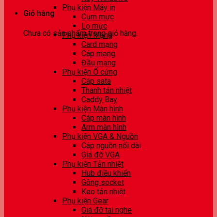
Phụ kiện Máy in
Giỏ hàng
Cụm mực
Lọ mực
Chưa có sản phẩm trong giỏ hàng.
Phụ kiện Mạng
Card mạng
Cáp mạng
Đầu mạng
Phụ kiện Ổ cứng
Cáp sata
Thanh tản nhiệt
Caddy Bay
Phụ kiện Màn hình
Cáp màn hình
Arm màn hình
Phụ kiện VGA & Nguồn
Cáp nguồn nối dài
Giá đỡ VGA
Phụ kiện Tản nhiệt
Hub điều khiển
Gông socket
Keo tản nhiệt
Phụ kiện Gear
Giá đỡ tai nghe