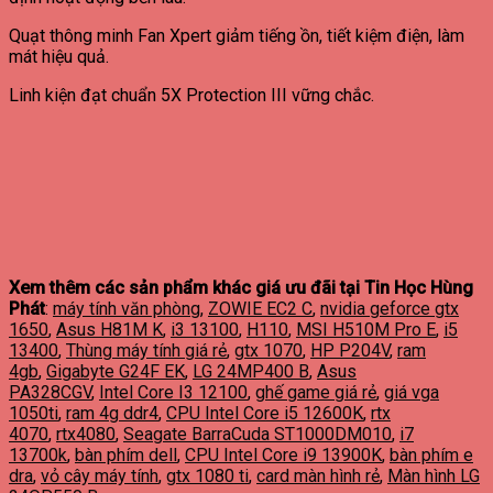
Quạt thông minh Fan Xpert giảm tiếng ồn, tiết kiệm điện, làm
mát hiệu quả.
Linh kiện đạt chuẩn 5X Protection III vững chắc.
Xem thêm các sản phẩm khác giá ưu đãi tại Tin Học Hùng
Phát
:
máy tính văn phòng
,
ZOWIE EC2 C
,
nvidia geforce gtx
1650
,
Asus H81M K
,
i3 13100
,
H110
,
MSI H510M Pro E
,
i5
13400
,
Thùng máy tính giá rẻ
,
gtx 1070
,
HP P204V
,
ram
4gb
,
Gigabyte G24F EK
,
LG 24MP400 B
,
Asus
PA328CGV
,
Intel Core I3 12100
,
ghế game giá rẻ
,
giá vga
1050ti
,
ram 4g ddr4
,
CPU Intel Core i5 12600K
,
rtx
4070
,
rtx4080
,
Seagate BarraCuda ST1000DM010
,
i7
13700k
,
bàn phím dell
,
CPU Intel Core i9 13900K
,
bàn phím e
dra
,
vỏ cây máy tính
,
gtx 1080 ti
,
card màn hình rẻ
,
Màn hình LG