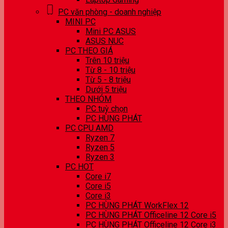
PC văn phòng - doanh nghiệp
MINI PC
Mini PC ASUS
ASUS NUC
PC THEO GIÁ
Trên 10 triệu
Từ 8 - 10 triệu
Từ 5 - 8 triệu
Dưới 5 triệu
THEO NHÓM
PC tuỳ chọn
PC HÙNG PHÁT
PC CPU AMD
Ryzen 7
Ryzen 5
Ryzen 3
PC HOT
Core i7
Core i5
Core i3
PC HÙNG PHÁT WorkFlex 12
PC HÙNG PHÁT Officeline 12 Core i5
PC HÙNG PHÁT Officeline 12 Core i3