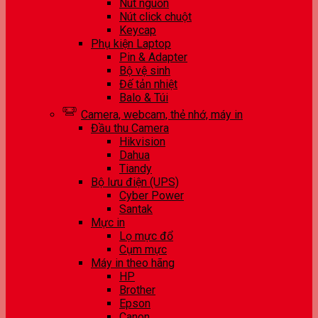
Nút nguồn
Nút click chuột
Keycap
Phụ kiện Laptop
Pin & Adapter
Bộ vệ sinh
Đế tản nhiệt
Balo & Túi
Camera, webcam, thẻ nhớ, máy in
Đầu thu Camera
Hikvision
Dahua
Tiandy
Bộ lưu điện (UPS)
Cyber Power
Santak
Mực in
Lọ mực đổ
Cụm mực
Máy in theo hãng
HP
Brother
Epson
Canon