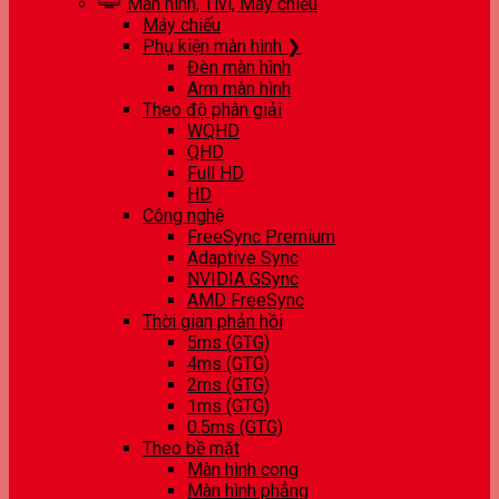
Màn hình, Tivi, Máy chiếu
Máy chiếu
Phụ kiện màn hình ❯
Đèn màn hình
Arm màn hình
Theo độ phân giải
WQHD
QHD
Full HD
HD
Công nghệ
FreeSync Premium
Adaptive Sync
NVIDIA GSync
AMD FreeSync
Thời gian phản hồi
5ms (GTG)
4ms (GTG)
2ms (GTG)
1ms (GTG)
0.5ms (GTG)
Theo bề mặt
Màn hình cong
Màn hình phẳng