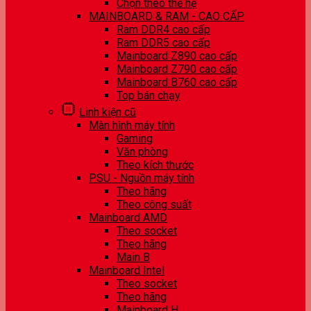
Chọn theo thế hệ
MAINBOARD & RAM - CAO CẤP
Ram DDR4 cao cấp
Ram DDR5 cao cấp
Mainboard Z890 cao cấp
Mainboard Z790 cao cấp
Mainboard B760 cao cấp
Top bán chạy
Linh kiện cũ
Màn hình máy tính
Gaming
Văn phòng
Theo kích thước
PSU - Nguồn máy tính
Theo hãng
Theo công suất
Mainboard AMD
Theo socket
Theo hãng
Main B
Mainboard Intel
Theo socket
Theo hãng
Mainboard H