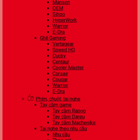
Manson
OEM
Sihoo
HyperWork
Warrior
E-Dra
Ghế Gaming
Vertagear
Speed HQ
Ducky
Centaur
Cooler Master
Corsair
Cougar
Warrior
E-Dra
Phím, chuột, tai nghe
Tay cầm game
Tay cầm Rapoo
Tay cầm Dareu
Tay cầm Machenike
Tai nghe theo nhu cầu
Nhu cầu