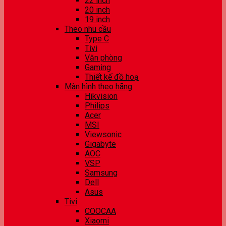
22 inch
20 inch
19 inch
Theo nhu cầu
Type C
Tivi
Văn phòng
Gaming
Thiết kế đồ hoạ
Màn hình theo hãng
Hikvision
Philips
Acer
MSI
Viewsonic
Gigabyte
AOC
VSP
Samsung
Dell
Asus
Tivi
COOCAA
Xiaomi