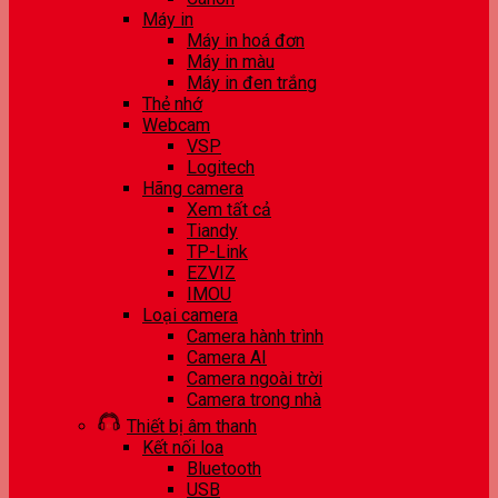
Máy in
Máy in hoá đơn
Máy in màu
Máy in đen trắng
Thẻ nhớ
Webcam
VSP
Logitech
Hãng camera
Xem tất cả
Tiandy
TP-Link
EZVIZ
IMOU
Loại camera
Camera hành trình
Camera AI
Camera ngoài trời
Camera trong nhà
Thiết bị âm thanh
Kết nối loa
Bluetooth
USB