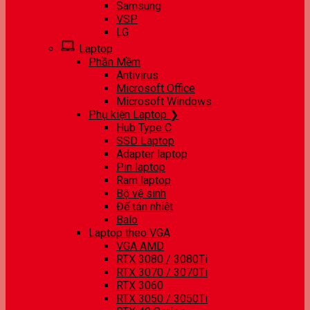
Samsung
VSP
LG
Laptop
Phần Mềm
Antivirus
Microsoft Office
Microsoft Windows
Phụ kiện Laptop ❯
Hub Type C
SSD Laptop
Adapter laptop
Pin laptop
Ram laptop
Bộ vệ sinh
Đế tản nhiệt
Balo
Laptop theo VGA
VGA AMD
RTX 3080 / 3080Ti
RTX 3070 / 3070Ti
RTX 3060
RTX 3050 / 3050Ti