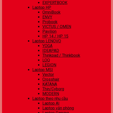
EXPERTBOOK
Laptop HP
OmniBook
ENVY
Probook
VICTUS / OMEN
Pavilion
HP 14 / HP 15
Laptop LENOVO
YOGA
IDEAPAD
Thinkpad / Thinkbook
LOQ
LEGION
Laptop MSI
Vector
Crosshair
KATANA
Thin/Cyborg
MODERN
Laptop theo nhu cầu
Laptop AI
Laptop văn phòng
Laptop Gaming