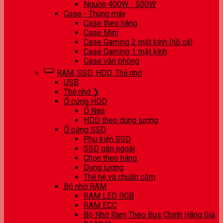
Nguồn 400W - 500W
Case - Thùng máy
Case theo hãng
Case Mini
Case Gaming 2 mặt kính (hồ cá)
Case Gaming 1 mặt kính
Case văn phòng
RAM, SSD, HDD, Thẻ nhớ
USB
Thẻ nhớ ❯
Ổ cứng HDD
Ổ Nas
HDD theo dung lượng
Ổ cứng SSD
Phụ kiện SSD
SSD gắn ngoài
Chọn theo hãng
Dung lượng
Thế hệ và chuẩn cắm
Bộ nhớ RAM
RAM LED RGB
RAM ECC
Bộ Nhớ Ram Theo Bus Chính Hãng Giá