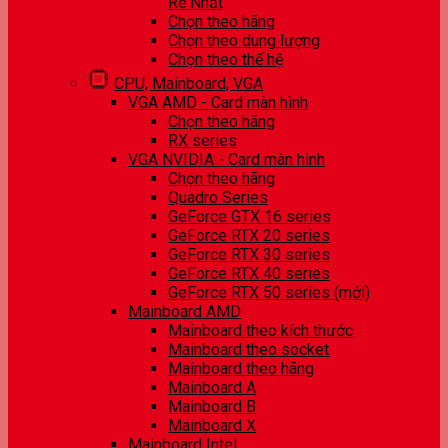
Rẻ Nhất
Chọn theo hãng
Chọn theo dung lượng
Chọn theo thế hệ
CPU, Mainboard, VGA
VGA AMD - Card màn hình
Chọn theo hãng
RX series
VGA NVIDIA - Card màn hình
Chọn theo hãng
Quadro Series
GeForce GTX 16 series
GeForce RTX 20 series
GeForce RTX 30 series
GeForce RTX 40 series
GeForce RTX 50 series (mới)
Mainboard AMD
Mainboard theo kích thước
Mainboard theo socket
Mainboard theo hãng
Mainboard A
Mainboard B
Mainboard X
Mainboard Intel