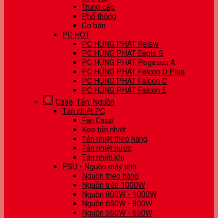
Trung cấp
Phổ thông
Cơ bản
PC HOT
PC HÙNG PHÁT Relaw
PC HÙNG PHÁT Eagle S
PC HÙNG PHÁT Pegasus A
PC HÙNG PHÁT Falcon D Plus
PC HÙNG PHÁT Falcon C
PC HÙNG PHÁT Falcon E
Case, Tản, Nguồn
Tản nhiệt PC
Fan Case
Keo tản nhiệt
Tản nhiệt theo hãng
Tản nhiệt nước
Tản nhiệt khí
PSU - Nguồn máy tính
Nguồn theo hãng
Nguồn trên 1000W
Nguồn 800W - 1000W
Nguồn 650W - 800W
Nguồn 550W - 650W