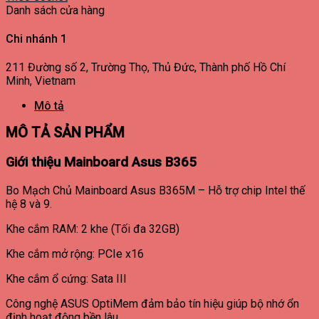
Danh sách cửa hàng
Chi nhánh 1
211 Đường số 2, Trường Thọ, Thủ Đức, Thành phố Hồ Chí
Minh, Vietnam
Mô tả
MÔ TẢ SẢN PHẨM
Giới thiệu Mainboard Asus B365
Bo Mạch Chủ Mainboard Asus B365M – Hỗ trợ chip Intel thế
hệ 8 và 9.
Khe cắm RAM: 2 khe (Tối đa 32GB)
Khe cắm mở rộng: PCIe x16
Khe cắm ổ cứng: Sata III
Công nghệ ASUS OptiMem đảm bảo tín hiệu giúp bộ nhớ ổn
định hoạt động bền lâu.