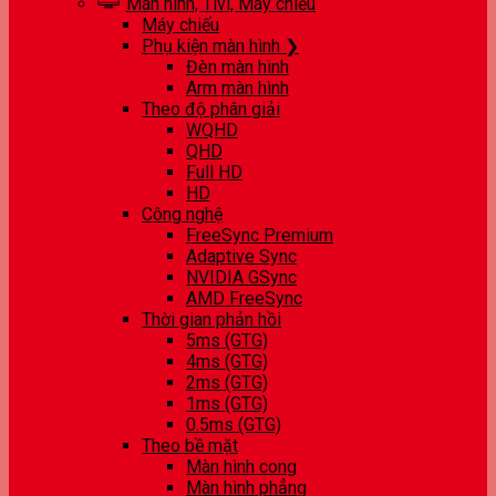
Màn hình, Tivi, Máy chiếu
Máy chiếu
Phụ kiện màn hình ❯
Đèn màn hình
Arm màn hình
Theo độ phân giải
WQHD
QHD
Full HD
HD
Công nghệ
FreeSync Premium
Adaptive Sync
NVIDIA GSync
AMD FreeSync
Thời gian phản hồi
5ms (GTG)
4ms (GTG)
2ms (GTG)
1ms (GTG)
0.5ms (GTG)
Theo bề mặt
Màn hình cong
Màn hình phẳng