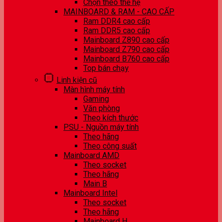
Chọn theo thế hệ
MAINBOARD & RAM - CAO CẤP
Ram DDR4 cao cấp
Ram DDR5 cao cấp
Mainboard Z890 cao cấp
Mainboard Z790 cao cấp
Mainboard B760 cao cấp
Top bán chạy
Linh kiện cũ
Màn hình máy tính
Gaming
Văn phòng
Theo kích thước
PSU - Nguồn máy tính
Theo hãng
Theo công suất
Mainboard AMD
Theo socket
Theo hãng
Main B
Mainboard Intel
Theo socket
Theo hãng
Mainboard H