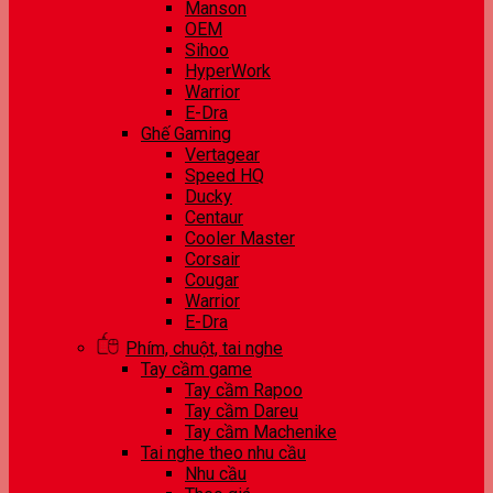
Manson
OEM
Sihoo
HyperWork
Warrior
E-Dra
Ghế Gaming
Vertagear
Speed HQ
Ducky
Centaur
Cooler Master
Corsair
Cougar
Warrior
E-Dra
Phím, chuột, tai nghe
Tay cầm game
Tay cầm Rapoo
Tay cầm Dareu
Tay cầm Machenike
Tai nghe theo nhu cầu
Nhu cầu