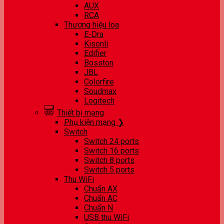
AUX
RCA
Thương hiệu loa
E-Dra
Kisonli
Edifier
Bosston
JBL
Colorfire
Soudmax
Logitech
Thiết bị mạng
Phụ kiện mạng ❯
Switch
Switch 24 ports
Switch 16 ports
Switch 8 ports
Switch 5 ports
Thu WiFi
Chuẩn AX
Chuẩn AC
Chuẩn N
USB thu WiFi