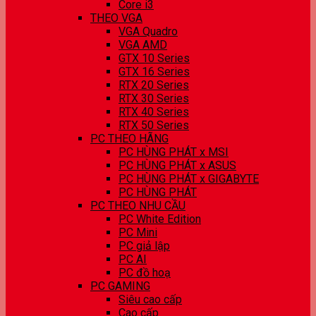
Core i3
THEO VGA
VGA Quadro
VGA AMD
GTX 10 Series
GTX 16 Series
RTX 20 Series
RTX 30 Series
RTX 40 Series
RTX 50 Series
PC THEO HÃNG
PC HÙNG PHÁT x MSI
PC HÙNG PHÁT x ASUS
PC HÙNG PHÁT x GIGABYTE
PC HÙNG PHÁT
PC THEO NHU CẦU
PC White Edition
PC Mini
PC giả lập
PC AI
PC đồ hoạ
PC GAMING
Siêu cao cấp
Cao cấp