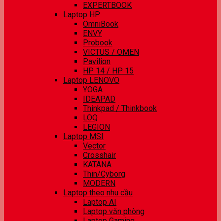
EXPERTBOOK
Laptop HP
OmniBook
ENVY
Probook
VICTUS / OMEN
Pavilion
HP 14 / HP 15
Laptop LENOVO
YOGA
IDEAPAD
Thinkpad / Thinkbook
LOQ
LEGION
Laptop MSI
Vector
Crosshair
KATANA
Thin/Cyborg
MODERN
Laptop theo nhu cầu
Laptop AI
Laptop văn phòng
Laptop Gaming