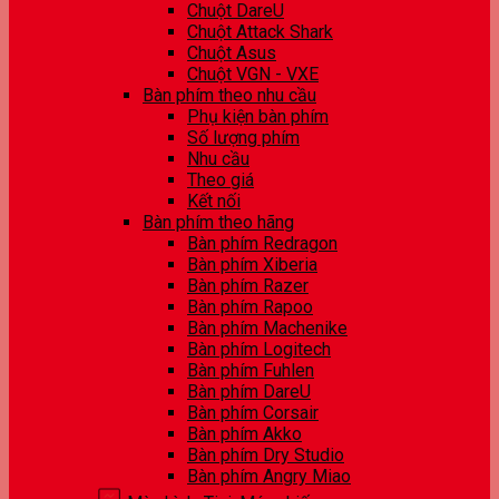
Chuột DareU
Chuột Attack Shark
Chuột Asus
Chuột VGN - VXE
Bàn phím theo nhu cầu
Phụ kiện bàn phím
Số lượng phím
Nhu cầu
Theo giá
Kết nối
Bàn phím theo hãng
Bàn phím Redragon
Bàn phím Xiberia
Bàn phím Razer
Bàn phím Rapoo
Bàn phím Machenike
Bàn phím Logitech
Bàn phím Fuhlen
Bàn phím DareU
Bàn phím Corsair
Bàn phím Akko
Bàn phím Dry Studio
Bàn phím Angry Miao