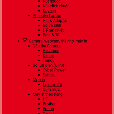
Nút nguồn
Nút click chuột
Keycap
Phụ kiện Laptop
Pin & Adapter
Bộ vệ sinh
Đế tản nhiệt
Balo & Túi
Camera, webcam, thẻ nhớ, máy in
Đầu thu Camera
Hikvision
Dahua
Tiandy
Bộ lưu điện (UPS)
Cyber Power
Santak
Mực in
Lọ mực đổ
Cụm mực
Máy in theo hãng
HP
Brother
Epson
Canon