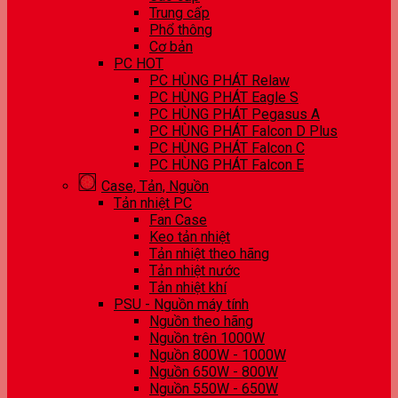
Trung cấp
Phổ thông
Cơ bản
PC HOT
PC HÙNG PHÁT Relaw
PC HÙNG PHÁT Eagle S
PC HÙNG PHÁT Pegasus A
PC HÙNG PHÁT Falcon D Plus
PC HÙNG PHÁT Falcon C
PC HÙNG PHÁT Falcon E
Case, Tản, Nguồn
Tản nhiệt PC
Fan Case
Keo tản nhiệt
Tản nhiệt theo hãng
Tản nhiệt nước
Tản nhiệt khí
PSU - Nguồn máy tính
Nguồn theo hãng
Nguồn trên 1000W
Nguồn 800W - 1000W
Nguồn 650W - 800W
Nguồn 550W - 650W