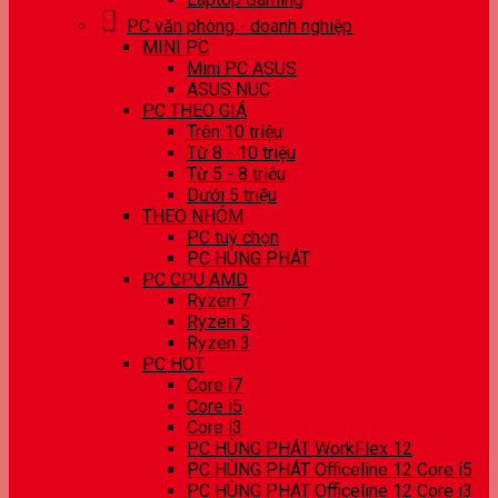
PC văn phòng - doanh nghiệp
MINI PC
Mini PC ASUS
ASUS NUC
PC THEO GIÁ
Trên 10 triệu
Từ 8 - 10 triệu
Từ 5 - 8 triệu
Dưới 5 triệu
THEO NHÓM
PC tuỳ chọn
PC HÙNG PHÁT
PC CPU AMD
Ryzen 7
Ryzen 5
Ryzen 3
PC HOT
Core i7
Core i5
Core i3
PC HÙNG PHÁT WorkFlex 12
PC HÙNG PHÁT Officeline 12 Core i5
PC HÙNG PHÁT Officeline 12 Core i3