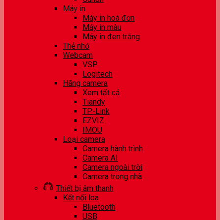
Máy in
Máy in hoá đơn
Máy in màu
Máy in đen trắng
Thẻ nhớ
Webcam
VSP
Logitech
Hãng camera
Xem tất cả
Tiandy
TP-Link
EZVIZ
IMOU
Loại camera
Camera hành trình
Camera AI
Camera ngoài trời
Camera trong nhà
Thiết bị âm thanh
Kết nối loa
Bluetooth
USB