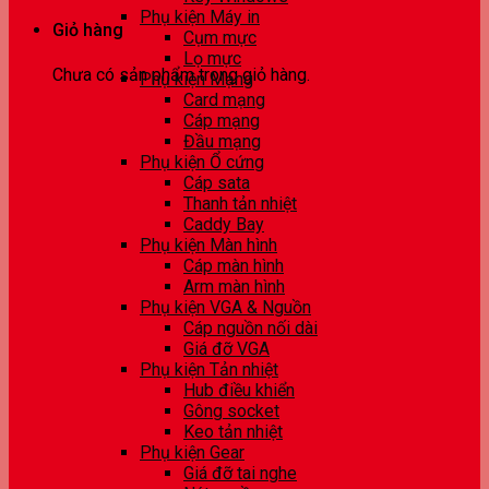
Phụ kiện Máy in
Giỏ hàng
Cụm mực
Lọ mực
Chưa có sản phẩm trong giỏ hàng.
Phụ kiện Mạng
Card mạng
Cáp mạng
Đầu mạng
Phụ kiện Ổ cứng
Cáp sata
Thanh tản nhiệt
Caddy Bay
Phụ kiện Màn hình
Cáp màn hình
Arm màn hình
Phụ kiện VGA & Nguồn
Cáp nguồn nối dài
Giá đỡ VGA
Phụ kiện Tản nhiệt
Hub điều khiển
Gông socket
Keo tản nhiệt
Phụ kiện Gear
Giá đỡ tai nghe