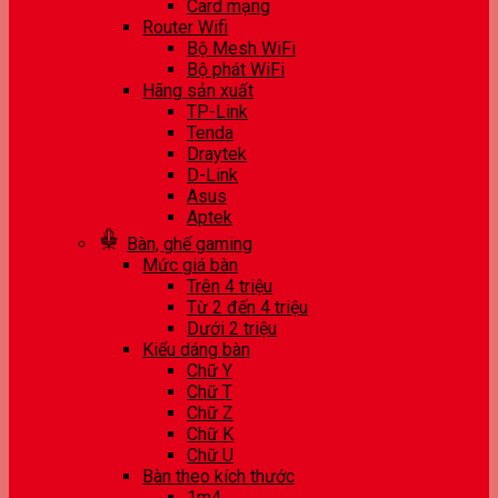
Card mạng
Router Wifi
Bộ Mesh WiFi
Bộ phát WiFi
Hãng sản xuất
TP-Link
Tenda
Draytek
D-Link
Asus
Aptek
Bàn, ghế gaming
Mức giá bàn
Trên 4 triệu
Từ 2 đến 4 triệu
Dưới 2 triệu
Kiểu dáng bàn
Chữ Y
Chữ T
Chữ Z
Chữ K
Chữ U
Bàn theo kích thước
1m4