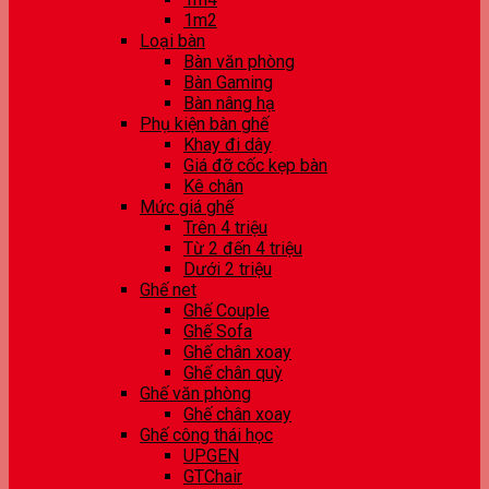
1m2
Loại bàn
Bàn văn phòng
Bàn Gaming
Bàn nâng hạ
Phụ kiện bàn ghế
Khay đi dây
Giá đỡ cốc kẹp bàn
Kê chân
Mức giá ghế
Trên 4 triệu
Từ 2 đến 4 triệu
Dưới 2 triệu
Ghế net
Ghế Couple
Ghế Sofa
Ghế chân xoay
Ghế chân quỳ
Ghế văn phòng
Ghế chân xoay
Ghế công thái học
UPGEN
GTChair