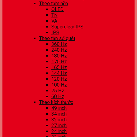
Theo tấm nền
OLED
TN
VA
Superclear IPS
IPS
Theo tần số quét
360 Hz
240 Hz
180 Hz
170 Hz
165 Hz
144 Hz
120 Hz
100 Hz
75 Hz
60 Hz
Theo kích thước
49 inch
34 inch
32 inch
27 inch
24 inch