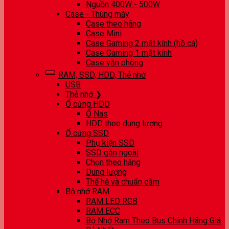
Nguồn 400W - 500W
Case - Thùng máy
Case theo hãng
Case Mini
Case Gaming 2 mặt kính (hồ cá)
Case Gaming 1 mặt kính
Case văn phòng
RAM, SSD, HDD, Thẻ nhớ
USB
Thẻ nhớ ❯
Ổ cứng HDD
Ổ Nas
HDD theo dung lượng
Ổ cứng SSD
Phụ kiện SSD
SSD gắn ngoài
Chọn theo hãng
Dung lượng
Thế hệ và chuẩn cắm
Bộ nhớ RAM
RAM LED RGB
RAM ECC
Bộ Nhớ Ram Theo Bus Chính Hãng Giá