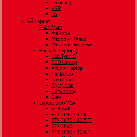
Samsung
VSP
LG
Laptop
Phần Mềm
Antivirus
Microsoft Office
Microsoft Windows
Phụ kiện Laptop ❯
Hub Type C
SSD Laptop
Adapter laptop
Pin laptop
Ram laptop
Bộ vệ sinh
Đế tản nhiệt
Balo
Laptop theo VGA
VGA AMD
RTX 3080 / 3080Ti
RTX 3070 / 3070Ti
RTX 3060
RTX 3050 / 3050Ti