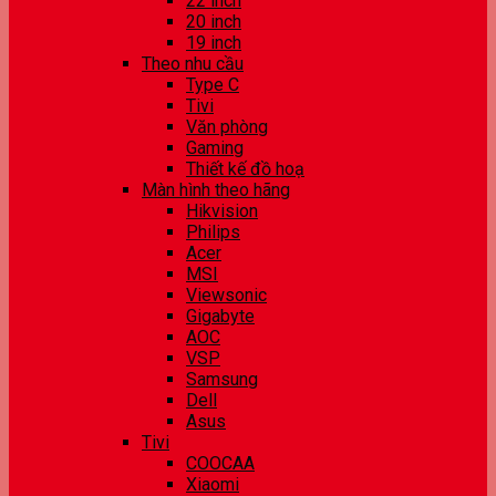
22 inch
20 inch
19 inch
Theo nhu cầu
Type C
Tivi
Văn phòng
Gaming
Thiết kế đồ hoạ
Màn hình theo hãng
Hikvision
Philips
Acer
MSI
Viewsonic
Gigabyte
AOC
VSP
Samsung
Dell
Asus
Tivi
COOCAA
Xiaomi