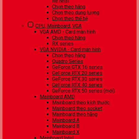
Rẻ Nhất
Chọn theo hãng
Chọn theo dung lượng
Chọn theo thế hệ
CPU, Mainboard, VGA
VGA AMD - Card màn hình
Chọn theo hãng
RX series
VGA NVIDIA - Card màn hình
Chọn theo hãng
Quadro Series
GeForce GTX 16 series
GeForce RTX 20 series
GeForce RTX 30 series
GeForce RTX 40 series
GeForce RTX 50 series (mới)
Mainboard AMD
Mainboard theo kích thước
Mainboard theo socket
Mainboard theo hãng
Mainboard A
Mainboard B
Mainboard X
Mainboard Intel