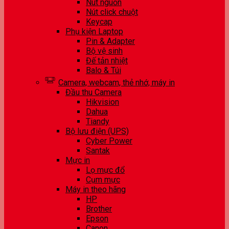
Nút nguồn
Nút click chuột
Keycap
Phụ kiện Laptop
Pin & Adapter
Bộ vệ sinh
Đế tản nhiệt
Balo & Túi
Camera, webcam, thẻ nhớ, máy in
Đầu thu Camera
Hikvision
Dahua
Tiandy
Bộ lưu điện (UPS)
Cyber Power
Santak
Mực in
Lọ mực đổ
Cụm mực
Máy in theo hãng
HP
Brother
Epson
Canon