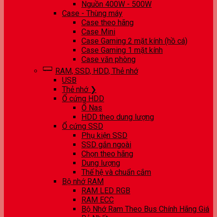
Nguồn 400W - 500W
Case - Thùng máy
Case theo hãng
Case Mini
Case Gaming 2 mặt kính (hồ cá)
Case Gaming 1 mặt kính
Case văn phòng
RAM, SSD, HDD, Thẻ nhớ
USB
Thẻ nhớ ❯
Ổ cứng HDD
Ổ Nas
HDD theo dung lượng
Ổ cứng SSD
Phụ kiện SSD
SSD gắn ngoài
Chọn theo hãng
Dung lượng
Thế hệ và chuẩn cắm
Bộ nhớ RAM
RAM LED RGB
RAM ECC
Bộ Nhớ Ram Theo Bus Chính Hãng Giá