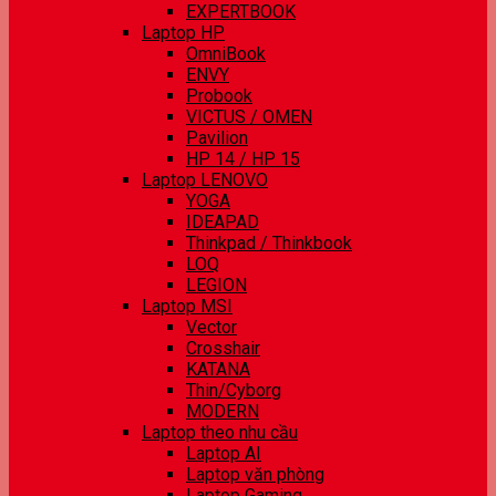
EXPERTBOOK
Laptop HP
OmniBook
ENVY
Probook
VICTUS / OMEN
Pavilion
HP 14 / HP 15
Laptop LENOVO
YOGA
IDEAPAD
Thinkpad / Thinkbook
LOQ
LEGION
Laptop MSI
Vector
Crosshair
KATANA
Thin/Cyborg
MODERN
Laptop theo nhu cầu
Laptop AI
Laptop văn phòng
Laptop Gaming