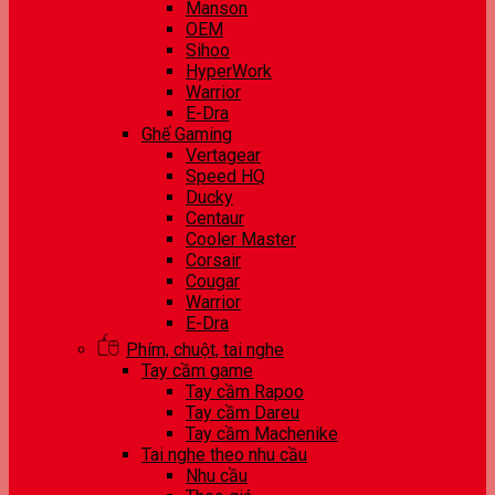
Manson
OEM
Sihoo
HyperWork
Warrior
E-Dra
Ghế Gaming
Vertagear
Speed HQ
Ducky
Centaur
Cooler Master
Corsair
Cougar
Warrior
E-Dra
Phím, chuột, tai nghe
Tay cầm game
Tay cầm Rapoo
Tay cầm Dareu
Tay cầm Machenike
Tai nghe theo nhu cầu
Nhu cầu