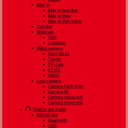
Máy in
Máy in hoá đơn
Máy in màu
Máy in đen trắng
Thẻ nhớ
Webcam
VSP
Logitech
Hãng camera
Xem tất cả
Tiandy
TP-Link
EZVIZ
IMOU
Loại camera
Camera hành trình
Camera AI
Camera ngoài trời
Camera trong nhà
Thiết bị âm thanh
Kết nối loa
Bluetooth
USB