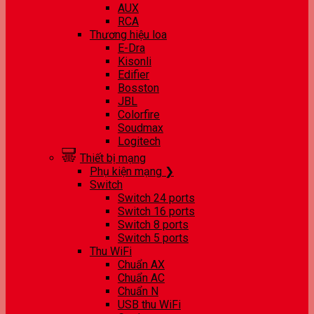
AUX
RCA
Thương hiệu loa
E-Dra
Kisonli
Edifier
Bosston
JBL
Colorfire
Soudmax
Logitech
Thiết bị mạng
Phụ kiện mạng ❯
Switch
Switch 24 ports
Switch 16 ports
Switch 8 ports
Switch 5 ports
Thu WiFi
Chuẩn AX
Chuẩn AC
Chuẩn N
USB thu WiFi