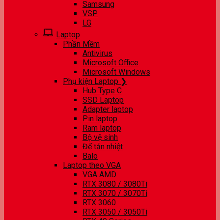
Samsung
VSP
LG
Laptop
Phần Mềm
Antivirus
Microsoft Office
Microsoft Windows
Phụ kiện Laptop ❯
Hub Type C
SSD Laptop
Adapter laptop
Pin laptop
Ram laptop
Bộ vệ sinh
Đế tản nhiệt
Balo
Laptop theo VGA
VGA AMD
RTX 3080 / 3080Ti
RTX 3070 / 3070Ti
RTX 3060
RTX 3050 / 3050Ti