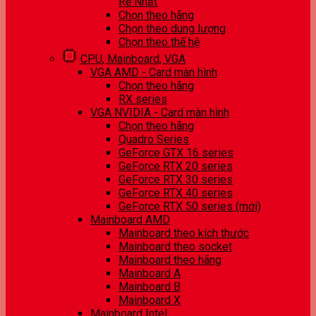
Rẻ Nhất
Chọn theo hãng
Chọn theo dung lượng
Chọn theo thế hệ
CPU, Mainboard, VGA
VGA AMD - Card màn hình
Chọn theo hãng
RX series
VGA NVIDIA - Card màn hình
Chọn theo hãng
Quadro Series
GeForce GTX 16 series
GeForce RTX 20 series
GeForce RTX 30 series
GeForce RTX 40 series
GeForce RTX 50 series (mới)
Mainboard AMD
Mainboard theo kích thước
Mainboard theo socket
Mainboard theo hãng
Mainboard A
Mainboard B
Mainboard X
Mainboard Intel