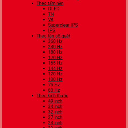
Theo tấm nền
OLED
TN
VA
Superclear IPS
IPS
Theo tần số quét
360 Hz
240 Hz
180 Hz
170 Hz
165 Hz
144 Hz
120 Hz
100 Hz
75 Hz
60 Hz
Theo kích thước
49 inch
34 inch
32 inch
27 inch
24 inch