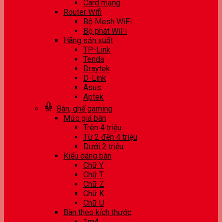
Card mạng
Router Wifi
Bộ Mesh WiFi
Bộ phát WiFi
Hãng sản xuất
TP-Link
Tenda
Draytek
D-Link
Asus
Aptek
Bàn, ghế gaming
Mức giá bàn
Trên 4 triệu
Từ 2 đến 4 triệu
Dưới 2 triệu
Kiểu dáng bàn
Chữ Y
Chữ T
Chữ Z
Chữ K
Chữ U
Bàn theo kích thước
1m4