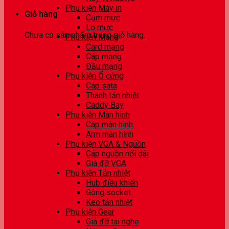
Phụ kiện Máy in
Giỏ hàng
Cụm mực
Lọ mực
Chưa có sản phẩm trong giỏ hàng.
Phụ kiện Mạng
Card mạng
Cáp mạng
Đầu mạng
Phụ kiện Ổ cứng
Cáp sata
Thanh tản nhiệt
Caddy Bay
Phụ kiện Màn hình
Cáp màn hình
Arm màn hình
Phụ kiện VGA & Nguồn
Cáp nguồn nối dài
Giá đỡ VGA
Phụ kiện Tản nhiệt
Hub điều khiển
Gông socket
Keo tản nhiệt
Phụ kiện Gear
Giá đỡ tai nghe