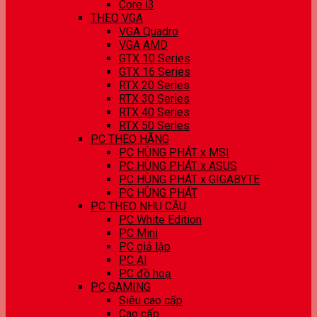
Core i3
THEO VGA
VGA Quadro
VGA AMD
GTX 10 Series
GTX 16 Series
RTX 20 Series
RTX 30 Series
RTX 40 Series
RTX 50 Series
PC THEO HÃNG
PC HÙNG PHÁT x MSI
PC HÙNG PHÁT x ASUS
PC HÙNG PHÁT x GIGABYTE
PC HÙNG PHÁT
PC THEO NHU CẦU
PC White Edition
PC Mini
PC giả lập
PC AI
PC đồ hoạ
PC GAMING
Siêu cao cấp
Cao cấp