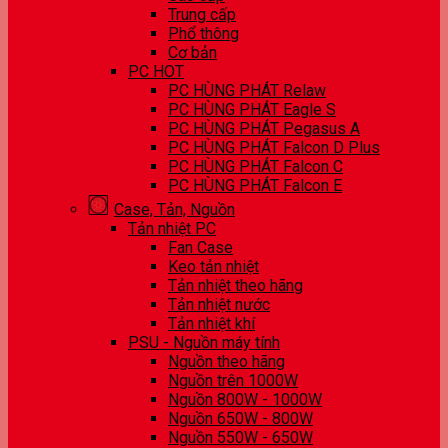
Trung cấp
Phổ thông
Cơ bản
PC HOT
PC HÙNG PHÁT Relaw
PC HÙNG PHÁT Eagle S
PC HÙNG PHÁT Pegasus A
PC HÙNG PHÁT Falcon D Plus
PC HÙNG PHÁT Falcon C
PC HÙNG PHÁT Falcon E
Case, Tản, Nguồn
Tản nhiệt PC
Fan Case
Keo tản nhiệt
Tản nhiệt theo hãng
Tản nhiệt nước
Tản nhiệt khí
PSU - Nguồn máy tính
Nguồn theo hãng
Nguồn trên 1000W
Nguồn 800W - 1000W
Nguồn 650W - 800W
Nguồn 550W - 650W