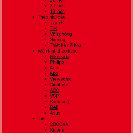
22 inch
20 inch
19 inch
Theo nhu cầu
Type C
Tivi
Văn phòng
Gaming
Thiết kế đồ hoạ
Màn hình theo hãng
Hikvision
Philips
Acer
MSI
Viewsonic
Gigabyte
AOC
VSP
Samsung
Dell
Asus
Tivi
COOCAA
Xiaomi