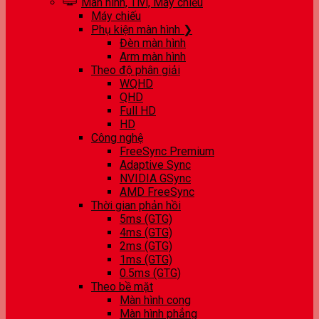
Màn hình, Tivi, Máy chiếu
Máy chiếu
Phụ kiện màn hình ❯
Đèn màn hình
Arm màn hình
Theo độ phân giải
WQHD
QHD
Full HD
HD
Công nghệ
FreeSync Premium
Adaptive Sync
NVIDIA GSync
AMD FreeSync
Thời gian phản hồi
5ms (GTG)
4ms (GTG)
2ms (GTG)
1ms (GTG)
0.5ms (GTG)
Theo bề mặt
Màn hình cong
Màn hình phẳng