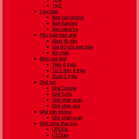
1m2
Loại bàn
Bàn văn phòng
Bàn Gaming
Bàn nâng hạ
Phụ kiện bàn ghế
Khay đi dây
Giá đỡ cốc kẹp bàn
Kê chân
Mức giá ghế
Trên 4 triệu
Từ 2 đến 4 triệu
Dưới 2 triệu
Ghế net
Ghế Couple
Ghế Sofa
Ghế chân xoay
Ghế chân quỳ
Ghế văn phòng
Ghế chân xoay
Ghế công thái học
UPGEN
GTChair