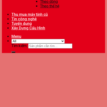
Theo dòng
Theo thế hệ
Thu mua máy tính cũ
Tin công nghệ
Tuyển dụng
Xây Dựng Cấu Hình
Menu
Tìm kiếm: