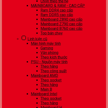
Chọn theo thế hệ
MAINBOARD & RAM - CAO CẤP
Ram DDR4 cao cấp
Ram DDR5 cao cấp
Mainboard Z890 cao cấp
Mainboard Z790 cao cấp
Mainboard B760 cao cấp
Top bán chạy
Linh kiện cũ
Màn hình máy tính
Gaming
Văn phòng
Theo kích thước
PSU - Nguồn máy tính
Theo hãng
Theo công suất
Mainboard AMD
Theo socket
Theo hãng
Main B
Mainboard Intel
Theo socket
Theo hãng
Mainboard H