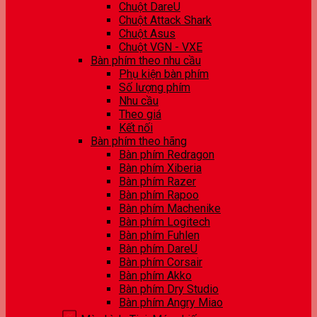
Chuột DareU
Chuột Attack Shark
Chuột Asus
Chuột VGN - VXE
Bàn phím theo nhu cầu
Phụ kiện bàn phím
Số lượng phím
Nhu cầu
Theo giá
Kết nối
Bàn phím theo hãng
Bàn phím Redragon
Bàn phím Xiberia
Bàn phím Razer
Bàn phím Rapoo
Bàn phím Machenike
Bàn phím Logitech
Bàn phím Fuhlen
Bàn phím DareU
Bàn phím Corsair
Bàn phím Akko
Bàn phím Dry Studio
Bàn phím Angry Miao