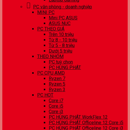
PC văn phòng - doanh nghiệp
MINI PC
Mini PC ASUS
ASUS NUC
PC THEO GIÁ
Trên 10 triệu
Từ 8 - 10 triệu
Từ 5 - 8 triệu
Dưới 5 triệu
THEO NHÓM
PC tuỳ chọn
PC HÙNG PHÁT
PC CPU AMD
Ryzen 7
Ryzen 5
Ryzen 3
PC HOT
Core i7
Core i5
Core i3
PC HÙNG PHÁT WorkFlex 12
PC HÙNG PHÁT Officeline 12 Core i5
PC HÙNG PHÁT Officeline 12 Core i3