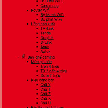
USB thu WiFi
Card mạng
Router Wifi
Bộ Mesh WiFi
Bộ phát WiFi
Hãng sản xuất
TP-Link
Tenda
Draytek
D-Link
Asus
Aptek
Bàn, ghế gaming
Mức giá bàn
Trên 4 triệu
Từ 2 đến 4 triệu
Dưới 2 triệu
Kiểu dáng bàn
Chữ Y
Chữ T
Chữ Z
Chữ K
Chữ U
Bàn theo kích thước