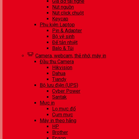
Giá đỡ tai nghe
Nút nguồn
Nút click chuột
Keycap
Phụ kiện Laptop
Pin & Adapter
Bộ vệ sinh
Đế tản nhiệt
Balo & Túi
Camera, webcam, thẻ nhớ, máy in
Đầu thu Camera
Hikvision
Dahua
Tiandy
Bộ lưu điện (UPS)
Cyber Power
Santak
Mực in
Lọ mực đổ
Cụm mực
Máy in theo hãng
HP
Brother
Epson