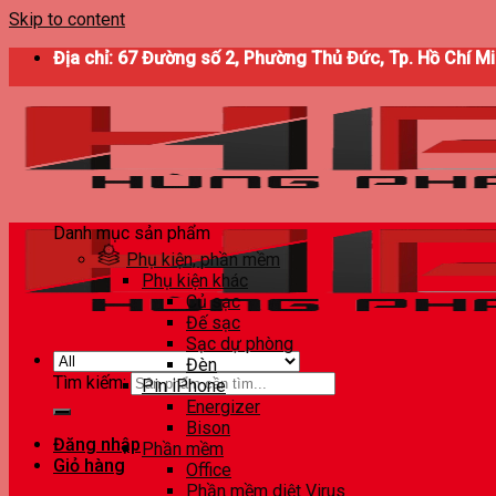
Skip to content
Địa chỉ: 67 Đường số 2, Phường Thủ Đức, Tp. Hồ Chí M
Danh mục sản phẩm
Phụ kiện, phần mềm
Phụ kiện khác
Củ sạc
Đế sạc
Sạc dự phòng
Đèn
Tìm kiếm:
Pin iPhone
Energizer
Bison
Đăng nhập
Phần mềm
Giỏ hàng
Office
Phần mềm diệt Virus