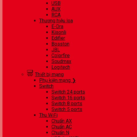
USB
AUX
RCA
Thương hiệu loa
E-Dra
Kisonli
Edifier
Bosston
JBL
Colorfire
Soudmax
Logitech
Thiết bị mạng
Phụ kiện mạng ❯
Switch
Switch 24 ports
Switch 16 ports
Switch 8 ports
Switch 5 ports
Thu WiFi
Chuẩn AX
Chuẩn AC
Chuẩn N