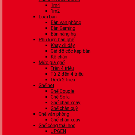
1m4
1m2
Loại bàn
Bàn văn phòng
Bàn Gaming
Bàn nâng hạ
Phụ kiện bàn ghế
Khay đi dây
Giá đỡ cốc kẹp bàn
Kê chân
Mức giá ghế
Trên 4 triệu
Từ 2 đến 4 triệu
Dưới 2 triệu
Ghế net
Ghế Couple
Ghế Sofa
Ghế chân xoay
Ghế chân quỳ
Ghế văn phòng
Ghế chân xoay
Ghế công thái học
UPGEN