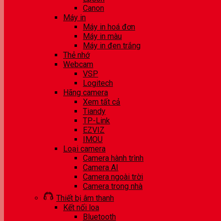
Canon
Máy in
Máy in hoá đơn
Máy in màu
Máy in đen trắng
Thẻ nhớ
Webcam
VSP
Logitech
Hãng camera
Xem tất cả
Tiandy
TP-Link
EZVIZ
IMOU
Loại camera
Camera hành trình
Camera AI
Camera ngoài trời
Camera trong nhà
Thiết bị âm thanh
Kết nối loa
Bluetooth