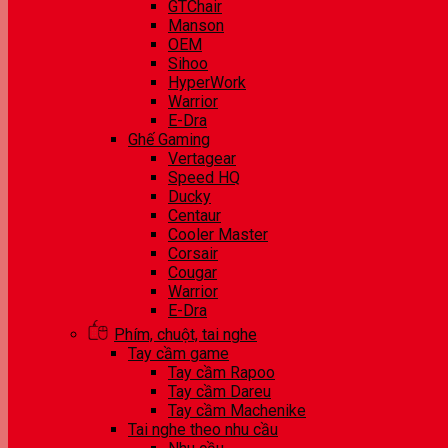
GTChair
Manson
OEM
Sihoo
HyperWork
Warrior
E-Dra
Ghế Gaming
Vertagear
Speed HQ
Ducky
Centaur
Cooler Master
Corsair
Cougar
Warrior
E-Dra
Phím, chuột, tai nghe
Tay cầm game
Tay cầm Rapoo
Tay cầm Dareu
Tay cầm Machenike
Tai nghe theo nhu cầu