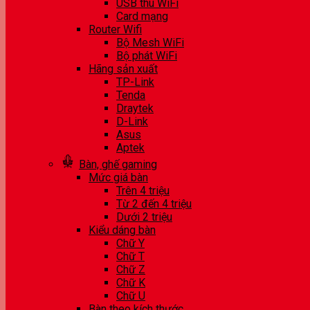
USB thu WiFi
Card mạng
Router Wifi
Bộ Mesh WiFi
Bộ phát WiFi
Hãng sản xuất
TP-Link
Tenda
Draytek
D-Link
Asus
Aptek
Bàn, ghế gaming
Mức giá bàn
Trên 4 triệu
Từ 2 đến 4 triệu
Dưới 2 triệu
Kiểu dáng bàn
Chữ Y
Chữ T
Chữ Z
Chữ K
Chữ U
Bàn theo kích thước