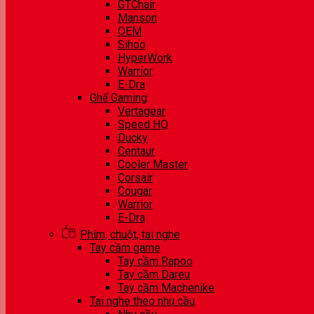
GTChair
Manson
OEM
Sihoo
HyperWork
Warrior
E-Dra
Ghế Gaming
Vertagear
Speed HQ
Ducky
Centaur
Cooler Master
Corsair
Cougar
Warrior
E-Dra
Phím, chuột, tai nghe
Tay cầm game
Tay cầm Rapoo
Tay cầm Dareu
Tay cầm Machenike
Tai nghe theo nhu cầu