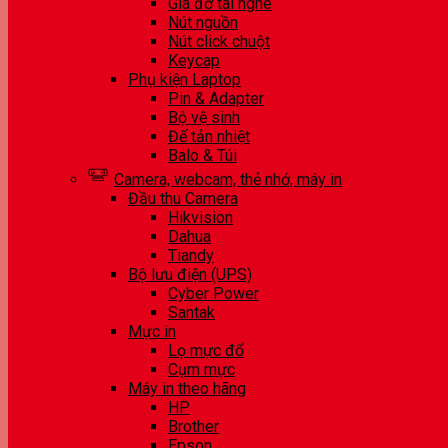
Giá đỡ tai nghe
Nút nguồn
Nút click chuột
Keycap
Phụ kiện Laptop
Pin & Adapter
Bộ vệ sinh
Đế tản nhiệt
Balo & Túi
Camera, webcam, thẻ nhớ, máy in
Đầu thu Camera
Hikvision
Dahua
Tiandy
Bộ lưu điện (UPS)
Cyber Power
Santak
Mực in
Lọ mực đổ
Cụm mực
Máy in theo hãng
HP
Brother
Epson