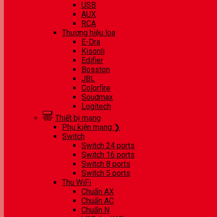
USB
AUX
RCA
Thương hiệu loa
E-Dra
Kisonli
Edifier
Bosston
JBL
Colorfire
Soudmax
Logitech
Thiết bị mạng
Phụ kiện mạng ❯
Switch
Switch 24 ports
Switch 16 ports
Switch 8 ports
Switch 5 ports
Thu WiFi
Chuẩn AX
Chuẩn AC
Chuẩn N