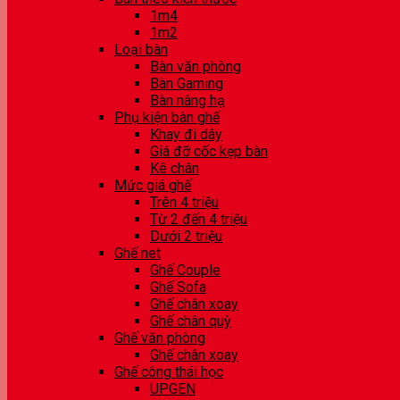
1m4
1m2
Loại bàn
Bàn văn phòng
Bàn Gaming
Bàn nâng hạ
Phụ kiện bàn ghế
Khay đi dây
Giá đỡ cốc kẹp bàn
Kê chân
Mức giá ghế
Trên 4 triệu
Từ 2 đến 4 triệu
Dưới 2 triệu
Ghế net
Ghế Couple
Ghế Sofa
Ghế chân xoay
Ghế chân quỳ
Ghế văn phòng
Ghế chân xoay
Ghế công thái học
UPGEN