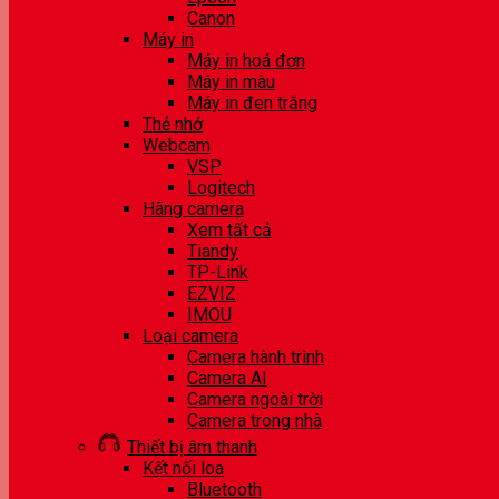
Canon
Máy in
Máy in hoá đơn
Máy in màu
Máy in đen trắng
Thẻ nhớ
Webcam
VSP
Logitech
Hãng camera
Xem tất cả
Tiandy
TP-Link
EZVIZ
IMOU
Loại camera
Camera hành trình
Camera AI
Camera ngoài trời
Camera trong nhà
Thiết bị âm thanh
Kết nối loa
Bluetooth