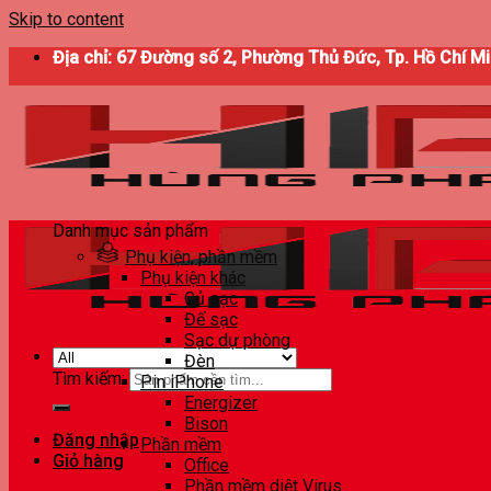
Skip to content
Địa chỉ: 67 Đường số 2, Phường Thủ Đức, Tp. Hồ Chí M
Danh mục sản phẩm
Phụ kiện, phần mềm
Phụ kiện khác
Củ sạc
Đế sạc
Sạc dự phòng
Đèn
Tìm kiếm:
Pin iPhone
Energizer
Bison
Đăng nhập
Phần mềm
Giỏ hàng
Office
Phần mềm diệt Virus