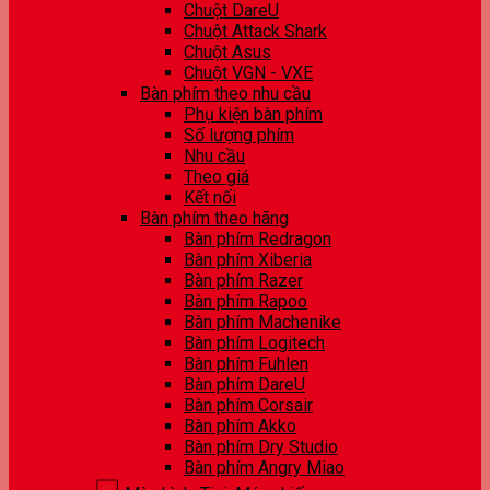
Chuột DareU
Chuột Attack Shark
Chuột Asus
Chuột VGN - VXE
Bàn phím theo nhu cầu
Phụ kiện bàn phím
Số lượng phím
Nhu cầu
Theo giá
Kết nối
Bàn phím theo hãng
Bàn phím Redragon
Bàn phím Xiberia
Bàn phím Razer
Bàn phím Rapoo
Bàn phím Machenike
Bàn phím Logitech
Bàn phím Fuhlen
Bàn phím DareU
Bàn phím Corsair
Bàn phím Akko
Bàn phím Dry Studio
Bàn phím Angry Miao