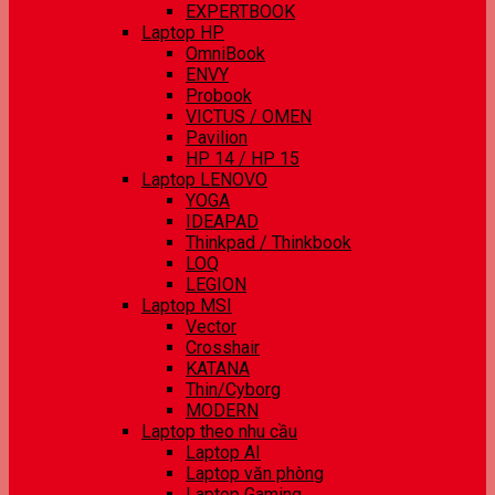
EXPERTBOOK
Laptop HP
OmniBook
ENVY
Probook
VICTUS / OMEN
Pavilion
HP 14 / HP 15
Laptop LENOVO
YOGA
IDEAPAD
Thinkpad / Thinkbook
LOQ
LEGION
Laptop MSI
Vector
Crosshair
KATANA
Thin/Cyborg
MODERN
Laptop theo nhu cầu
Laptop AI
Laptop văn phòng
Laptop Gaming