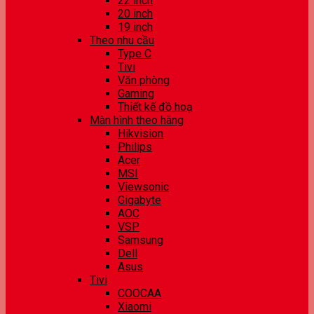
22 inch
20 inch
19 inch
Theo nhu cầu
Type C
Tivi
Văn phòng
Gaming
Thiết kế đồ hoạ
Màn hình theo hãng
Hikvision
Philips
Acer
MSI
Viewsonic
Gigabyte
AOC
VSP
Samsung
Dell
Asus
Tivi
COOCAA
Xiaomi