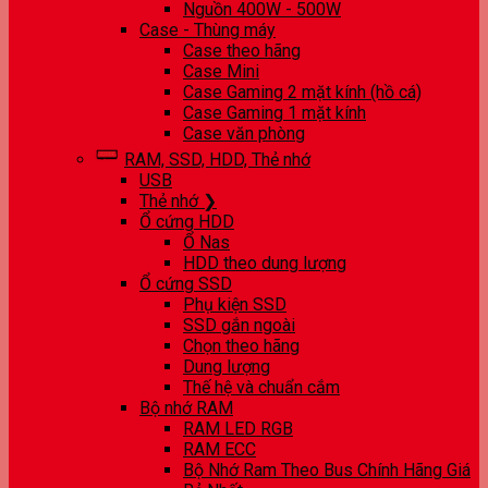
Nguồn 400W - 500W
Case - Thùng máy
Case theo hãng
Case Mini
Case Gaming 2 mặt kính (hồ cá)
Case Gaming 1 mặt kính
Case văn phòng
RAM, SSD, HDD, Thẻ nhớ
USB
Thẻ nhớ ❯
Ổ cứng HDD
Ổ Nas
HDD theo dung lượng
Ổ cứng SSD
Phụ kiện SSD
SSD gắn ngoài
Chọn theo hãng
Dung lượng
Thế hệ và chuẩn cắm
Bộ nhớ RAM
RAM LED RGB
RAM ECC
Bộ Nhớ Ram Theo Bus Chính Hãng Giá