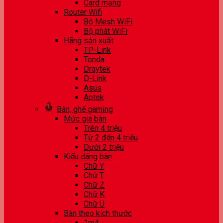
Card mạng
Router Wifi
Bộ Mesh WiFi
Bộ phát WiFi
Hãng sản xuất
TP-Link
Tenda
Draytek
D-Link
Asus
Aptek
Bàn, ghế gaming
Mức giá bàn
Trên 4 triệu
Từ 2 đến 4 triệu
Dưới 2 triệu
Kiểu dáng bàn
Chữ Y
Chữ T
Chữ Z
Chữ K
Chữ U
Bàn theo kích thước
1m4