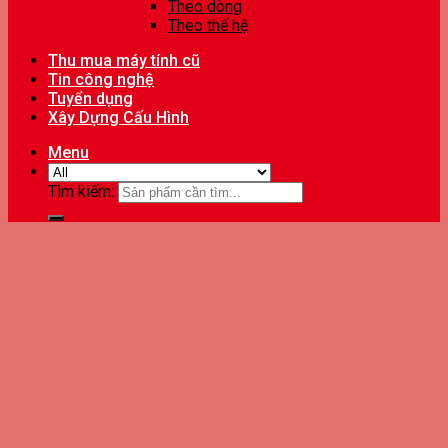
Theo dòng
Theo thế hệ
Thu mua máy tính cũ
Tin công nghệ
Tuyển dụng
Xây Dựng Cấu Hình
Menu
Tìm kiếm: