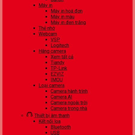
Máy in
Máy in hoá đơn
Máy in màu
Máy in đen trắng
Thẻ nhớ
Webcam
VSP
Logitech
Hãng camera
Xem tất cả
Tiandy
TP-Link
EZVIZ
IMOU
Loại camera
Camera hành trình
Camera AI
Camera ngoài trời
Camera trong nhà
Thiết bị âm thanh
Kết nối loa
Bluetooth
USB