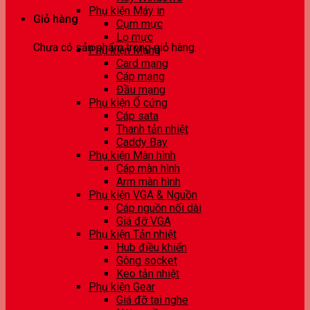
Phụ kiện Máy in
Giỏ hàng
Cụm mực
Lọ mực
Chưa có sản phẩm trong giỏ hàng.
Phụ kiện Mạng
Card mạng
Cáp mạng
Đầu mạng
Phụ kiện Ổ cứng
Cáp sata
Thanh tản nhiệt
Caddy Bay
Phụ kiện Màn hình
Cáp màn hình
Arm màn hình
Phụ kiện VGA & Nguồn
Cáp nguồn nối dài
Giá đỡ VGA
Phụ kiện Tản nhiệt
Hub điều khiển
Gông socket
Keo tản nhiệt
Phụ kiện Gear
Giá đỡ tai nghe