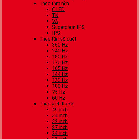
Theo tấm nền
OLED
TN
VA
Superclear IPS
IPS
Theo tần số quét
360 Hz
240 Hz
180 Hz
170 Hz
165 Hz
144 Hz
120 Hz
100 Hz
75 Hz
60 Hz
Theo kích thước
49 inch
34 inch
32 inch
27 inch
24 inch