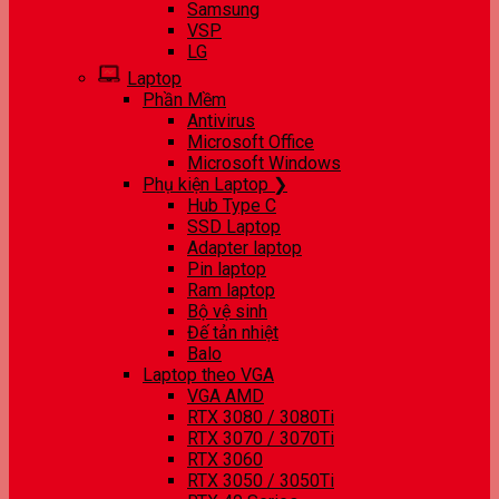
Samsung
VSP
LG
Laptop
Phần Mềm
Antivirus
Microsoft Office
Microsoft Windows
Phụ kiện Laptop ❯
Hub Type C
SSD Laptop
Adapter laptop
Pin laptop
Ram laptop
Bộ vệ sinh
Đế tản nhiệt
Balo
Laptop theo VGA
VGA AMD
RTX 3080 / 3080Ti
RTX 3070 / 3070Ti
RTX 3060
RTX 3050 / 3050Ti