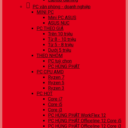
PC văn phòng - doanh nghiệp
MINI PC
Mini PC ASUS
ASUS NUC
PC THEO GIÁ
Trên 10 triệu
Từ 8 - 10 triệu
Từ 5 - 8 triệu
Dưới 5 triệu
THEO NHÓM
PC tuỳ chọn
PC HÙNG PHÁT
PC CPU AMD
Ryzen 7
Ryzen 5
Ryzen 3
PC HOT
Core i7
Core i5
Core i3
PC HÙNG PHÁT WorkFlex 12
PC HÙNG PHÁT Officeline 12 Core i5
PC HÙNG PHÁT Officeline 12 Core i3