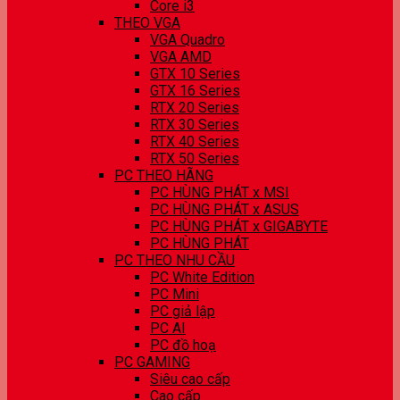
Core i3
THEO VGA
VGA Quadro
VGA AMD
GTX 10 Series
GTX 16 Series
RTX 20 Series
RTX 30 Series
RTX 40 Series
RTX 50 Series
PC THEO HÃNG
PC HÙNG PHÁT x MSI
PC HÙNG PHÁT x ASUS
PC HÙNG PHÁT x GIGABYTE
PC HÙNG PHÁT
PC THEO NHU CẦU
PC White Edition
PC Mini
PC giả lập
PC AI
PC đồ hoạ
PC GAMING
Siêu cao cấp
Cao cấp