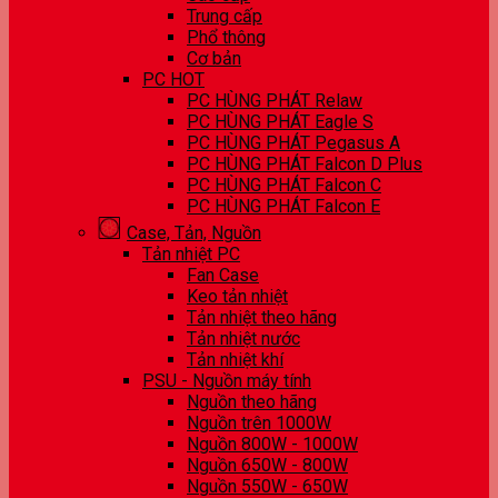
Trung cấp
Phổ thông
Cơ bản
PC HOT
PC HÙNG PHÁT Relaw
PC HÙNG PHÁT Eagle S
PC HÙNG PHÁT Pegasus A
PC HÙNG PHÁT Falcon D Plus
PC HÙNG PHÁT Falcon C
PC HÙNG PHÁT Falcon E
Case, Tản, Nguồn
Tản nhiệt PC
Fan Case
Keo tản nhiệt
Tản nhiệt theo hãng
Tản nhiệt nước
Tản nhiệt khí
PSU - Nguồn máy tính
Nguồn theo hãng
Nguồn trên 1000W
Nguồn 800W - 1000W
Nguồn 650W - 800W
Nguồn 550W - 650W