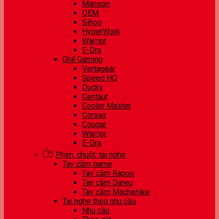
Manson
OEM
Sihoo
HyperWork
Warrior
E-Dra
Ghế Gaming
Vertagear
Speed HQ
Ducky
Centaur
Cooler Master
Corsair
Cougar
Warrior
E-Dra
Phím, chuột, tai nghe
Tay cầm game
Tay cầm Rapoo
Tay cầm Dareu
Tay cầm Machenike
Tai nghe theo nhu cầu
Nhu cầu