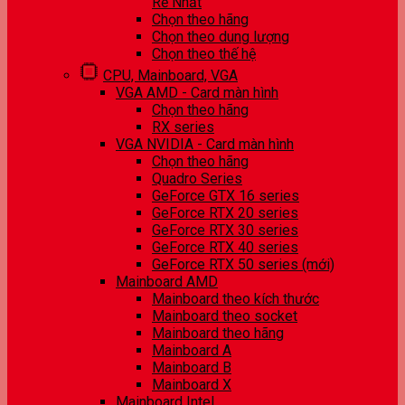
Rẻ Nhất
Chọn theo hãng
Chọn theo dung lượng
Chọn theo thế hệ
CPU, Mainboard, VGA
VGA AMD - Card màn hình
Chọn theo hãng
RX series
VGA NVIDIA - Card màn hình
Chọn theo hãng
Quadro Series
GeForce GTX 16 series
GeForce RTX 20 series
GeForce RTX 30 series
GeForce RTX 40 series
GeForce RTX 50 series (mới)
Mainboard AMD
Mainboard theo kích thước
Mainboard theo socket
Mainboard theo hãng
Mainboard A
Mainboard B
Mainboard X
Mainboard Intel