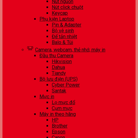
Nút nguồn
Nút click chuột
Keycap
Phụ kiện Laptop
Pin & Adapter
Bộ vệ sinh
Đế tản nhiệt
Balo & Túi
Camera, webcam, thẻ nhớ, máy in
Đầu thu Camera
Hikvision
Dahua
Tiandy
Bộ lưu điện (UPS)
Cyber Power
Santak
Mực in
Lọ mực đổ
Cụm mực
Máy in theo hãng
HP
Brother
Epson
Canon