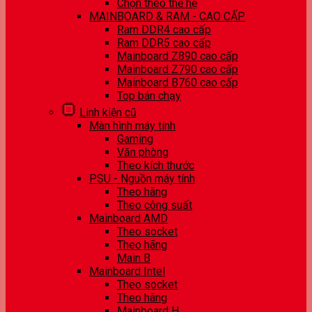
Chọn theo thế hệ
MAINBOARD & RAM - CAO CẤP
Ram DDR4 cao cấp
Ram DDR5 cao cấp
Mainboard Z890 cao cấp
Mainboard Z790 cao cấp
Mainboard B760 cao cấp
Top bán chạy
Linh kiện cũ
Màn hình máy tính
Gaming
Văn phòng
Theo kích thước
PSU - Nguồn máy tính
Theo hãng
Theo công suất
Mainboard AMD
Theo socket
Theo hãng
Main B
Mainboard Intel
Theo socket
Theo hãng
Mainboard H