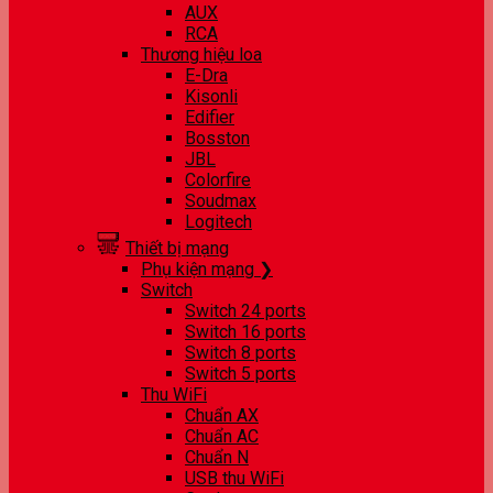
AUX
RCA
Thương hiệu loa
E-Dra
Kisonli
Edifier
Bosston
JBL
Colorfire
Soudmax
Logitech
Thiết bị mạng
Phụ kiện mạng ❯
Switch
Switch 24 ports
Switch 16 ports
Switch 8 ports
Switch 5 ports
Thu WiFi
Chuẩn AX
Chuẩn AC
Chuẩn N
USB thu WiFi