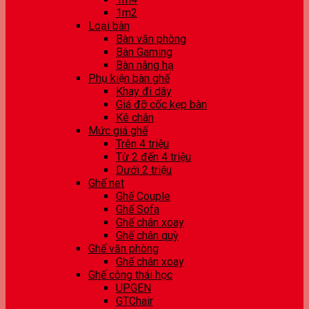
1m2
Loại bàn
Bàn văn phòng
Bàn Gaming
Bàn nâng hạ
Phụ kiện bàn ghế
Khay đi dây
Giá đỡ cốc kẹp bàn
Kê chân
Mức giá ghế
Trên 4 triệu
Từ 2 đến 4 triệu
Dưới 2 triệu
Ghế net
Ghế Couple
Ghế Sofa
Ghế chân xoay
Ghế chân quỳ
Ghế văn phòng
Ghế chân xoay
Ghế công thái học
UPGEN
GTChair