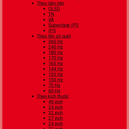
Theo tấm nền
OLED
TN
VA
Superclear IPS
IPS
Theo tần số quét
360 Hz
240 Hz
180 Hz
170 Hz
165 Hz
144 Hz
120 Hz
100 Hz
75 Hz
60 Hz
Theo kích thước
49 inch
34 inch
32 inch
27 inch
24 inch