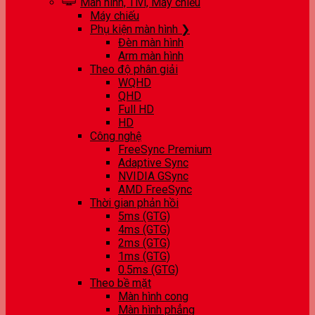
Màn hình, Tivi, Máy chiếu
Máy chiếu
Phụ kiện màn hình ❯
Đèn màn hình
Arm màn hình
Theo độ phân giải
WQHD
QHD
Full HD
HD
Công nghệ
FreeSync Premium
Adaptive Sync
NVIDIA GSync
AMD FreeSync
Thời gian phản hồi
5ms (GTG)
4ms (GTG)
2ms (GTG)
1ms (GTG)
0.5ms (GTG)
Theo bề mặt
Màn hình cong
Màn hình phẳng