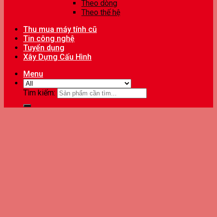
Theo dòng
Theo thế hệ
Thu mua máy tính cũ
Tin công nghệ
Tuyển dụng
Xây Dựng Cấu Hình
Menu
Tìm kiếm: