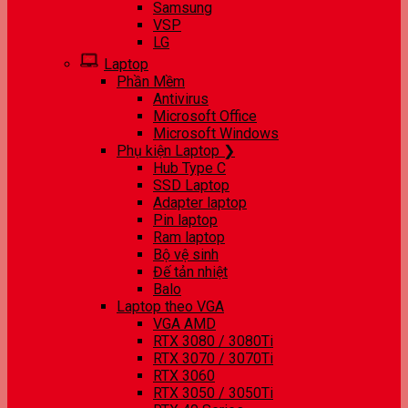
Samsung
VSP
LG
Laptop
Phần Mềm
Antivirus
Microsoft Office
Microsoft Windows
Phụ kiện Laptop ❯
Hub Type C
SSD Laptop
Adapter laptop
Pin laptop
Ram laptop
Bộ vệ sinh
Đế tản nhiệt
Balo
Laptop theo VGA
VGA AMD
RTX 3080 / 3080Ti
RTX 3070 / 3070Ti
RTX 3060
RTX 3050 / 3050Ti