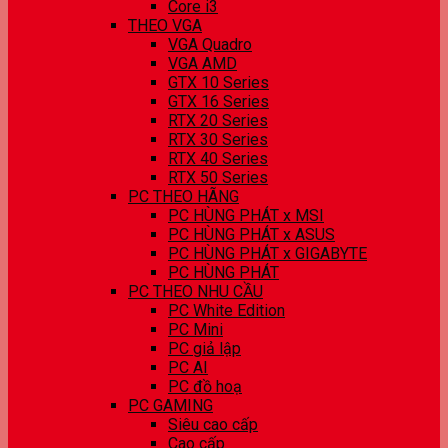
Core i3
THEO VGA
VGA Quadro
VGA AMD
GTX 10 Series
GTX 16 Series
RTX 20 Series
RTX 30 Series
RTX 40 Series
RTX 50 Series
PC THEO HÃNG
PC HÙNG PHÁT x MSI
PC HÙNG PHÁT x ASUS
PC HÙNG PHÁT x GIGABYTE
PC HÙNG PHÁT
PC THEO NHU CẦU
PC White Edition
PC Mini
PC giả lập
PC AI
PC đồ hoạ
PC GAMING
Siêu cao cấp
Cao cấp