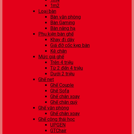
1m2
Loại bàn
Bàn văn phòng
Bàn Gaming
Bàn nâng hạ
Phụ kiện bàn ghế
Khay đi dây
Giá đỡ cốc kẹp bàn
Kê chân
Mức giá ghế
Trên 4 triệu
Từ 2 đến 4 triệu
Dưới 2 triệu
Ghế net
Ghế Couple
Ghế Sofa
Ghế chân xoay
Ghế chân quỳ
Ghế văn phòng
Ghế chân xoay
Ghế công thái học
UPGEN
GTChair