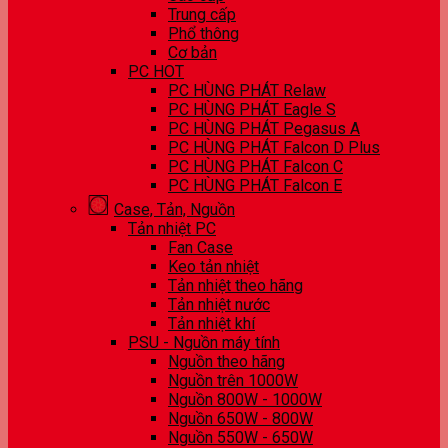
Trung cấp
Phổ thông
Cơ bản
PC HOT
PC HÙNG PHÁT Relaw
PC HÙNG PHÁT Eagle S
PC HÙNG PHÁT Pegasus A
PC HÙNG PHÁT Falcon D Plus
PC HÙNG PHÁT Falcon C
PC HÙNG PHÁT Falcon E
Case, Tản, Nguồn
Tản nhiệt PC
Fan Case
Keo tản nhiệt
Tản nhiệt theo hãng
Tản nhiệt nước
Tản nhiệt khí
PSU - Nguồn máy tính
Nguồn theo hãng
Nguồn trên 1000W
Nguồn 800W - 1000W
Nguồn 650W - 800W
Nguồn 550W - 650W