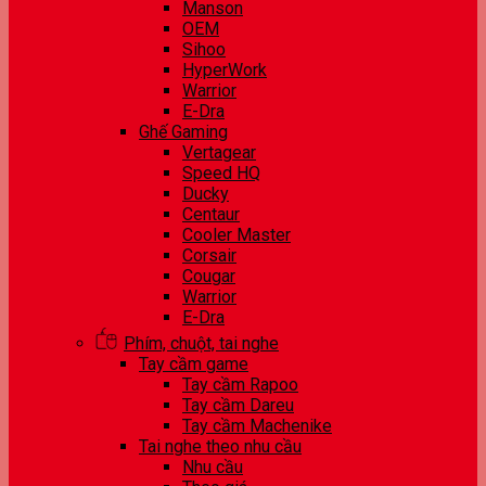
Manson
OEM
Sihoo
HyperWork
Warrior
E-Dra
Ghế Gaming
Vertagear
Speed HQ
Ducky
Centaur
Cooler Master
Corsair
Cougar
Warrior
E-Dra
Phím, chuột, tai nghe
Tay cầm game
Tay cầm Rapoo
Tay cầm Dareu
Tay cầm Machenike
Tai nghe theo nhu cầu
Nhu cầu