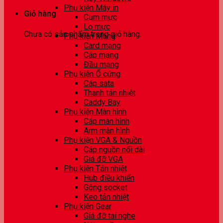
Phụ kiện Máy in
Giỏ hàng
Cụm mực
Lọ mực
Chưa có sản phẩm trong giỏ hàng.
Phụ kiện Mạng
Card mạng
Cáp mạng
Đầu mạng
Phụ kiện Ổ cứng
Cáp sata
Thanh tản nhiệt
Caddy Bay
Phụ kiện Màn hình
Cáp màn hình
Arm màn hình
Phụ kiện VGA & Nguồn
Cáp nguồn nối dài
Giá đỡ VGA
Phụ kiện Tản nhiệt
Hub điều khiển
Gông socket
Keo tản nhiệt
Phụ kiện Gear
Giá đỡ tai nghe