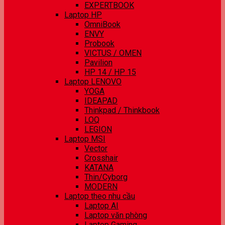
EXPERTBOOK
Laptop HP
OmniBook
ENVY
Probook
VICTUS / OMEN
Pavilion
HP 14 / HP 15
Laptop LENOVO
YOGA
IDEAPAD
Thinkpad / Thinkbook
LOQ
LEGION
Laptop MSI
Vector
Crosshair
KATANA
Thin/Cyborg
MODERN
Laptop theo nhu cầu
Laptop AI
Laptop văn phòng
Laptop Gaming