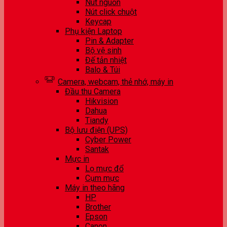
Nút nguồn
Nút click chuột
Keycap
Phụ kiện Laptop
Pin & Adapter
Bộ vệ sinh
Đế tản nhiệt
Balo & Túi
Camera, webcam, thẻ nhớ, máy in
Đầu thu Camera
Hikvision
Dahua
Tiandy
Bộ lưu điện (UPS)
Cyber Power
Santak
Mực in
Lọ mực đổ
Cụm mực
Máy in theo hãng
HP
Brother
Epson
Canon