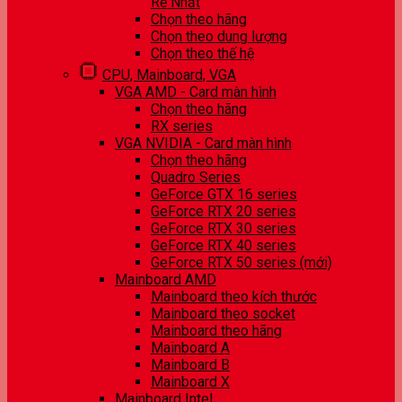
Rẻ Nhất
Chọn theo hãng
Chọn theo dung lượng
Chọn theo thế hệ
CPU, Mainboard, VGA
VGA AMD - Card màn hình
Chọn theo hãng
RX series
VGA NVIDIA - Card màn hình
Chọn theo hãng
Quadro Series
GeForce GTX 16 series
GeForce RTX 20 series
GeForce RTX 30 series
GeForce RTX 40 series
GeForce RTX 50 series (mới)
Mainboard AMD
Mainboard theo kích thước
Mainboard theo socket
Mainboard theo hãng
Mainboard A
Mainboard B
Mainboard X
Mainboard Intel