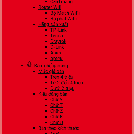
Card mạng
Router Wifi
Bộ Mesh WiFi
Bộ phát WiFi
Hãng sản xuất
TP-Link
Tenda
Draytek
D-Link
Asus
Aptek
Bàn, ghế gaming
Mức giá bàn
Trên 4 triệu
Từ 2 đến 4 triệu
Dưới 2 triệu
Kiểu dáng bàn
Chữ Y
Chữ T
Chữ Z
Chữ K
Chữ U
Bàn theo kích thước
1m4