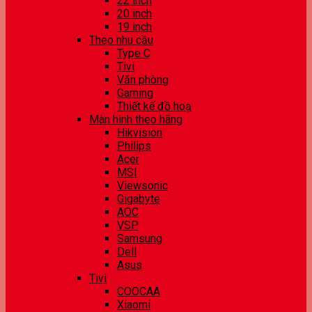
22 inch
20 inch
19 inch
Theo nhu cầu
Type C
Tivi
Văn phòng
Gaming
Thiết kế đồ hoạ
Màn hình theo hãng
Hikvision
Philips
Acer
MSI
Viewsonic
Gigabyte
AOC
VSP
Samsung
Dell
Asus
Tivi
COOCAA
Xiaomi