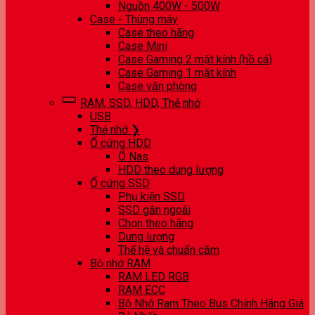
Nguồn 400W - 500W
Case - Thùng máy
Case theo hãng
Case Mini
Case Gaming 2 mặt kính (hồ cá)
Case Gaming 1 mặt kính
Case văn phòng
RAM, SSD, HDD, Thẻ nhớ
USB
Thẻ nhớ ❯
Ổ cứng HDD
Ổ Nas
HDD theo dung lượng
Ổ cứng SSD
Phụ kiện SSD
SSD gắn ngoài
Chọn theo hãng
Dung lượng
Thế hệ và chuẩn cắm
Bộ nhớ RAM
RAM LED RGB
RAM ECC
Bộ Nhớ Ram Theo Bus Chính Hãng Giá