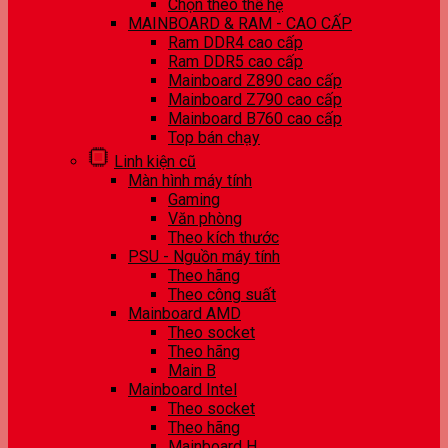
Chọn theo thế hệ
MAINBOARD & RAM - CAO CẤP
Ram DDR4 cao cấp
Ram DDR5 cao cấp
Mainboard Z890 cao cấp
Mainboard Z790 cao cấp
Mainboard B760 cao cấp
Top bán chạy
Linh kiện cũ
Màn hình máy tính
Gaming
Văn phòng
Theo kích thước
PSU - Nguồn máy tính
Theo hãng
Theo công suất
Mainboard AMD
Theo socket
Theo hãng
Main B
Mainboard Intel
Theo socket
Theo hãng
Mainboard H