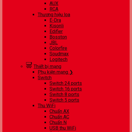
AUX
RCA
Thương hiệu loa
E-Dra
Kisonli
Edifier
Bosston
JBL
Colorfire
Soudmax
Logitech
Thiết bị mạng
Phụ kiện mạng ❯
Switch
Switch 24 ports
Switch 16 ports
Switch 8 ports
Switch 5 ports
Thu WiFi
Chuẩn AX
Chuẩn AC
Chuẩn N
USB thu WiFi