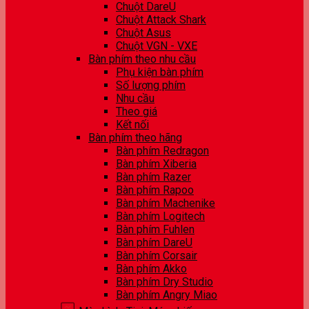
Chuột DareU
Chuột Attack Shark
Chuột Asus
Chuột VGN - VXE
Bàn phím theo nhu cầu
Phụ kiện bàn phím
Số lượng phím
Nhu cầu
Theo giá
Kết nối
Bàn phím theo hãng
Bàn phím Redragon
Bàn phím Xiberia
Bàn phím Razer
Bàn phím Rapoo
Bàn phím Machenike
Bàn phím Logitech
Bàn phím Fuhlen
Bàn phím DareU
Bàn phím Corsair
Bàn phím Akko
Bàn phím Dry Studio
Bàn phím Angry Miao