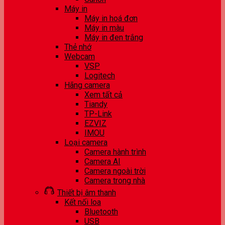
Máy in
Máy in hoá đơn
Máy in màu
Máy in đen trắng
Thẻ nhớ
Webcam
VSP
Logitech
Hãng camera
Xem tất cả
Tiandy
TP-Link
EZVIZ
IMOU
Loại camera
Camera hành trình
Camera AI
Camera ngoài trời
Camera trong nhà
Thiết bị âm thanh
Kết nối loa
Bluetooth
USB