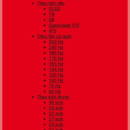
Theo tấm nền
OLED
TN
VA
Superclear IPS
IPS
Theo tần số quét
360 Hz
240 Hz
180 Hz
170 Hz
165 Hz
144 Hz
120 Hz
100 Hz
75 Hz
60 Hz
Theo kích thước
49 inch
34 inch
32 inch
27 inch
24 inch