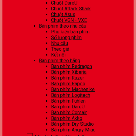
Chuột DareU
Chuột Attack Shark
Chuột Asus
Chuột VGN - VXE
Bàn phím theo nhu cầu
Phụ kiện bàn phím
Số lượng phím
Nhu cầu
Theo giá
Kết nối
Bàn phím theo hãng
Bàn phím Redragon
Bàn phím Xiberia
Bàn phím Razer
Bàn phím Rapoo
Bàn phím Machenike
Bàn phím Logitech
Bàn phím Fuhlen
Bàn phím DareU
Bàn phím Corsair
Bàn phím Akko
Bàn phím Dry Studio
Bàn phím Angry Miao