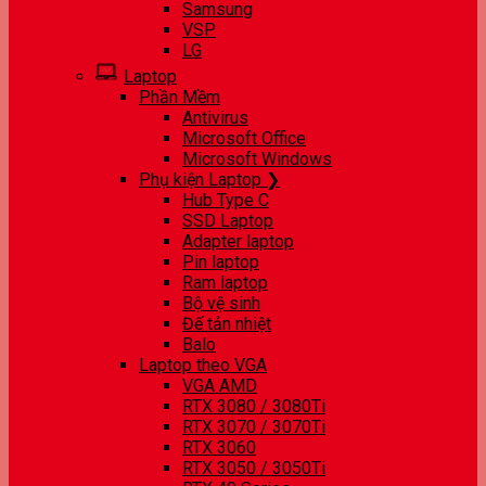
Samsung
VSP
LG
Laptop
Phần Mềm
Antivirus
Microsoft Office
Microsoft Windows
Phụ kiện Laptop ❯
Hub Type C
SSD Laptop
Adapter laptop
Pin laptop
Ram laptop
Bộ vệ sinh
Đế tản nhiệt
Balo
Laptop theo VGA
VGA AMD
RTX 3080 / 3080Ti
RTX 3070 / 3070Ti
RTX 3060
RTX 3050 / 3050Ti