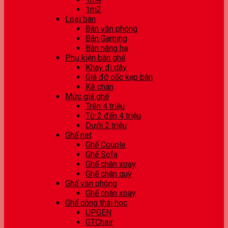
1m2
Loại bàn
Bàn văn phòng
Bàn Gaming
Bàn nâng hạ
Phụ kiện bàn ghế
Khay đi dây
Giá đỡ cốc kẹp bàn
Kê chân
Mức giá ghế
Trên 4 triệu
Từ 2 đến 4 triệu
Dưới 2 triệu
Ghế net
Ghế Couple
Ghế Sofa
Ghế chân xoay
Ghế chân quỳ
Ghế văn phòng
Ghế chân xoay
Ghế công thái học
UPGEN
GTChair