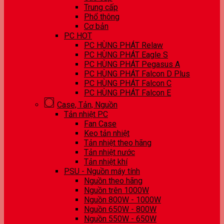
Trung cấp
Phổ thông
Cơ bản
PC HOT
PC HÙNG PHÁT Relaw
PC HÙNG PHÁT Eagle S
PC HÙNG PHÁT Pegasus A
PC HÙNG PHÁT Falcon D Plus
PC HÙNG PHÁT Falcon C
PC HÙNG PHÁT Falcon E
Case, Tản, Nguồn
Tản nhiệt PC
Fan Case
Keo tản nhiệt
Tản nhiệt theo hãng
Tản nhiệt nước
Tản nhiệt khí
PSU - Nguồn máy tính
Nguồn theo hãng
Nguồn trên 1000W
Nguồn 800W - 1000W
Nguồn 650W - 800W
Nguồn 550W - 650W