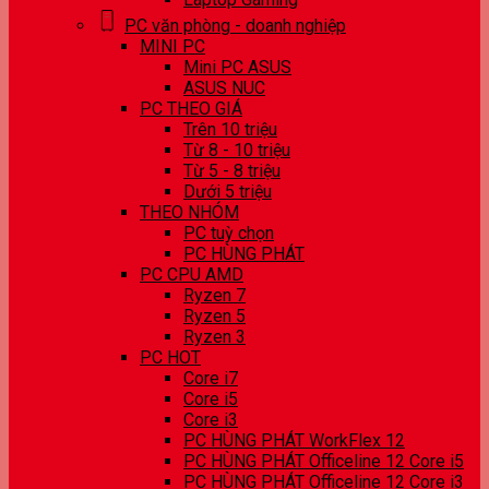
PC văn phòng - doanh nghiệp
MINI PC
Mini PC ASUS
ASUS NUC
PC THEO GIÁ
Trên 10 triệu
Từ 8 - 10 triệu
Từ 5 - 8 triệu
Dưới 5 triệu
THEO NHÓM
PC tuỳ chọn
PC HÙNG PHÁT
PC CPU AMD
Ryzen 7
Ryzen 5
Ryzen 3
PC HOT
Core i7
Core i5
Core i3
PC HÙNG PHÁT WorkFlex 12
PC HÙNG PHÁT Officeline 12 Core i5
PC HÙNG PHÁT Officeline 12 Core i3