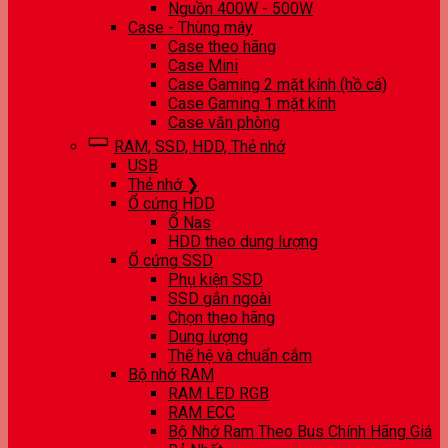
Nguồn 400W - 500W
Case - Thùng máy
Case theo hãng
Case Mini
Case Gaming 2 mặt kính (hồ cá)
Case Gaming 1 mặt kính
Case văn phòng
RAM, SSD, HDD, Thẻ nhớ
USB
Thẻ nhớ ❯
Ổ cứng HDD
Ổ Nas
HDD theo dung lượng
Ổ cứng SSD
Phụ kiện SSD
SSD gắn ngoài
Chọn theo hãng
Dung lượng
Thế hệ và chuẩn cắm
Bộ nhớ RAM
RAM LED RGB
RAM ECC
Bộ Nhớ Ram Theo Bus Chính Hãng Giá