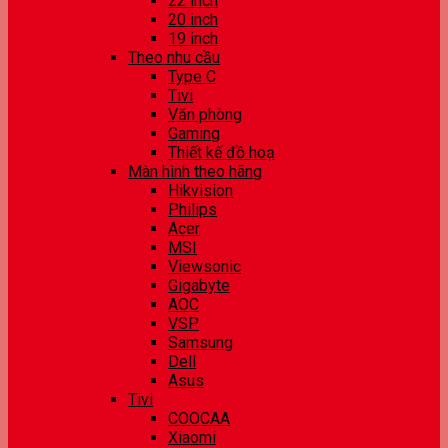
22 inch
20 inch
19 inch
Theo nhu cầu
Type C
Tivi
Văn phòng
Gaming
Thiết kế đồ hoạ
Màn hình theo hãng
Hikvision
Philips
Acer
MSI
Viewsonic
Gigabyte
AOC
VSP
Samsung
Dell
Asus
Tivi
COOCAA
Xiaomi