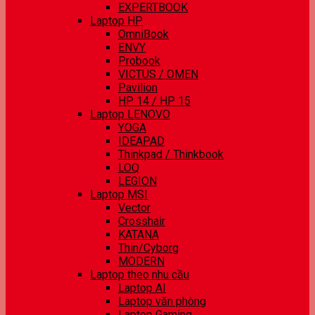
EXPERTBOOK
Laptop HP
OmniBook
ENVY
Probook
VICTUS / OMEN
Pavilion
HP 14 / HP 15
Laptop LENOVO
YOGA
IDEAPAD
Thinkpad / Thinkbook
LOQ
LEGION
Laptop MSI
Vector
Crosshair
KATANA
Thin/Cyborg
MODERN
Laptop theo nhu cầu
Laptop AI
Laptop văn phòng
Laptop Gaming