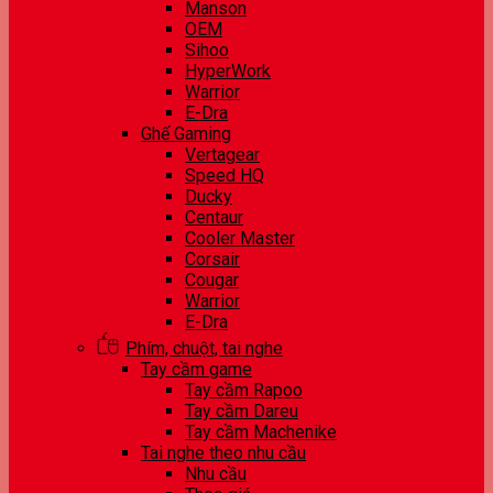
Manson
OEM
Sihoo
HyperWork
Warrior
E-Dra
Ghế Gaming
Vertagear
Speed HQ
Ducky
Centaur
Cooler Master
Corsair
Cougar
Warrior
E-Dra
Phím, chuột, tai nghe
Tay cầm game
Tay cầm Rapoo
Tay cầm Dareu
Tay cầm Machenike
Tai nghe theo nhu cầu
Nhu cầu