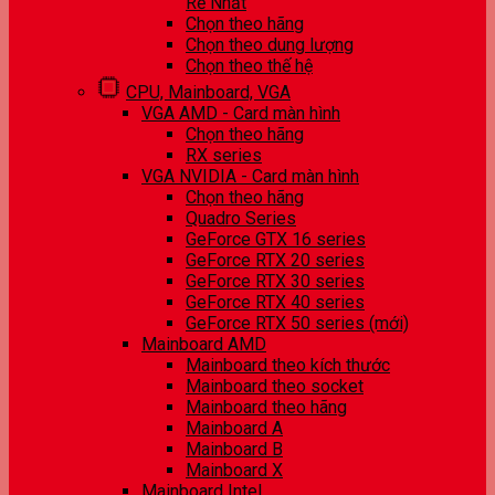
Rẻ Nhất
Chọn theo hãng
Chọn theo dung lượng
Chọn theo thế hệ
CPU, Mainboard, VGA
VGA AMD - Card màn hình
Chọn theo hãng
RX series
VGA NVIDIA - Card màn hình
Chọn theo hãng
Quadro Series
GeForce GTX 16 series
GeForce RTX 20 series
GeForce RTX 30 series
GeForce RTX 40 series
GeForce RTX 50 series (mới)
Mainboard AMD
Mainboard theo kích thước
Mainboard theo socket
Mainboard theo hãng
Mainboard A
Mainboard B
Mainboard X
Mainboard Intel