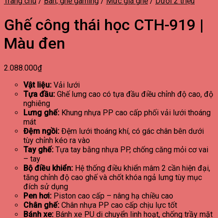
Trang chủ
/
Bàn, ghế gaming
/
Mức giá ghế
/
Dưới 2 triệu
Ghế công thái học CTH-919 |
Màu đen
2.088.000
₫
Vật liệu:
Vải lưới
Tựa đầu:
Ghế lưng cao có tựa đầu điều chỉnh độ cao, độ
nghiêng
Lưng ghế:
Khung nhựa PP cao cấp phối vải lưới thoáng
mát
Đệm ngồi:
Đệm lưới thoáng khí, có gác chân bên dưới
tùy chỉnh kéo ra vào
Tay ghế:
Tựa tay bằng nhựa PP, chống căng mỏi cơ vai
– tay
Bộ điều khiển:
Hệ thống điều khiển mâm 2 cần hiện đại,
tăng chỉnh độ cao ghế và chốt khóa ngả lưng tùy mục
đích sử dụng
Pen hơi:
Piston cao cấp – nâng hạ chiều cao
Chân ghế:
Chân nhựa PP cao cấp chịu lực tốt
Bánh xe:
Bánh xe PU di chuyển linh hoạt, chống trầy mặt