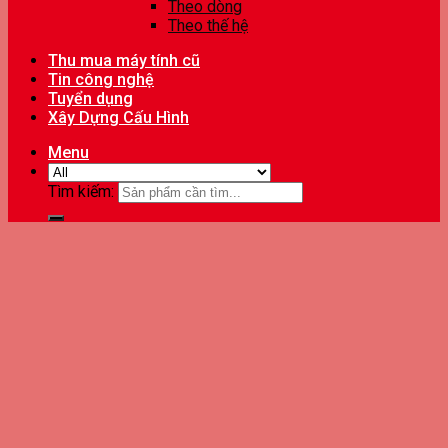
Theo dòng
Theo thế hệ
Thu mua máy tính cũ
Tin công nghệ
Tuyển dụng
Xây Dựng Cấu Hình
Menu
Tìm kiếm: