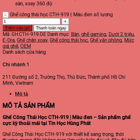
sàn, xoay 360 độ
Ghế công thái học CTH-919 | Màu đen số lượng
Thêm vào giỏ
Thanh toán ngay
Mã:
GH.CTH-919.DE
Danh mục:
Bàn, ghế gaming
,
Dưới 2 triệu
,
E-Dra
,
Ghế chân xoay
,
Ghế công thái học
,
Ghế văn phòng
,
Mức
giá ghế
,
OEM
Danh sách cửa hàng
Chi nhánh 1
211 Đường số 2, Trường Thọ, Thủ Đức, Thành phố Hồ Chí
Minh, Vietnam
Mô tả
MÔ TẢ SẢN PHẨM
Ghế Công Thái Học CTH-919 | Màu đen – Sản phẩm ghế
cực kỳ thoải mái tại Tin Học Hùng Phát
Ghế Công Thái Học CTH-919 với thiết kế sang trọng, thời