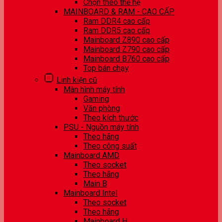
Chọn theo thế hệ
MAINBOARD & RAM - CAO CẤP
Ram DDR4 cao cấp
Ram DDR5 cao cấp
Mainboard Z890 cao cấp
Mainboard Z790 cao cấp
Mainboard B760 cao cấp
Top bán chạy
Linh kiện cũ
Màn hình máy tính
Gaming
Văn phòng
Theo kích thước
PSU - Nguồn máy tính
Theo hãng
Theo công suất
Mainboard AMD
Theo socket
Theo hãng
Main B
Mainboard Intel
Theo socket
Theo hãng
Mainboard H