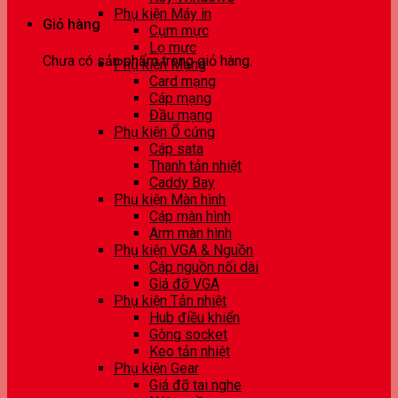
Phụ kiện Máy in
Giỏ hàng
Cụm mực
Lọ mực
Chưa có sản phẩm trong giỏ hàng.
Phụ kiện Mạng
Card mạng
Cáp mạng
Đầu mạng
Phụ kiện Ổ cứng
Cáp sata
Thanh tản nhiệt
Caddy Bay
Phụ kiện Màn hình
Cáp màn hình
Arm màn hình
Phụ kiện VGA & Nguồn
Cáp nguồn nối dài
Giá đỡ VGA
Phụ kiện Tản nhiệt
Hub điều khiển
Gông socket
Keo tản nhiệt
Phụ kiện Gear
Giá đỡ tai nghe