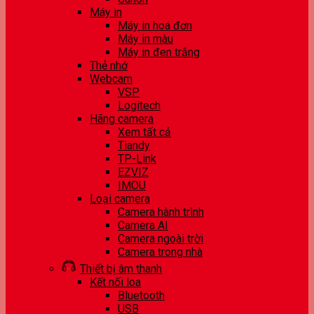
Máy in
Máy in hoá đơn
Máy in màu
Máy in đen trắng
Thẻ nhớ
Webcam
VSP
Logitech
Hãng camera
Xem tất cả
Tiandy
TP-Link
EZVIZ
IMOU
Loại camera
Camera hành trình
Camera AI
Camera ngoài trời
Camera trong nhà
Thiết bị âm thanh
Kết nối loa
Bluetooth
USB