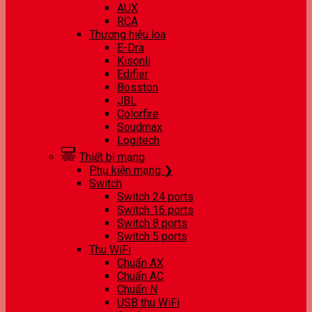
AUX
RCA
Thương hiệu loa
E-Dra
Kisonli
Edifier
Bosston
JBL
Colorfire
Soudmax
Logitech
Thiết bị mạng
Phụ kiện mạng ❯
Switch
Switch 24 ports
Switch 16 ports
Switch 8 ports
Switch 5 ports
Thu WiFi
Chuẩn AX
Chuẩn AC
Chuẩn N
USB thu WiFi