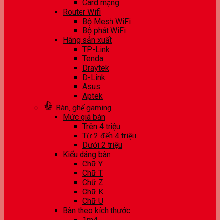
Card mạng
Router Wifi
Bộ Mesh WiFi
Bộ phát WiFi
Hãng sản xuất
TP-Link
Tenda
Draytek
D-Link
Asus
Aptek
Bàn, ghế gaming
Mức giá bàn
Trên 4 triệu
Từ 2 đến 4 triệu
Dưới 2 triệu
Kiểu dáng bàn
Chữ Y
Chữ T
Chữ Z
Chữ K
Chữ U
Bàn theo kích thước
1m4