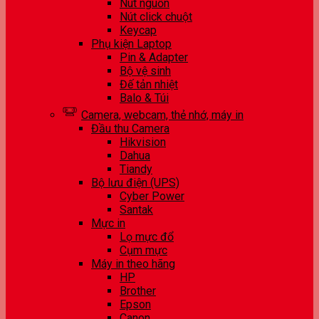
Nút nguồn
Nút click chuột
Keycap
Phụ kiện Laptop
Pin & Adapter
Bộ vệ sinh
Đế tản nhiệt
Balo & Túi
Camera, webcam, thẻ nhớ, máy in
Đầu thu Camera
Hikvision
Dahua
Tiandy
Bộ lưu điện (UPS)
Cyber Power
Santak
Mực in
Lọ mực đổ
Cụm mực
Máy in theo hãng
HP
Brother
Epson
Canon