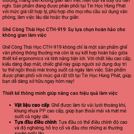
thượng, mang đến không gian làm việc hiện đại và đầy đủ tiện
nghi. Sản phẩm đang được phân phối tại Tin Học Hùng Phát
với mức giá rất hợp lý, phù hợp cho mọi nhu cầu sử dụng văn
phòng, làm việc lâu dài hoặc thư giãn.
Ghế Công Thái Học CTH-919: Sự lựa chọn hoàn hảo cho
không gian làm việc
Ghế Công Thái Học CTH-919 không chỉ là một sản phẩm ghế
văn phòng thông thường mà còn là sự kết hợp hoàn hảo giữa
thiết kế ergonomics và tính năng tiện ích. Với chất liệu cao cấp,
kiểu dáng đẹp mắt, chiếc ghế này giúp người sử dụng duy trì
tư thế ngồi thoải mái trong suốt cả ngày làm việc. Sản phẩm
được phân phối với mức giá rất tốt tại Tin Học Hùng Phát, giúp
bạn dễ dàng sở hữu ngay hôm nay!
Thiết kế thông minh giúp nâng cao hiệu quả làm việc
Vật liệu cao cấp
: Ghế được làm từ vải lưới thoáng khí,
khung nhựa PP cao cấp, giúp bạn thoải mái và mát mẻ
suốt cả ngày dài.
Tựa đầu điều chỉnh
: Tựa đầu có thể điều chỉnh độ cao
và độ nghiêng, hỗ trợ cổ và đầu cho những ai thường
xuyên ngồi lâu.