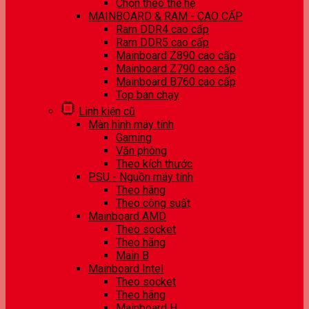
Chọn theo thế hệ
MAINBOARD & RAM - CAO CẤP
Ram DDR4 cao cấp
Ram DDR5 cao cấp
Mainboard Z890 cao cấp
Mainboard Z790 cao cấp
Mainboard B760 cao cấp
Top bán chạy
Linh kiện cũ
Màn hình máy tính
Gaming
Văn phòng
Theo kích thước
PSU - Nguồn máy tính
Theo hãng
Theo công suất
Mainboard AMD
Theo socket
Theo hãng
Main B
Mainboard Intel
Theo socket
Theo hãng
Mainboard H