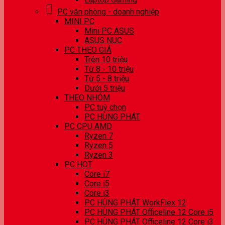
PC văn phòng - doanh nghiệp
MINI PC
Mini PC ASUS
ASUS NUC
PC THEO GIÁ
Trên 10 triệu
Từ 8 - 10 triệu
Từ 5 - 8 triệu
Dưới 5 triệu
THEO NHÓM
PC tuỳ chọn
PC HÙNG PHÁT
PC CPU AMD
Ryzen 7
Ryzen 5
Ryzen 3
PC HOT
Core i7
Core i5
Core i3
PC HÙNG PHÁT WorkFlex 12
PC HÙNG PHÁT Officeline 12 Core i5
PC HÙNG PHÁT Officeline 12 Core i3