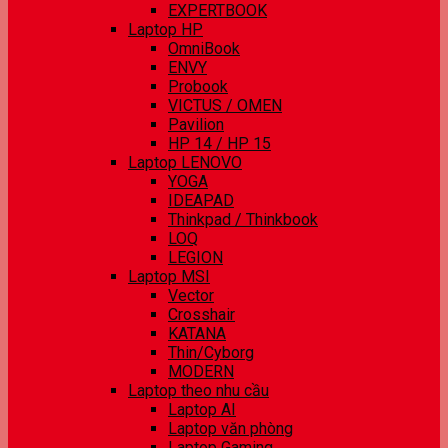
EXPERTBOOK
Laptop HP
OmniBook
ENVY
Probook
VICTUS / OMEN
Pavilion
HP 14 / HP 15
Laptop LENOVO
YOGA
IDEAPAD
Thinkpad / Thinkbook
LOQ
LEGION
Laptop MSI
Vector
Crosshair
KATANA
Thin/Cyborg
MODERN
Laptop theo nhu cầu
Laptop AI
Laptop văn phòng
Laptop Gaming