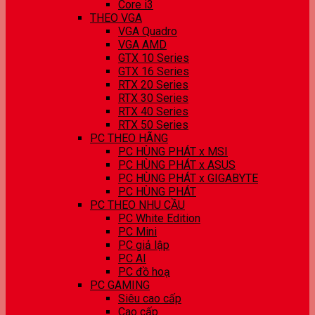
Core i3
THEO VGA
VGA Quadro
VGA AMD
GTX 10 Series
GTX 16 Series
RTX 20 Series
RTX 30 Series
RTX 40 Series
RTX 50 Series
PC THEO HÃNG
PC HÙNG PHÁT x MSI
PC HÙNG PHÁT x ASUS
PC HÙNG PHÁT x GIGABYTE
PC HÙNG PHÁT
PC THEO NHU CẦU
PC White Edition
PC Mini
PC giả lập
PC AI
PC đồ hoạ
PC GAMING
Siêu cao cấp
Cao cấp