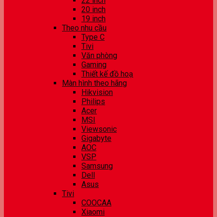
22 inch
20 inch
19 inch
Theo nhu cầu
Type C
Tivi
Văn phòng
Gaming
Thiết kế đồ hoạ
Màn hình theo hãng
Hikvision
Philips
Acer
MSI
Viewsonic
Gigabyte
AOC
VSP
Samsung
Dell
Asus
Tivi
COOCAA
Xiaomi