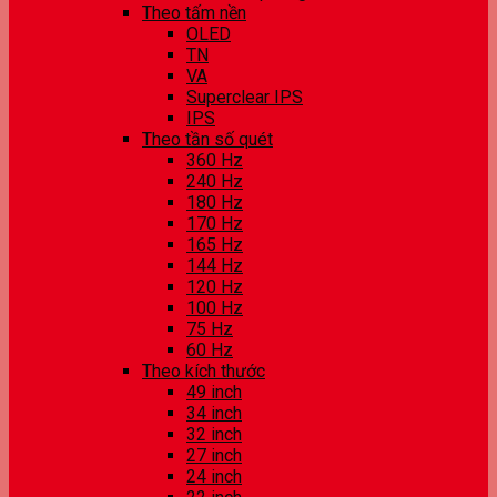
Theo tấm nền
OLED
TN
VA
Superclear IPS
IPS
Theo tần số quét
360 Hz
240 Hz
180 Hz
170 Hz
165 Hz
144 Hz
120 Hz
100 Hz
75 Hz
60 Hz
Theo kích thước
49 inch
34 inch
32 inch
27 inch
24 inch