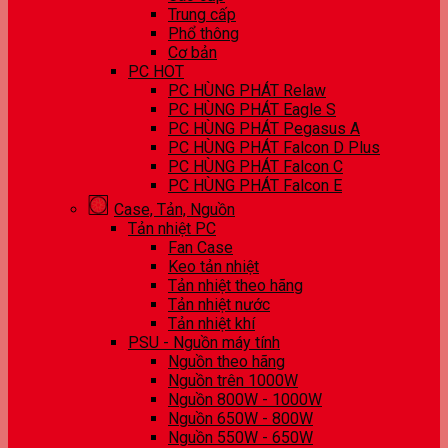
Trung cấp
Phổ thông
Cơ bản
PC HOT
PC HÙNG PHÁT Relaw
PC HÙNG PHÁT Eagle S
PC HÙNG PHÁT Pegasus A
PC HÙNG PHÁT Falcon D Plus
PC HÙNG PHÁT Falcon C
PC HÙNG PHÁT Falcon E
Case, Tản, Nguồn
Tản nhiệt PC
Fan Case
Keo tản nhiệt
Tản nhiệt theo hãng
Tản nhiệt nước
Tản nhiệt khí
PSU - Nguồn máy tính
Nguồn theo hãng
Nguồn trên 1000W
Nguồn 800W - 1000W
Nguồn 650W - 800W
Nguồn 550W - 650W