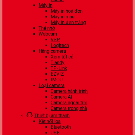
Máy in
Máy in hoá đơn
Máy in màu
Máy in đen trắng
Thẻ nhớ
Webcam
VSP
Logitech
Hãng camera
Xem tất cả
Tiandy
TP-Link
EZVIZ
IMOU
Loại camera
Camera hành trình
Camera AI
Camera ngoài trời
Camera trong nhà
Thiết bị âm thanh
Kết nối loa
Bluetooth
USB