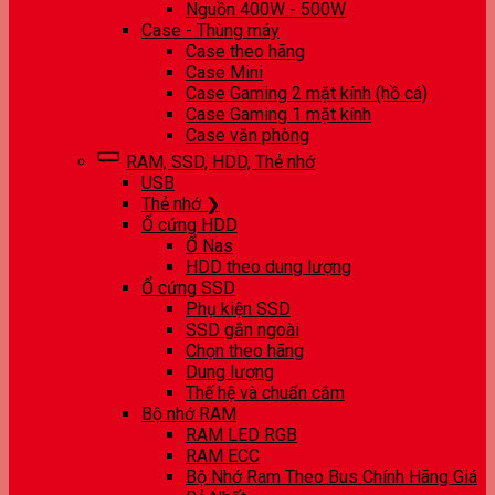
Nguồn 400W - 500W
Case - Thùng máy
Case theo hãng
Case Mini
Case Gaming 2 mặt kính (hồ cá)
Case Gaming 1 mặt kính
Case văn phòng
RAM, SSD, HDD, Thẻ nhớ
USB
Thẻ nhớ ❯
Ổ cứng HDD
Ổ Nas
HDD theo dung lượng
Ổ cứng SSD
Phụ kiện SSD
SSD gắn ngoài
Chọn theo hãng
Dung lượng
Thế hệ và chuẩn cắm
Bộ nhớ RAM
RAM LED RGB
RAM ECC
Bộ Nhớ Ram Theo Bus Chính Hãng Giá