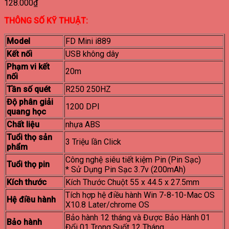
128.000
₫
THÔNG SỐ KỸ THUẬT:
Model
FD Mini i889
Kết nối
USB không dây
Phạm vi kết
20m
nối
Tần số quét
R250 250HZ
Độ phân giải
1200 DPI
quang học
Chất liệu
nhựa ABS
Tuổi thọ sản
3 Triệu lần Click
phẩm
Công nghệ siêu tiết kiệm Pin (Pin Sạc)
Tuổi thọ pin
* Sử Dụng Pin Sạc 3.7v (200mAh)
Kích thước
Kích Thước Chuột 55 x 44.5 x 27.5mm
Tích hợp hệ điều hành Win 7-8-10-Mac OS
Hệ điều hành
X10.8 Later/chrome OS
Bảo hành 12 tháng và Được Bảo Hành 01
Bảo hành
Đổi 01 Trong Suốt 12 Tháng