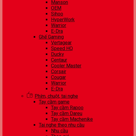
Manson
OEM
Sihoo
HyperWork
Warrior
E-Dra
Ghế Gaming
Vertagear
Speed HQ
Ducky
Centaur
Cooler Master
Corsair
Cougar
Warrior
E-Dra
Phím, chuột, tai nghe
Tay cầm game
Tay cầm Rapoo
Tay cầm Dareu
Tay cầm Machenike
Tai nghe theo nhu cầu
Nhu cầu