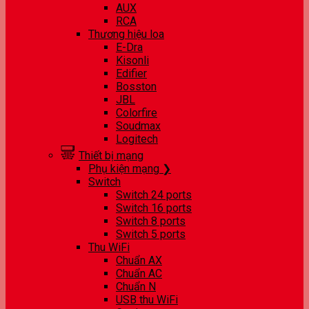
AUX
RCA
Thương hiệu loa
E-Dra
Kisonli
Edifier
Bosston
JBL
Colorfire
Soudmax
Logitech
Thiết bị mạng
Phụ kiện mạng ❯
Switch
Switch 24 ports
Switch 16 ports
Switch 8 ports
Switch 5 ports
Thu WiFi
Chuẩn AX
Chuẩn AC
Chuẩn N
USB thu WiFi