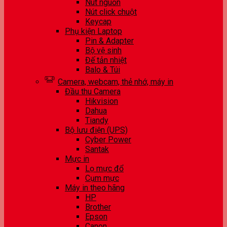
Nút nguồn
Nút click chuột
Keycap
Phụ kiện Laptop
Pin & Adapter
Bộ vệ sinh
Đế tản nhiệt
Balo & Túi
Camera, webcam, thẻ nhớ, máy in
Đầu thu Camera
Hikvision
Dahua
Tiandy
Bộ lưu điện (UPS)
Cyber Power
Santak
Mực in
Lọ mực đổ
Cụm mực
Máy in theo hãng
HP
Brother
Epson
Canon