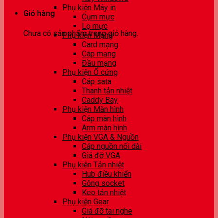
Phụ kiện Máy in
Giỏ hàng
Cụm mực
Lọ mực
Chưa có sản phẩm trong giỏ hàng.
Phụ kiện Mạng
Card mạng
Cáp mạng
Đầu mạng
Phụ kiện Ổ cứng
Cáp sata
Thanh tản nhiệt
Caddy Bay
Phụ kiện Màn hình
Cáp màn hình
Arm màn hình
Phụ kiện VGA & Nguồn
Cáp nguồn nối dài
Giá đỡ VGA
Phụ kiện Tản nhiệt
Hub điều khiển
Gông socket
Keo tản nhiệt
Phụ kiện Gear
Giá đỡ tai nghe