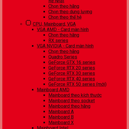
Rẻ Nhất
Chọn theo hãng
Chọn theo dung lượng
Chọn theo thế hệ
CPU, Mainboard, VGA
VGA AMD - Card màn hình
Chọn theo hãng
RX series
VGA NVIDIA - Card màn hình
Chọn theo hãng
Quadro Series
GeForce GTX 16 series
GeForce RTX 20 series
GeForce RTX 30 series
GeForce RTX 40 series
GeForce RTX 50 series (mới)
Mainboard AMD
Mainboard theo kích thước
Mainboard theo socket
Mainboard theo hãng
Mainboard A
Mainboard B
Mainboard X
Mainboard Intel