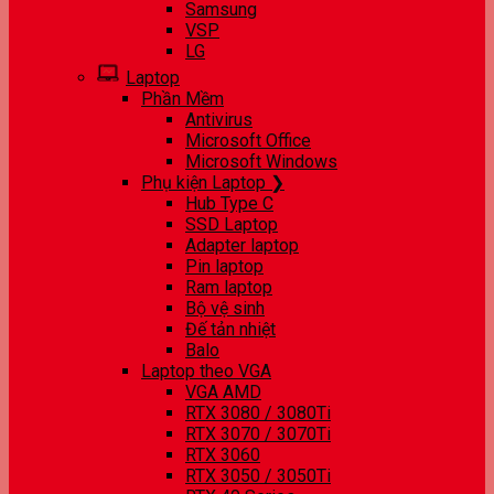
Samsung
VSP
LG
Laptop
Phần Mềm
Antivirus
Microsoft Office
Microsoft Windows
Phụ kiện Laptop ❯
Hub Type C
SSD Laptop
Adapter laptop
Pin laptop
Ram laptop
Bộ vệ sinh
Đế tản nhiệt
Balo
Laptop theo VGA
VGA AMD
RTX 3080 / 3080Ti
RTX 3070 / 3070Ti
RTX 3060
RTX 3050 / 3050Ti