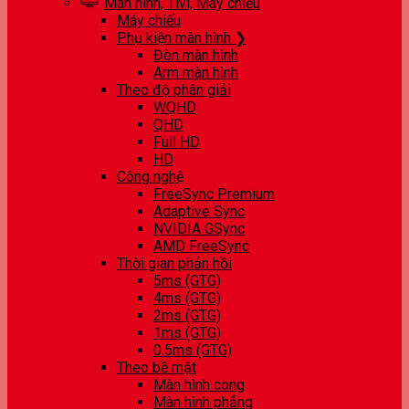
Màn hình, Tivi, Máy chiếu
Máy chiếu
Phụ kiện màn hình ❯
Đèn màn hình
Arm màn hình
Theo độ phân giải
WQHD
QHD
Full HD
HD
Công nghệ
FreeSync Premium
Adaptive Sync
NVIDIA GSync
AMD FreeSync
Thời gian phản hồi
5ms (GTG)
4ms (GTG)
2ms (GTG)
1ms (GTG)
0.5ms (GTG)
Theo bề mặt
Màn hình cong
Màn hình phẳng