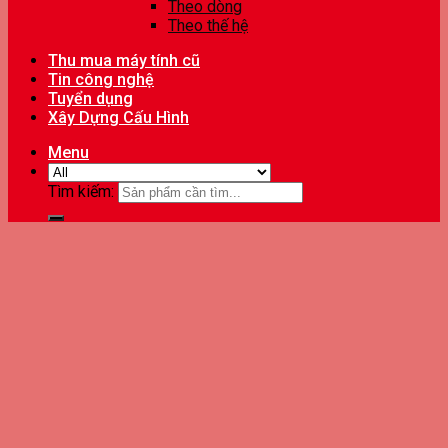
Theo dòng
Theo thế hệ
Thu mua máy tính cũ
Tin công nghệ
Tuyển dụng
Xây Dựng Cấu Hình
Menu
Tìm kiếm: