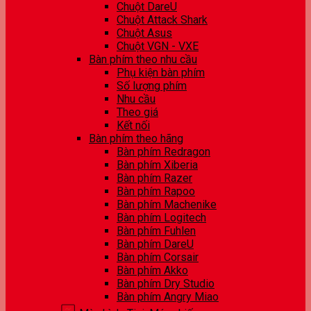
Chuột DareU
Chuột Attack Shark
Chuột Asus
Chuột VGN - VXE
Bàn phím theo nhu cầu
Phụ kiện bàn phím
Số lượng phím
Nhu cầu
Theo giá
Kết nối
Bàn phím theo hãng
Bàn phím Redragon
Bàn phím Xiberia
Bàn phím Razer
Bàn phím Rapoo
Bàn phím Machenike
Bàn phím Logitech
Bàn phím Fuhlen
Bàn phím DareU
Bàn phím Corsair
Bàn phím Akko
Bàn phím Dry Studio
Bàn phím Angry Miao