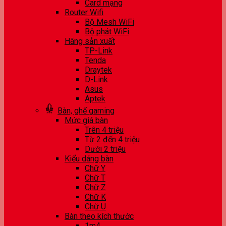
Card mạng
Router Wifi
Bộ Mesh WiFi
Bộ phát WiFi
Hãng sản xuất
TP-Link
Tenda
Draytek
D-Link
Asus
Aptek
Bàn, ghế gaming
Mức giá bàn
Trên 4 triệu
Từ 2 đến 4 triệu
Dưới 2 triệu
Kiểu dáng bàn
Chữ Y
Chữ T
Chữ Z
Chữ K
Chữ U
Bàn theo kích thước
1m4