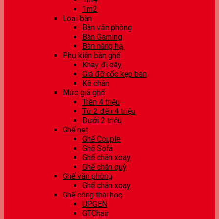
1m2
Loại bàn
Bàn văn phòng
Bàn Gaming
Bàn nâng hạ
Phụ kiện bàn ghế
Khay đi dây
Giá đỡ cốc kẹp bàn
Kê chân
Mức giá ghế
Trên 4 triệu
Từ 2 đến 4 triệu
Dưới 2 triệu
Ghế net
Ghế Couple
Ghế Sofa
Ghế chân xoay
Ghế chân quỳ
Ghế văn phòng
Ghế chân xoay
Ghế công thái học
UPGEN
GTChair