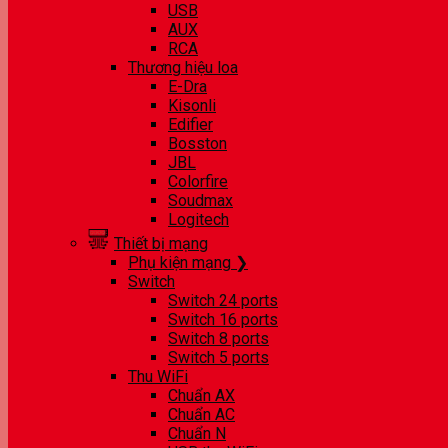
USB
AUX
RCA
Thương hiệu loa
E-Dra
Kisonli
Edifier
Bosston
JBL
Colorfire
Soudmax
Logitech
Thiết bị mạng
Phụ kiện mạng ❯
Switch
Switch 24 ports
Switch 16 ports
Switch 8 ports
Switch 5 ports
Thu WiFi
Chuẩn AX
Chuẩn AC
Chuẩn N