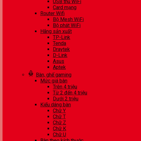
USB thu WiFi
Card mạng
Router Wifi
Bộ Mesh WiFi
Bộ phát WiFi
Hãng sản xuất
TP-Link
Tenda
Draytek
D-Link
Asus
Aptek
Bàn, ghế gaming
Mức giá bàn
Trên 4 triệu
Từ 2 đến 4 triệu
Dưới 2 triệu
Kiểu dáng bàn
Chữ Y
Chữ T
Chữ Z
Chữ K
Chữ U
Bàn theo kích thước