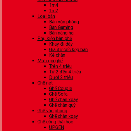
1m4
1m2
Loại bàn
Bàn văn phòng
Bàn Gaming
Bàn nâng hạ
Phụ kiện bàn ghế
Khay đi dây
Giá đỡ cốc kẹp bàn
Kê chân
Mức giá ghế
Trên 4 triệu
Từ 2 đến 4 triệu
Dưới 2 triệu
Ghế net
Ghế Couple
Ghế Sofa
Ghế chân xoay
Ghế chân quỳ
Ghế văn phòng
Ghế chân xoay
Ghế công thái học
UPGEN