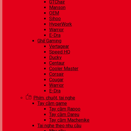
GTChair
Manson
OEM
Sihoo
HyperWork
Warrior
E-Dra
Ghế Gaming
Vertagear
Speed HQ
Ducky
Centaur
Cooler Master
Corsair
Cougar
Warrior
E-Dra
Phím, chuột, tai nghe
Tay cầm game
Tay cầm Rapoo
Tay cầm Dareu
Tay cầm Machenike
Tai nghe theo nhu cầu