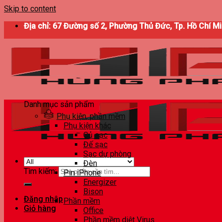
Skip to content
Địa chỉ: 67 Đường số 2, Phường Thủ Đức, Tp. Hồ Chí M
Danh mục sản phẩm
Phụ kiện, phần mềm
Phụ kiện khác
Củ sạc
Đế sạc
Sạc dự phòng
Đèn
Tìm kiếm:
Pin iPhone
Energizer
Bison
Đăng nhập
Phần mềm
Giỏ hàng
Office
Phần mềm diệt Virus