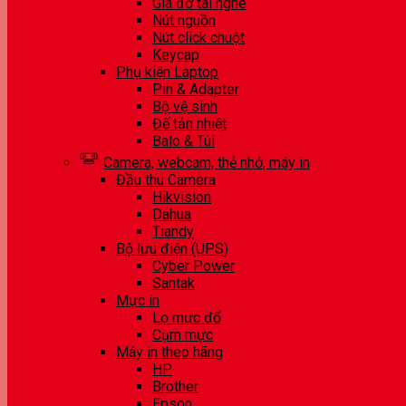
Giá đỡ tai nghe
Nút nguồn
Nút click chuột
Keycap
Phụ kiện Laptop
Pin & Adapter
Bộ vệ sinh
Đế tản nhiệt
Balo & Túi
Camera, webcam, thẻ nhớ, máy in
Đầu thu Camera
Hikvision
Dahua
Tiandy
Bộ lưu điện (UPS)
Cyber Power
Santak
Mực in
Lọ mực đổ
Cụm mực
Máy in theo hãng
HP
Brother
Epson