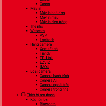
Canon
Máy in
Máy in hoá đơn
Máy in màu
Máy in đen trắng
Thẻ nhớ
Webcam
VSP
Logitech
Hãng camera
Xem tất cả
Tiandy
TP-Link
EZVIZ
IMOU
Loại camera
Camera hành trình
Camera AI
Camera ngoài trời
Camera trong nhà
Thiết bị âm thanh
Kết nối loa
Bluetooth