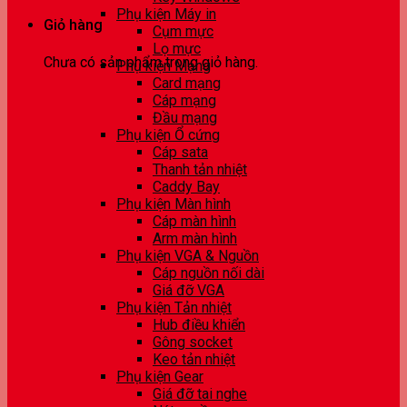
Phụ kiện Máy in
Giỏ hàng
Cụm mực
Lọ mực
Chưa có sản phẩm trong giỏ hàng.
Phụ kiện Mạng
Card mạng
Cáp mạng
Đầu mạng
Phụ kiện Ổ cứng
Cáp sata
Thanh tản nhiệt
Caddy Bay
Phụ kiện Màn hình
Cáp màn hình
Arm màn hình
Phụ kiện VGA & Nguồn
Cáp nguồn nối dài
Giá đỡ VGA
Phụ kiện Tản nhiệt
Hub điều khiển
Gông socket
Keo tản nhiệt
Phụ kiện Gear
Giá đỡ tai nghe