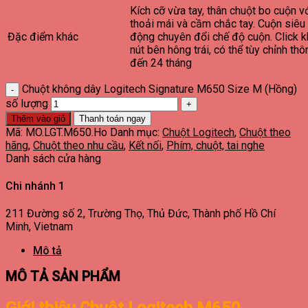
Kích cỡ vừa tay, thân chuột bo cuộn v
thoải mái và cầm chắc tay. Cuộn siê
Đặc điểm khác
động chuyên đổi chế độ cuộn. Click k
nút bên hông trái, có thể tùy chỉnh th
đến 24 tháng
Chuột không dây Logitech Signature M650 Size M (Hồng)
số lượng
Thêm vào giỏ
Thanh toán ngay
Mã:
MO.LGT.M650.Ho
Danh mục:
Chuột Logitech
,
Chuột theo
hãng
,
Chuột theo nhu cầu
,
Kết nối
,
Phím, chuột, tai nghe
Danh sách cửa hàng
Chi nhánh 1
211 Đường số 2, Trường Thọ, Thủ Đức, Thành phố Hồ Chí
Minh, Vietnam
Mô tả
MÔ TẢ SẢN PHẨM