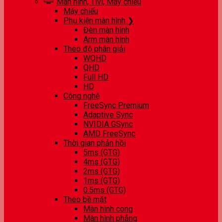
Màn hình, Tivi, Máy chiếu
Máy chiếu
Phụ kiện màn hình ❯
Đèn màn hình
Arm màn hình
Theo độ phân giải
WQHD
QHD
Full HD
HD
Công nghệ
FreeSync Premium
Adaptive Sync
NVIDIA GSync
AMD FreeSync
Thời gian phản hồi
5ms (GTG)
4ms (GTG)
2ms (GTG)
1ms (GTG)
0.5ms (GTG)
Theo bề mặt
Màn hình cong
Màn hình phẳng