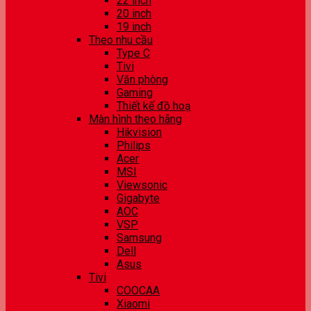
22 inch
20 inch
19 inch
Theo nhu cầu
Type C
Tivi
Văn phòng
Gaming
Thiết kế đồ hoạ
Màn hình theo hãng
Hikvision
Philips
Acer
MSI
Viewsonic
Gigabyte
AOC
VSP
Samsung
Dell
Asus
Tivi
COOCAA
Xiaomi