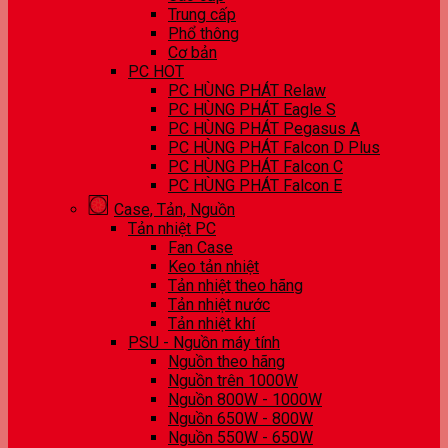
Trung cấp
Phổ thông
Cơ bản
PC HOT
PC HÙNG PHÁT Relaw
PC HÙNG PHÁT Eagle S
PC HÙNG PHÁT Pegasus A
PC HÙNG PHÁT Falcon D Plus
PC HÙNG PHÁT Falcon C
PC HÙNG PHÁT Falcon E
Case, Tản, Nguồn
Tản nhiệt PC
Fan Case
Keo tản nhiệt
Tản nhiệt theo hãng
Tản nhiệt nước
Tản nhiệt khí
PSU - Nguồn máy tính
Nguồn theo hãng
Nguồn trên 1000W
Nguồn 800W - 1000W
Nguồn 650W - 800W
Nguồn 550W - 650W