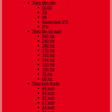
Theo tấm nền
OLED
TN
VA
Superclear IPS
IPS
Theo tần số quét
360 Hz
240 Hz
180 Hz
170 Hz
165 Hz
144 Hz
120 Hz
100 Hz
75 Hz
60 Hz
Theo kích thước
49 inch
34 inch
32 inch
27 inch
24 inch