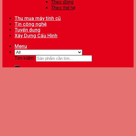
Theo dòng
Theo thế hệ
Thu mua máy tính cũ
Tin công nghệ
Tuyển dụng
Xây Dựng Cấu Hình
Menu
Tìm kiếm: