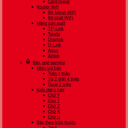
Card mạng
Router Wifi
Bộ Mesh WiFi
Bộ phát WiFi
Hãng sản xuất
TP-Link
Tenda
Draytek
D-Link
Asus
Aptek
Bàn, ghế gaming
Mức giá bàn
Trên 4 triệu
Từ 2 đến 4 triệu
Dưới 2 triệu
Kiểu dáng bàn
Chữ Y
Chữ T
Chữ Z
Chữ K
Chữ U
Bàn theo kích thước
1m4