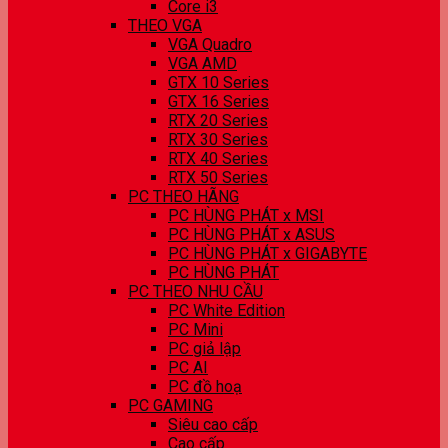
Core i3
THEO VGA
VGA Quadro
VGA AMD
GTX 10 Series
GTX 16 Series
RTX 20 Series
RTX 30 Series
RTX 40 Series
RTX 50 Series
PC THEO HÃNG
PC HÙNG PHÁT x MSI
PC HÙNG PHÁT x ASUS
PC HÙNG PHÁT x GIGABYTE
PC HÙNG PHÁT
PC THEO NHU CẦU
PC White Edition
PC Mini
PC giả lập
PC AI
PC đồ hoạ
PC GAMING
Siêu cao cấp
Cao cấp