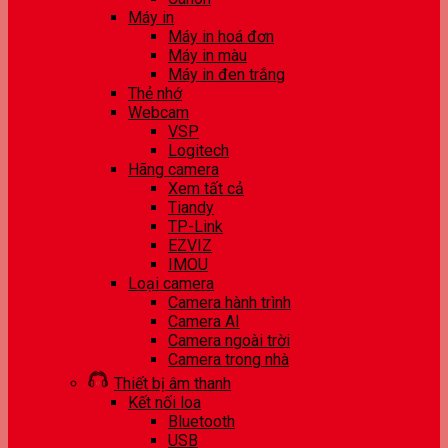
Máy in
Máy in hoá đơn
Máy in màu
Máy in đen trắng
Thẻ nhớ
Webcam
VSP
Logitech
Hãng camera
Xem tất cả
Tiandy
TP-Link
EZVIZ
IMOU
Loại camera
Camera hành trình
Camera AI
Camera ngoài trời
Camera trong nhà
Thiết bị âm thanh
Kết nối loa
Bluetooth
USB