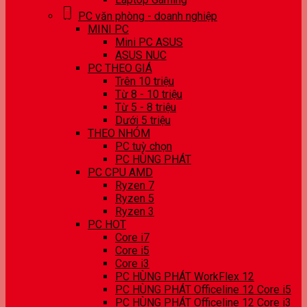
PC văn phòng - doanh nghiệp
MINI PC
Mini PC ASUS
ASUS NUC
PC THEO GIÁ
Trên 10 triệu
Từ 8 - 10 triệu
Từ 5 - 8 triệu
Dưới 5 triệu
THEO NHÓM
PC tuỳ chọn
PC HÙNG PHÁT
PC CPU AMD
Ryzen 7
Ryzen 5
Ryzen 3
PC HOT
Core i7
Core i5
Core i3
PC HÙNG PHÁT WorkFlex 12
PC HÙNG PHÁT Officeline 12 Core i5
PC HÙNG PHÁT Officeline 12 Core i3