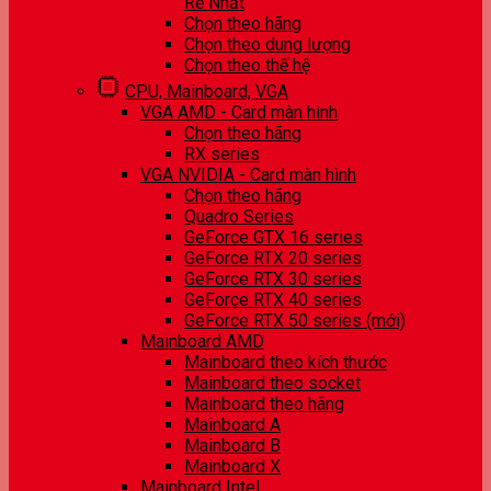
Rẻ Nhất
Chọn theo hãng
Chọn theo dung lượng
Chọn theo thế hệ
CPU, Mainboard, VGA
VGA AMD - Card màn hình
Chọn theo hãng
RX series
VGA NVIDIA - Card màn hình
Chọn theo hãng
Quadro Series
GeForce GTX 16 series
GeForce RTX 20 series
GeForce RTX 30 series
GeForce RTX 40 series
GeForce RTX 50 series (mới)
Mainboard AMD
Mainboard theo kích thước
Mainboard theo socket
Mainboard theo hãng
Mainboard A
Mainboard B
Mainboard X
Mainboard Intel