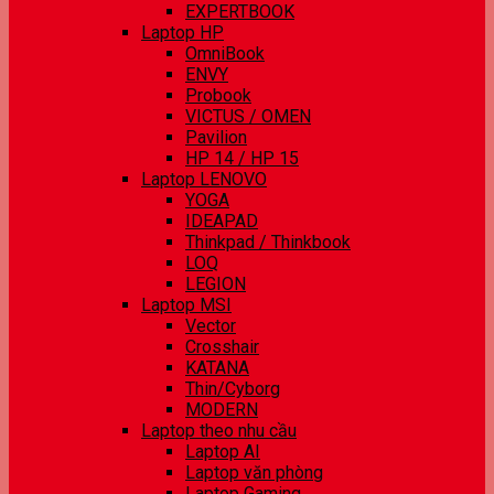
EXPERTBOOK
Laptop HP
OmniBook
ENVY
Probook
VICTUS / OMEN
Pavilion
HP 14 / HP 15
Laptop LENOVO
YOGA
IDEAPAD
Thinkpad / Thinkbook
LOQ
LEGION
Laptop MSI
Vector
Crosshair
KATANA
Thin/Cyborg
MODERN
Laptop theo nhu cầu
Laptop AI
Laptop văn phòng
Laptop Gaming