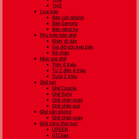
1m2
Loại bàn
Bàn văn phòng
Bàn Gaming
Bàn nâng hạ
Phụ kiện bàn ghế
Khay đi dây
Giá đỡ cốc kẹp bàn
Kê chân
Mức giá ghế
Trên 4 triệu
Từ 2 đến 4 triệu
Dưới 2 triệu
Ghế net
Ghế Couple
Ghế Sofa
Ghế chân xoay
Ghế chân quỳ
Ghế văn phòng
Ghế chân xoay
Ghế công thái học
UPGEN
GTChair