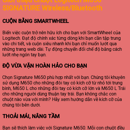
Giới thiệu Chuột Logitech M650
SIGNATURE Wireless/Bluetooth
CUỘN BẰNG SMARTWHEEL
Biến việc cuộn trở nên hữu ích cho bạn với SmartWheel của
Logitech. Đạt độ chính xác từng dòng khi bạn cần tập trung
vào chi tiết, và cuộn siêu nhanh khi bạn chỉ muốn lướt qua
những trang web dài. Tự động chuyển đổi chế độ bằng cách
lướt nhẹ ngón tay bạn.
ĐỘ VỪA VẶN HOÀN HẢO CHO BẠN
Chọn Signature M650 phù hợp nhất với bạn. Chúng tôi khuyên
sử dụng M650 cho những đôi tay có kích cỡ từ nhỏ tới trung
bình, M650 L cho những đôi tay có kích cỡ lớn và M650 L Trái
cho những người dùng thuận tay trái. Bạn không chắc con
chuột nào vừa với mình? Hãy xem hướng dẫn về kích cỡ của
chúng tôi bên dưới.
THOẢI MÁI, NÂNG TẦM
Bạn sẽ thích làm việc với Signature M650. Mỗi con chuột đều