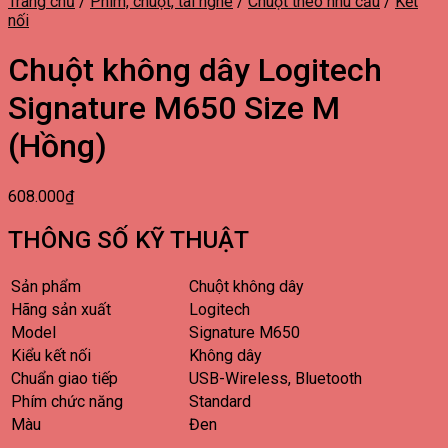
Trang chủ
/
Phím, chuột, tai nghe
/
Chuột theo nhu cầu
/
Kết
nối
Chuột không dây Logitech
Signature M650 Size M
(Hồng)
608.000
₫
THÔNG SỐ KỸ THUẬT
Sản phẩm
Chuột không dây
Hãng sản xuất
Logitech
Model
Signature M650
Kiểu kết nối
Không dây
Chuẩn giao tiếp
USB-Wireless, Bluetooth
Phím chức năng
Standard
Màu
Đen