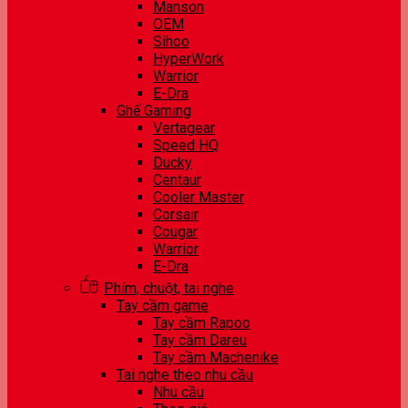
Manson
OEM
Sihoo
HyperWork
Warrior
E-Dra
Ghế Gaming
Vertagear
Speed HQ
Ducky
Centaur
Cooler Master
Corsair
Cougar
Warrior
E-Dra
Phím, chuột, tai nghe
Tay cầm game
Tay cầm Rapoo
Tay cầm Dareu
Tay cầm Machenike
Tai nghe theo nhu cầu
Nhu cầu