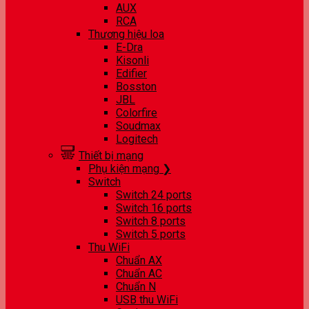
AUX
RCA
Thương hiệu loa
E-Dra
Kisonli
Edifier
Bosston
JBL
Colorfire
Soudmax
Logitech
Thiết bị mạng
Phụ kiện mạng ❯
Switch
Switch 24 ports
Switch 16 ports
Switch 8 ports
Switch 5 ports
Thu WiFi
Chuẩn AX
Chuẩn AC
Chuẩn N
USB thu WiFi