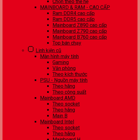
Chọn theo thế hệ
MAINBOARD & RAM - CAO CẤP
Ram DDR4 cao cấp
Ram DDR5 cao cấp
Mainboard Z890 cao cấp
Mainboard Z790 cao cấp
Mainboard B760 cao cấp
Top bán chạy
Linh kiện cũ
Màn hình máy tính
Gaming
Văn phòng
Theo kích thước
PSU - Nguồn máy tính
Theo hãng
Theo công suất
Mainboard AMD
Theo socket
Theo hãng
Main B
Mainboard Intel
Theo socket
Theo hãng
Mainboard H