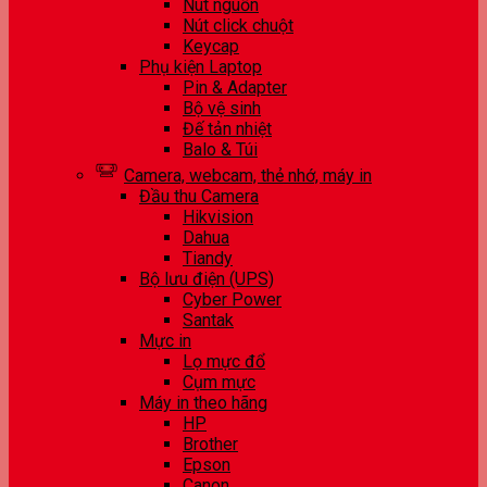
Nút nguồn
Nút click chuột
Keycap
Phụ kiện Laptop
Pin & Adapter
Bộ vệ sinh
Đế tản nhiệt
Balo & Túi
Camera, webcam, thẻ nhớ, máy in
Đầu thu Camera
Hikvision
Dahua
Tiandy
Bộ lưu điện (UPS)
Cyber Power
Santak
Mực in
Lọ mực đổ
Cụm mực
Máy in theo hãng
HP
Brother
Epson
Canon