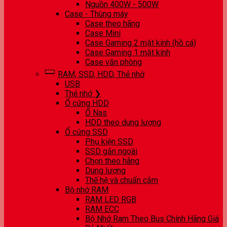
Nguồn 400W - 500W
Case - Thùng máy
Case theo hãng
Case Mini
Case Gaming 2 mặt kính (hồ cá)
Case Gaming 1 mặt kính
Case văn phòng
RAM, SSD, HDD, Thẻ nhớ
USB
Thẻ nhớ ❯
Ổ cứng HDD
Ổ Nas
HDD theo dung lượng
Ổ cứng SSD
Phụ kiện SSD
SSD gắn ngoài
Chọn theo hãng
Dung lượng
Thế hệ và chuẩn cắm
Bộ nhớ RAM
RAM LED RGB
RAM ECC
Bộ Nhớ Ram Theo Bus Chính Hãng Giá