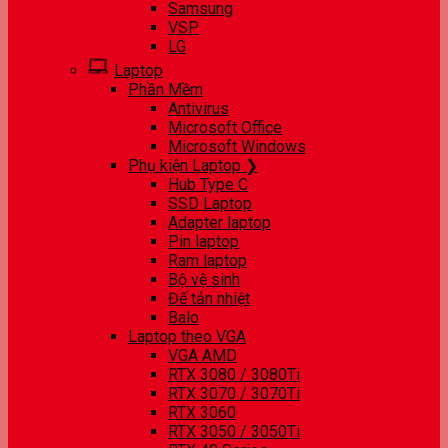
Samsung
VSP
LG
Laptop
Phần Mềm
Antivirus
Microsoft Office
Microsoft Windows
Phụ kiện Laptop ❯
Hub Type C
SSD Laptop
Adapter laptop
Pin laptop
Ram laptop
Bộ vệ sinh
Đế tản nhiệt
Balo
Laptop theo VGA
VGA AMD
RTX 3080 / 3080Ti
RTX 3070 / 3070Ti
RTX 3060
RTX 3050 / 3050Ti