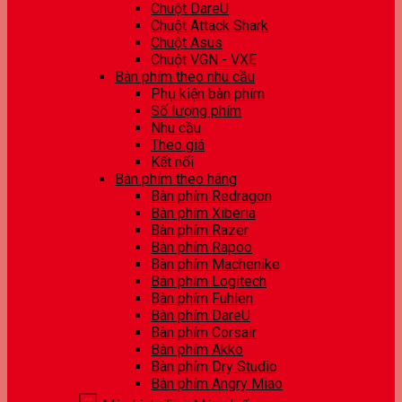
Chuột DareU
Chuột Attack Shark
Chuột Asus
Chuột VGN - VXE
Bàn phím theo nhu cầu
Phụ kiện bàn phím
Số lượng phím
Nhu cầu
Theo giá
Kết nối
Bàn phím theo hãng
Bàn phím Redragon
Bàn phím Xiberia
Bàn phím Razer
Bàn phím Rapoo
Bàn phím Machenike
Bàn phím Logitech
Bàn phím Fuhlen
Bàn phím DareU
Bàn phím Corsair
Bàn phím Akko
Bàn phím Dry Studio
Bàn phím Angry Miao