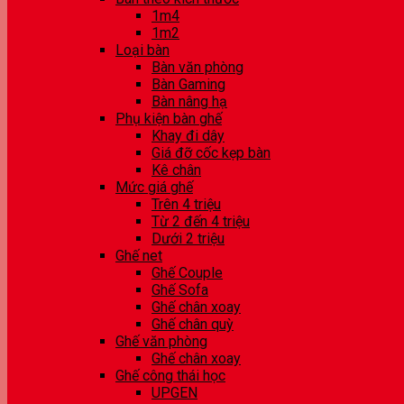
1m4
1m2
Loại bàn
Bàn văn phòng
Bàn Gaming
Bàn nâng hạ
Phụ kiện bàn ghế
Khay đi dây
Giá đỡ cốc kẹp bàn
Kê chân
Mức giá ghế
Trên 4 triệu
Từ 2 đến 4 triệu
Dưới 2 triệu
Ghế net
Ghế Couple
Ghế Sofa
Ghế chân xoay
Ghế chân quỳ
Ghế văn phòng
Ghế chân xoay
Ghế công thái học
UPGEN