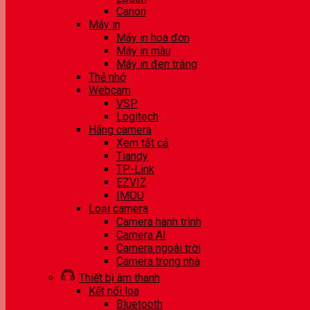
Canon
Máy in
Máy in hoá đơn
Máy in màu
Máy in đen trắng
Thẻ nhớ
Webcam
VSP
Logitech
Hãng camera
Xem tất cả
Tiandy
TP-Link
EZVIZ
IMOU
Loại camera
Camera hành trình
Camera AI
Camera ngoài trời
Camera trong nhà
Thiết bị âm thanh
Kết nối loa
Bluetooth