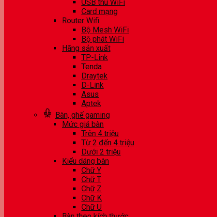
USB thu WiFi
Card mạng
Router Wifi
Bộ Mesh WiFi
Bộ phát WiFi
Hãng sản xuất
TP-Link
Tenda
Draytek
D-Link
Asus
Aptek
Bàn, ghế gaming
Mức giá bàn
Trên 4 triệu
Từ 2 đến 4 triệu
Dưới 2 triệu
Kiểu dáng bàn
Chữ Y
Chữ T
Chữ Z
Chữ K
Chữ U
Bàn theo kích thước