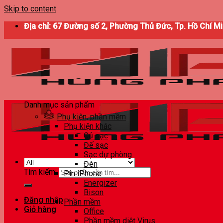
Skip to content
Địa chỉ: 67 Đường số 2, Phường Thủ Đức, Tp. Hồ Chí M
Danh mục sản phẩm
Phụ kiện, phần mềm
Phụ kiện khác
Củ sạc
Đế sạc
Sạc dự phòng
Đèn
Tìm kiếm:
Pin iPhone
Energizer
Bison
Đăng nhập
Phần mềm
Giỏ hàng
Office
Phần mềm diệt Virus