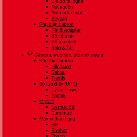
Giá đỡ tai nghe
Nút nguồn
Nút click chuột
Keycap
Phụ kiện Laptop
Pin & Adapter
Bộ vệ sinh
Đế tản nhiệt
Balo & Túi
Camera, webcam, thẻ nhớ, máy in
Đầu thu Camera
Hikvision
Dahua
Tiandy
Bộ lưu điện (UPS)
Cyber Power
Santak
Mực in
Lọ mực đổ
Cụm mực
Máy in theo hãng
HP
Brother
Epson