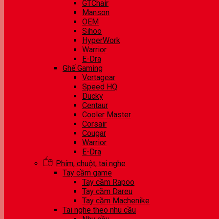
GTChair
Manson
OEM
Sihoo
HyperWork
Warrior
E-Dra
Ghế Gaming
Vertagear
Speed HQ
Ducky
Centaur
Cooler Master
Corsair
Cougar
Warrior
E-Dra
Phím, chuột, tai nghe
Tay cầm game
Tay cầm Rapoo
Tay cầm Dareu
Tay cầm Machenike
Tai nghe theo nhu cầu