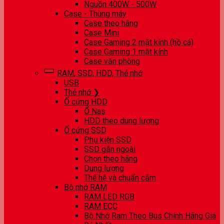
Nguồn 400W - 500W
Case - Thùng máy
Case theo hãng
Case Mini
Case Gaming 2 mặt kính (hồ cá)
Case Gaming 1 mặt kính
Case văn phòng
RAM, SSD, HDD, Thẻ nhớ
USB
Thẻ nhớ ❯
Ổ cứng HDD
Ổ Nas
HDD theo dung lượng
Ổ cứng SSD
Phụ kiện SSD
SSD gắn ngoài
Chọn theo hãng
Dung lượng
Thế hệ và chuẩn cắm
Bộ nhớ RAM
RAM LED RGB
RAM ECC
Bộ Nhớ Ram Theo Bus Chính Hãng Giá