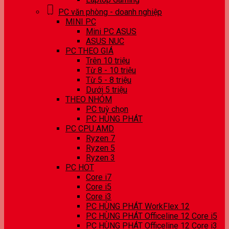
PC văn phòng - doanh nghiệp
MINI PC
Mini PC ASUS
ASUS NUC
PC THEO GIÁ
Trên 10 triệu
Từ 8 - 10 triệu
Từ 5 - 8 triệu
Dưới 5 triệu
THEO NHÓM
PC tuỳ chọn
PC HÙNG PHÁT
PC CPU AMD
Ryzen 7
Ryzen 5
Ryzen 3
PC HOT
Core i7
Core i5
Core i3
PC HÙNG PHÁT WorkFlex 12
PC HÙNG PHÁT Officeline 12 Core i5
PC HÙNG PHÁT Officeline 12 Core i3