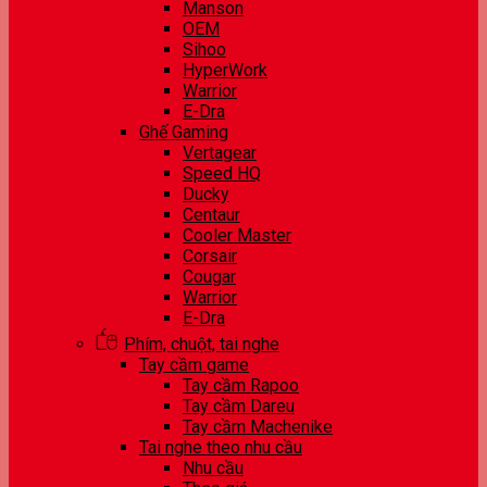
Manson
OEM
Sihoo
HyperWork
Warrior
E-Dra
Ghế Gaming
Vertagear
Speed HQ
Ducky
Centaur
Cooler Master
Corsair
Cougar
Warrior
E-Dra
Phím, chuột, tai nghe
Tay cầm game
Tay cầm Rapoo
Tay cầm Dareu
Tay cầm Machenike
Tai nghe theo nhu cầu
Nhu cầu