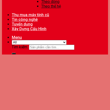
Theo dòng
Theo thế hệ
Thu mua máy tính cũ
Tin công nghệ
Tuyển dụng
Xây Dựng Cấu Hình
Menu
Tìm kiếm: