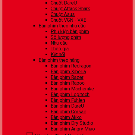
Chuột DareU
Chuột Attack Shark
Chuột Asus
Chuột VGN - VXE
Bàn phím theo nhu cầu
Phụ kiện bàn phím
Số lượng phím
Nhu cầu
Theo giá
Kết nối
Bàn phím theo hãng
Bàn phím Redragon
Bàn phím Xiberia
Bàn phím Razer
Bàn phím Rapoo
Bàn phím Machenike
Bàn phím Logitech
Bàn phím Fuhlen
Bàn phím DareU
Bàn phím Corsair
Bàn phím Akko
Bàn phím Dry Studio
Bàn phím Angry Miao