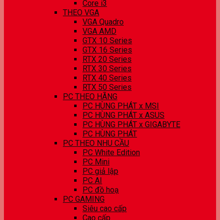
Core i3
THEO VGA
VGA Quadro
VGA AMD
GTX 10 Series
GTX 16 Series
RTX 20 Series
RTX 30 Series
RTX 40 Series
RTX 50 Series
PC THEO HÃNG
PC HÙNG PHÁT x MSI
PC HÙNG PHÁT x ASUS
PC HÙNG PHÁT x GIGABYTE
PC HÙNG PHÁT
PC THEO NHU CẦU
PC White Edition
PC Mini
PC giả lập
PC AI
PC đồ hoạ
PC GAMING
Siêu cao cấp
Cao cấp