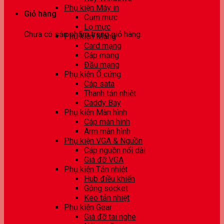
Phụ kiện Máy in
Giỏ hàng
Cụm mực
Lọ mực
Chưa có sản phẩm trong giỏ hàng.
Phụ kiện Mạng
Card mạng
Cáp mạng
Đầu mạng
Phụ kiện Ổ cứng
Cáp sata
Thanh tản nhiệt
Caddy Bay
Phụ kiện Màn hình
Cáp màn hình
Arm màn hình
Phụ kiện VGA & Nguồn
Cáp nguồn nối dài
Giá đỡ VGA
Phụ kiện Tản nhiệt
Hub điều khiển
Gông socket
Keo tản nhiệt
Phụ kiện Gear
Giá đỡ tai nghe