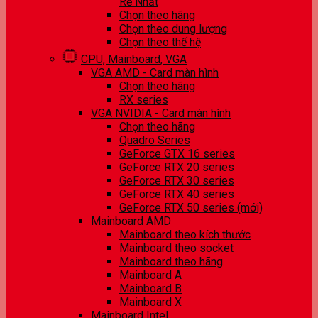
Rẻ Nhất
Chọn theo hãng
Chọn theo dung lượng
Chọn theo thế hệ
CPU, Mainboard, VGA
VGA AMD - Card màn hình
Chọn theo hãng
RX series
VGA NVIDIA - Card màn hình
Chọn theo hãng
Quadro Series
GeForce GTX 16 series
GeForce RTX 20 series
GeForce RTX 30 series
GeForce RTX 40 series
GeForce RTX 50 series (mới)
Mainboard AMD
Mainboard theo kích thước
Mainboard theo socket
Mainboard theo hãng
Mainboard A
Mainboard B
Mainboard X
Mainboard Intel