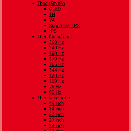
Theo tấm nền
OLED
TN
VA
Superclear IPS
IPS
Theo tần số quét
360 Hz
240 Hz
180 Hz
170 Hz
165 Hz
144 Hz
120 Hz
100 Hz
75 Hz
60 Hz
Theo kích thước
49 inch
34 inch
32 inch
27 inch
24 inch