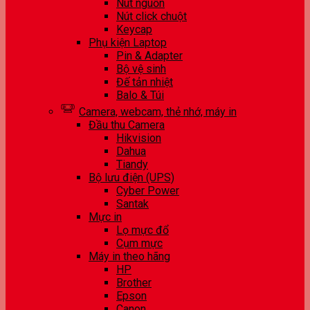
Nút nguồn
Nút click chuột
Keycap
Phụ kiện Laptop
Pin & Adapter
Bộ vệ sinh
Đế tản nhiệt
Balo & Túi
Camera, webcam, thẻ nhớ, máy in
Đầu thu Camera
Hikvision
Dahua
Tiandy
Bộ lưu điện (UPS)
Cyber Power
Santak
Mực in
Lọ mực đổ
Cụm mực
Máy in theo hãng
HP
Brother
Epson
Canon