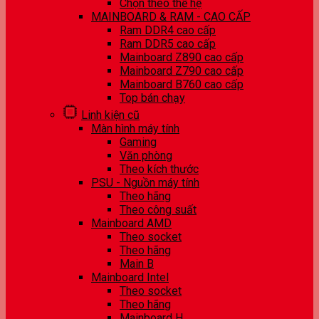
Chọn theo thế hệ
MAINBOARD & RAM - CAO CẤP
Ram DDR4 cao cấp
Ram DDR5 cao cấp
Mainboard Z890 cao cấp
Mainboard Z790 cao cấp
Mainboard B760 cao cấp
Top bán chạy
Linh kiện cũ
Màn hình máy tính
Gaming
Văn phòng
Theo kích thước
PSU - Nguồn máy tính
Theo hãng
Theo công suất
Mainboard AMD
Theo socket
Theo hãng
Main B
Mainboard Intel
Theo socket
Theo hãng
Mainboard H