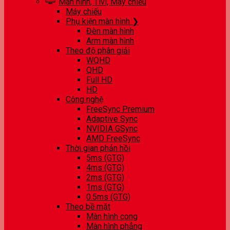
Màn hình, Tivi, Máy chiếu
Máy chiếu
Phụ kiện màn hình ❯
Đèn màn hình
Arm màn hình
Theo độ phân giải
WQHD
QHD
Full HD
HD
Công nghệ
FreeSync Premium
Adaptive Sync
NVIDIA GSync
AMD FreeSync
Thời gian phản hồi
5ms (GTG)
4ms (GTG)
2ms (GTG)
1ms (GTG)
0.5ms (GTG)
Theo bề mặt
Màn hình cong
Màn hình phẳng