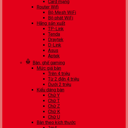
Card mạng
Router Wifi
Bộ Mesh WiFi
Bộ phát WiFi
Hãng sản xuất
TP-Link
Tenda
Draytek
D-Link
Asus
Aptek
Bàn, ghế gaming
Mức giá bàn
Trên 4 triệu
Từ 2 đến 4 triệu
Dưới 2 triệu
Kiểu dáng bàn
Chữ Y
Chữ T
Chữ Z
Chữ K
Chữ U
Bàn theo kích thước
1m4