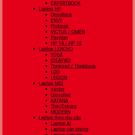
EXPERTBOOK
Laptop HP
OmniBook
ENVY
Probook
VICTUS / OMEN
Pavilion
HP 14 / HP 15
Laptop LENOVO
YOGA
IDEAPAD
Thinkpad / Thinkbook
LOQ
LEGION
Laptop MSI
Vector
Crosshair
KATANA
Thin/Cyborg
MODERN
Laptop theo nhu cầu
Laptop AI
Laptop văn phòng
Laptop Gaming