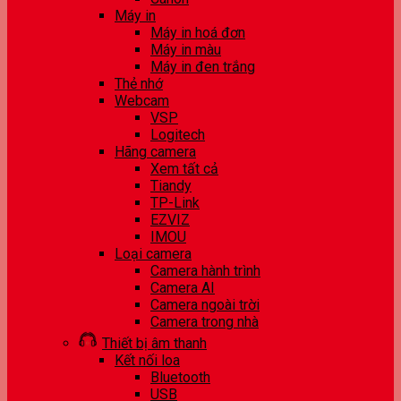
Máy in
Máy in hoá đơn
Máy in màu
Máy in đen trắng
Thẻ nhớ
Webcam
VSP
Logitech
Hãng camera
Xem tất cả
Tiandy
TP-Link
EZVIZ
IMOU
Loại camera
Camera hành trình
Camera AI
Camera ngoài trời
Camera trong nhà
Thiết bị âm thanh
Kết nối loa
Bluetooth
USB