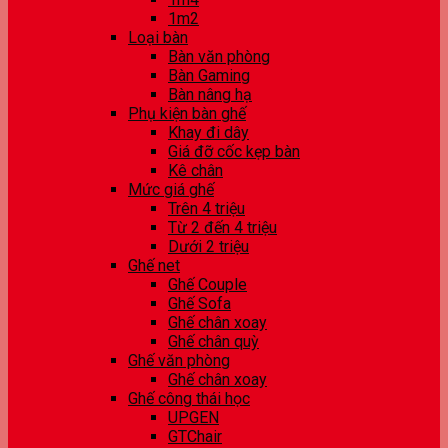
1m2
Loại bàn
Bàn văn phòng
Bàn Gaming
Bàn nâng hạ
Phụ kiện bàn ghế
Khay đi dây
Giá đỡ cốc kẹp bàn
Kê chân
Mức giá ghế
Trên 4 triệu
Từ 2 đến 4 triệu
Dưới 2 triệu
Ghế net
Ghế Couple
Ghế Sofa
Ghế chân xoay
Ghế chân quỳ
Ghế văn phòng
Ghế chân xoay
Ghế công thái học
UPGEN
GTChair