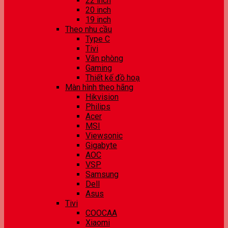
22 inch
20 inch
19 inch
Theo nhu cầu
Type C
Tivi
Văn phòng
Gaming
Thiết kế đồ hoạ
Màn hình theo hãng
Hikvision
Philips
Acer
MSI
Viewsonic
Gigabyte
AOC
VSP
Samsung
Dell
Asus
Tivi
COOCAA
Xiaomi