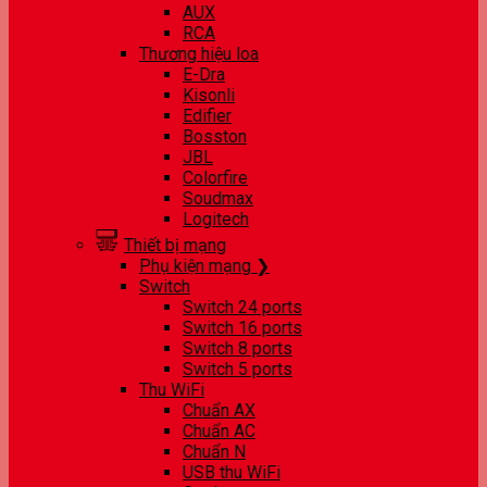
AUX
RCA
Thương hiệu loa
E-Dra
Kisonli
Edifier
Bosston
JBL
Colorfire
Soudmax
Logitech
Thiết bị mạng
Phụ kiện mạng ❯
Switch
Switch 24 ports
Switch 16 ports
Switch 8 ports
Switch 5 ports
Thu WiFi
Chuẩn AX
Chuẩn AC
Chuẩn N
USB thu WiFi