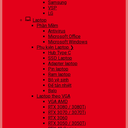
Samsung
VSP
LG
Laptop
Phần Mềm
Antivirus
Microsoft Office
Microsoft Windows
Phụ kiện Laptop ❯
Hub Type C
SSD Laptop
Adapter laptop
Pin laptop
Ram laptop
Bộ vệ sinh
Đế tản nhiệt
Balo
Laptop theo VGA
VGA AMD
RTX 3080 / 3080Ti
RTX 3070 / 3070Ti
RTX 3060
RTX 3050 / 3050Ti