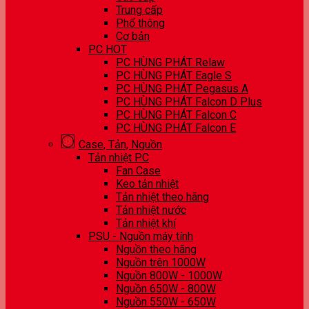
Trung cấp
Phổ thông
Cơ bản
PC HOT
PC HÙNG PHÁT Relaw
PC HÙNG PHÁT Eagle S
PC HÙNG PHÁT Pegasus A
PC HÙNG PHÁT Falcon D Plus
PC HÙNG PHÁT Falcon C
PC HÙNG PHÁT Falcon E
Case, Tản, Nguồn
Tản nhiệt PC
Fan Case
Keo tản nhiệt
Tản nhiệt theo hãng
Tản nhiệt nước
Tản nhiệt khí
PSU - Nguồn máy tính
Nguồn theo hãng
Nguồn trên 1000W
Nguồn 800W - 1000W
Nguồn 650W - 800W
Nguồn 550W - 650W