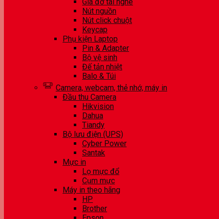
Giá đỡ tai nghe
Nút nguồn
Nút click chuột
Keycap
Phụ kiện Laptop
Pin & Adapter
Bộ vệ sinh
Đế tản nhiệt
Balo & Túi
Camera, webcam, thẻ nhớ, máy in
Đầu thu Camera
Hikvision
Dahua
Tiandy
Bộ lưu điện (UPS)
Cyber Power
Santak
Mực in
Lọ mực đổ
Cụm mực
Máy in theo hãng
HP
Brother
Epson