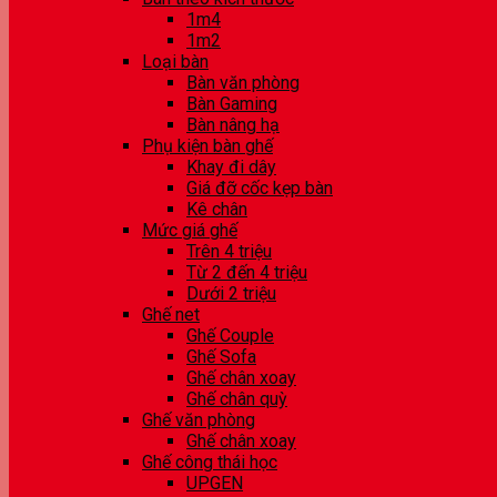
1m4
1m2
Loại bàn
Bàn văn phòng
Bàn Gaming
Bàn nâng hạ
Phụ kiện bàn ghế
Khay đi dây
Giá đỡ cốc kẹp bàn
Kê chân
Mức giá ghế
Trên 4 triệu
Từ 2 đến 4 triệu
Dưới 2 triệu
Ghế net
Ghế Couple
Ghế Sofa
Ghế chân xoay
Ghế chân quỳ
Ghế văn phòng
Ghế chân xoay
Ghế công thái học
UPGEN