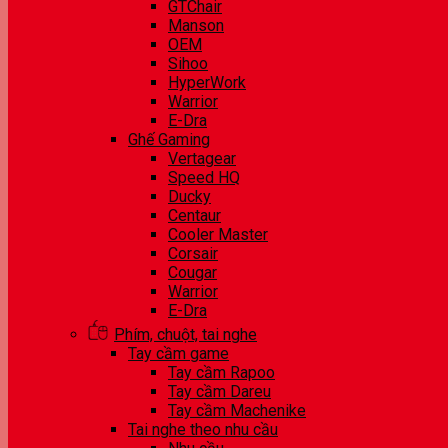
GTChair
Manson
OEM
Sihoo
HyperWork
Warrior
E-Dra
Ghế Gaming
Vertagear
Speed HQ
Ducky
Centaur
Cooler Master
Corsair
Cougar
Warrior
E-Dra
Phím, chuột, tai nghe
Tay cầm game
Tay cầm Rapoo
Tay cầm Dareu
Tay cầm Machenike
Tai nghe theo nhu cầu