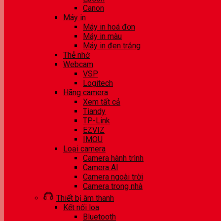
Canon
Máy in
Máy in hoá đơn
Máy in màu
Máy in đen trắng
Thẻ nhớ
Webcam
VSP
Logitech
Hãng camera
Xem tất cả
Tiandy
TP-Link
EZVIZ
IMOU
Loại camera
Camera hành trình
Camera AI
Camera ngoài trời
Camera trong nhà
Thiết bị âm thanh
Kết nối loa
Bluetooth