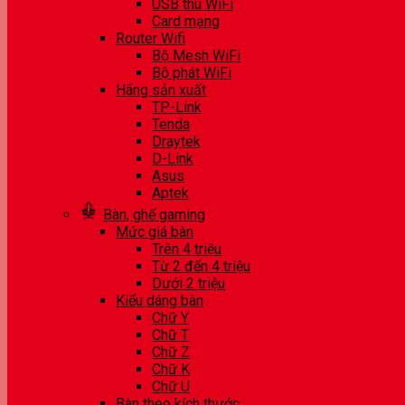
USB thu WiFi
Card mạng
Router Wifi
Bộ Mesh WiFi
Bộ phát WiFi
Hãng sản xuất
TP-Link
Tenda
Draytek
D-Link
Asus
Aptek
Bàn, ghế gaming
Mức giá bàn
Trên 4 triệu
Từ 2 đến 4 triệu
Dưới 2 triệu
Kiểu dáng bàn
Chữ Y
Chữ T
Chữ Z
Chữ K
Chữ U
Bàn theo kích thước