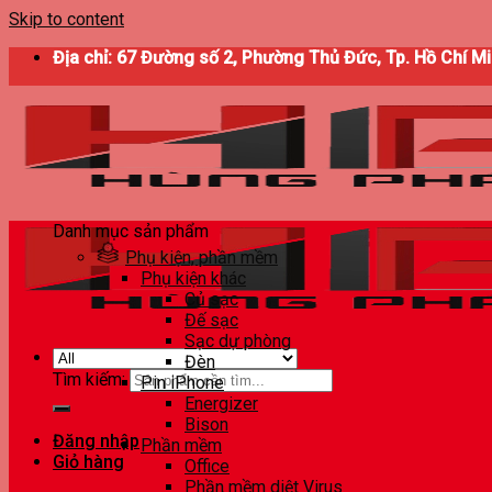
Skip to content
Địa chỉ: 67 Đường số 2, Phường Thủ Đức, Tp. Hồ Chí M
Danh mục sản phẩm
Phụ kiện, phần mềm
Phụ kiện khác
Củ sạc
Đế sạc
Sạc dự phòng
Đèn
Tìm kiếm:
Pin iPhone
Energizer
Bison
Đăng nhập
Phần mềm
Giỏ hàng
Office
Phần mềm diệt Virus