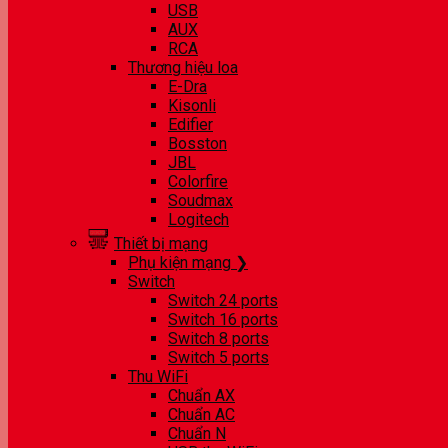
USB
AUX
RCA
Thương hiệu loa
E-Dra
Kisonli
Edifier
Bosston
JBL
Colorfire
Soudmax
Logitech
Thiết bị mạng
Phụ kiện mạng ❯
Switch
Switch 24 ports
Switch 16 ports
Switch 8 ports
Switch 5 ports
Thu WiFi
Chuẩn AX
Chuẩn AC
Chuẩn N