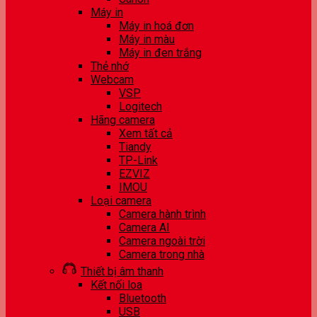
Máy in
Máy in hoá đơn
Máy in màu
Máy in đen trắng
Thẻ nhớ
Webcam
VSP
Logitech
Hãng camera
Xem tất cả
Tiandy
TP-Link
EZVIZ
IMOU
Loại camera
Camera hành trình
Camera AI
Camera ngoài trời
Camera trong nhà
Thiết bị âm thanh
Kết nối loa
Bluetooth
USB