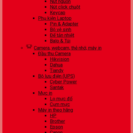
Nút nguồn
Nút click chuột
Keycap
Phụ kiện Laptop
Pin & Adapter
Bộ vệ sinh
Đế tản nhiệt
Balo & Túi
Camera, webcam, thẻ nhớ, máy in
Đầu thu Camera
Hikvision
Dahua
Tiandy
Bộ lưu điện (UPS)
Cyber Power
Santak
Mực in
Lọ mực đổ
Cụm mực
Máy in theo hãng
HP
Brother
Epson
Canon