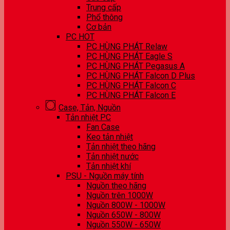
Trung cấp
Phổ thông
Cơ bản
PC HOT
PC HÙNG PHÁT Relaw
PC HÙNG PHÁT Eagle S
PC HÙNG PHÁT Pegasus A
PC HÙNG PHÁT Falcon D Plus
PC HÙNG PHÁT Falcon C
PC HÙNG PHÁT Falcon E
Case, Tản, Nguồn
Tản nhiệt PC
Fan Case
Keo tản nhiệt
Tản nhiệt theo hãng
Tản nhiệt nước
Tản nhiệt khí
PSU - Nguồn máy tính
Nguồn theo hãng
Nguồn trên 1000W
Nguồn 800W - 1000W
Nguồn 650W - 800W
Nguồn 550W - 650W