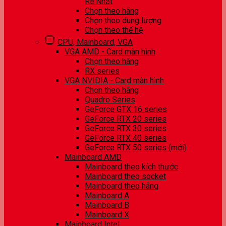
Rẻ Nhất
Chọn theo hãng
Chọn theo dung lượng
Chọn theo thế hệ
CPU, Mainboard, VGA
VGA AMD - Card màn hình
Chọn theo hãng
RX series
VGA NVIDIA - Card màn hình
Chọn theo hãng
Quadro Series
GeForce GTX 16 series
GeForce RTX 20 series
GeForce RTX 30 series
GeForce RTX 40 series
GeForce RTX 50 series (mới)
Mainboard AMD
Mainboard theo kích thước
Mainboard theo socket
Mainboard theo hãng
Mainboard A
Mainboard B
Mainboard X
Mainboard Intel