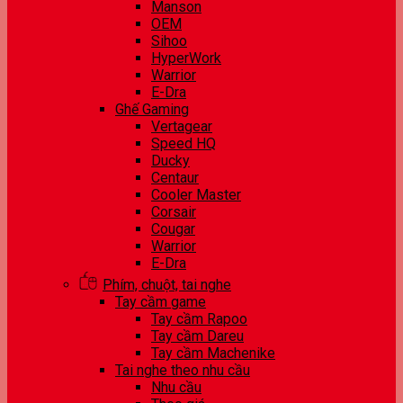
Manson
OEM
Sihoo
HyperWork
Warrior
E-Dra
Ghế Gaming
Vertagear
Speed HQ
Ducky
Centaur
Cooler Master
Corsair
Cougar
Warrior
E-Dra
Phím, chuột, tai nghe
Tay cầm game
Tay cầm Rapoo
Tay cầm Dareu
Tay cầm Machenike
Tai nghe theo nhu cầu
Nhu cầu