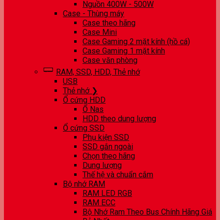
Nguồn 400W - 500W
Case - Thùng máy
Case theo hãng
Case Mini
Case Gaming 2 mặt kính (hồ cá)
Case Gaming 1 mặt kính
Case văn phòng
RAM, SSD, HDD, Thẻ nhớ
USB
Thẻ nhớ ❯
Ổ cứng HDD
Ổ Nas
HDD theo dung lượng
Ổ cứng SSD
Phụ kiện SSD
SSD gắn ngoài
Chọn theo hãng
Dung lượng
Thế hệ và chuẩn cắm
Bộ nhớ RAM
RAM LED RGB
RAM ECC
Bộ Nhớ Ram Theo Bus Chính Hãng Giá