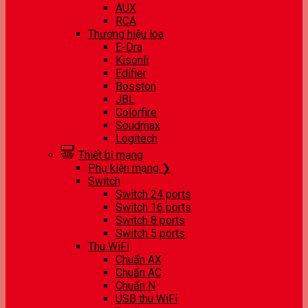
AUX
RCA
Thương hiệu loa
E-Dra
Kisonli
Edifier
Bosston
JBL
Colorfire
Soudmax
Logitech
Thiết bị mạng
Phụ kiện mạng ❯
Switch
Switch 24 ports
Switch 16 ports
Switch 8 ports
Switch 5 ports
Thu WiFi
Chuẩn AX
Chuẩn AC
Chuẩn N
USB thu WiFi