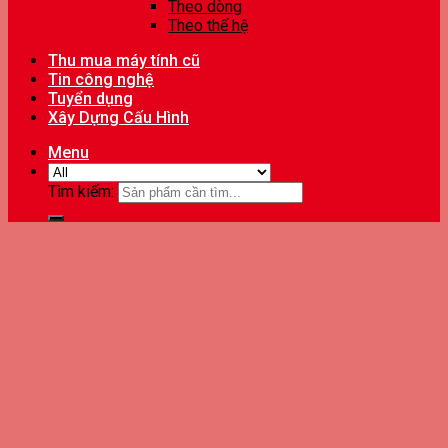
Theo dòng
Theo thế hệ
Thu mua máy tính cũ
Tin công nghệ
Tuyển dụng
Xây Dựng Cấu Hình
Menu
Tìm kiếm: