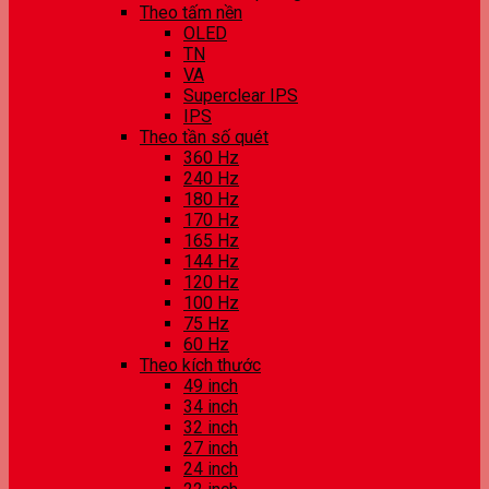
Theo tấm nền
OLED
TN
VA
Superclear IPS
IPS
Theo tần số quét
360 Hz
240 Hz
180 Hz
170 Hz
165 Hz
144 Hz
120 Hz
100 Hz
75 Hz
60 Hz
Theo kích thước
49 inch
34 inch
32 inch
27 inch
24 inch