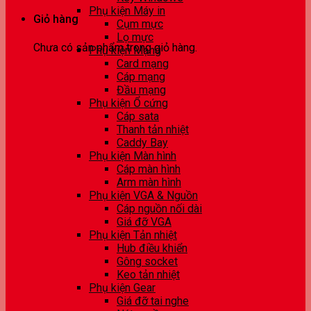
Phụ kiện Máy in
Giỏ hàng
Cụm mực
Lọ mực
Chưa có sản phẩm trong giỏ hàng.
Phụ kiện Mạng
Card mạng
Cáp mạng
Đầu mạng
Phụ kiện Ổ cứng
Cáp sata
Thanh tản nhiệt
Caddy Bay
Phụ kiện Màn hình
Cáp màn hình
Arm màn hình
Phụ kiện VGA & Nguồn
Cáp nguồn nối dài
Giá đỡ VGA
Phụ kiện Tản nhiệt
Hub điều khiển
Gông socket
Keo tản nhiệt
Phụ kiện Gear
Giá đỡ tai nghe