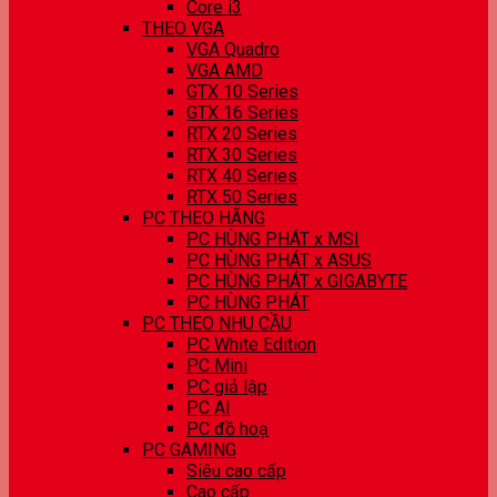
Core i3
THEO VGA
VGA Quadro
VGA AMD
GTX 10 Series
GTX 16 Series
RTX 20 Series
RTX 30 Series
RTX 40 Series
RTX 50 Series
PC THEO HÃNG
PC HÙNG PHÁT x MSI
PC HÙNG PHÁT x ASUS
PC HÙNG PHÁT x GIGABYTE
PC HÙNG PHÁT
PC THEO NHU CẦU
PC White Edition
PC Mini
PC giả lập
PC AI
PC đồ hoạ
PC GAMING
Siêu cao cấp
Cao cấp