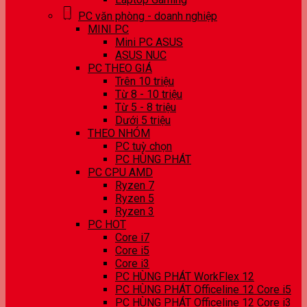
PC văn phòng - doanh nghiệp
MINI PC
Mini PC ASUS
ASUS NUC
PC THEO GIÁ
Trên 10 triệu
Từ 8 - 10 triệu
Từ 5 - 8 triệu
Dưới 5 triệu
THEO NHÓM
PC tuỳ chọn
PC HÙNG PHÁT
PC CPU AMD
Ryzen 7
Ryzen 5
Ryzen 3
PC HOT
Core i7
Core i5
Core i3
PC HÙNG PHÁT WorkFlex 12
PC HÙNG PHÁT Officeline 12 Core i5
PC HÙNG PHÁT Officeline 12 Core i3