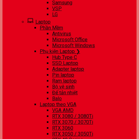
Samsung
VSP
LG
Laptop
Phần Mềm
Antivirus
Microsoft Office
Microsoft Windows
Phụ kiện Laptop ❯
Hub Type C
SSD Laptop
Adapter laptop
Pin laptop
Ram laptop
Bộ vệ sinh
Đế tản nhiệt
Balo
Laptop theo VGA
VGA AMD
RTX 3080 / 3080Ti
RTX 3070 / 3070Ti
RTX 3060
RTX 3050 / 3050Ti