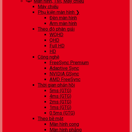
Màn hình, Tivi, Máy chiếu
Máy chiếu
Phụ kiện màn hình ❯
Đèn màn hình
Arm màn hình
Theo độ phân giải
WQHD
QHD
Full HD
HD
Công nghệ
FreeSync Premium
Adaptive Sync
NVIDIA GSync
AMD FreeSync
Thời gian phản hồi
5ms (GTG)
4ms (GTG)
2ms (GTG)
1ms (GTG)
0.5ms (GTG)
Theo bề mặt
Màn hình cong
Màn hình phẳng