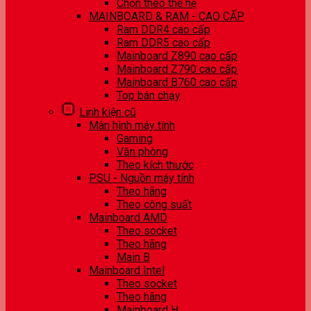
Chọn theo thế hệ
MAINBOARD & RAM - CAO CẤP
Ram DDR4 cao cấp
Ram DDR5 cao cấp
Mainboard Z890 cao cấp
Mainboard Z790 cao cấp
Mainboard B760 cao cấp
Top bán chạy
Linh kiện cũ
Màn hình máy tính
Gaming
Văn phòng
Theo kích thước
PSU - Nguồn máy tính
Theo hãng
Theo công suất
Mainboard AMD
Theo socket
Theo hãng
Main B
Mainboard Intel
Theo socket
Theo hãng
Mainboard H