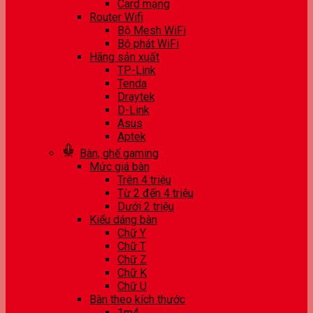
Card mạng
Router Wifi
Bộ Mesh WiFi
Bộ phát WiFi
Hãng sản xuất
TP-Link
Tenda
Draytek
D-Link
Asus
Aptek
Bàn, ghế gaming
Mức giá bàn
Trên 4 triệu
Từ 2 đến 4 triệu
Dưới 2 triệu
Kiểu dáng bàn
Chữ Y
Chữ T
Chữ Z
Chữ K
Chữ U
Bàn theo kích thước
1m4