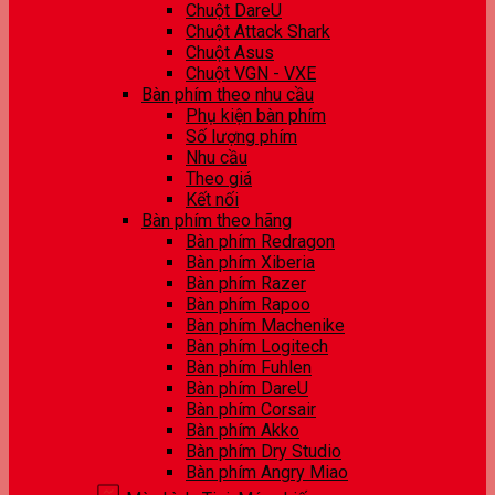
Chuột DareU
Chuột Attack Shark
Chuột Asus
Chuột VGN - VXE
Bàn phím theo nhu cầu
Phụ kiện bàn phím
Số lượng phím
Nhu cầu
Theo giá
Kết nối
Bàn phím theo hãng
Bàn phím Redragon
Bàn phím Xiberia
Bàn phím Razer
Bàn phím Rapoo
Bàn phím Machenike
Bàn phím Logitech
Bàn phím Fuhlen
Bàn phím DareU
Bàn phím Corsair
Bàn phím Akko
Bàn phím Dry Studio
Bàn phím Angry Miao