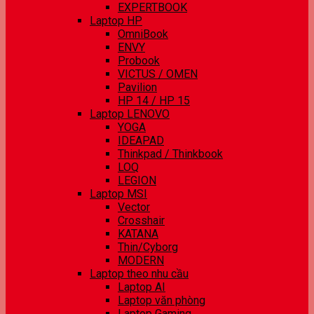
EXPERTBOOK
Laptop HP
OmniBook
ENVY
Probook
VICTUS / OMEN
Pavilion
HP 14 / HP 15
Laptop LENOVO
YOGA
IDEAPAD
Thinkpad / Thinkbook
LOQ
LEGION
Laptop MSI
Vector
Crosshair
KATANA
Thin/Cyborg
MODERN
Laptop theo nhu cầu
Laptop AI
Laptop văn phòng
Laptop Gaming