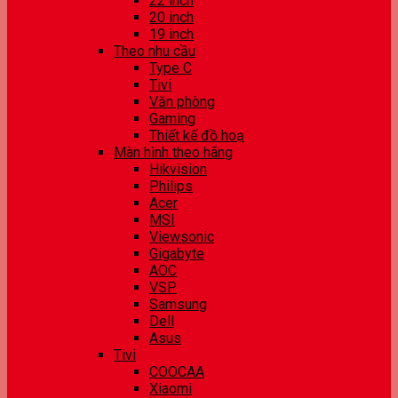
22 inch
20 inch
19 inch
Theo nhu cầu
Type C
Tivi
Văn phòng
Gaming
Thiết kế đồ hoạ
Màn hình theo hãng
Hikvision
Philips
Acer
MSI
Viewsonic
Gigabyte
AOC
VSP
Samsung
Dell
Asus
Tivi
COOCAA
Xiaomi