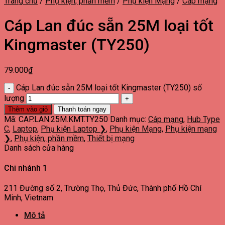
Trang chủ
/
Phụ kiện, phần mềm
/
Phụ kiện Mạng
/
Cáp mạng
Cáp Lan đúc sẵn 25M loại tốt
Kingmaster (TY250)
79.000
₫
Cáp Lan đúc sẵn 25M loại tốt Kingmaster (TY250) số
lượng
Thêm vào giỏ
Thanh toán ngay
Mã:
CAP.LAN.25M.KMT.TY250
Danh mục:
Cáp mạng
,
Hub Type
C
,
Laptop
,
Phụ kiện Laptop ❯
,
Phụ kiện Mạng
,
Phụ kiện mạng
❯
,
Phụ kiện, phần mềm
,
Thiết bị mạng
Danh sách cửa hàng
Chi nhánh 1
211 Đường số 2, Trường Thọ, Thủ Đức, Thành phố Hồ Chí
Minh, Vietnam
Mô tả