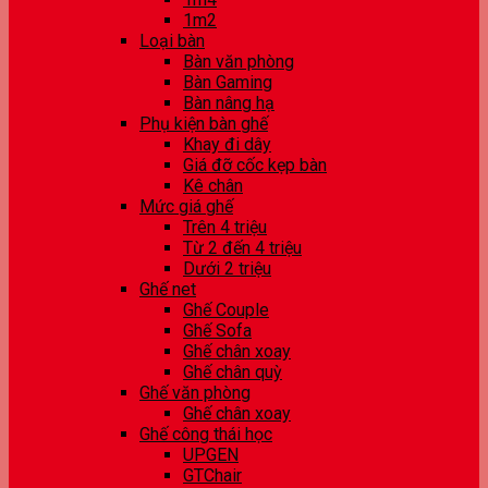
1m2
Loại bàn
Bàn văn phòng
Bàn Gaming
Bàn nâng hạ
Phụ kiện bàn ghế
Khay đi dây
Giá đỡ cốc kẹp bàn
Kê chân
Mức giá ghế
Trên 4 triệu
Từ 2 đến 4 triệu
Dưới 2 triệu
Ghế net
Ghế Couple
Ghế Sofa
Ghế chân xoay
Ghế chân quỳ
Ghế văn phòng
Ghế chân xoay
Ghế công thái học
UPGEN
GTChair