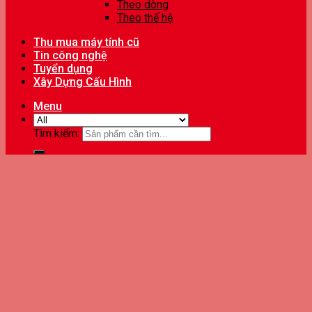
Theo dòng
Theo thế hệ
Thu mua máy tính cũ
Tin công nghệ
Tuyển dụng
Xây Dựng Cấu Hình
Menu
Tìm kiếm: