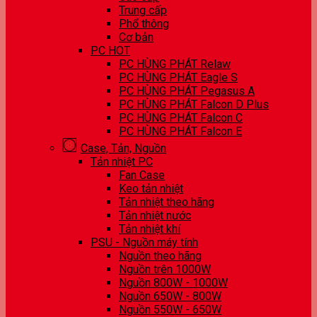
Trung cấp
Phổ thông
Cơ bản
PC HOT
PC HÙNG PHÁT Relaw
PC HÙNG PHÁT Eagle S
PC HÙNG PHÁT Pegasus A
PC HÙNG PHÁT Falcon D Plus
PC HÙNG PHÁT Falcon C
PC HÙNG PHÁT Falcon E
Case, Tản, Nguồn
Tản nhiệt PC
Fan Case
Keo tản nhiệt
Tản nhiệt theo hãng
Tản nhiệt nước
Tản nhiệt khí
PSU - Nguồn máy tính
Nguồn theo hãng
Nguồn trên 1000W
Nguồn 800W - 1000W
Nguồn 650W - 800W
Nguồn 550W - 650W