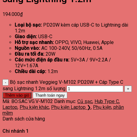
194.000
₫
Loại bộ sạc:
PD20W kèm cáp USB-C to Lightning dài
1.2m
Giao diện:
USB-C
Hỗ trợ sạc nhanh:
OPPO, VIVO, Huawei, Apple
Nguồn vào:
AC 100-240V, 50/60Hz, 0.5A
Đầu ra tối đa:
20W
Các mức điện áp đầu ra:
5V=3A / 9V=2.2A /
12V=1.67A
Chiều dài cáp:
1.2m
Bộ sạc nhanh Veggieg V-M102 PD20W + Cáp Type C
sang Lightning 1.2m số lượng
Thêm vào giỏ
Thanh toán ngay
Mã:
BO.SAC.VG.V-M102
Danh mục:
Củ sạc
,
Hub Type C
,
Laptop
,
Phụ kiện khác
,
Phụ kiện Laptop ❯
,
Phụ kiện, phần
mềm
Danh sách cửa hàng
Chi nhánh 1