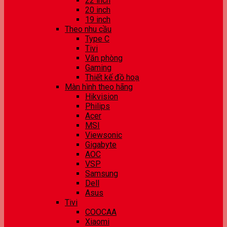
22 inch
20 inch
19 inch
Theo nhu cầu
Type C
Tivi
Văn phòng
Gaming
Thiết kế đồ hoạ
Màn hình theo hãng
Hikvision
Philips
Acer
MSI
Viewsonic
Gigabyte
AOC
VSP
Samsung
Dell
Asus
Tivi
COOCAA
Xiaomi