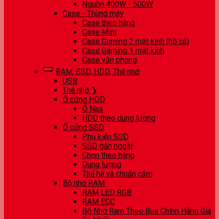
Nguồn 400W - 500W
Case - Thùng máy
Case theo hãng
Case Mini
Case Gaming 2 mặt kính (hồ cá)
Case Gaming 1 mặt kính
Case văn phòng
RAM, SSD, HDD, Thẻ nhớ
USB
Thẻ nhớ ❯
Ổ cứng HDD
Ổ Nas
HDD theo dung lượng
Ổ cứng SSD
Phụ kiện SSD
SSD gắn ngoài
Chọn theo hãng
Dung lượng
Thế hệ và chuẩn cắm
Bộ nhớ RAM
RAM LED RGB
RAM ECC
Bộ Nhớ Ram Theo Bus Chính Hãng Giá