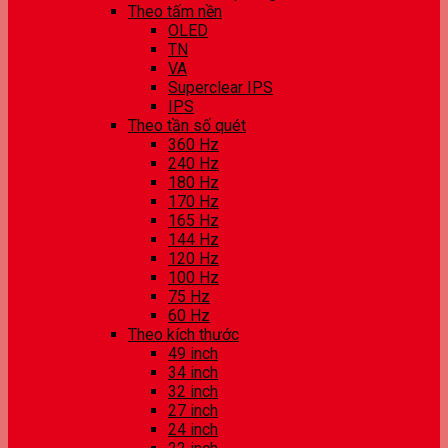
Theo tấm nền
OLED
TN
VA
Superclear IPS
IPS
Theo tần số quét
360 Hz
240 Hz
180 Hz
170 Hz
165 Hz
144 Hz
120 Hz
100 Hz
75 Hz
60 Hz
Theo kích thước
49 inch
34 inch
32 inch
27 inch
24 inch