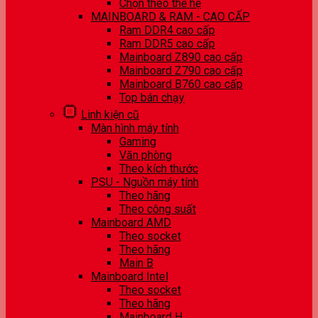
Chọn theo thế hệ
MAINBOARD & RAM - CAO CẤP
Ram DDR4 cao cấp
Ram DDR5 cao cấp
Mainboard Z890 cao cấp
Mainboard Z790 cao cấp
Mainboard B760 cao cấp
Top bán chạy
Linh kiện cũ
Màn hình máy tính
Gaming
Văn phòng
Theo kích thước
PSU - Nguồn máy tính
Theo hãng
Theo công suất
Mainboard AMD
Theo socket
Theo hãng
Main B
Mainboard Intel
Theo socket
Theo hãng
Mainboard H