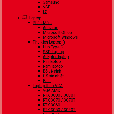
Samsung
VSP
LG
Laptop
Phần Mềm
Antivirus
Microsoft Office
Microsoft Windows
Phụ kiện Laptop ❯
Hub Type C
SSD Laptop
Adapter laptop
Pin laptop
Ram laptop
Bộ vệ sinh
Đế tản nhiệt
Balo
Laptop theo VGA
VGA AMD
RTX 3080 / 3080Ti
RTX 3070 / 3070Ti
RTX 3060
RTX 3050 / 3050Ti