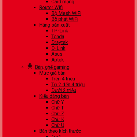
Card mạng
Router Wifi
Bộ Mesh WiFi
Bộ phát WiFi
Hãng sản xuất
TP-Link
Tenda
Draytek
D-Link
Asus
Aptek
Bàn, ghế gaming
Mức giá bàn
Trên 4 triệu
Từ 2 đến 4 triệu
Dưới 2 triệu
Kiểu dáng bàn
Chữ Y
Chữ T
Chữ Z
Chữ K
Chữ U
Bàn theo kích thước
1m4