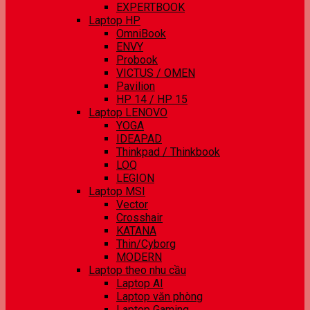
EXPERTBOOK
Laptop HP
OmniBook
ENVY
Probook
VICTUS / OMEN
Pavilion
HP 14 / HP 15
Laptop LENOVO
YOGA
IDEAPAD
Thinkpad / Thinkbook
LOQ
LEGION
Laptop MSI
Vector
Crosshair
KATANA
Thin/Cyborg
MODERN
Laptop theo nhu cầu
Laptop AI
Laptop văn phòng
Laptop Gaming