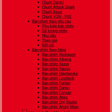
Chuột DareU
Chuột Attack Shark
Chuột Asus
Chuột VGN - VXE
Bàn phím theo nhu cầu
Phụ kiện bàn phím
Số lượng phím
Nhu cầu
Theo giá
Kết nối
Bàn phím theo hãng
Bàn phím Redragon
Bàn phím Xiberia
Bàn phím Razer
Bàn phím Rapoo
Bàn phím Machenike
Bàn phím Logitech
Bàn phím Fuhlen
Bàn phím DareU
Bàn phím Corsair
Bàn phím Akko
Bàn phím Dry Studio
Bàn phím Angry Miao