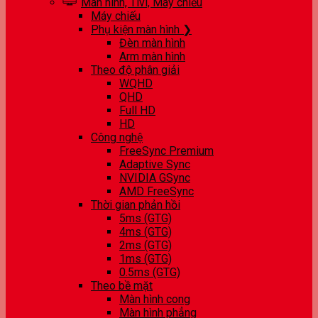
Màn hình, Tivi, Máy chiếu
Máy chiếu
Phụ kiện màn hình ❯
Đèn màn hình
Arm màn hình
Theo độ phân giải
WQHD
QHD
Full HD
HD
Công nghệ
FreeSync Premium
Adaptive Sync
NVIDIA GSync
AMD FreeSync
Thời gian phản hồi
5ms (GTG)
4ms (GTG)
2ms (GTG)
1ms (GTG)
0.5ms (GTG)
Theo bề mặt
Màn hình cong
Màn hình phẳng