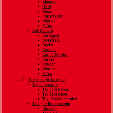
Manson
OEM
Sihoo
HyperWork
Warrior
E-Dra
Ghế Gaming
Vertagear
Speed HQ
Ducky
Centaur
Cooler Master
Corsair
Cougar
Warrior
E-Dra
Phím, chuột, tai nghe
Tay cầm game
Tay cầm Rapoo
Tay cầm Dareu
Tay cầm Machenike
Tai nghe theo nhu cầu
Nhu cầu