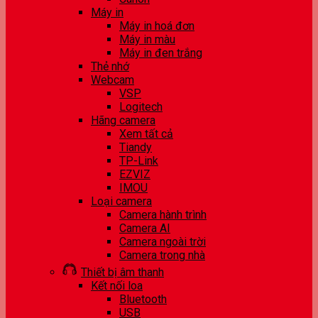
Máy in
Máy in hoá đơn
Máy in màu
Máy in đen trắng
Thẻ nhớ
Webcam
VSP
Logitech
Hãng camera
Xem tất cả
Tiandy
TP-Link
EZVIZ
IMOU
Loại camera
Camera hành trình
Camera AI
Camera ngoài trời
Camera trong nhà
Thiết bị âm thanh
Kết nối loa
Bluetooth
USB