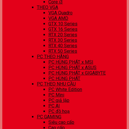
Core i3
THEO VGA
VGA Quadro
VGA AMD
GTX 10 Series
GTX 16 Series
RTX 20 Series
RTX 30 Series
RTX 40 Series
RTX 50 Series
PC THEO HÃNG
PC HÙNG PHÁT x MSI
PC HÙNG PHÁT x ASUS
PC HÙNG PHÁT x GIGABYTE
PC HÙNG PHÁT
PC THEO NHU CẦU
PC White Edition
PC Mini
PC giả lập
PC AI
PC đồ hoạ
PC GAMING
Siêu cao cấp
Cao cấp