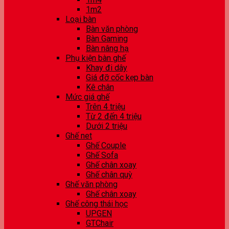
1m2
Loại bàn
Bàn văn phòng
Bàn Gaming
Bàn nâng hạ
Phụ kiện bàn ghế
Khay đi dây
Giá đỡ cốc kẹp bàn
Kê chân
Mức giá ghế
Trên 4 triệu
Từ 2 đến 4 triệu
Dưới 2 triệu
Ghế net
Ghế Couple
Ghế Sofa
Ghế chân xoay
Ghế chân quỳ
Ghế văn phòng
Ghế chân xoay
Ghế công thái học
UPGEN
GTChair