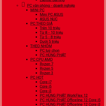
PC văn phòng - doanh nghiệp
MINI PC
Mini PC ASUS
ASUS NUC
PC THEO GIÁ
Trên 10 triệu
Từ 8 - 10 triệu
Từ 5 - 8 triệu
Dưới 5 triệu
THEO NHÓM
PC tuỳ chọn
PC HÙNG PHÁT
PC CPU AMD
Ryzen 7
Ryzen 5
Ryzen 3
PC HOT
Core i7
Core i5
Core i3
PC HÙNG PHÁT WorkFlex 12
PC HÙNG PHÁT Officeline 12 Core i5
PC HÙNG PHÁT Officeline 12 Core i3