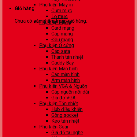
Phụ kiện Máy in
Giỏ hàng
Cụm mực
Lọ mực
Chưa có sản phẩm trong giỏ hàng.
Phụ kiện Mạng
Card mạng
Cáp mạng
Đầu mạng
Phụ kiện Ổ cứng
Cáp sata
Thanh tản nhiệt
Caddy Bay
Phụ kiện Màn hình
Cáp màn hình
Arm màn hình
Phụ kiện VGA & Nguồn
Cáp nguồn nối dài
Giá đỡ VGA
Phụ kiện Tản nhiệt
Hub điều khiển
Gông socket
Keo tản nhiệt
Phụ kiện Gear
Giá đỡ tai nghe