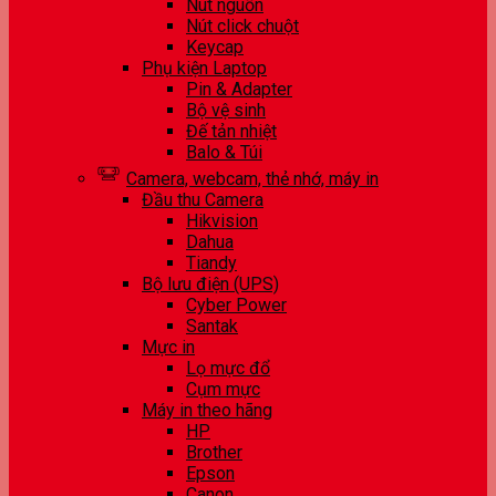
Nút nguồn
Nút click chuột
Keycap
Phụ kiện Laptop
Pin & Adapter
Bộ vệ sinh
Đế tản nhiệt
Balo & Túi
Camera, webcam, thẻ nhớ, máy in
Đầu thu Camera
Hikvision
Dahua
Tiandy
Bộ lưu điện (UPS)
Cyber Power
Santak
Mực in
Lọ mực đổ
Cụm mực
Máy in theo hãng
HP
Brother
Epson
Canon