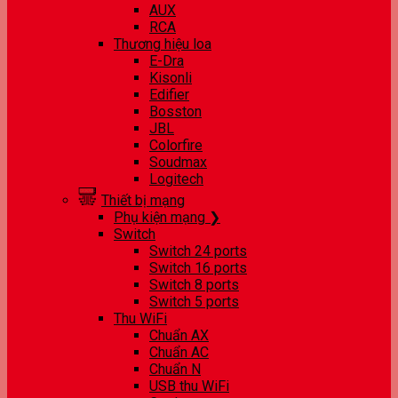
AUX
RCA
Thương hiệu loa
E-Dra
Kisonli
Edifier
Bosston
JBL
Colorfire
Soudmax
Logitech
Thiết bị mạng
Phụ kiện mạng ❯
Switch
Switch 24 ports
Switch 16 ports
Switch 8 ports
Switch 5 ports
Thu WiFi
Chuẩn AX
Chuẩn AC
Chuẩn N
USB thu WiFi