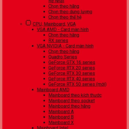
Rẻ Nhất
Chọn theo hãng
Chọn theo dung lượng
Chọn theo thế hệ
CPU, Mainboard, VGA
VGA AMD - Card màn hình
Chọn theo hãng
RX series
VGA NVIDIA - Card màn hình
Chọn theo hãng
Quadro Series
GeForce GTX 16 series
GeForce RTX 20 series
GeForce RTX 30 series
GeForce RTX 40 series
GeForce RTX 50 series (mới)
Mainboard AMD
Mainboard theo kích thước
Mainboard theo socket
Mainboard theo hãng
Mainboard A
Mainboard B
Mainboard X
Mainboard Intel