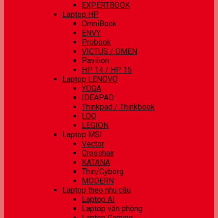
EXPERTBOOK
Laptop HP
OmniBook
ENVY
Probook
VICTUS / OMEN
Pavilion
HP 14 / HP 15
Laptop LENOVO
YOGA
IDEAPAD
Thinkpad / Thinkbook
LOQ
LEGION
Laptop MSI
Vector
Crosshair
KATANA
Thin/Cyborg
MODERN
Laptop theo nhu cầu
Laptop AI
Laptop văn phòng
Laptop Gaming