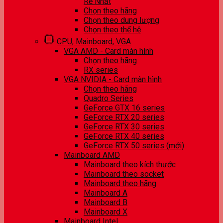
Rẻ Nhất
Chọn theo hãng
Chọn theo dung lượng
Chọn theo thế hệ
CPU, Mainboard, VGA
VGA AMD - Card màn hình
Chọn theo hãng
RX series
VGA NVIDIA - Card màn hình
Chọn theo hãng
Quadro Series
GeForce GTX 16 series
GeForce RTX 20 series
GeForce RTX 30 series
GeForce RTX 40 series
GeForce RTX 50 series (mới)
Mainboard AMD
Mainboard theo kích thước
Mainboard theo socket
Mainboard theo hãng
Mainboard A
Mainboard B
Mainboard X
Mainboard Intel