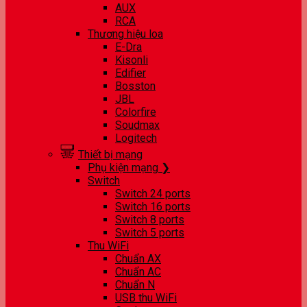
AUX
RCA
Thương hiệu loa
E-Dra
Kisonli
Edifier
Bosston
JBL
Colorfire
Soudmax
Logitech
Thiết bị mạng
Phụ kiện mạng ❯
Switch
Switch 24 ports
Switch 16 ports
Switch 8 ports
Switch 5 ports
Thu WiFi
Chuẩn AX
Chuẩn AC
Chuẩn N
USB thu WiFi