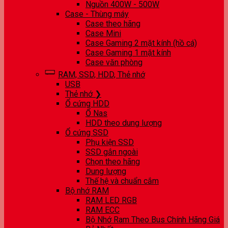
Nguồn 400W - 500W
Case - Thùng máy
Case theo hãng
Case Mini
Case Gaming 2 mặt kính (hồ cá)
Case Gaming 1 mặt kính
Case văn phòng
RAM, SSD, HDD, Thẻ nhớ
USB
Thẻ nhớ ❯
Ổ cứng HDD
Ổ Nas
HDD theo dung lượng
Ổ cứng SSD
Phụ kiện SSD
SSD gắn ngoài
Chọn theo hãng
Dung lượng
Thế hệ và chuẩn cắm
Bộ nhớ RAM
RAM LED RGB
RAM ECC
Bộ Nhớ Ram Theo Bus Chính Hãng Giá