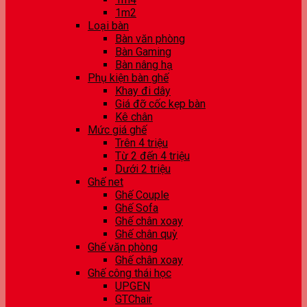
1m2
Loại bàn
Bàn văn phòng
Bàn Gaming
Bàn nâng hạ
Phụ kiện bàn ghế
Khay đi dây
Giá đỡ cốc kẹp bàn
Kê chân
Mức giá ghế
Trên 4 triệu
Từ 2 đến 4 triệu
Dưới 2 triệu
Ghế net
Ghế Couple
Ghế Sofa
Ghế chân xoay
Ghế chân quỳ
Ghế văn phòng
Ghế chân xoay
Ghế công thái học
UPGEN
GTChair