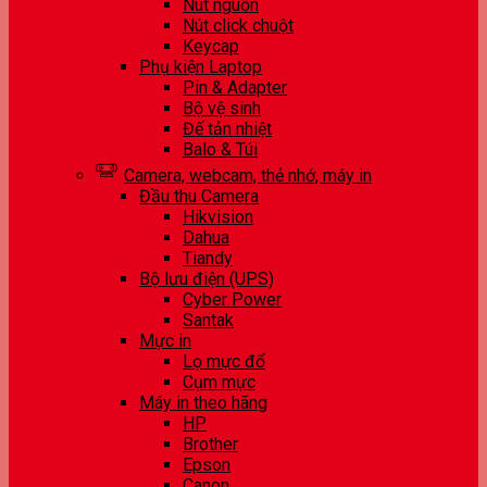
Nút nguồn
Nút click chuột
Keycap
Phụ kiện Laptop
Pin & Adapter
Bộ vệ sinh
Đế tản nhiệt
Balo & Túi
Camera, webcam, thẻ nhớ, máy in
Đầu thu Camera
Hikvision
Dahua
Tiandy
Bộ lưu điện (UPS)
Cyber Power
Santak
Mực in
Lọ mực đổ
Cụm mực
Máy in theo hãng
HP
Brother
Epson
Canon