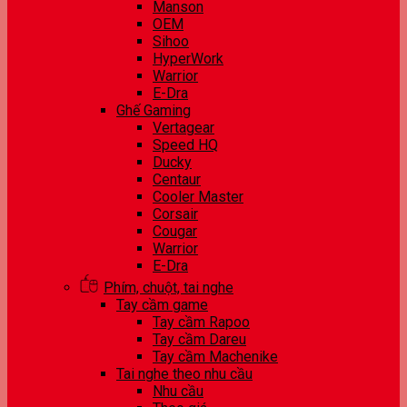
Manson
OEM
Sihoo
HyperWork
Warrior
E-Dra
Ghế Gaming
Vertagear
Speed HQ
Ducky
Centaur
Cooler Master
Corsair
Cougar
Warrior
E-Dra
Phím, chuột, tai nghe
Tay cầm game
Tay cầm Rapoo
Tay cầm Dareu
Tay cầm Machenike
Tai nghe theo nhu cầu
Nhu cầu