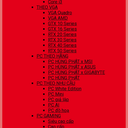
Core i3
THEO VGA
VGA Quadro
VGA AMD
GTX 10 Series
GTX 16 Series
RTX 20 Series
RTX 30 Series
RTX 40 Series
RTX 50 Series
PC THEO HÃNG
PC HÙNG PHÁT x MSI
PC HÙNG PHÁT x ASUS
PC HÙNG PHÁT x GIGABYTE
PC HÙNG PHÁT
PC THEO NHU CẦU
PC White Edition
PC Mini
PC giả lập
PC AI
PC đồ hoạ
PC GAMING
Siêu cao cấp
Cao cấp