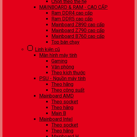
Chọn theo thế hệ
MAINBOARD & RAM - CAO CẤP
Ram DDR4 cao cấp
Ram DDR5 cao cấp
Mainboard Z890 cao cấp
Mainboard Z790 cao cấp
Mainboard B760 cao cấp
Top bán chạy
Linh kiện cũ
Màn hình máy tính
Gaming
Văn phòng
Theo kích thước
PSU - Nguồn máy tính
Theo hãng
Theo công suất
Mainboard AMD
Theo socket
Theo hãng
Main B
Mainboard Intel
Theo socket
Theo hãng
Mainboard H