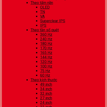
Theo tấm nền
OLED
TN
VA
Superclear IPS
IPS
Theo tần số quét
360 Hz
240 Hz
180 Hz
170 Hz
165 Hz
144 Hz
120 Hz
100 Hz
75 Hz
60 Hz
Theo kích thước
49 inch
34 inch
32 inch
27 inch
24 inch