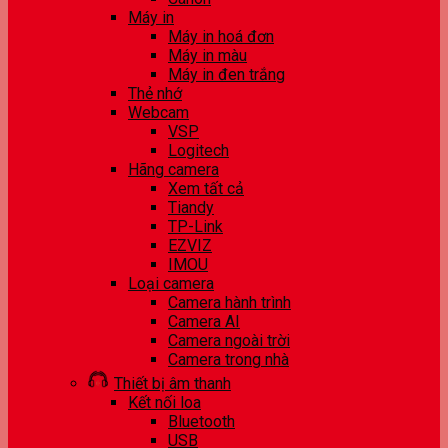
Máy in
Máy in hoá đơn
Máy in màu
Máy in đen trắng
Thẻ nhớ
Webcam
VSP
Logitech
Hãng camera
Xem tất cả
Tiandy
TP-Link
EZVIZ
IMOU
Loại camera
Camera hành trình
Camera AI
Camera ngoài trời
Camera trong nhà
Thiết bị âm thanh
Kết nối loa
Bluetooth
USB