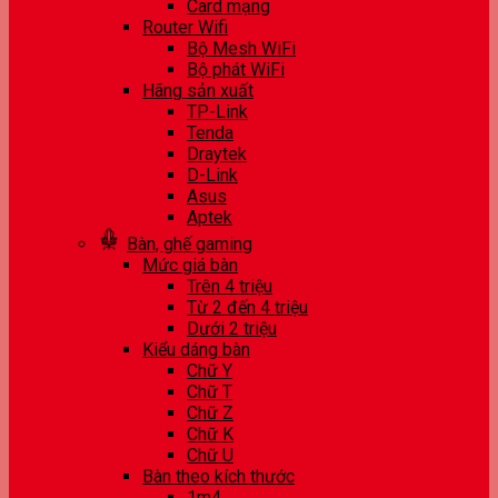
Card mạng
Router Wifi
Bộ Mesh WiFi
Bộ phát WiFi
Hãng sản xuất
TP-Link
Tenda
Draytek
D-Link
Asus
Aptek
Bàn, ghế gaming
Mức giá bàn
Trên 4 triệu
Từ 2 đến 4 triệu
Dưới 2 triệu
Kiểu dáng bàn
Chữ Y
Chữ T
Chữ Z
Chữ K
Chữ U
Bàn theo kích thước
1m4