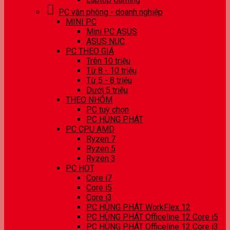
PC văn phòng - doanh nghiệp
MINI PC
Mini PC ASUS
ASUS NUC
PC THEO GIÁ
Trên 10 triệu
Từ 8 - 10 triệu
Từ 5 - 8 triệu
Dưới 5 triệu
THEO NHÓM
PC tuỳ chọn
PC HÙNG PHÁT
PC CPU AMD
Ryzen 7
Ryzen 5
Ryzen 3
PC HOT
Core i7
Core i5
Core i3
PC HÙNG PHÁT WorkFlex 12
PC HÙNG PHÁT Officeline 12 Core i5
PC HÙNG PHÁT Officeline 12 Core i3