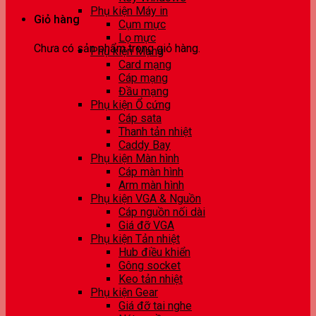
Phụ kiện Máy in
Giỏ hàng
Cụm mực
Lọ mực
Chưa có sản phẩm trong giỏ hàng.
Phụ kiện Mạng
Card mạng
Cáp mạng
Đầu mạng
Phụ kiện Ổ cứng
Cáp sata
Thanh tản nhiệt
Caddy Bay
Phụ kiện Màn hình
Cáp màn hình
Arm màn hình
Phụ kiện VGA & Nguồn
Cáp nguồn nối dài
Giá đỡ VGA
Phụ kiện Tản nhiệt
Hub điều khiển
Gông socket
Keo tản nhiệt
Phụ kiện Gear
Giá đỡ tai nghe