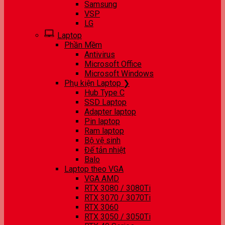
Samsung
VSP
LG
Laptop
Phần Mềm
Antivirus
Microsoft Office
Microsoft Windows
Phụ kiện Laptop ❯
Hub Type C
SSD Laptop
Adapter laptop
Pin laptop
Ram laptop
Bộ vệ sinh
Đế tản nhiệt
Balo
Laptop theo VGA
VGA AMD
RTX 3080 / 3080Ti
RTX 3070 / 3070Ti
RTX 3060
RTX 3050 / 3050Ti