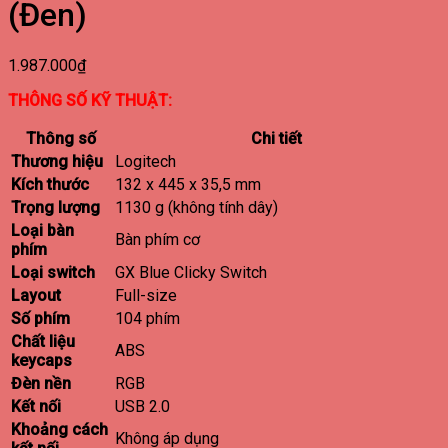
(Đen)
1.987.000
₫
THÔNG SỐ KỸ THUẬT:
Thông số
Chi tiết
Thương hiệu
Logitech
Kích thước
132 x 445 x 35,5 mm
Trọng lượng
1130 g (không tính dây)
Loại bàn
Bàn phím cơ
phím
Loại switch
GX Blue Clicky Switch
Layout
Full-size
Số phím
104 phím
Chất liệu
ABS
keycaps
Đèn nền
RGB
Kết nối
USB 2.0
Khoảng cách
Không áp dụng