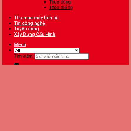
Theo dòng
Theo thế hệ
Thu mua máy tính cũ
Tin công nghệ
Tuyển dụng
Xây Dựng Cấu Hình
Menu
Tìm kiếm: