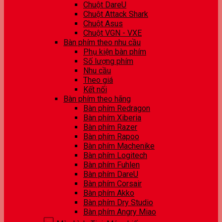
Chuột DareU
Chuột Attack Shark
Chuột Asus
Chuột VGN - VXE
Bàn phím theo nhu cầu
Phụ kiện bàn phím
Số lượng phím
Nhu cầu
Theo giá
Kết nối
Bàn phím theo hãng
Bàn phím Redragon
Bàn phím Xiberia
Bàn phím Razer
Bàn phím Rapoo
Bàn phím Machenike
Bàn phím Logitech
Bàn phím Fuhlen
Bàn phím DareU
Bàn phím Corsair
Bàn phím Akko
Bàn phím Dry Studio
Bàn phím Angry Miao