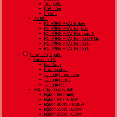
Trung cấp
Phổ thông
Cơ bản
PC HOT
PC HÙNG PHÁT Relaw
PC HÙNG PHÁT Eagle S
PC HÙNG PHÁT Pegasus A
PC HÙNG PHÁT Falcon D Plus
PC HÙNG PHÁT Falcon C
PC HÙNG PHÁT Falcon E
Case, Tản, Nguồn
Tản nhiệt PC
Fan Case
Keo tản nhiệt
Tản nhiệt theo hãng
Tản nhiệt nước
Tản nhiệt khí
PSU - Nguồn máy tính
Nguồn theo hãng
Nguồn trên 1000W
Nguồn 800W - 1000W
Nguồn 650W - 800W
Nguồn 550W - 650W