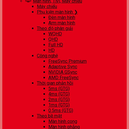
Màn hình, Tivi, Máy chiếu
Máy chiếu
Phụ kiện màn hình ❯
Đèn màn hình
Arm màn hình
Theo độ phân giải
WQHD
QHD
Full HD
HD
Công nghệ
FreeSync Premium
Adaptive Sync
NVIDIA GSync
AMD FreeSync
Thời gian phản hồi
5ms (GTG)
4ms (GTG)
2ms (GTG)
1ms (GTG)
0.5ms (GTG)
Theo bề mặt
Màn hình cong
Màn hình phẳng