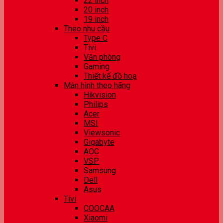
22 inch
20 inch
19 inch
Theo nhu cầu
Type C
Tivi
Văn phòng
Gaming
Thiết kế đồ hoạ
Màn hình theo hãng
Hikvision
Philips
Acer
MSI
Viewsonic
Gigabyte
AOC
VSP
Samsung
Dell
Asus
Tivi
COOCAA
Xiaomi