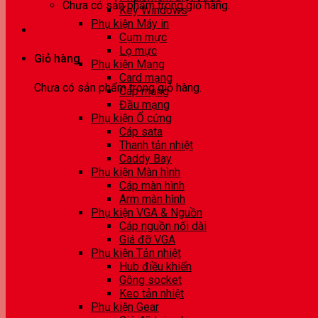
Chưa có sản phẩm trong giỏ hàng.
Key Windows
Phụ kiện Máy in
Cụm mực
Lọ mực
Giỏ hàng
Phụ kiện Mạng
Card mạng
Chưa có sản phẩm trong giỏ hàng.
Cáp mạng
Đầu mạng
Phụ kiện Ổ cứng
Cáp sata
Thanh tản nhiệt
Caddy Bay
Phụ kiện Màn hình
Cáp màn hình
Arm màn hình
Phụ kiện VGA & Nguồn
Cáp nguồn nối dài
Giá đỡ VGA
Phụ kiện Tản nhiệt
Hub điều khiển
Gông socket
Keo tản nhiệt
Phụ kiện Gear