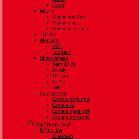
Canon
Máy in
Máy in hoá đơn
Máy in màu
Máy in đen trắng
Thẻ nhớ
Webcam
VSP
Logitech
Hãng camera
Xem tất cả
Tiandy
TP-Link
EZVIZ
IMOU
Loại camera
Camera hành trình
Camera AI
Camera ngoài trời
Camera trong nhà
Thiết bị âm thanh
Kết nối loa
Bluetooth