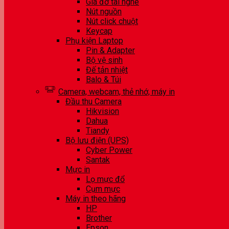
Giá đỡ tai nghe
Nút nguồn
Nút click chuột
Keycap
Phụ kiện Laptop
Pin & Adapter
Bộ vệ sinh
Đế tản nhiệt
Balo & Túi
Camera, webcam, thẻ nhớ, máy in
Đầu thu Camera
Hikvision
Dahua
Tiandy
Bộ lưu điện (UPS)
Cyber Power
Santak
Mực in
Lọ mực đổ
Cụm mực
Máy in theo hãng
HP
Brother
Epson