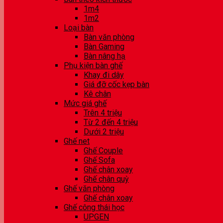
1m4
1m2
Loại bàn
Bàn văn phòng
Bàn Gaming
Bàn nâng hạ
Phụ kiện bàn ghế
Khay đi dây
Giá đỡ cốc kẹp bàn
Kê chân
Mức giá ghế
Trên 4 triệu
Từ 2 đến 4 triệu
Dưới 2 triệu
Ghế net
Ghế Couple
Ghế Sofa
Ghế chân xoay
Ghế chân quỳ
Ghế văn phòng
Ghế chân xoay
Ghế công thái học
UPGEN