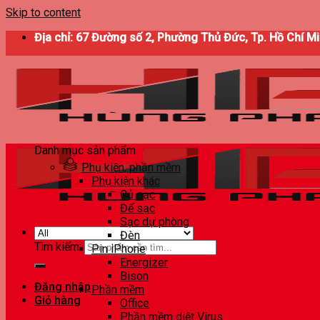
Skip to content
Địa chỉ: 67 Đường số 2, Phường Thủ Đức, Tp. Hồ Chí M
Danh mục sản phẩm
Phụ kiện, phần mềm
Phụ kiện khác
Củ sạc
Đế sạc
Sạc dự phòng
Đèn
Tìm kiếm:
Pin iPhone
Energizer
Bison
Đăng nhập
Phần mềm
Giỏ hàng
Office
Phần mềm diệt Virus