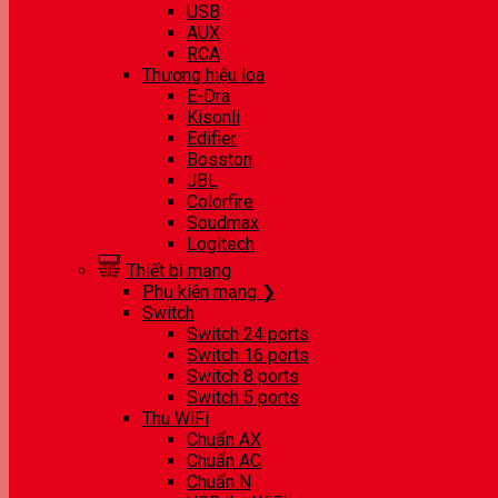
USB
AUX
RCA
Thương hiệu loa
E-Dra
Kisonli
Edifier
Bosston
JBL
Colorfire
Soudmax
Logitech
Thiết bị mạng
Phụ kiện mạng ❯
Switch
Switch 24 ports
Switch 16 ports
Switch 8 ports
Switch 5 ports
Thu WiFi
Chuẩn AX
Chuẩn AC
Chuẩn N