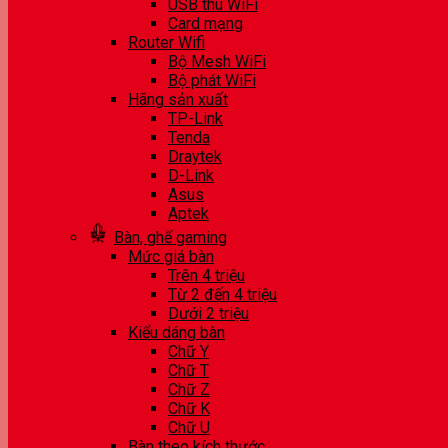
USB thu WiFi
Card mạng
Router Wifi
Bộ Mesh WiFi
Bộ phát WiFi
Hãng sản xuất
TP-Link
Tenda
Draytek
D-Link
Asus
Aptek
Bàn, ghế gaming
Mức giá bàn
Trên 4 triệu
Từ 2 đến 4 triệu
Dưới 2 triệu
Kiểu dáng bàn
Chữ Y
Chữ T
Chữ Z
Chữ K
Chữ U
Bàn theo kích thước