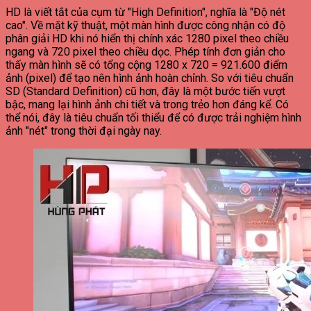
HD là viết tắt của cụm từ "High Definition", nghĩa là "Độ nét
cao". Về mặt kỹ thuật, một màn hình được công nhận có độ
phân giải HD khi nó hiển thị chính xác 1280 pixel theo chiều
ngang và 720 pixel theo chiều dọc. Phép tính đơn giản cho
thấy màn hình sẽ có tổng cộng 1280 x 720 = 921.600 điểm
ảnh (pixel) để tạo nên hình ảnh hoàn chỉnh.
So với tiêu chuẩn
SD (Standard Definition) cũ hơn, đây là một bước tiến vượt
bậc, mang lại hình ảnh chi tiết và trong trẻo hơn đáng kể. Có
thể nói, đây là tiêu chuẩn tối thiểu để có được trải nghiệm hình
ảnh "nét" trong thời đại ngày nay.