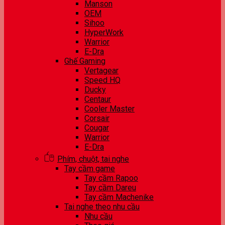
Manson
OEM
Sihoo
HyperWork
Warrior
E-Dra
Ghế Gaming
Vertagear
Speed HQ
Ducky
Centaur
Cooler Master
Corsair
Cougar
Warrior
E-Dra
Phím, chuột, tai nghe
Tay cầm game
Tay cầm Rapoo
Tay cầm Dareu
Tay cầm Machenike
Tai nghe theo nhu cầu
Nhu cầu