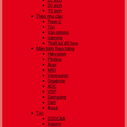
22 inch
20 inch
19 inch
Theo nhu cầu
Type C
Tivi
Văn phòng
Gaming
Thiết kế đồ hoạ
Màn hình theo hãng
Hikvision
Philips
Acer
MSI
Viewsonic
Gigabyte
AOC
VSP
Samsung
Dell
Asus
Tivi
COOCAA
Xiaomi