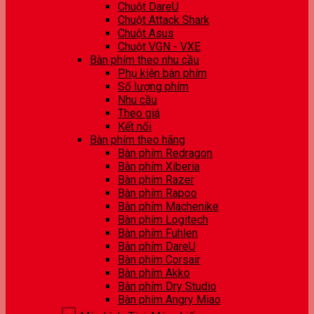
Chuột DareU
Chuột Attack Shark
Chuột Asus
Chuột VGN - VXE
Bàn phím theo nhu cầu
Phụ kiện bàn phím
Số lượng phím
Nhu cầu
Theo giá
Kết nối
Bàn phím theo hãng
Bàn phím Redragon
Bàn phím Xiberia
Bàn phím Razer
Bàn phím Rapoo
Bàn phím Machenike
Bàn phím Logitech
Bàn phím Fuhlen
Bàn phím DareU
Bàn phím Corsair
Bàn phím Akko
Bàn phím Dry Studio
Bàn phím Angry Miao