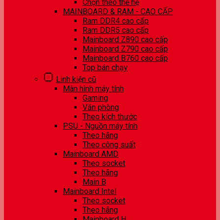
Chọn theo thế hệ
MAINBOARD & RAM - CAO CẤP
Ram DDR4 cao cấp
Ram DDR5 cao cấp
Mainboard Z890 cao cấp
Mainboard Z790 cao cấp
Mainboard B760 cao cấp
Top bán chạy
Linh kiện cũ
Màn hình máy tính
Gaming
Văn phòng
Theo kích thước
PSU - Nguồn máy tính
Theo hãng
Theo công suất
Mainboard AMD
Theo socket
Theo hãng
Main B
Mainboard Intel
Theo socket
Theo hãng
Mainboard H