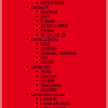
EXPERTBOOK
Laptop HP
OmniBook
ENVY
Probook
VICTUS / OMEN
Pavilion
HP 14 / HP 15
Laptop LENOVO
YOGA
IDEAPAD
Thinkpad / Thinkbook
LOQ
LEGION
Laptop MSI
Vector
Crosshair
KATANA
Thin/Cyborg
MODERN
Laptop theo nhu cầu
Laptop AI
Laptop văn phòng
Laptop Gaming