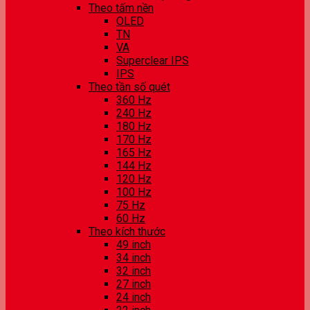
Theo tấm nền
OLED
TN
VA
Superclear IPS
IPS
Theo tần số quét
360 Hz
240 Hz
180 Hz
170 Hz
165 Hz
144 Hz
120 Hz
100 Hz
75 Hz
60 Hz
Theo kích thước
49 inch
34 inch
32 inch
27 inch
24 inch