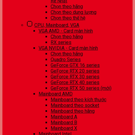
Rẻ Nhất
Chọn theo hãng
Chọn theo dung lượng
Chọn theo thế hệ
CPU, Mainboard, VGA
VGA AMD - Card màn hình
Chọn theo hãng
RX series
VGA NVIDIA - Card màn hình
Chọn theo hãng
Quadro Series
GeForce GTX 16 series
GeForce RTX 20 series
GeForce RTX 30 series
GeForce RTX 40 series
GeForce RTX 50 series (mới)
Mainboard AMD
Mainboard theo kích thước
Mainboard theo socket
Mainboard theo hãng
Mainboard A
Mainboard B
Mainboard X
Mainboard Intel