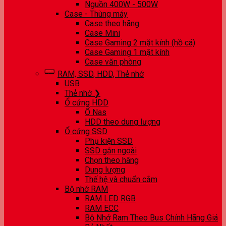
Nguồn 400W - 500W
Case - Thùng máy
Case theo hãng
Case Mini
Case Gaming 2 mặt kính (hồ cá)
Case Gaming 1 mặt kính
Case văn phòng
RAM, SSD, HDD, Thẻ nhớ
USB
Thẻ nhớ ❯
Ổ cứng HDD
Ổ Nas
HDD theo dung lượng
Ổ cứng SSD
Phụ kiện SSD
SSD gắn ngoài
Chọn theo hãng
Dung lượng
Thế hệ và chuẩn cắm
Bộ nhớ RAM
RAM LED RGB
RAM ECC
Bộ Nhớ Ram Theo Bus Chính Hãng Giá