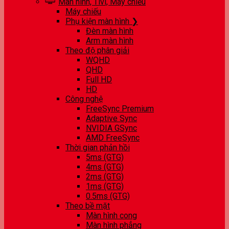
Màn hình, Tivi, Máy chiếu
Máy chiếu
Phụ kiện màn hình ❯
Đèn màn hình
Arm màn hình
Theo độ phân giải
WQHD
QHD
Full HD
HD
Công nghệ
FreeSync Premium
Adaptive Sync
NVIDIA GSync
AMD FreeSync
Thời gian phản hồi
5ms (GTG)
4ms (GTG)
2ms (GTG)
1ms (GTG)
0.5ms (GTG)
Theo bề mặt
Màn hình cong
Màn hình phẳng