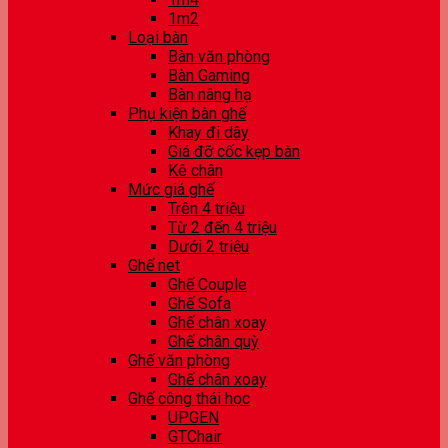
1m2
Loại bàn
Bàn văn phòng
Bàn Gaming
Bàn nâng hạ
Phụ kiện bàn ghế
Khay đi dây
Giá đỡ cốc kẹp bàn
Kê chân
Mức giá ghế
Trên 4 triệu
Từ 2 đến 4 triệu
Dưới 2 triệu
Ghế net
Ghế Couple
Ghế Sofa
Ghế chân xoay
Ghế chân quỳ
Ghế văn phòng
Ghế chân xoay
Ghế công thái học
UPGEN
GTChair