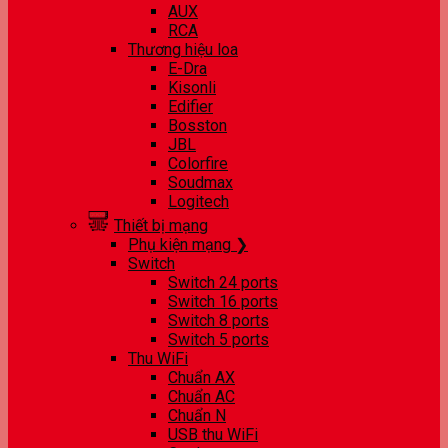
AUX
RCA
Thương hiệu loa
E-Dra
Kisonli
Edifier
Bosston
JBL
Colorfire
Soudmax
Logitech
Thiết bị mạng
Phụ kiện mạng ❯
Switch
Switch 24 ports
Switch 16 ports
Switch 8 ports
Switch 5 ports
Thu WiFi
Chuẩn AX
Chuẩn AC
Chuẩn N
USB thu WiFi