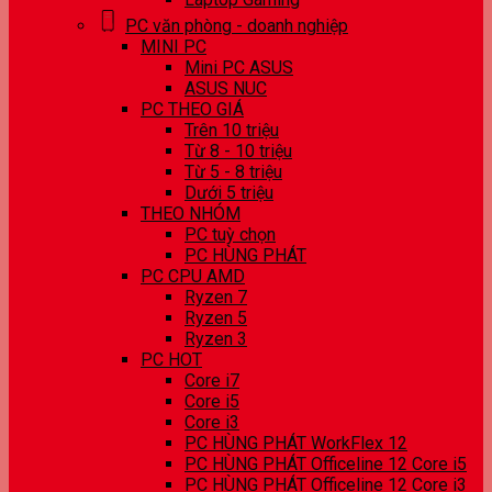
PC văn phòng - doanh nghiệp
MINI PC
Mini PC ASUS
ASUS NUC
PC THEO GIÁ
Trên 10 triệu
Từ 8 - 10 triệu
Từ 5 - 8 triệu
Dưới 5 triệu
THEO NHÓM
PC tuỳ chọn
PC HÙNG PHÁT
PC CPU AMD
Ryzen 7
Ryzen 5
Ryzen 3
PC HOT
Core i7
Core i5
Core i3
PC HÙNG PHÁT WorkFlex 12
PC HÙNG PHÁT Officeline 12 Core i5
PC HÙNG PHÁT Officeline 12 Core i3