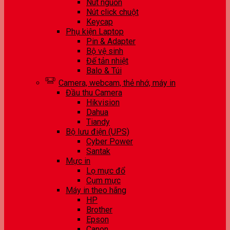
Nút nguồn
Nút click chuột
Keycap
Phụ kiện Laptop
Pin & Adapter
Bộ vệ sinh
Đế tản nhiệt
Balo & Túi
Camera, webcam, thẻ nhớ, máy in
Đầu thu Camera
Hikvision
Dahua
Tiandy
Bộ lưu điện (UPS)
Cyber Power
Santak
Mực in
Lọ mực đổ
Cụm mực
Máy in theo hãng
HP
Brother
Epson
Canon