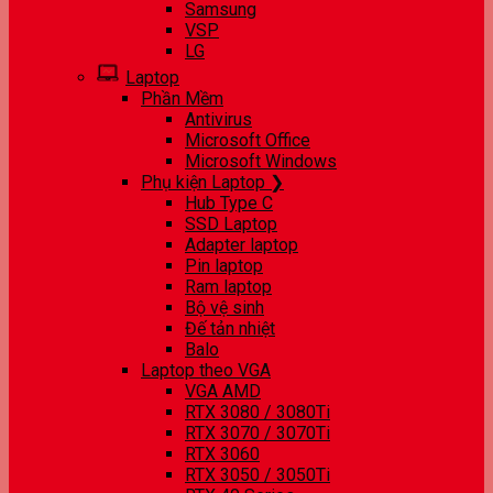
Samsung
VSP
LG
Laptop
Phần Mềm
Antivirus
Microsoft Office
Microsoft Windows
Phụ kiện Laptop ❯
Hub Type C
SSD Laptop
Adapter laptop
Pin laptop
Ram laptop
Bộ vệ sinh
Đế tản nhiệt
Balo
Laptop theo VGA
VGA AMD
RTX 3080 / 3080Ti
RTX 3070 / 3070Ti
RTX 3060
RTX 3050 / 3050Ti