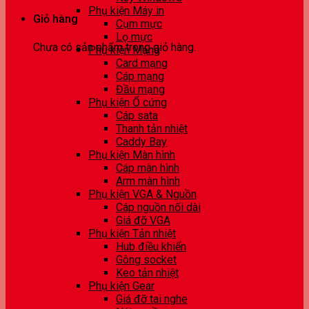
Phụ kiện Máy in
Giỏ hàng
Cụm mực
Lọ mực
Chưa có sản phẩm trong giỏ hàng.
Phụ kiện Mạng
Card mạng
Cáp mạng
Đầu mạng
Phụ kiện Ổ cứng
Cáp sata
Thanh tản nhiệt
Caddy Bay
Phụ kiện Màn hình
Cáp màn hình
Arm màn hình
Phụ kiện VGA & Nguồn
Cáp nguồn nối dài
Giá đỡ VGA
Phụ kiện Tản nhiệt
Hub điều khiển
Gông socket
Keo tản nhiệt
Phụ kiện Gear
Giá đỡ tai nghe