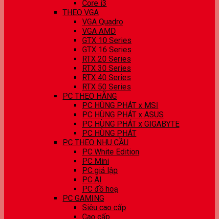
Core i3
THEO VGA
VGA Quadro
VGA AMD
GTX 10 Series
GTX 16 Series
RTX 20 Series
RTX 30 Series
RTX 40 Series
RTX 50 Series
PC THEO HÃNG
PC HÙNG PHÁT x MSI
PC HÙNG PHÁT x ASUS
PC HÙNG PHÁT x GIGABYTE
PC HÙNG PHÁT
PC THEO NHU CẦU
PC White Edition
PC Mini
PC giả lập
PC AI
PC đồ hoạ
PC GAMING
Siêu cao cấp
Cao cấp