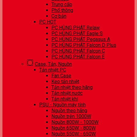
Trung cấp
Phổ thông
Cơ bản
PC HOT
PC HÙNG PHÁT Relaw
PC HÙNG PHÁT Eagle S
PC HÙNG PHÁT Pegasus A
PC HÙNG PHÁT Falcon D Plus
PC HÙNG PHÁT Falcon C
PC HÙNG PHÁT Falcon E
Case, Tản, Nguồn
Tản nhiệt PC
Fan Case
Keo tản nhiệt
Tản nhiệt theo hãng
Tản nhiệt nước
Tản nhiệt khí
PSU - Nguồn máy tính
Nguồn theo hãng
Nguồn trên 1000W
Nguồn 800W - 1000W
Nguồn 650W - 800W
Nguồn 550W - 650W