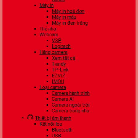
Máy in
Máy in hoá đơn
Máy in màu
Máy in đen trắng
Thẻ nhớ
Webcam
VSP
Logitech
Hãng camera
Xem tất cả
Tiandy
TP-Link
EZVIZ
IMOU
Loại camera
Camera hành trình
Camera AI
Camera ngoài trời
Camera trong nhà
Thiết bị âm thanh
Kết nối loa
Bluetooth
USB