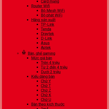
Card mạng
Router Wifi
Bộ Mesh WiFi
Bộ phát WiFi
Hãng sản xuất
TP-Link
Tenda
Draytek
D-Link
Asus
Aptek
Bàn, ghế gaming
Mức giá bàn
Trên 4 triệu
Từ 2 đến 4 triệu
Dưới 2 triệu
Kiểu dáng bàn
Chữ Y
Chữ T
Chữ Z
Chữ K
Chữ U
Bàn theo kích thước
1m4