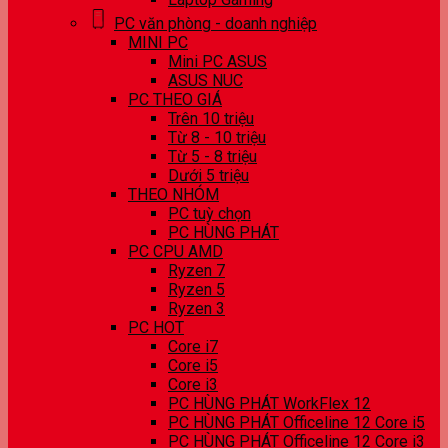
PC văn phòng - doanh nghiệp
MINI PC
Mini PC ASUS
ASUS NUC
PC THEO GIÁ
Trên 10 triệu
Từ 8 - 10 triệu
Từ 5 - 8 triệu
Dưới 5 triệu
THEO NHÓM
PC tuỳ chọn
PC HÙNG PHÁT
PC CPU AMD
Ryzen 7
Ryzen 5
Ryzen 3
PC HOT
Core i7
Core i5
Core i3
PC HÙNG PHÁT WorkFlex 12
PC HÙNG PHÁT Officeline 12 Core i5
PC HÙNG PHÁT Officeline 12 Core i3