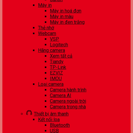
Máy in
Máy in hoá đơn
Máy in màu
Máy in đen trắng
Thẻ nhớ
Webcam
VSP
Logitech
Hãng camera
Xem tất cả
Tiandy
TP-Link
EZVIZ
IMOU
Loại camera
Camera hành trình
Camera AI
Camera ngoài trời
Camera trong nhà
Thiết bị âm thanh
Kết nối loa
Bluetooth
USB