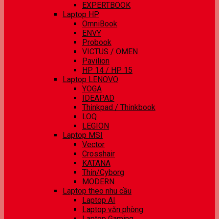
EXPERTBOOK
Laptop HP
OmniBook
ENVY
Probook
VICTUS / OMEN
Pavilion
HP 14 / HP 15
Laptop LENOVO
YOGA
IDEAPAD
Thinkpad / Thinkbook
LOQ
LEGION
Laptop MSI
Vector
Crosshair
KATANA
Thin/Cyborg
MODERN
Laptop theo nhu cầu
Laptop AI
Laptop văn phòng
Laptop Gaming