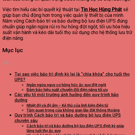
Việc tìm hiểu các bí quyết kỹ thuật tại
Tin Học Hùng Phát
sẽ
giúp bạn chủ động hơn trong việc quản lý thiết bị của mình.
Nắm vững Cách bảo trì va bảo dưỡng bộ lưu điện UPS đúng
chuẩn giúp ngăn ngừa rủi ro hư hỏng đột ngột, tối ưu hóa hiệu
suất vận hành và kéo dài tuổi thọ sử dụng cho hệ thống lưu trữ
điện năng.
Mục lục
Tại sao việc bảo trì định kỳ lại là “chìa khóa” cho tuổi thọ
UPS?
Ngăn ngừa nguy cơ hỏng hóc ắc quy đột ngột
Đảm bảo hiệu suất chuyển đổi điện năng tối ưu
Các yếu tố môi trường ảnh hưởng đến quy trình bảo
dưỡng
Nhiệt độ và độ ẩm – Kẻ thù của linh kiện điện tử
Tầm quan trọng của không gian lắp đặt thông thoáng
Quy trình Cách bảo trì và bảo dưỡng bộ lưu điện UPS
chuyên sâu
Cách bảo trì và bảo dưỡng bộ lưu điện UPS định kỳ giúp
tăng tuổi thọ ắc quy