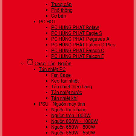
Trung cấp
Phổ thông
Cơ bản
PC HOT
PC HÙNG PHÁT Relaw
PC HÙNG PHÁT Eagle S
PC HÙNG PHÁT Pegasus A
PC HÙNG PHÁT Falcon D Plus
PC HÙNG PHÁT Falcon C
PC HÙNG PHÁT Falcon E
Case, Tản, Nguồn
Tản nhiệt PC
Fan Case
Keo tản nhiệt
Tản nhiệt theo hãng
Tản nhiệt nước
Tản nhiệt khí
PSU - Nguồn máy tính
Nguồn theo hãng
Nguồn trên 1000W
Nguồn 800W - 1000W
Nguồn 650W - 800W
Nguồn 550W - 650W