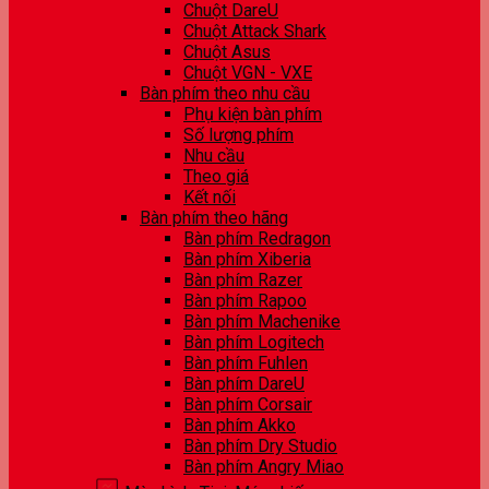
Chuột DareU
Chuột Attack Shark
Chuột Asus
Chuột VGN - VXE
Bàn phím theo nhu cầu
Phụ kiện bàn phím
Số lượng phím
Nhu cầu
Theo giá
Kết nối
Bàn phím theo hãng
Bàn phím Redragon
Bàn phím Xiberia
Bàn phím Razer
Bàn phím Rapoo
Bàn phím Machenike
Bàn phím Logitech
Bàn phím Fuhlen
Bàn phím DareU
Bàn phím Corsair
Bàn phím Akko
Bàn phím Dry Studio
Bàn phím Angry Miao