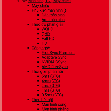
Màn hình, Tivi, Máy chiếu
Máy chiếu
Phụ kiện màn hình ❯
Đèn màn hình
Arm màn hình
Theo độ phân giải
WQHD
QHD
Full HD
HD
Công nghệ
FreeSync Premium
Adaptive Sync
NVIDIA GSync
AMD FreeSync
Thời gian phản hồi
5ms (GTG)
4ms (GTG)
2ms (GTG)
1ms (GTG)
0.5ms (GTG)
Theo bề mặt
Màn hình cong
Màn hình phẳng