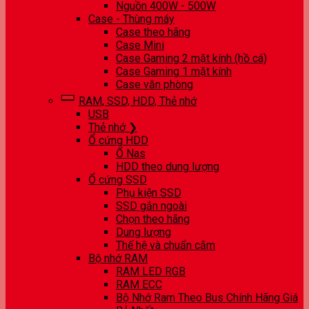
Nguồn 400W - 500W
Case - Thùng máy
Case theo hãng
Case Mini
Case Gaming 2 mặt kính (hồ cá)
Case Gaming 1 mặt kính
Case văn phòng
RAM, SSD, HDD, Thẻ nhớ
USB
Thẻ nhớ ❯
Ổ cứng HDD
Ổ Nas
HDD theo dung lượng
Ổ cứng SSD
Phụ kiện SSD
SSD gắn ngoài
Chọn theo hãng
Dung lượng
Thế hệ và chuẩn cắm
Bộ nhớ RAM
RAM LED RGB
RAM ECC
Bộ Nhớ Ram Theo Bus Chính Hãng Giá