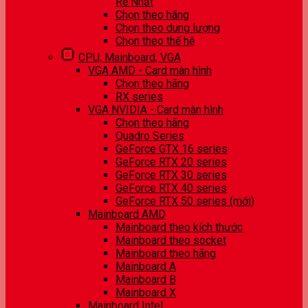
Rẻ Nhất
Chọn theo hãng
Chọn theo dung lượng
Chọn theo thế hệ
CPU, Mainboard, VGA
VGA AMD - Card màn hình
Chọn theo hãng
RX series
VGA NVIDIA - Card màn hình
Chọn theo hãng
Quadro Series
GeForce GTX 16 series
GeForce RTX 20 series
GeForce RTX 30 series
GeForce RTX 40 series
GeForce RTX 50 series (mới)
Mainboard AMD
Mainboard theo kích thước
Mainboard theo socket
Mainboard theo hãng
Mainboard A
Mainboard B
Mainboard X
Mainboard Intel