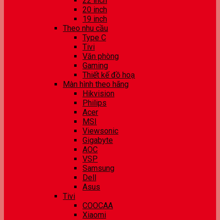
22 inch
20 inch
19 inch
Theo nhu cầu
Type C
Tivi
Văn phòng
Gaming
Thiết kế đồ hoạ
Màn hình theo hãng
Hikvision
Philips
Acer
MSI
Viewsonic
Gigabyte
AOC
VSP
Samsung
Dell
Asus
Tivi
COOCAA
Xiaomi