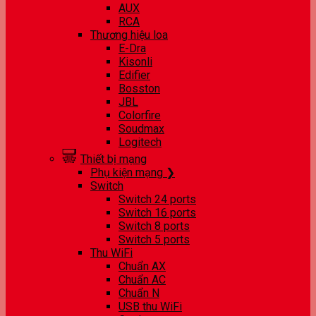
AUX
RCA
Thương hiệu loa
E-Dra
Kisonli
Edifier
Bosston
JBL
Colorfire
Soudmax
Logitech
Thiết bị mạng
Phụ kiện mạng ❯
Switch
Switch 24 ports
Switch 16 ports
Switch 8 ports
Switch 5 ports
Thu WiFi
Chuẩn AX
Chuẩn AC
Chuẩn N
USB thu WiFi