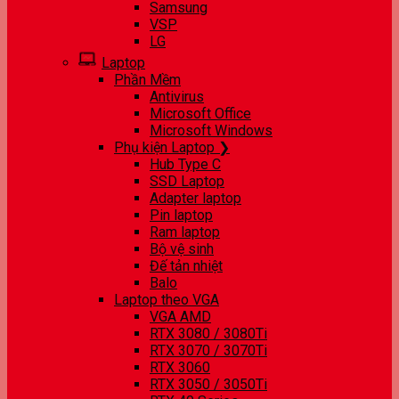
Samsung
VSP
LG
Laptop
Phần Mềm
Antivirus
Microsoft Office
Microsoft Windows
Phụ kiện Laptop ❯
Hub Type C
SSD Laptop
Adapter laptop
Pin laptop
Ram laptop
Bộ vệ sinh
Đế tản nhiệt
Balo
Laptop theo VGA
VGA AMD
RTX 3080 / 3080Ti
RTX 3070 / 3070Ti
RTX 3060
RTX 3050 / 3050Ti