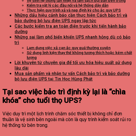
Vệ sinh hệ thống tản nhiệt và làm sạch bụi bẩn bên trong
Kiểm tra vật lý các đầu nối và hệ thống dây dẫn
Thực hiện quy trình xả và nạp định kỳ cho ắc quy UPS
Những dấu hiệu cảnh báo cần thực hiện Cách bảo trì và
bảo dưỡng bộ lưu điện UPS ngay lập tức
Các bước kiểm tra an toàn điện trước khi tiến hành bảo
dưỡng
Những sai lầm phổ biến khiến UPS nhanh hỏng dù có bảo
trì
Lạm dụng việc xả cạn ắc quy quá thường xuyên
Sử dụng linh kiện thay thế không tương thích hoặc kém chất
lượng
Lời khuyên từ chuyên gia để tối ưu hóa hiệu suất sử dụng
lâu dài
Mua sản phẩm và nhận tư vấn Cách bảo trì và bảo dưỡng
bộ lưu điện UPS tại Tin Học Hùng Phát
Tại sao việc bảo trì định kỳ lại là “chìa
khóa” cho tuổi thọ UPS?
Việc duy trì một lịch trình chăm sóc thiết bị không chỉ đơn
thuần là vệ sinh bên ngoài mà còn là quy trình kiểm soát rủi ro
hệ thống từ bên trong.