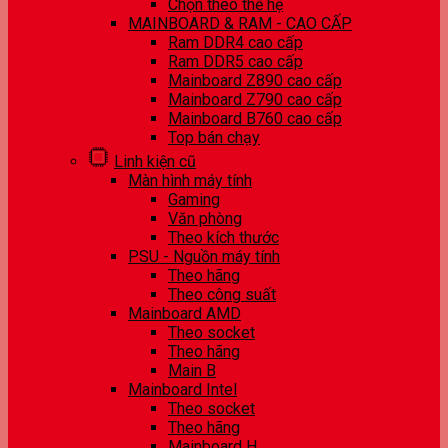
Chọn theo thế hệ
MAINBOARD & RAM - CAO CẤP
Ram DDR4 cao cấp
Ram DDR5 cao cấp
Mainboard Z890 cao cấp
Mainboard Z790 cao cấp
Mainboard B760 cao cấp
Top bán chạy
Linh kiện cũ
Màn hình máy tính
Gaming
Văn phòng
Theo kích thước
PSU - Nguồn máy tính
Theo hãng
Theo công suất
Mainboard AMD
Theo socket
Theo hãng
Main B
Mainboard Intel
Theo socket
Theo hãng
Mainboard H