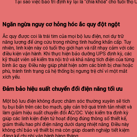
Tại sao việc bảo trì định kỳ lại là “chìa khóa” cho tuổi thọ
Ngăn ngừa nguy cơ hỏng hóc ắc quy đột ngột
Ắc quy được coi là trái tim của mọi bộ lưu điện, nơi dự trữ
năng lượng để ứng cứu trong những tình huống khẩn cấp. Tuy
nhiên, linh kiện này có tuổi thọ giới hạn và rất nhạy cảm với các
điều kiện vận hành. Khi thực hiện bảo dưỡng UPS định kỳ, các
kỹ thuật viên sẽ kiểm tra nội trở và khả năng tích điện của từng
bình ắc quy. Điều này giúp phát hiện sớm các bình bị chai hoặc
phù, tránh tình trạng cả hệ thống bị ngưng trệ chỉ vì một mắt
xích yếu.
Đảm bảo hiệu suất chuyển đổi điện năng tối ưu
Một bộ lưu điện không được chăm sóc thường xuyên sẽ tích
tụ bụi bẩn trên các bo mạch, gây cản trở quá trình tản nhiệt và
làm giảm hiệu suất chuyển đổi AC/DC. Việc kiểm tra định kỳ
giúp các linh kiện điện tử hoạt động đúng thông số thiết kế,
giảm thiểu hao phí điện năng dưới dạng nhiệt năng. Điều này
không chỉ bảo vệ thiết bị mà còn giúp doanh nghiệp tiết kiệm
đáng kể chi phí vận hành hàng tháng.