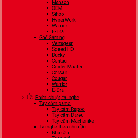
Manson
OEM
Sihoo
HyperWork
Warrior
E-Dra
Ghế Gaming
Vertagear
Speed HQ
Ducky
Centaur
Cooler Master
Corsair
Cougar
Warrior
E-Dra
Phím, chuột, tai nghe
Tay cầm game
Tay cầm Rapoo
Tay cầm Dareu
Tay cầm Machenike
Tai nghe theo nhu cầu
Nhu cầu