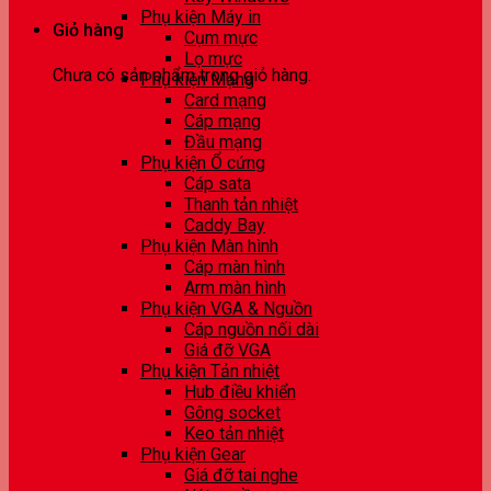
Phụ kiện Máy in
Giỏ hàng
Cụm mực
Lọ mực
Chưa có sản phẩm trong giỏ hàng.
Phụ kiện Mạng
Card mạng
Cáp mạng
Đầu mạng
Phụ kiện Ổ cứng
Cáp sata
Thanh tản nhiệt
Caddy Bay
Phụ kiện Màn hình
Cáp màn hình
Arm màn hình
Phụ kiện VGA & Nguồn
Cáp nguồn nối dài
Giá đỡ VGA
Phụ kiện Tản nhiệt
Hub điều khiển
Gông socket
Keo tản nhiệt
Phụ kiện Gear
Giá đỡ tai nghe