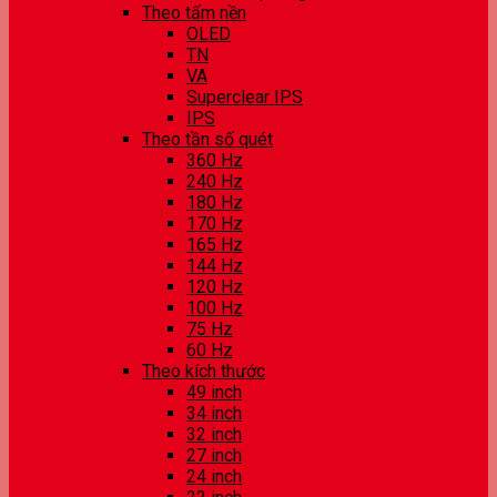
Theo tấm nền
OLED
TN
VA
Superclear IPS
IPS
Theo tần số quét
360 Hz
240 Hz
180 Hz
170 Hz
165 Hz
144 Hz
120 Hz
100 Hz
75 Hz
60 Hz
Theo kích thước
49 inch
34 inch
32 inch
27 inch
24 inch