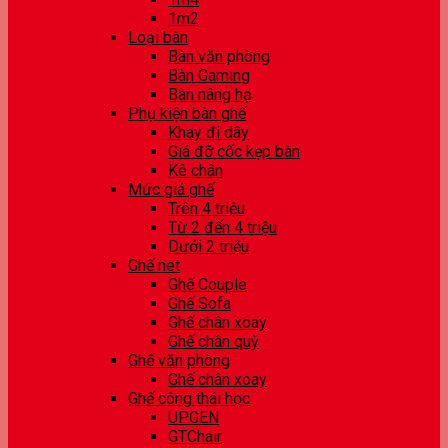
1m2
Loại bàn
Bàn văn phòng
Bàn Gaming
Bàn nâng hạ
Phụ kiện bàn ghế
Khay đi dây
Giá đỡ cốc kẹp bàn
Kê chân
Mức giá ghế
Trên 4 triệu
Từ 2 đến 4 triệu
Dưới 2 triệu
Ghế net
Ghế Couple
Ghế Sofa
Ghế chân xoay
Ghế chân quỳ
Ghế văn phòng
Ghế chân xoay
Ghế công thái học
UPGEN
GTChair