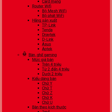
Card mạng
Router Wifi
Bộ Mesh WiFi
Bộ phát WiFi
Hãng sản xuất
TP-Link
Tenda
Draytek
D-Link
Asus
Aptek
Bàn, ghế gaming
Mức giá bàn
Trên 4 triệu
Từ 2 đến 4 triệu
Dưới 2 triệu
Kiểu dáng bàn
Chữ Y
Chữ T
Chữ Z
Chữ K
Chữ U
Bàn theo kích thước
1m4