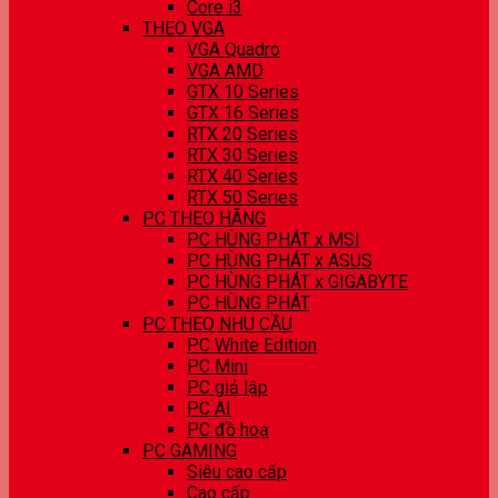
Core i3
THEO VGA
VGA Quadro
VGA AMD
GTX 10 Series
GTX 16 Series
RTX 20 Series
RTX 30 Series
RTX 40 Series
RTX 50 Series
PC THEO HÃNG
PC HÙNG PHÁT x MSI
PC HÙNG PHÁT x ASUS
PC HÙNG PHÁT x GIGABYTE
PC HÙNG PHÁT
PC THEO NHU CẦU
PC White Edition
PC Mini
PC giả lập
PC AI
PC đồ hoạ
PC GAMING
Siêu cao cấp
Cao cấp