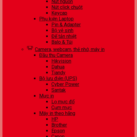
Nút nguồn
Nút click chuột
Keycap
Phụ kiện Laptop
Pin & Adapter
Bộ vệ sinh
Đế tản nhiệt
Balo & Túi
Camera, webcam, thẻ nhớ, máy in
Đầu thu Camera
Hikvision
Dahua
Tiandy
Bộ lưu điện (UPS)
Cyber Power
Santak
Mực in
Lọ mực đổ
Cụm mực
Máy in theo hãng
HP
Brother
Epson
Canon