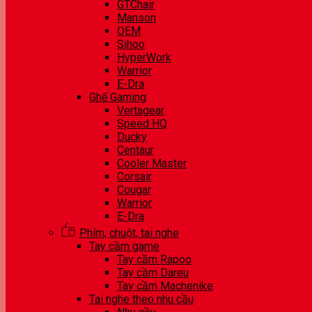
GTChair
Manson
OEM
Sihoo
HyperWork
Warrior
E-Dra
Ghế Gaming
Vertagear
Speed HQ
Ducky
Centaur
Cooler Master
Corsair
Cougar
Warrior
E-Dra
Phím, chuột, tai nghe
Tay cầm game
Tay cầm Rapoo
Tay cầm Dareu
Tay cầm Machenike
Tai nghe theo nhu cầu