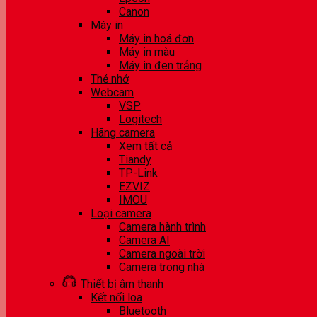
Canon
Máy in
Máy in hoá đơn
Máy in màu
Máy in đen trắng
Thẻ nhớ
Webcam
VSP
Logitech
Hãng camera
Xem tất cả
Tiandy
TP-Link
EZVIZ
IMOU
Loại camera
Camera hành trình
Camera AI
Camera ngoài trời
Camera trong nhà
Thiết bị âm thanh
Kết nối loa
Bluetooth