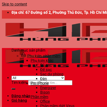
Skip to content
Địa chỉ: 67 Đường số 2, Phường Thủ Đức, Tp. Hồ Chí M
Danh mục sản phẩm
Phụ kiện, phần mềm
Phụ kiện khác
Củ sạc
Đế sạc
Sạc dự phòng
Đèn
Tìm kiếm:
Pin iPhone
Energizer
Bison
Đăng nhập
Phần mềm
Giỏ hàng
Office
Phần mềm diệt Virus