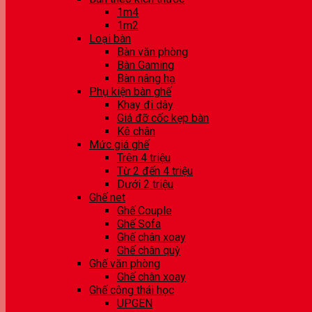
1m4
1m2
Loại bàn
Bàn văn phòng
Bàn Gaming
Bàn nâng hạ
Phụ kiện bàn ghế
Khay đi dây
Giá đỡ cốc kẹp bàn
Kê chân
Mức giá ghế
Trên 4 triệu
Từ 2 đến 4 triệu
Dưới 2 triệu
Ghế net
Ghế Couple
Ghế Sofa
Ghế chân xoay
Ghế chân quỳ
Ghế văn phòng
Ghế chân xoay
Ghế công thái học
UPGEN