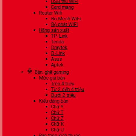
USB thu WiFi
Card mạng
Router Wifi
Bộ Mesh WiFi
Bộ phát WiFi
Hãng sản xuất
TP-Link
Tenda
Draytek
D-Link
Asus
Aptek
Bàn, ghế gaming
Mức giá bàn
Trên 4 triệu
Từ 2 đến 4 triệu
Dưới 2 triệu
Kiểu dáng bàn
Chữ Y
Chữ T
Chữ Z
Chữ K
Chữ U
Bàn theo kích thước