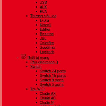
USB
AUX
RCA
Thương hiệu loa
E-Dra
Kisonli
Edifier
Bosston
JBL
Colorfire
Soudmax
Logitech
Thiết bị mạng
Phụ kiện mạng ❯
Switch
Switch 24 ports
Switch 16 ports
Switch 8 ports
Switch 5 ports
Thu WiFi
Chuẩn AX
Chuẩn AC
Chuẩn N