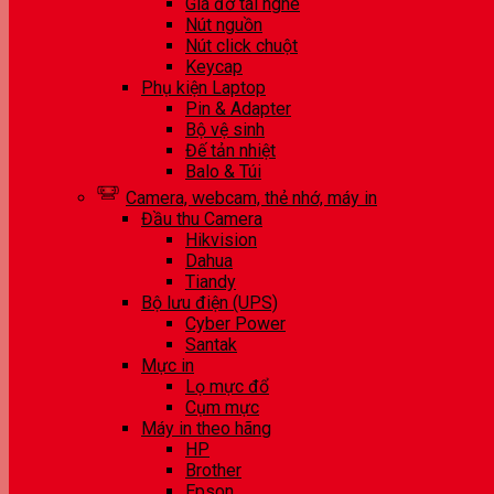
Giá đỡ tai nghe
Nút nguồn
Nút click chuột
Keycap
Phụ kiện Laptop
Pin & Adapter
Bộ vệ sinh
Đế tản nhiệt
Balo & Túi
Camera, webcam, thẻ nhớ, máy in
Đầu thu Camera
Hikvision
Dahua
Tiandy
Bộ lưu điện (UPS)
Cyber Power
Santak
Mực in
Lọ mực đổ
Cụm mực
Máy in theo hãng
HP
Brother
Epson