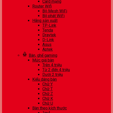
Card mạng
Router Wifi
Bộ Mesh WiFi
Bộ phát WiFi
Hãng sản xuất
TP-Link
Tenda
Draytek
D-Link
Asus
Aptek
Bàn, ghế gaming
Mức giá bàn
Trên 4 triệu
Từ 2 đến 4 triệu
Dưới 2 triệu
Kiểu dáng bàn
Chữ Y
Chữ T
Chữ Z
Chữ K
Chữ U
Bàn theo kích thước
1m4