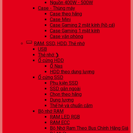
Nguồn 400W - 500W
Case - Thùng máy
Case theo hãng
Case Mini
Case Gaming 2 mặt kính (hồ cá)
Case Gaming 1 mặt kính
Case văn phòng
RAM, SSD, HDD, Thẻ nhớ
USB
Thẻ nhớ ❯
Ổ cứng HDD
Ổ Nas
HDD theo dung lượng
Ổ cứng SSD
Phụ kiện SSD
SSD gắn ngoài
Chọn theo hãng
Dung lượng
Thế hệ và chuẩn cắm
Bộ nhớ RAM
RAM LED RGB
RAM ECC
Bộ Nhớ Ram Theo Bus Chính Hãng Giá