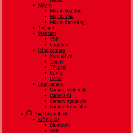
Máy in
Máy in hoá đơn
Máy in màu
Máy in đen trắng
Thẻ nhớ
Webcam
VSP
Logitech
Hãng camera
Xem tất cả
Tiandy
TP-Link
EZVIZ
IMOU
Loại camera
Camera hành trình
Camera AI
Camera ngoài trời
Camera trong nhà
Thiết bị âm thanh
Kết nối loa
Bluetooth
USB