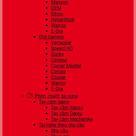
Manson
OEM
Sihoo
HyperWork
Warrior
E-Dra
Ghế Gaming
Vertagear
Speed HQ
Ducky
Centaur
Cooler Master
Corsair
Cougar
Warrior
E-Dra
Phím, chuột, tai nghe
Tay cầm game
Tay cầm Rapoo
Tay cầm Dareu
Tay cầm Machenike
Tai nghe theo nhu cầu
Nhu cầu