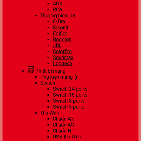
AUX
RCA
Thương hiệu loa
E-Dra
Kisonli
Edifier
Bosston
JBL
Colorfire
Soudmax
Logitech
Thiết bị mạng
Phụ kiện mạng ❯
Switch
Switch 24 ports
Switch 16 ports
Switch 8 ports
Switch 5 ports
Thu WiFi
Chuẩn AX
Chuẩn AC
Chuẩn N
USB thu WiFi