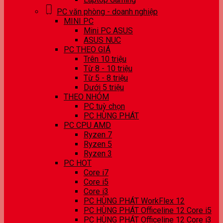
PC văn phòng - doanh nghiệp
MINI PC
Mini PC ASUS
ASUS NUC
PC THEO GIÁ
Trên 10 triệu
Từ 8 - 10 triệu
Từ 5 - 8 triệu
Dưới 5 triệu
THEO NHÓM
PC tuỳ chọn
PC HÙNG PHÁT
PC CPU AMD
Ryzen 7
Ryzen 5
Ryzen 3
PC HOT
Core i7
Core i5
Core i3
PC HÙNG PHÁT WorkFlex 12
PC HÙNG PHÁT Officeline 12 Core i5
PC HÙNG PHÁT Officeline 12 Core i3