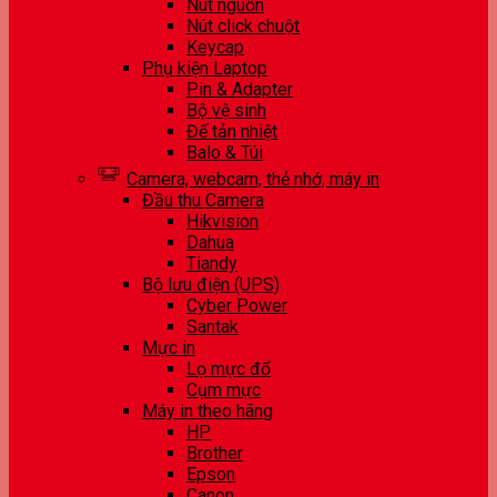
Nút nguồn
Nút click chuột
Keycap
Phụ kiện Laptop
Pin & Adapter
Bộ vệ sinh
Đế tản nhiệt
Balo & Túi
Camera, webcam, thẻ nhớ, máy in
Đầu thu Camera
Hikvision
Dahua
Tiandy
Bộ lưu điện (UPS)
Cyber Power
Santak
Mực in
Lọ mực đổ
Cụm mực
Máy in theo hãng
HP
Brother
Epson
Canon