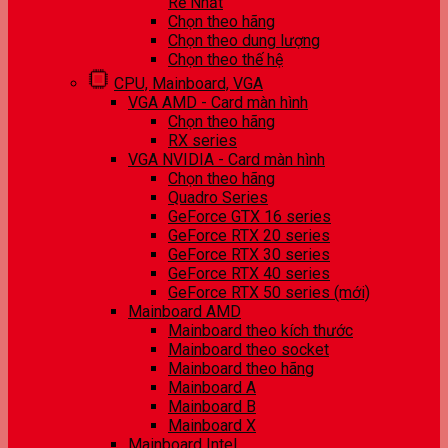
Rẻ Nhất
Chọn theo hãng
Chọn theo dung lượng
Chọn theo thế hệ
CPU, Mainboard, VGA
VGA AMD - Card màn hình
Chọn theo hãng
RX series
VGA NVIDIA - Card màn hình
Chọn theo hãng
Quadro Series
GeForce GTX 16 series
GeForce RTX 20 series
GeForce RTX 30 series
GeForce RTX 40 series
GeForce RTX 50 series (mới)
Mainboard AMD
Mainboard theo kích thước
Mainboard theo socket
Mainboard theo hãng
Mainboard A
Mainboard B
Mainboard X
Mainboard Intel