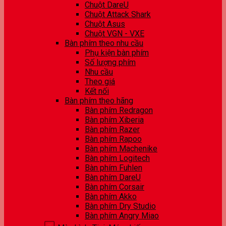
Chuột DareU
Chuột Attack Shark
Chuột Asus
Chuột VGN - VXE
Bàn phím theo nhu cầu
Phụ kiện bàn phím
Số lượng phím
Nhu cầu
Theo giá
Kết nối
Bàn phím theo hãng
Bàn phím Redragon
Bàn phím Xiberia
Bàn phím Razer
Bàn phím Rapoo
Bàn phím Machenike
Bàn phím Logitech
Bàn phím Fuhlen
Bàn phím DareU
Bàn phím Corsair
Bàn phím Akko
Bàn phím Dry Studio
Bàn phím Angry Miao