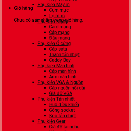
Phụ kiện Máy in
Giỏ hàng
Cụm mực
Lọ mực
Chưa có sản phẩm trong giỏ hàng.
Phụ kiện Mạng
Card mạng
Cáp mạng
Đầu mạng
Phụ kiện Ổ cứng
Cáp sata
Thanh tản nhiệt
Caddy Bay
Phụ kiện Màn hình
Cáp màn hình
Arm màn hình
Phụ kiện VGA & Nguồn
Cáp nguồn nối dài
Giá đỡ VGA
Phụ kiện Tản nhiệt
Hub điều khiển
Gông socket
Keo tản nhiệt
Phụ kiện Gear
Giá đỡ tai nghe