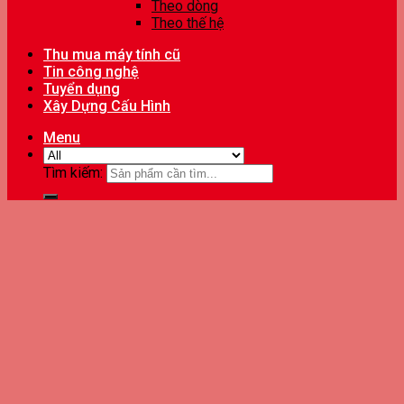
Theo dòng
Theo thế hệ
Thu mua máy tính cũ
Tin công nghệ
Tuyển dụng
Xây Dựng Cấu Hình
Menu
Tìm kiếm: