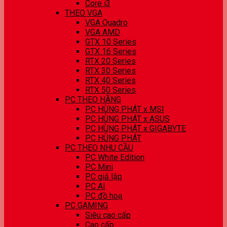
Core i3
THEO VGA
VGA Quadro
VGA AMD
GTX 10 Series
GTX 16 Series
RTX 20 Series
RTX 30 Series
RTX 40 Series
RTX 50 Series
PC THEO HÃNG
PC HÙNG PHÁT x MSI
PC HÙNG PHÁT x ASUS
PC HÙNG PHÁT x GIGABYTE
PC HÙNG PHÁT
PC THEO NHU CẦU
PC White Edition
PC Mini
PC giả lập
PC AI
PC đồ hoạ
PC GAMING
Siêu cao cấp
Cao cấp