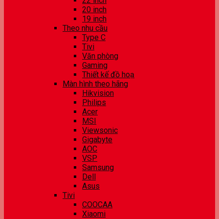
22 inch
20 inch
19 inch
Theo nhu cầu
Type C
Tivi
Văn phòng
Gaming
Thiết kế đồ hoạ
Màn hình theo hãng
Hikvision
Philips
Acer
MSI
Viewsonic
Gigabyte
AOC
VSP
Samsung
Dell
Asus
Tivi
COOCAA
Xiaomi