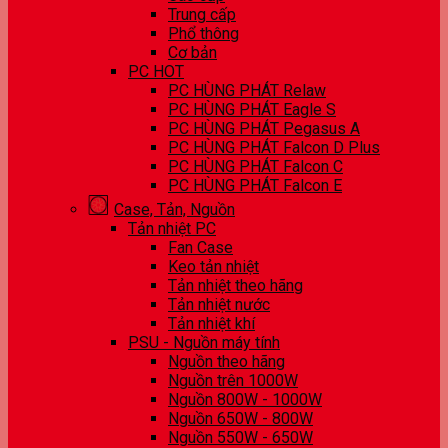
Trung cấp
Phổ thông
Cơ bản
PC HOT
PC HÙNG PHÁT Relaw
PC HÙNG PHÁT Eagle S
PC HÙNG PHÁT Pegasus A
PC HÙNG PHÁT Falcon D Plus
PC HÙNG PHÁT Falcon C
PC HÙNG PHÁT Falcon E
Case, Tản, Nguồn
Tản nhiệt PC
Fan Case
Keo tản nhiệt
Tản nhiệt theo hãng
Tản nhiệt nước
Tản nhiệt khí
PSU - Nguồn máy tính
Nguồn theo hãng
Nguồn trên 1000W
Nguồn 800W - 1000W
Nguồn 650W - 800W
Nguồn 550W - 650W