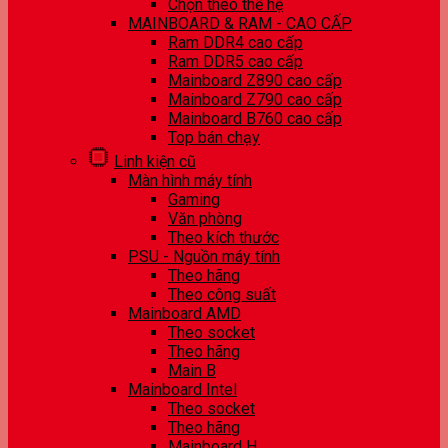
Chọn theo thế hệ
MAINBOARD & RAM - CAO CẤP
Ram DDR4 cao cấp
Ram DDR5 cao cấp
Mainboard Z890 cao cấp
Mainboard Z790 cao cấp
Mainboard B760 cao cấp
Top bán chạy
Linh kiện cũ
Màn hình máy tính
Gaming
Văn phòng
Theo kích thước
PSU - Nguồn máy tính
Theo hãng
Theo công suất
Mainboard AMD
Theo socket
Theo hãng
Main B
Mainboard Intel
Theo socket
Theo hãng
Mainboard H