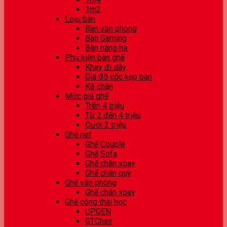
1m2
Loại bàn
Bàn văn phòng
Bàn Gaming
Bàn nâng hạ
Phụ kiện bàn ghế
Khay đi dây
Giá đỡ cốc kẹp bàn
Kê chân
Mức giá ghế
Trên 4 triệu
Từ 2 đến 4 triệu
Dưới 2 triệu
Ghế net
Ghế Couple
Ghế Sofa
Ghế chân xoay
Ghế chân quỳ
Ghế văn phòng
Ghế chân xoay
Ghế công thái học
UPGEN
GTChair