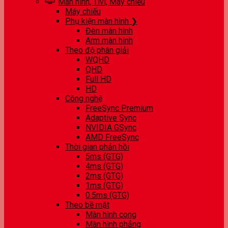
Màn hình, Tivi, Máy chiếu
Máy chiếu
Phụ kiện màn hình ❯
Đèn màn hình
Arm màn hình
Theo độ phân giải
WQHD
QHD
Full HD
HD
Công nghệ
FreeSync Premium
Adaptive Sync
NVIDIA GSync
AMD FreeSync
Thời gian phản hồi
5ms (GTG)
4ms (GTG)
2ms (GTG)
1ms (GTG)
0.5ms (GTG)
Theo bề mặt
Màn hình cong
Màn hình phẳng