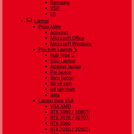
Samsung
VSP
LG
Laptop
Phần Mềm
Antivirus
Microsoft Office
Microsoft Windows
Phụ kiện Laptop ❯
Hub Type C
SSD Laptop
Adapter laptop
Pin laptop
Ram laptop
Bộ vệ sinh
Đế tản nhiệt
Balo
Laptop theo VGA
VGA AMD
RTX 3080 / 3080Ti
RTX 3070 / 3070Ti
RTX 3060
RTX 3050 / 3050Ti