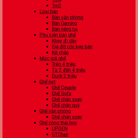
1m2
Loại bàn
Bàn văn phòng
Bàn Gaming
Bàn nâng hạ
Phụ kiện bàn ghế
Khay đi dây
Giá đỡ cốc kẹp bàn
Kê chân
Mức giá ghế
Trên 4 triệu
Từ 2 đến 4 triệu
Dưới 2 triệu
Ghế net
Ghế Couple
Ghế Sofa
Ghế chân xoay
Ghế chân quỳ
Ghế văn phòng
Ghế chân xoay
Ghế công thái học
UPGEN
GTChair