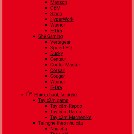
Manson
OEM
Sihoo
HyperWork
Warrior
E-Dra
Ghế Gaming
Vertagear
Speed HQ
Ducky
Centaur
Cooler Master
Corsair
Cougar
Warrior
E-Dra
Phím, chuột, tai nghe
Tay cầm game
Tay cầm Rapoo
Tay cầm Dareu
Tay cầm Machenike
Tai nghe theo nhu cầu
Nhu cầu