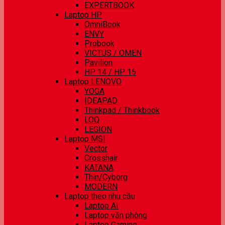
EXPERTBOOK
Laptop HP
OmniBook
ENVY
Probook
VICTUS / OMEN
Pavilion
HP 14 / HP 15
Laptop LENOVO
YOGA
IDEAPAD
Thinkpad / Thinkbook
LOQ
LEGION
Laptop MSI
Vector
Crosshair
KATANA
Thin/Cyborg
MODERN
Laptop theo nhu cầu
Laptop AI
Laptop văn phòng
Laptop Gaming