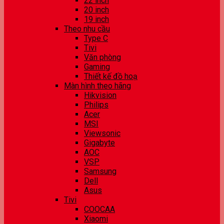
22 inch
20 inch
19 inch
Theo nhu cầu
Type C
Tivi
Văn phòng
Gaming
Thiết kế đồ hoạ
Màn hình theo hãng
Hikvision
Philips
Acer
MSI
Viewsonic
Gigabyte
AOC
VSP
Samsung
Dell
Asus
Tivi
COOCAA
Xiaomi