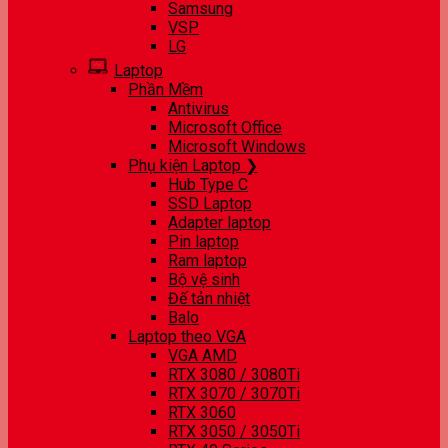
Samsung
VSP
LG
Laptop
Phần Mềm
Antivirus
Microsoft Office
Microsoft Windows
Phụ kiện Laptop ❯
Hub Type C
SSD Laptop
Adapter laptop
Pin laptop
Ram laptop
Bộ vệ sinh
Đế tản nhiệt
Balo
Laptop theo VGA
VGA AMD
RTX 3080 / 3080Ti
RTX 3070 / 3070Ti
RTX 3060
RTX 3050 / 3050Ti