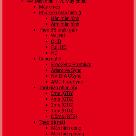
Màn hình, Tivi, Máy chiếu
Máy chiếu
Phụ kiện màn hình ❯
Đèn màn hình
Arm màn hình
Theo độ phân giải
WQHD
QHD
Full HD
HD
Công nghệ
FreeSync Premium
Adaptive Sync
NVIDIA GSync
AMD FreeSync
Thời gian phản hồi
5ms (GTG)
4ms (GTG)
2ms (GTG)
1ms (GTG)
0.5ms (GTG)
Theo bề mặt
Màn hình cong
Màn hình phẳng