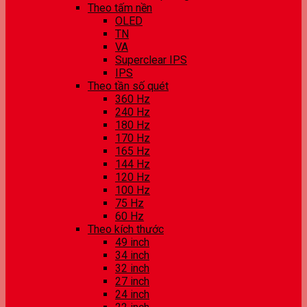
Theo tấm nền
OLED
TN
VA
Superclear IPS
IPS
Theo tần số quét
360 Hz
240 Hz
180 Hz
170 Hz
165 Hz
144 Hz
120 Hz
100 Hz
75 Hz
60 Hz
Theo kích thước
49 inch
34 inch
32 inch
27 inch
24 inch