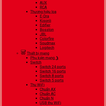
AUX
RCA
Thương hiệu loa
E-Dra
Kisonli
Edifier
Bosston
JBL
Colorfire
Soudmax
Logitech
Thiết bị mạng
Phụ kiện mạng ❯
Switch
Switch 24 ports
Switch 16 ports
Switch 8 ports
Switch 5 ports
Thu WiFi
Chuẩn AX
Chuẩn AC
Chuẩn N
USB thu WiFi