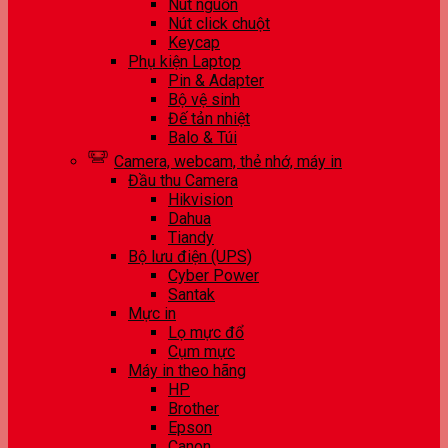
Nút nguồn
Nút click chuột
Keycap
Phụ kiện Laptop
Pin & Adapter
Bộ vệ sinh
Đế tản nhiệt
Balo & Túi
Camera, webcam, thẻ nhớ, máy in
Đầu thu Camera
Hikvision
Dahua
Tiandy
Bộ lưu điện (UPS)
Cyber Power
Santak
Mực in
Lọ mực đổ
Cụm mực
Máy in theo hãng
HP
Brother
Epson
Canon