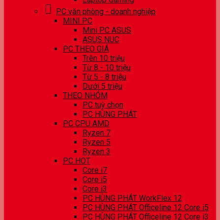
PC văn phòng - doanh nghiệp
MINI PC
Mini PC ASUS
ASUS NUC
PC THEO GIÁ
Trên 10 triệu
Từ 8 - 10 triệu
Từ 5 - 8 triệu
Dưới 5 triệu
THEO NHÓM
PC tuỳ chọn
PC HÙNG PHÁT
PC CPU AMD
Ryzen 7
Ryzen 5
Ryzen 3
PC HOT
Core i7
Core i5
Core i3
PC HÙNG PHÁT WorkFlex 12
PC HÙNG PHÁT Officeline 12 Core i5
PC HÙNG PHÁT Officeline 12 Core i3