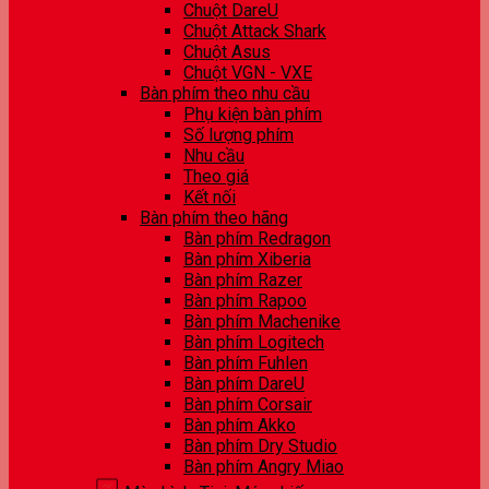
Chuột DareU
Chuột Attack Shark
Chuột Asus
Chuột VGN - VXE
Bàn phím theo nhu cầu
Phụ kiện bàn phím
Số lượng phím
Nhu cầu
Theo giá
Kết nối
Bàn phím theo hãng
Bàn phím Redragon
Bàn phím Xiberia
Bàn phím Razer
Bàn phím Rapoo
Bàn phím Machenike
Bàn phím Logitech
Bàn phím Fuhlen
Bàn phím DareU
Bàn phím Corsair
Bàn phím Akko
Bàn phím Dry Studio
Bàn phím Angry Miao