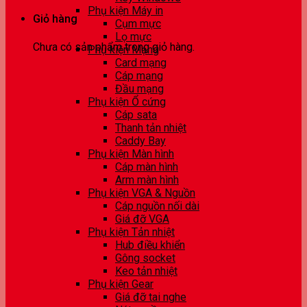
Phụ kiện Máy in
Giỏ hàng
Cụm mực
Lọ mực
Chưa có sản phẩm trong giỏ hàng.
Phụ kiện Mạng
Card mạng
Cáp mạng
Đầu mạng
Phụ kiện Ổ cứng
Cáp sata
Thanh tản nhiệt
Caddy Bay
Phụ kiện Màn hình
Cáp màn hình
Arm màn hình
Phụ kiện VGA & Nguồn
Cáp nguồn nối dài
Giá đỡ VGA
Phụ kiện Tản nhiệt
Hub điều khiển
Gông socket
Keo tản nhiệt
Phụ kiện Gear
Giá đỡ tai nghe