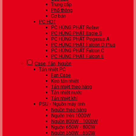
Trung cấp
Phổ thông
Cơ bản
PC HOT
PC HÙNG PHÁT Relaw
PC HÙNG PHÁT Eagle S
PC HÙNG PHÁT Pegasus A
PC HÙNG PHÁT Falcon D Plus
PC HÙNG PHÁT Falcon C
PC HÙNG PHÁT Falcon E
Case, Tản, Nguồn
Tản nhiệt PC
Fan Case
Keo tản nhiệt
Tản nhiệt theo hãng
Tản nhiệt nước
Tản nhiệt khí
PSU - Nguồn máy tính
Nguồn theo hãng
Nguồn trên 1000W
Nguồn 800W - 1000W
Nguồn 650W - 800W
Nguồn 550W - 650W