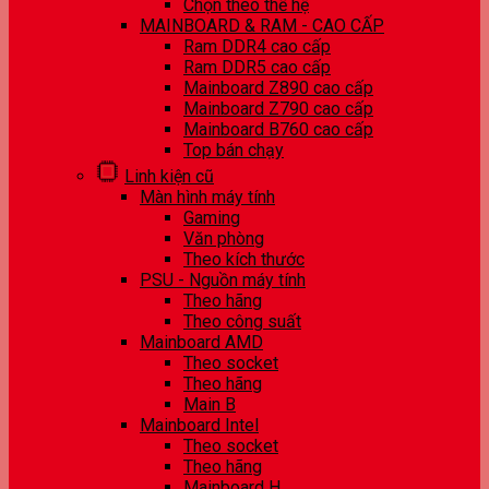
Chọn theo thế hệ
MAINBOARD & RAM - CAO CẤP
Ram DDR4 cao cấp
Ram DDR5 cao cấp
Mainboard Z890 cao cấp
Mainboard Z790 cao cấp
Mainboard B760 cao cấp
Top bán chạy
Linh kiện cũ
Màn hình máy tính
Gaming
Văn phòng
Theo kích thước
PSU - Nguồn máy tính
Theo hãng
Theo công suất
Mainboard AMD
Theo socket
Theo hãng
Main B
Mainboard Intel
Theo socket
Theo hãng
Mainboard H