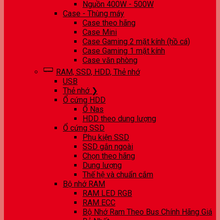
Nguồn 400W - 500W
Case - Thùng máy
Case theo hãng
Case Mini
Case Gaming 2 mặt kính (hồ cá)
Case Gaming 1 mặt kính
Case văn phòng
RAM, SSD, HDD, Thẻ nhớ
USB
Thẻ nhớ ❯
Ổ cứng HDD
Ổ Nas
HDD theo dung lượng
Ổ cứng SSD
Phụ kiện SSD
SSD gắn ngoài
Chọn theo hãng
Dung lượng
Thế hệ và chuẩn cắm
Bộ nhớ RAM
RAM LED RGB
RAM ECC
Bộ Nhớ Ram Theo Bus Chính Hãng Giá