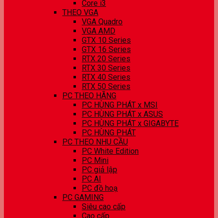
Core i3
THEO VGA
VGA Quadro
VGA AMD
GTX 10 Series
GTX 16 Series
RTX 20 Series
RTX 30 Series
RTX 40 Series
RTX 50 Series
PC THEO HÃNG
PC HÙNG PHÁT x MSI
PC HÙNG PHÁT x ASUS
PC HÙNG PHÁT x GIGABYTE
PC HÙNG PHÁT
PC THEO NHU CẦU
PC White Edition
PC Mini
PC giả lập
PC AI
PC đồ hoạ
PC GAMING
Siêu cao cấp
Cao cấp