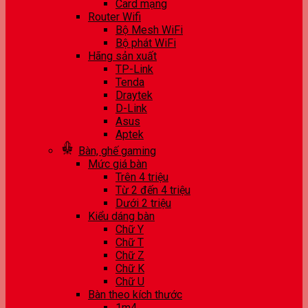
Card mạng
Router Wifi
Bộ Mesh WiFi
Bộ phát WiFi
Hãng sản xuất
TP-Link
Tenda
Draytek
D-Link
Asus
Aptek
Bàn, ghế gaming
Mức giá bàn
Trên 4 triệu
Từ 2 đến 4 triệu
Dưới 2 triệu
Kiểu dáng bàn
Chữ Y
Chữ T
Chữ Z
Chữ K
Chữ U
Bàn theo kích thước
1m4