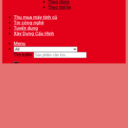
Theo dòng
Theo thế hệ
Thu mua máy tính cũ
Tin công nghệ
Tuyển dụng
Xây Dựng Cấu Hình
Menu
Tìm kiếm: