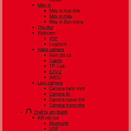
Máy in
Máy in hoá đơn
Máy in màu
Máy in đen trắng
Thẻ nhớ
Webcam
VSP
Logitech
Hãng camera
Xem tất cả
Tiandy
TP-Link
EZVIZ
IMOU
Loại camera
Camera hành trình
Camera AI
Camera ngoài trời
Camera trong nhà
Thiết bị âm thanh
Kết nối loa
Bluetooth
USB