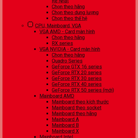
Rẻ Nhất
Chọn theo hãng
Chọn theo dung lượng
Chọn theo thế hệ
CPU, Mainboard, VGA
VGA AMD - Card màn hình
Chọn theo hãng
RX series
VGA NVIDIA - Card màn hình
Chọn theo hãng
Quadro Series
GeForce GTX 16 series
GeForce RTX 20 series
GeForce RTX 30 series
GeForce RTX 40 series
GeForce RTX 50 series (mới)
Mainboard AMD
Mainboard theo kích thước
Mainboard theo socket
Mainboard theo hãng
Mainboard A
Mainboard B
Mainboard X
Mainboard Intel