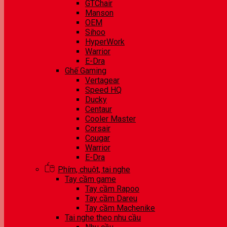
GTChair
Manson
OEM
Sihoo
HyperWork
Warrior
E-Dra
Ghế Gaming
Vertagear
Speed HQ
Ducky
Centaur
Cooler Master
Corsair
Cougar
Warrior
E-Dra
Phím, chuột, tai nghe
Tay cầm game
Tay cầm Rapoo
Tay cầm Dareu
Tay cầm Machenike
Tai nghe theo nhu cầu