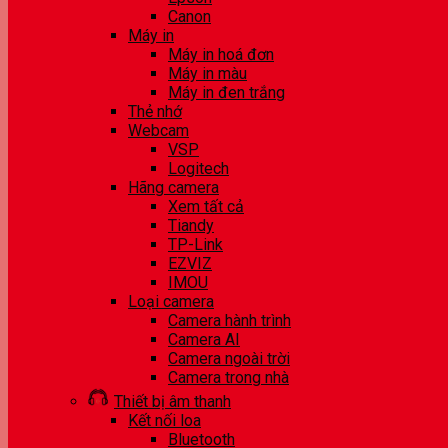
Canon
Máy in
Máy in hoá đơn
Máy in màu
Máy in đen trắng
Thẻ nhớ
Webcam
VSP
Logitech
Hãng camera
Xem tất cả
Tiandy
TP-Link
EZVIZ
IMOU
Loại camera
Camera hành trình
Camera AI
Camera ngoài trời
Camera trong nhà
Thiết bị âm thanh
Kết nối loa
Bluetooth