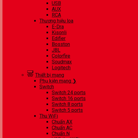
USB
AUX
RCA
Thương hiệu loa
E-Dra
Kisonli
Edifier
Bosston
JBL
Colorfire
Soudmax
Logitech
Thiết bị mạng
Phụ kiện mạng ❯
Switch
Switch 24 ports
Switch 16 ports
Switch 8 ports
Switch 5 ports
Thu WiFi
Chuẩn AX
Chuẩn AC
Chuẩn N