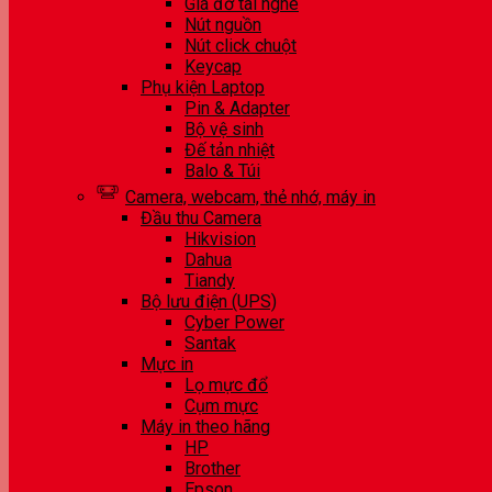
Giá đỡ tai nghe
Nút nguồn
Nút click chuột
Keycap
Phụ kiện Laptop
Pin & Adapter
Bộ vệ sinh
Đế tản nhiệt
Balo & Túi
Camera, webcam, thẻ nhớ, máy in
Đầu thu Camera
Hikvision
Dahua
Tiandy
Bộ lưu điện (UPS)
Cyber Power
Santak
Mực in
Lọ mực đổ
Cụm mực
Máy in theo hãng
HP
Brother
Epson