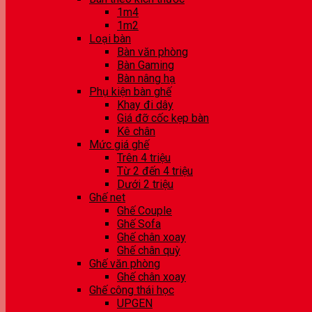
1m4
1m2
Loại bàn
Bàn văn phòng
Bàn Gaming
Bàn nâng hạ
Phụ kiện bàn ghế
Khay đi dây
Giá đỡ cốc kẹp bàn
Kê chân
Mức giá ghế
Trên 4 triệu
Từ 2 đến 4 triệu
Dưới 2 triệu
Ghế net
Ghế Couple
Ghế Sofa
Ghế chân xoay
Ghế chân quỳ
Ghế văn phòng
Ghế chân xoay
Ghế công thái học
UPGEN