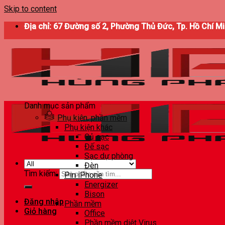
Skip to content
Địa chỉ: 67 Đường số 2, Phường Thủ Đức, Tp. Hồ Chí M
Danh mục sản phẩm
Phụ kiện, phần mềm
Phụ kiện khác
Củ sạc
Đế sạc
Sạc dự phòng
Đèn
Tìm kiếm:
Pin iPhone
Energizer
Bison
Đăng nhập
Phần mềm
Giỏ hàng
Office
Phần mềm diệt Virus