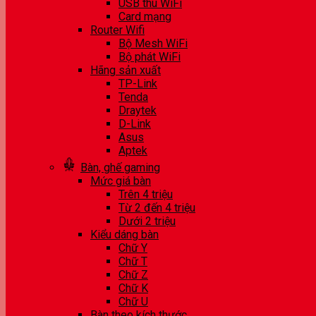
USB thu WiFi
Card mạng
Router Wifi
Bộ Mesh WiFi
Bộ phát WiFi
Hãng sản xuất
TP-Link
Tenda
Draytek
D-Link
Asus
Aptek
Bàn, ghế gaming
Mức giá bàn
Trên 4 triệu
Từ 2 đến 4 triệu
Dưới 2 triệu
Kiểu dáng bàn
Chữ Y
Chữ T
Chữ Z
Chữ K
Chữ U
Bàn theo kích thước