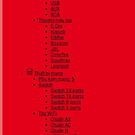
USB
AUX
RCA
Thương hiệu loa
E-Dra
Kisonli
Edifier
Bosston
JBL
Colorfire
Soudmax
Logitech
Thiết bị mạng
Phụ kiện mạng ❯
Switch
Switch 24 ports
Switch 16 ports
Switch 8 ports
Switch 5 ports
Thu WiFi
Chuẩn AX
Chuẩn AC
Chuẩn N