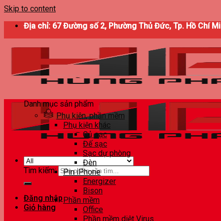
Skip to content
Địa chỉ: 67 Đường số 2, Phường Thủ Đức, Tp. Hồ Chí M
Danh mục sản phẩm
Phụ kiện, phần mềm
Phụ kiện khác
Củ sạc
Đế sạc
Sạc dự phòng
Đèn
Tìm kiếm:
Pin iPhone
Energizer
Bison
Đăng nhập
Phần mềm
Giỏ hàng
Office
Phần mềm diệt Virus