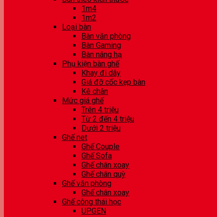
1m4
1m2
Loại bàn
Bàn văn phòng
Bàn Gaming
Bàn nâng hạ
Phụ kiện bàn ghế
Khay đi dây
Giá đỡ cốc kẹp bàn
Kê chân
Mức giá ghế
Trên 4 triệu
Từ 2 đến 4 triệu
Dưới 2 triệu
Ghế net
Ghế Couple
Ghế Sofa
Ghế chân xoay
Ghế chân quỳ
Ghế văn phòng
Ghế chân xoay
Ghế công thái học
UPGEN