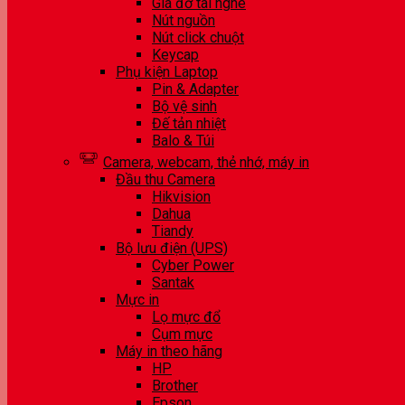
Giá đỡ tai nghe
Nút nguồn
Nút click chuột
Keycap
Phụ kiện Laptop
Pin & Adapter
Bộ vệ sinh
Đế tản nhiệt
Balo & Túi
Camera, webcam, thẻ nhớ, máy in
Đầu thu Camera
Hikvision
Dahua
Tiandy
Bộ lưu điện (UPS)
Cyber Power
Santak
Mực in
Lọ mực đổ
Cụm mực
Máy in theo hãng
HP
Brother
Epson