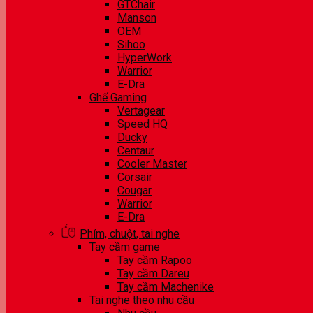
GTChair
Manson
OEM
Sihoo
HyperWork
Warrior
E-Dra
Ghế Gaming
Vertagear
Speed HQ
Ducky
Centaur
Cooler Master
Corsair
Cougar
Warrior
E-Dra
Phím, chuột, tai nghe
Tay cầm game
Tay cầm Rapoo
Tay cầm Dareu
Tay cầm Machenike
Tai nghe theo nhu cầu