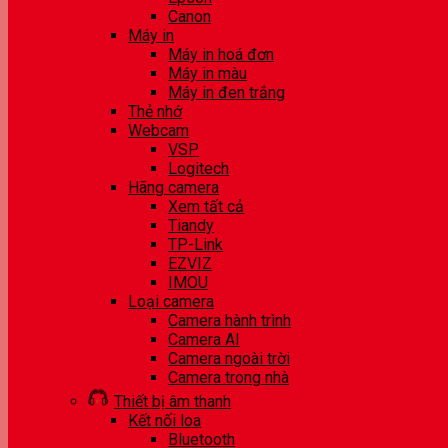
Canon
Máy in
Máy in hoá đơn
Máy in màu
Máy in đen trắng
Thẻ nhớ
Webcam
VSP
Logitech
Hãng camera
Xem tất cả
Tiandy
TP-Link
EZVIZ
IMOU
Loại camera
Camera hành trình
Camera AI
Camera ngoài trời
Camera trong nhà
Thiết bị âm thanh
Kết nối loa
Bluetooth