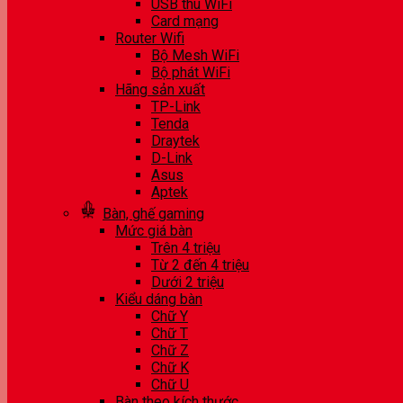
USB thu WiFi
Card mạng
Router Wifi
Bộ Mesh WiFi
Bộ phát WiFi
Hãng sản xuất
TP-Link
Tenda
Draytek
D-Link
Asus
Aptek
Bàn, ghế gaming
Mức giá bàn
Trên 4 triệu
Từ 2 đến 4 triệu
Dưới 2 triệu
Kiểu dáng bàn
Chữ Y
Chữ T
Chữ Z
Chữ K
Chữ U
Bàn theo kích thước