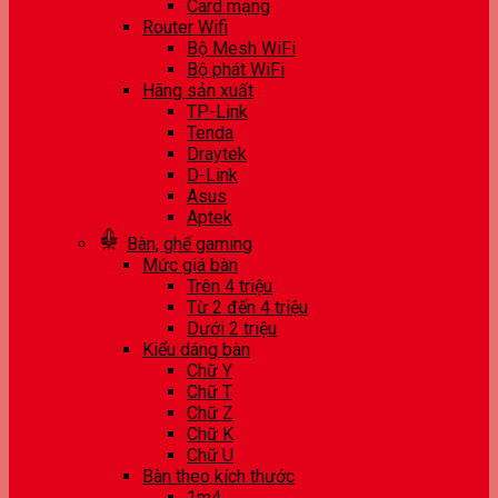
Card mạng
Router Wifi
Bộ Mesh WiFi
Bộ phát WiFi
Hãng sản xuất
TP-Link
Tenda
Draytek
D-Link
Asus
Aptek
Bàn, ghế gaming
Mức giá bàn
Trên 4 triệu
Từ 2 đến 4 triệu
Dưới 2 triệu
Kiểu dáng bàn
Chữ Y
Chữ T
Chữ Z
Chữ K
Chữ U
Bàn theo kích thước
1m4