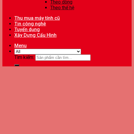
Theo dòng
Theo thế hệ
Thu mua máy tính cũ
Tin công nghệ
Tuyển dụng
Xây Dựng Cấu Hình
Menu
Tìm kiếm: