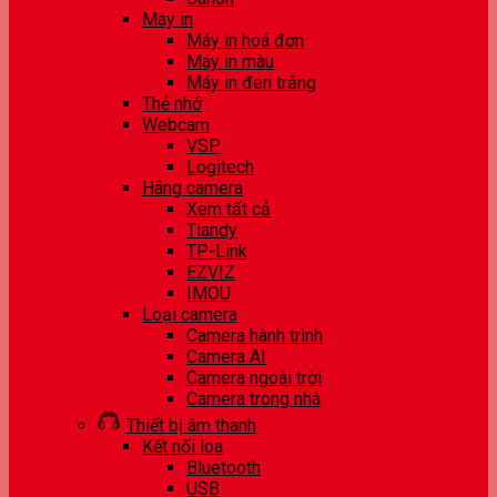
Máy in
Máy in hoá đơn
Máy in màu
Máy in đen trắng
Thẻ nhớ
Webcam
VSP
Logitech
Hãng camera
Xem tất cả
Tiandy
TP-Link
EZVIZ
IMOU
Loại camera
Camera hành trình
Camera AI
Camera ngoài trời
Camera trong nhà
Thiết bị âm thanh
Kết nối loa
Bluetooth
USB