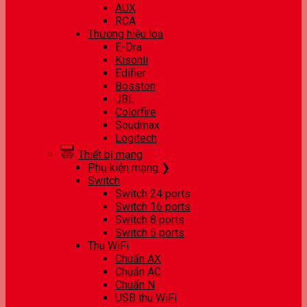
AUX
RCA
Thương hiệu loa
E-Dra
Kisonli
Edifier
Bosston
JBL
Colorfire
Soudmax
Logitech
Thiết bị mạng
Phụ kiện mạng ❯
Switch
Switch 24 ports
Switch 16 ports
Switch 8 ports
Switch 5 ports
Thu WiFi
Chuẩn AX
Chuẩn AC
Chuẩn N
USB thu WiFi