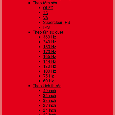
Theo tấm nền
OLED
TN
VA
Superclear IPS
IPS
Theo tần số quét
360 Hz
240 Hz
180 Hz
170 Hz
165 Hz
144 Hz
120 Hz
100 Hz
75 Hz
60 Hz
Theo kích thước
49 inch
34 inch
32 inch
27 inch
24 inch