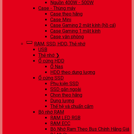
Nguồn 400W - 500W
Case - Thùng máy
Case theo hãng
Case Mini
Case Gaming 2 mặt kính (hồ cá)
Case Gaming 1 mặt kính
Case văn phòng
RAM, SSD, HDD, Thẻ nhớ
USB
Thẻ nhớ ❯
Ổ cứng HDD
Ổ Nas
HDD theo dung lượng
Ổ cứng SSD
Phụ kiện SSD
SSD gắn ngoài
Chọn theo hãng
Dung lượng
Thế hệ và chuẩn cắm
Bộ nhớ RAM
RAM LED RGB
RAM ECC
Bộ Nhớ Ram Theo Bus Chính Hãng Giá