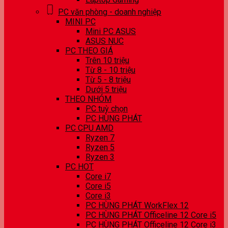
PC văn phòng - doanh nghiệp
MINI PC
Mini PC ASUS
ASUS NUC
PC THEO GIÁ
Trên 10 triệu
Từ 8 - 10 triệu
Từ 5 - 8 triệu
Dưới 5 triệu
THEO NHÓM
PC tuỳ chọn
PC HÙNG PHÁT
PC CPU AMD
Ryzen 7
Ryzen 5
Ryzen 3
PC HOT
Core i7
Core i5
Core i3
PC HÙNG PHÁT WorkFlex 12
PC HÙNG PHÁT Officeline 12 Core i5
PC HÙNG PHÁT Officeline 12 Core i3