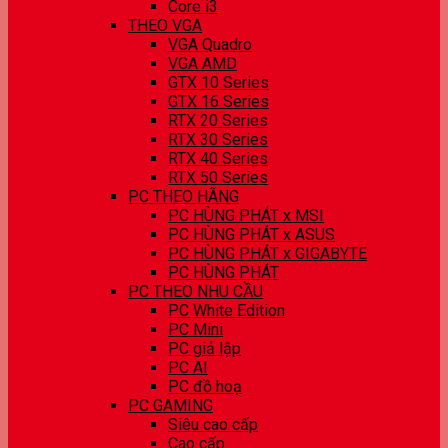
Core i3
THEO VGA
VGA Quadro
VGA AMD
GTX 10 Series
GTX 16 Series
RTX 20 Series
RTX 30 Series
RTX 40 Series
RTX 50 Series
PC THEO HÃNG
PC HÙNG PHÁT x MSI
PC HÙNG PHÁT x ASUS
PC HÙNG PHÁT x GIGABYTE
PC HÙNG PHÁT
PC THEO NHU CẦU
PC White Edition
PC Mini
PC giả lập
PC AI
PC đồ hoạ
PC GAMING
Siêu cao cấp
Cao cấp