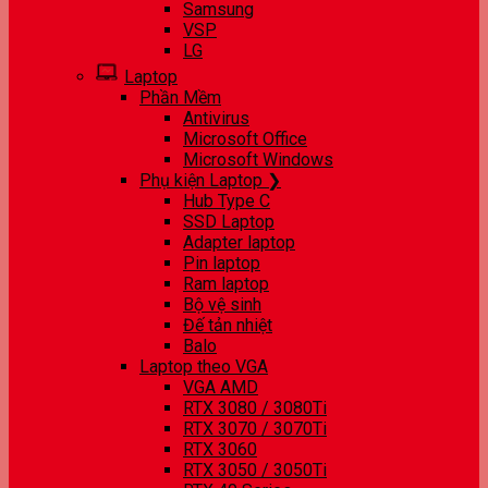
Samsung
VSP
LG
Laptop
Phần Mềm
Antivirus
Microsoft Office
Microsoft Windows
Phụ kiện Laptop ❯
Hub Type C
SSD Laptop
Adapter laptop
Pin laptop
Ram laptop
Bộ vệ sinh
Đế tản nhiệt
Balo
Laptop theo VGA
VGA AMD
RTX 3080 / 3080Ti
RTX 3070 / 3070Ti
RTX 3060
RTX 3050 / 3050Ti