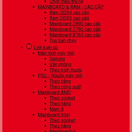
Chọn theo thế hệ
MAINBOARD & RAM - CAO CẤP
Ram DDR4 cao cấp
Ram DDR5 cao cấp
Mainboard Z890 cao cấp
Mainboard Z790 cao cấp
Mainboard B760 cao cấp
Top bán chạy
Linh kiện cũ
Màn hình máy tính
Gaming
Văn phòng
Theo kích thước
PSU - Nguồn máy tính
Theo hãng
Theo công suất
Mainboard AMD
Theo socket
Theo hãng
Main B
Mainboard Intel
Theo socket
Theo hãng
Mainboard H