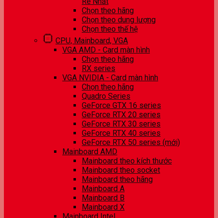
Rẻ Nhất
Chọn theo hãng
Chọn theo dung lượng
Chọn theo thế hệ
CPU, Mainboard, VGA
VGA AMD - Card màn hình
Chọn theo hãng
RX series
VGA NVIDIA - Card màn hình
Chọn theo hãng
Quadro Series
GeForce GTX 16 series
GeForce RTX 20 series
GeForce RTX 30 series
GeForce RTX 40 series
GeForce RTX 50 series (mới)
Mainboard AMD
Mainboard theo kích thước
Mainboard theo socket
Mainboard theo hãng
Mainboard A
Mainboard B
Mainboard X
Mainboard Intel