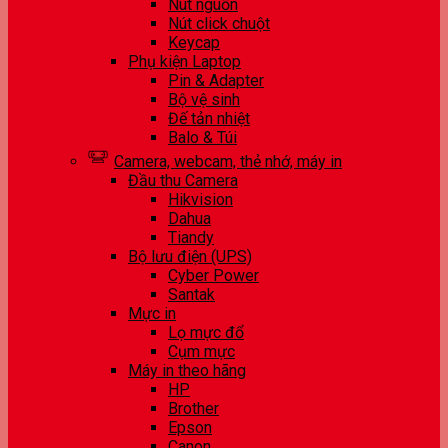
Nút nguồn
Nút click chuột
Keycap
Phụ kiện Laptop
Pin & Adapter
Bộ vệ sinh
Đế tản nhiệt
Balo & Túi
Camera, webcam, thẻ nhớ, máy in
Đầu thu Camera
Hikvision
Dahua
Tiandy
Bộ lưu điện (UPS)
Cyber Power
Santak
Mực in
Lọ mực đổ
Cụm mực
Máy in theo hãng
HP
Brother
Epson
Canon