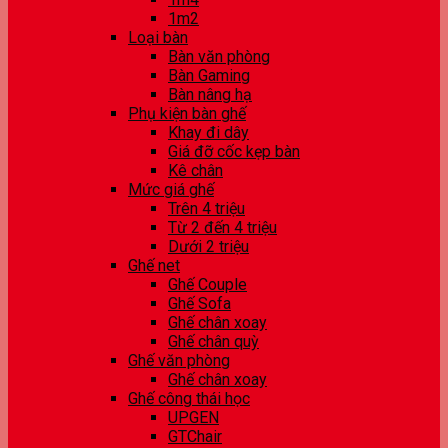
1m2
Loại bàn
Bàn văn phòng
Bàn Gaming
Bàn nâng hạ
Phụ kiện bàn ghế
Khay đi dây
Giá đỡ cốc kẹp bàn
Kê chân
Mức giá ghế
Trên 4 triệu
Từ 2 đến 4 triệu
Dưới 2 triệu
Ghế net
Ghế Couple
Ghế Sofa
Ghế chân xoay
Ghế chân quỳ
Ghế văn phòng
Ghế chân xoay
Ghế công thái học
UPGEN
GTChair