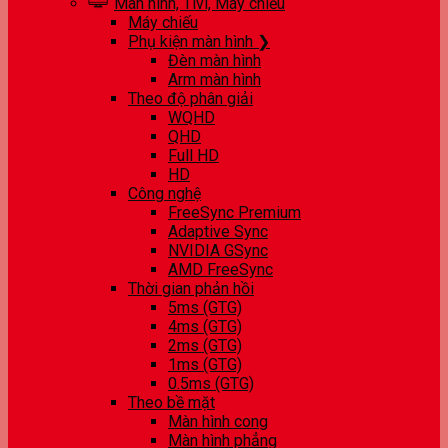
Màn hình, Tivi, Máy chiếu
Máy chiếu
Phụ kiện màn hình ❯
Đèn màn hình
Arm màn hình
Theo độ phân giải
WQHD
QHD
Full HD
HD
Công nghệ
FreeSync Premium
Adaptive Sync
NVIDIA GSync
AMD FreeSync
Thời gian phản hồi
5ms (GTG)
4ms (GTG)
2ms (GTG)
1ms (GTG)
0.5ms (GTG)
Theo bề mặt
Màn hình cong
Màn hình phẳng