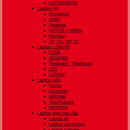
EXPERTBOOK
Laptop HP
OmniBook
ENVY
Probook
VICTUS / OMEN
Pavilion
HP 14 / HP 15
Laptop LENOVO
YOGA
IDEAPAD
Thinkpad / Thinkbook
LOQ
LEGION
Laptop MSI
Vector
Crosshair
KATANA
Thin/Cyborg
MODERN
Laptop theo nhu cầu
Laptop AI
Laptop văn phòng
Laptop Gaming