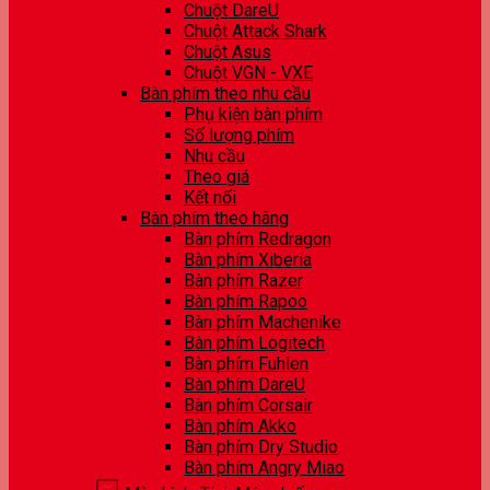
Chuột DareU
Chuột Attack Shark
Chuột Asus
Chuột VGN - VXE
Bàn phím theo nhu cầu
Phụ kiện bàn phím
Số lượng phím
Nhu cầu
Theo giá
Kết nối
Bàn phím theo hãng
Bàn phím Redragon
Bàn phím Xiberia
Bàn phím Razer
Bàn phím Rapoo
Bàn phím Machenike
Bàn phím Logitech
Bàn phím Fuhlen
Bàn phím DareU
Bàn phím Corsair
Bàn phím Akko
Bàn phím Dry Studio
Bàn phím Angry Miao