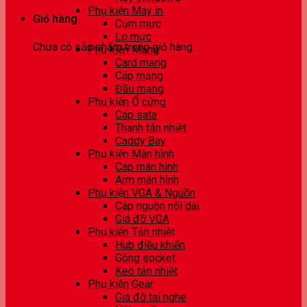
Phụ kiện Máy in
Giỏ hàng
Cụm mực
Lọ mực
Chưa có sản phẩm trong giỏ hàng.
Phụ kiện Mạng
Card mạng
Cáp mạng
Đầu mạng
Phụ kiện Ổ cứng
Cáp sata
Thanh tản nhiệt
Caddy Bay
Phụ kiện Màn hình
Cáp màn hình
Arm màn hình
Phụ kiện VGA & Nguồn
Cáp nguồn nối dài
Giá đỡ VGA
Phụ kiện Tản nhiệt
Hub điều khiển
Gông socket
Keo tản nhiệt
Phụ kiện Gear
Giá đỡ tai nghe