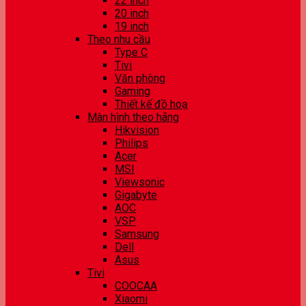
22 inch
20 inch
19 inch
Theo nhu cầu
Type C
Tivi
Văn phòng
Gaming
Thiết kế đồ hoạ
Màn hình theo hãng
Hikvision
Philips
Acer
MSI
Viewsonic
Gigabyte
AOC
VSP
Samsung
Dell
Asus
Tivi
COOCAA
Xiaomi