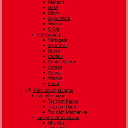
Manson
OEM
Sihoo
HyperWork
Warrior
E-Dra
Ghế Gaming
Vertagear
Speed HQ
Ducky
Centaur
Cooler Master
Corsair
Cougar
Warrior
E-Dra
Phím, chuột, tai nghe
Tay cầm game
Tay cầm Rapoo
Tay cầm Dareu
Tay cầm Machenike
Tai nghe theo nhu cầu
Nhu cầu