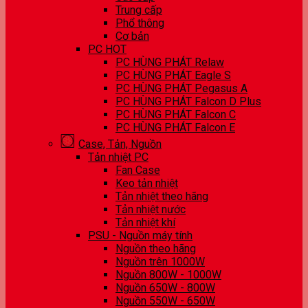
Trung cấp
Phổ thông
Cơ bản
PC HOT
PC HÙNG PHÁT Relaw
PC HÙNG PHÁT Eagle S
PC HÙNG PHÁT Pegasus A
PC HÙNG PHÁT Falcon D Plus
PC HÙNG PHÁT Falcon C
PC HÙNG PHÁT Falcon E
Case, Tản, Nguồn
Tản nhiệt PC
Fan Case
Keo tản nhiệt
Tản nhiệt theo hãng
Tản nhiệt nước
Tản nhiệt khí
PSU - Nguồn máy tính
Nguồn theo hãng
Nguồn trên 1000W
Nguồn 800W - 1000W
Nguồn 650W - 800W
Nguồn 550W - 650W