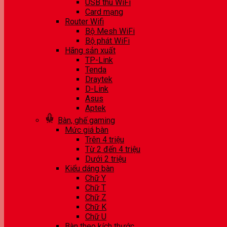
USB thu WiFi
Card mạng
Router Wifi
Bộ Mesh WiFi
Bộ phát WiFi
Hãng sản xuất
TP-Link
Tenda
Draytek
D-Link
Asus
Aptek
Bàn, ghế gaming
Mức giá bàn
Trên 4 triệu
Từ 2 đến 4 triệu
Dưới 2 triệu
Kiểu dáng bàn
Chữ Y
Chữ T
Chữ Z
Chữ K
Chữ U
Bàn theo kích thước