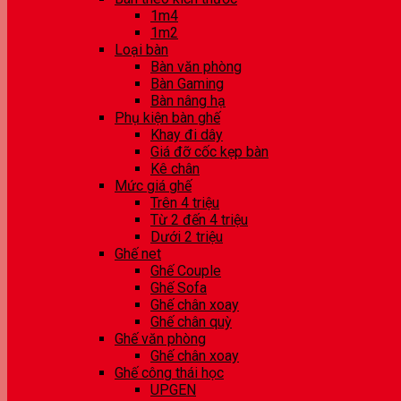
1m4
1m2
Loại bàn
Bàn văn phòng
Bàn Gaming
Bàn nâng hạ
Phụ kiện bàn ghế
Khay đi dây
Giá đỡ cốc kẹp bàn
Kê chân
Mức giá ghế
Trên 4 triệu
Từ 2 đến 4 triệu
Dưới 2 triệu
Ghế net
Ghế Couple
Ghế Sofa
Ghế chân xoay
Ghế chân quỳ
Ghế văn phòng
Ghế chân xoay
Ghế công thái học
UPGEN