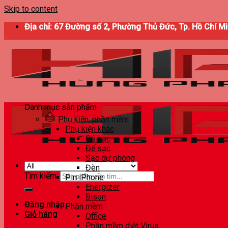
Skip to content
Địa chỉ: 67 Đường số 2, Phường Thủ Đức, Tp. Hồ Chí M
Danh mục sản phẩm
Phụ kiện, phần mềm
Phụ kiện khác
Củ sạc
Đế sạc
Sạc dự phòng
Đèn
Tìm kiếm:
Pin iPhone
Energizer
Bison
Đăng nhập
Phần mềm
Giỏ hàng
Office
Phần mềm diệt Virus