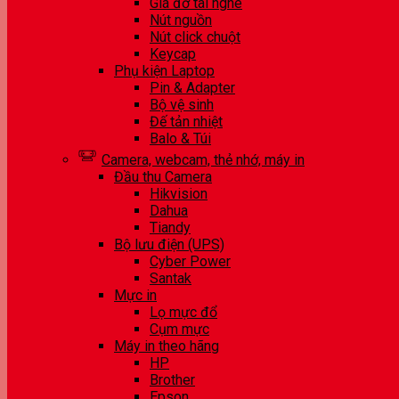
Giá đỡ tai nghe
Nút nguồn
Nút click chuột
Keycap
Phụ kiện Laptop
Pin & Adapter
Bộ vệ sinh
Đế tản nhiệt
Balo & Túi
Camera, webcam, thẻ nhớ, máy in
Đầu thu Camera
Hikvision
Dahua
Tiandy
Bộ lưu điện (UPS)
Cyber Power
Santak
Mực in
Lọ mực đổ
Cụm mực
Máy in theo hãng
HP
Brother
Epson