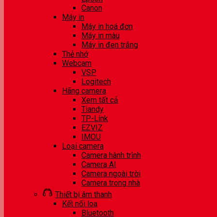
Canon
Máy in
Máy in hoá đơn
Máy in màu
Máy in đen trắng
Thẻ nhớ
Webcam
VSP
Logitech
Hãng camera
Xem tất cả
Tiandy
TP-Link
EZVIZ
IMOU
Loại camera
Camera hành trình
Camera AI
Camera ngoài trời
Camera trong nhà
Thiết bị âm thanh
Kết nối loa
Bluetooth