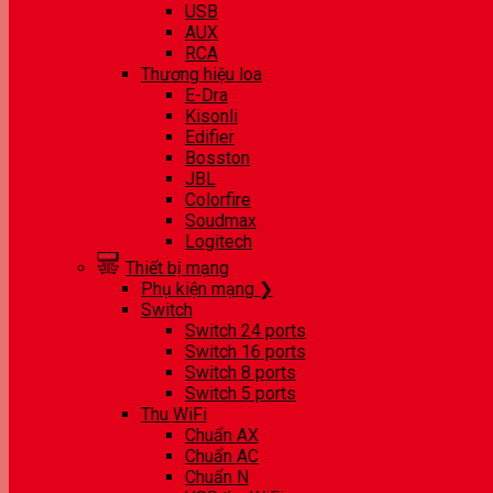
USB
AUX
RCA
Thương hiệu loa
E-Dra
Kisonli
Edifier
Bosston
JBL
Colorfire
Soudmax
Logitech
Thiết bị mạng
Phụ kiện mạng ❯
Switch
Switch 24 ports
Switch 16 ports
Switch 8 ports
Switch 5 ports
Thu WiFi
Chuẩn AX
Chuẩn AC
Chuẩn N