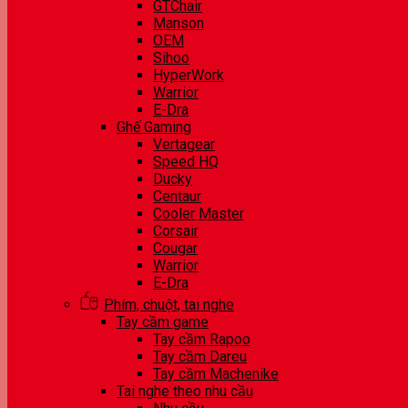
GTChair
Manson
OEM
Sihoo
HyperWork
Warrior
E-Dra
Ghế Gaming
Vertagear
Speed HQ
Ducky
Centaur
Cooler Master
Corsair
Cougar
Warrior
E-Dra
Phím, chuột, tai nghe
Tay cầm game
Tay cầm Rapoo
Tay cầm Dareu
Tay cầm Machenike
Tai nghe theo nhu cầu