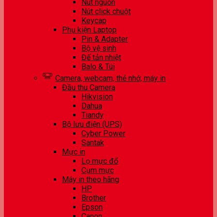
Nút nguồn
Nút click chuột
Keycap
Phụ kiện Laptop
Pin & Adapter
Bộ vệ sinh
Đế tản nhiệt
Balo & Túi
Camera, webcam, thẻ nhớ, máy in
Đầu thu Camera
Hikvision
Dahua
Tiandy
Bộ lưu điện (UPS)
Cyber Power
Santak
Mực in
Lọ mực đổ
Cụm mực
Máy in theo hãng
HP
Brother
Epson
Canon