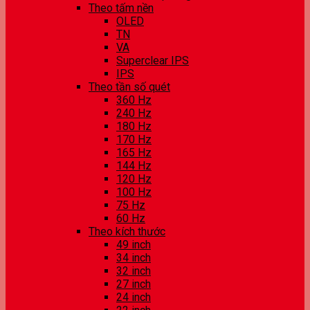
Theo tấm nền
OLED
TN
VA
Superclear IPS
IPS
Theo tần số quét
360 Hz
240 Hz
180 Hz
170 Hz
165 Hz
144 Hz
120 Hz
100 Hz
75 Hz
60 Hz
Theo kích thước
49 inch
34 inch
32 inch
27 inch
24 inch