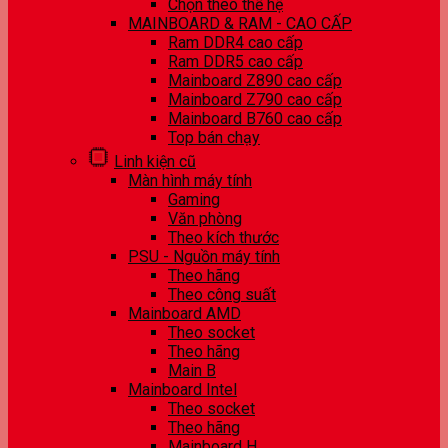
Chọn theo thế hệ
MAINBOARD & RAM - CAO CẤP
Ram DDR4 cao cấp
Ram DDR5 cao cấp
Mainboard Z890 cao cấp
Mainboard Z790 cao cấp
Mainboard B760 cao cấp
Top bán chạy
Linh kiện cũ
Màn hình máy tính
Gaming
Văn phòng
Theo kích thước
PSU - Nguồn máy tính
Theo hãng
Theo công suất
Mainboard AMD
Theo socket
Theo hãng
Main B
Mainboard Intel
Theo socket
Theo hãng
Mainboard H