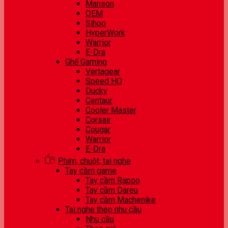
Manson
OEM
Sihoo
HyperWork
Warrior
E-Dra
Ghế Gaming
Vertagear
Speed HQ
Ducky
Centaur
Cooler Master
Corsair
Cougar
Warrior
E-Dra
Phím, chuột, tai nghe
Tay cầm game
Tay cầm Rapoo
Tay cầm Dareu
Tay cầm Machenike
Tai nghe theo nhu cầu
Nhu cầu