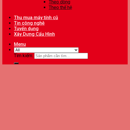
Theo dòng
Theo thế hệ
Thu mua máy tính cũ
Tin công nghệ
Tuyển dụng
Xây Dựng Cấu Hình
Menu
Tìm kiếm: