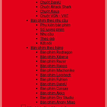
Chuột DareU
Chuột Attack Shark
Chuột Asus
Chuột VGN - VXE
Bàn phím theo nhu cầu
Phụ kiện bàn phím
Số lượng phím
Nhu cầu
Theo giá
Kết nối
Bàn phím theo hãng
Bàn phím Redragon
Bàn phím Xiberia
Bàn phím Razer
Bàn phím Rapoo
Bàn phím Machenike
Bàn phím Logitech
Bàn phím Fuhlen
Bàn phím DareU
Bàn phím Corsair
Bàn phím Akko
Bàn phím Dry Studio
Bàn phím Angry Miao