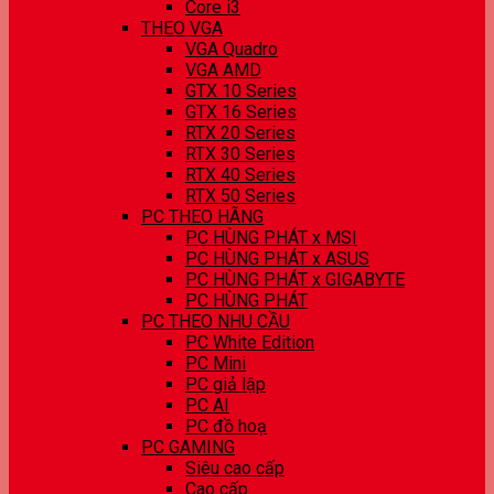
Core i3
THEO VGA
VGA Quadro
VGA AMD
GTX 10 Series
GTX 16 Series
RTX 20 Series
RTX 30 Series
RTX 40 Series
RTX 50 Series
PC THEO HÃNG
PC HÙNG PHÁT x MSI
PC HÙNG PHÁT x ASUS
PC HÙNG PHÁT x GIGABYTE
PC HÙNG PHÁT
PC THEO NHU CẦU
PC White Edition
PC Mini
PC giả lập
PC AI
PC đồ hoạ
PC GAMING
Siêu cao cấp
Cao cấp