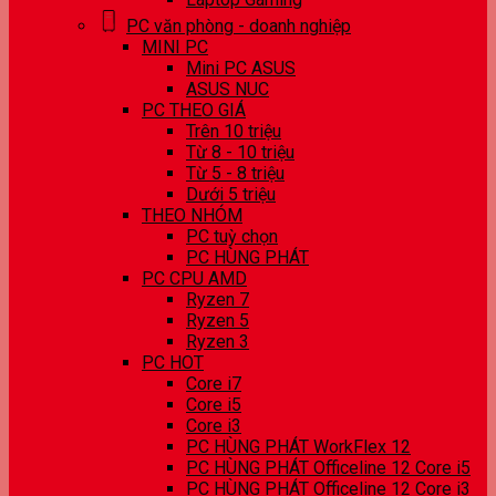
PC văn phòng - doanh nghiệp
MINI PC
Mini PC ASUS
ASUS NUC
PC THEO GIÁ
Trên 10 triệu
Từ 8 - 10 triệu
Từ 5 - 8 triệu
Dưới 5 triệu
THEO NHÓM
PC tuỳ chọn
PC HÙNG PHÁT
PC CPU AMD
Ryzen 7
Ryzen 5
Ryzen 3
PC HOT
Core i7
Core i5
Core i3
PC HÙNG PHÁT WorkFlex 12
PC HÙNG PHÁT Officeline 12 Core i5
PC HÙNG PHÁT Officeline 12 Core i3