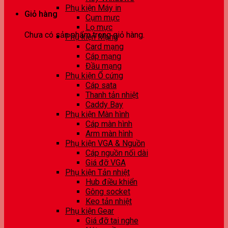
Phụ kiện Máy in
Giỏ hàng
Cụm mực
Lọ mực
Chưa có sản phẩm trong giỏ hàng.
Phụ kiện Mạng
Card mạng
Cáp mạng
Đầu mạng
Phụ kiện Ổ cứng
Cáp sata
Thanh tản nhiệt
Caddy Bay
Phụ kiện Màn hình
Cáp màn hình
Arm màn hình
Phụ kiện VGA & Nguồn
Cáp nguồn nối dài
Giá đỡ VGA
Phụ kiện Tản nhiệt
Hub điều khiển
Gông socket
Keo tản nhiệt
Phụ kiện Gear
Giá đỡ tai nghe