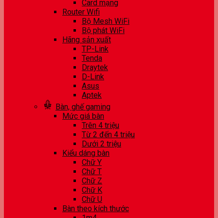
Card mạng
Router Wifi
Bộ Mesh WiFi
Bộ phát WiFi
Hãng sản xuất
TP-Link
Tenda
Draytek
D-Link
Asus
Aptek
Bàn, ghế gaming
Mức giá bàn
Trên 4 triệu
Từ 2 đến 4 triệu
Dưới 2 triệu
Kiểu dáng bàn
Chữ Y
Chữ T
Chữ Z
Chữ K
Chữ U
Bàn theo kích thước
1m4