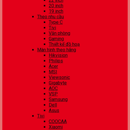
22 inch
20 inch
19 inch
Theo nhu cầu
Type C
Tivi
Văn phòng
Gaming
Thiết kế đồ hoạ
Màn hình theo hãng
Hikvision
Philips
Acer
MSI
Viewsonic
Gigabyte
AOC
VSP
Samsung
Dell
Asus
Tivi
COOCAA
Xiaomi