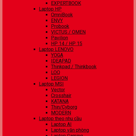
EXPERTBOOK
Laptop HP
OmniBook
ENVY
Probook
VICTUS / OMEN
Pavilion
HP 14 / HP 15
Laptop LENOVO
YOGA
IDEAPAD
Thinkpad / Thinkbook
LOQ
LEGION
Laptop MSI
Vector
Crosshair
KATANA
Thin/Cyborg
MODERN
Laptop theo nhu cầu
Laptop AI
Laptop văn phòng
Laptop Gaming