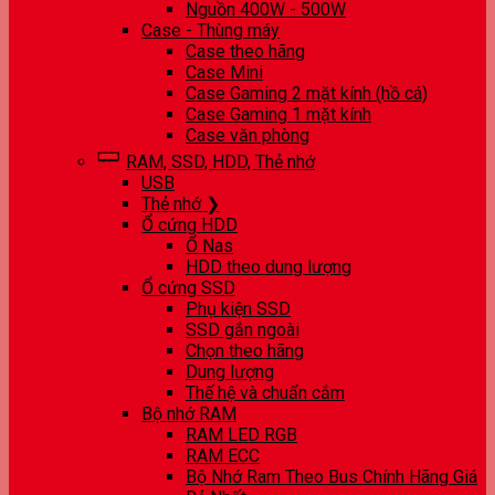
Nguồn 400W - 500W
Case - Thùng máy
Case theo hãng
Case Mini
Case Gaming 2 mặt kính (hồ cá)
Case Gaming 1 mặt kính
Case văn phòng
RAM, SSD, HDD, Thẻ nhớ
USB
Thẻ nhớ ❯
Ổ cứng HDD
Ổ Nas
HDD theo dung lượng
Ổ cứng SSD
Phụ kiện SSD
SSD gắn ngoài
Chọn theo hãng
Dung lượng
Thế hệ và chuẩn cắm
Bộ nhớ RAM
RAM LED RGB
RAM ECC
Bộ Nhớ Ram Theo Bus Chính Hãng Giá