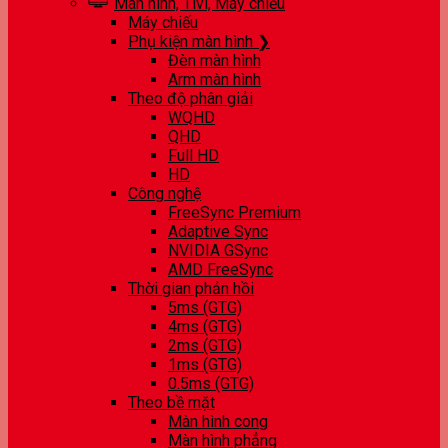
Màn hình, Tivi, Máy chiếu
Máy chiếu
Phụ kiện màn hình ❯
Đèn màn hình
Arm màn hình
Theo độ phân giải
WQHD
QHD
Full HD
HD
Công nghệ
FreeSync Premium
Adaptive Sync
NVIDIA GSync
AMD FreeSync
Thời gian phản hồi
5ms (GTG)
4ms (GTG)
2ms (GTG)
1ms (GTG)
0.5ms (GTG)
Theo bề mặt
Màn hình cong
Màn hình phẳng