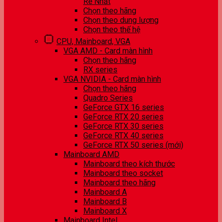
Rẻ Nhất
Chọn theo hãng
Chọn theo dung lượng
Chọn theo thế hệ
CPU, Mainboard, VGA
VGA AMD - Card màn hình
Chọn theo hãng
RX series
VGA NVIDIA - Card màn hình
Chọn theo hãng
Quadro Series
GeForce GTX 16 series
GeForce RTX 20 series
GeForce RTX 30 series
GeForce RTX 40 series
GeForce RTX 50 series (mới)
Mainboard AMD
Mainboard theo kích thước
Mainboard theo socket
Mainboard theo hãng
Mainboard A
Mainboard B
Mainboard X
Mainboard Intel