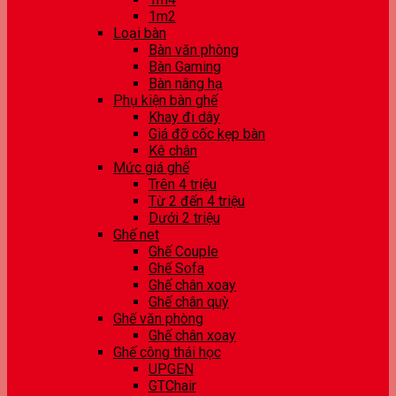
1m2
Loại bàn
Bàn văn phòng
Bàn Gaming
Bàn nâng hạ
Phụ kiện bàn ghế
Khay đi dây
Giá đỡ cốc kẹp bàn
Kê chân
Mức giá ghế
Trên 4 triệu
Từ 2 đến 4 triệu
Dưới 2 triệu
Ghế net
Ghế Couple
Ghế Sofa
Ghế chân xoay
Ghế chân quỳ
Ghế văn phòng
Ghế chân xoay
Ghế công thái học
UPGEN
GTChair