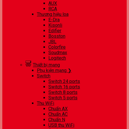
AUX
RCA
Thương hiệu loa
E-Dra
Kisonli
Edifier
Bosston
JBL
Colorfire
Soudmax
Logitech
Thiết bị mạng
Phụ kiện mạng ❯
Switch
Switch 24 ports
Switch 16 ports
Switch 8 ports
Switch 5 ports
Thu WiFi
Chuẩn AX
Chuẩn AC
Chuẩn N
USB thu WiFi