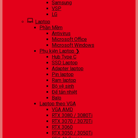
Samsung
VSP
LG
Laptop
Phần Mềm
Antivirus
Microsoft Office
Microsoft Windows
Phụ kiện Laptop ❯
Hub Type C
SSD Laptop
Adapter laptop
Pin laptop
Ram laptop
Bộ vệ sinh
Đế tản nhiệt
Balo
Laptop theo VGA
VGA AMD
RTX 3080 / 3080Ti
RTX 3070 / 3070Ti
RTX 3060
RTX 3050 / 3050Ti