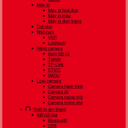
Máy in
Máy in hoá đơn
Máy in màu
Máy in đen trắng
Thẻ nhớ
Webcam
VSP
Logitech
Hãng camera
Xem tất cả
Tiandy
TP-Link
EZVIZ
IMOU
Loại camera
Camera hành trình
Camera AI
Camera ngoài trời
Camera trong nhà
Thiết bị âm thanh
Kết nối loa
Bluetooth
USB