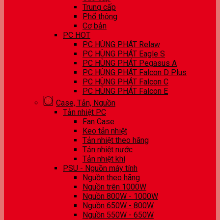
Trung cấp
Phổ thông
Cơ bản
PC HOT
PC HÙNG PHÁT Relaw
PC HÙNG PHÁT Eagle S
PC HÙNG PHÁT Pegasus A
PC HÙNG PHÁT Falcon D Plus
PC HÙNG PHÁT Falcon C
PC HÙNG PHÁT Falcon E
Case, Tản, Nguồn
Tản nhiệt PC
Fan Case
Keo tản nhiệt
Tản nhiệt theo hãng
Tản nhiệt nước
Tản nhiệt khí
PSU - Nguồn máy tính
Nguồn theo hãng
Nguồn trên 1000W
Nguồn 800W - 1000W
Nguồn 650W - 800W
Nguồn 550W - 650W