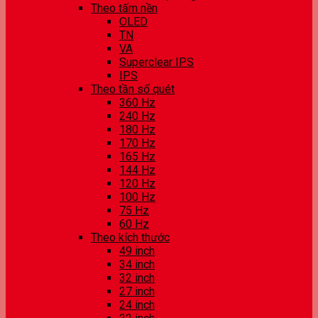
Theo tấm nền
OLED
TN
VA
Superclear IPS
IPS
Theo tần số quét
360 Hz
240 Hz
180 Hz
170 Hz
165 Hz
144 Hz
120 Hz
100 Hz
75 Hz
60 Hz
Theo kích thước
49 inch
34 inch
32 inch
27 inch
24 inch