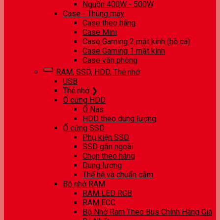
Nguồn 400W - 500W
Case - Thùng máy
Case theo hãng
Case Mini
Case Gaming 2 mặt kính (hồ cá)
Case Gaming 1 mặt kính
Case văn phòng
RAM, SSD, HDD, Thẻ nhớ
USB
Thẻ nhớ ❯
Ổ cứng HDD
Ổ Nas
HDD theo dung lượng
Ổ cứng SSD
Phụ kiện SSD
SSD gắn ngoài
Chọn theo hãng
Dung lượng
Thế hệ và chuẩn cắm
Bộ nhớ RAM
RAM LED RGB
RAM ECC
Bộ Nhớ Ram Theo Bus Chính Hãng Giá