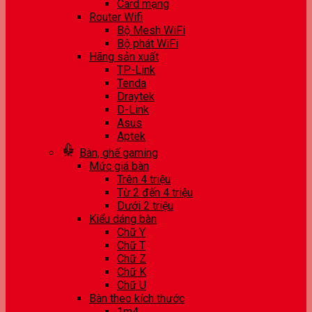
Card mạng
Router Wifi
Bộ Mesh WiFi
Bộ phát WiFi
Hãng sản xuất
TP-Link
Tenda
Draytek
D-Link
Asus
Aptek
Bàn, ghế gaming
Mức giá bàn
Trên 4 triệu
Từ 2 đến 4 triệu
Dưới 2 triệu
Kiểu dáng bàn
Chữ Y
Chữ T
Chữ Z
Chữ K
Chữ U
Bàn theo kích thước
1m4