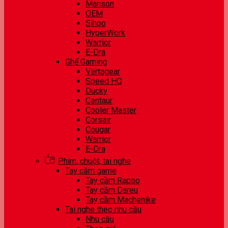
Manson
OEM
Sihoo
HyperWork
Warrior
E-Dra
Ghế Gaming
Vertagear
Speed HQ
Ducky
Centaur
Cooler Master
Corsair
Cougar
Warrior
E-Dra
Phím, chuột, tai nghe
Tay cầm game
Tay cầm Rapoo
Tay cầm Dareu
Tay cầm Machenike
Tai nghe theo nhu cầu
Nhu cầu