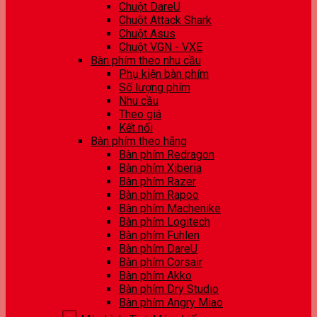
Chuột DareU
Chuột Attack Shark
Chuột Asus
Chuột VGN - VXE
Bàn phím theo nhu cầu
Phụ kiện bàn phím
Số lượng phím
Nhu cầu
Theo giá
Kết nối
Bàn phím theo hãng
Bàn phím Redragon
Bàn phím Xiberia
Bàn phím Razer
Bàn phím Rapoo
Bàn phím Machenike
Bàn phím Logitech
Bàn phím Fuhlen
Bàn phím DareU
Bàn phím Corsair
Bàn phím Akko
Bàn phím Dry Studio
Bàn phím Angry Miao