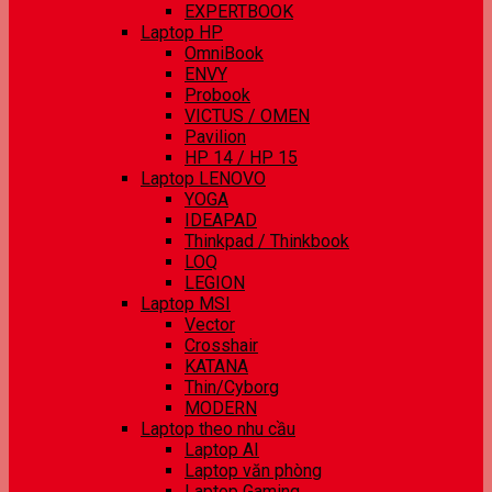
EXPERTBOOK
Laptop HP
OmniBook
ENVY
Probook
VICTUS / OMEN
Pavilion
HP 14 / HP 15
Laptop LENOVO
YOGA
IDEAPAD
Thinkpad / Thinkbook
LOQ
LEGION
Laptop MSI
Vector
Crosshair
KATANA
Thin/Cyborg
MODERN
Laptop theo nhu cầu
Laptop AI
Laptop văn phòng
Laptop Gaming