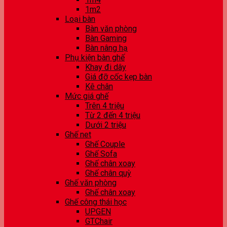
1m2
Loại bàn
Bàn văn phòng
Bàn Gaming
Bàn nâng hạ
Phụ kiện bàn ghế
Khay đi dây
Giá đỡ cốc kẹp bàn
Kê chân
Mức giá ghế
Trên 4 triệu
Từ 2 đến 4 triệu
Dưới 2 triệu
Ghế net
Ghế Couple
Ghế Sofa
Ghế chân xoay
Ghế chân quỳ
Ghế văn phòng
Ghế chân xoay
Ghế công thái học
UPGEN
GTChair