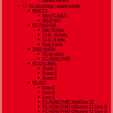
PC văn phòng - doanh nghiệp
MINI PC
Mini PC ASUS
ASUS NUC
PC THEO GIÁ
Trên 10 triệu
Từ 8 - 10 triệu
Từ 5 - 8 triệu
Dưới 5 triệu
THEO NHÓM
PC tuỳ chọn
PC HÙNG PHÁT
PC CPU AMD
Ryzen 7
Ryzen 5
Ryzen 3
PC HOT
Core i7
Core i5
Core i3
PC HÙNG PHÁT WorkFlex 12
PC HÙNG PHÁT Officeline 12 Core i5
PC HÙNG PHÁT Officeline 12 Core i3