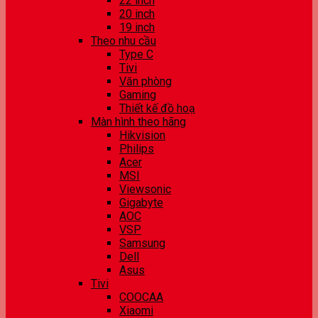
22 inch
20 inch
19 inch
Theo nhu cầu
Type C
Tivi
Văn phòng
Gaming
Thiết kế đồ hoạ
Màn hình theo hãng
Hikvision
Philips
Acer
MSI
Viewsonic
Gigabyte
AOC
VSP
Samsung
Dell
Asus
Tivi
COOCAA
Xiaomi