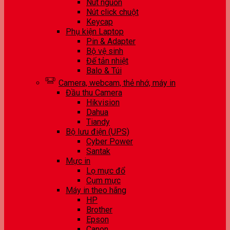
Nút nguồn
Nút click chuột
Keycap
Phụ kiện Laptop
Pin & Adapter
Bộ vệ sinh
Đế tản nhiệt
Balo & Túi
Camera, webcam, thẻ nhớ, máy in
Đầu thu Camera
Hikvision
Dahua
Tiandy
Bộ lưu điện (UPS)
Cyber Power
Santak
Mực in
Lọ mực đổ
Cụm mực
Máy in theo hãng
HP
Brother
Epson
Canon