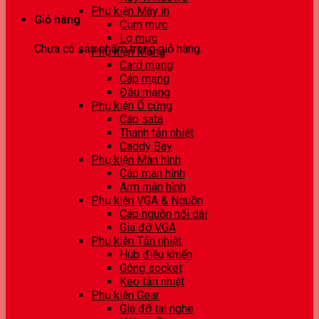
Phụ kiện Máy in
Giỏ hàng
Cụm mực
Lọ mực
Chưa có sản phẩm trong giỏ hàng.
Phụ kiện Mạng
Card mạng
Cáp mạng
Đầu mạng
Phụ kiện Ổ cứng
Cáp sata
Thanh tản nhiệt
Caddy Bay
Phụ kiện Màn hình
Cáp màn hình
Arm màn hình
Phụ kiện VGA & Nguồn
Cáp nguồn nối dài
Giá đỡ VGA
Phụ kiện Tản nhiệt
Hub điều khiển
Gông socket
Keo tản nhiệt
Phụ kiện Gear
Giá đỡ tai nghe