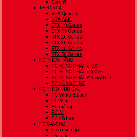
Core i3
THEO VGA
VGA Quadro
VGA AMD
GTX 10 Series
GTX 16 Series
RTX 20 Series
RTX 30 Series
RTX 40 Series
RTX 50 Series
PC THEO HÃNG
PC HÙNG PHÁT x MSI
PC HÙNG PHÁT x ASUS
PC HÙNG PHÁT x GIGABYTE
PC HÙNG PHÁT
PC THEO NHU CẦU
PC White Edition
PC Mini
PC giả lập
PC AI
PC đồ hoạ
PC GAMING
Siêu cao cấp
Cao cấp