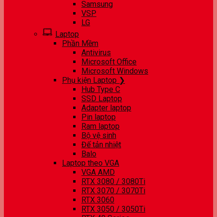
Samsung
VSP
LG
Laptop
Phần Mềm
Antivirus
Microsoft Office
Microsoft Windows
Phụ kiện Laptop ❯
Hub Type C
SSD Laptop
Adapter laptop
Pin laptop
Ram laptop
Bộ vệ sinh
Đế tản nhiệt
Balo
Laptop theo VGA
VGA AMD
RTX 3080 / 3080Ti
RTX 3070 / 3070Ti
RTX 3060
RTX 3050 / 3050Ti