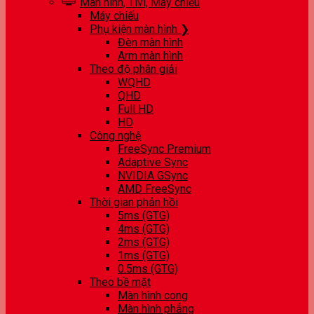
Màn hình, Tivi, Máy chiếu
Máy chiếu
Phụ kiện màn hình ❯
Đèn màn hình
Arm màn hình
Theo độ phân giải
WQHD
QHD
Full HD
HD
Công nghệ
FreeSync Premium
Adaptive Sync
NVIDIA GSync
AMD FreeSync
Thời gian phản hồi
5ms (GTG)
4ms (GTG)
2ms (GTG)
1ms (GTG)
0.5ms (GTG)
Theo bề mặt
Màn hình cong
Màn hình phẳng