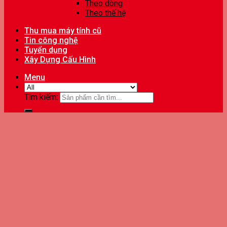
Theo dòng
Theo thế hệ
Thu mua máy tính cũ
Tin công nghệ
Tuyển dụng
Xây Dựng Cấu Hình
Menu
Tìm kiếm: