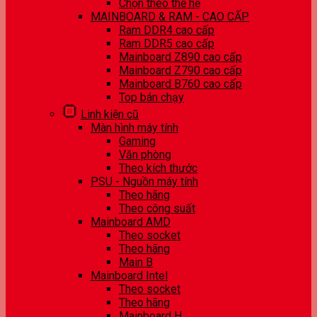
Chọn theo thế hệ
MAINBOARD & RAM - CAO CẤP
Ram DDR4 cao cấp
Ram DDR5 cao cấp
Mainboard Z890 cao cấp
Mainboard Z790 cao cấp
Mainboard B760 cao cấp
Top bán chạy
Linh kiện cũ
Màn hình máy tính
Gaming
Văn phòng
Theo kích thước
PSU - Nguồn máy tính
Theo hãng
Theo công suất
Mainboard AMD
Theo socket
Theo hãng
Main B
Mainboard Intel
Theo socket
Theo hãng
Mainboard H