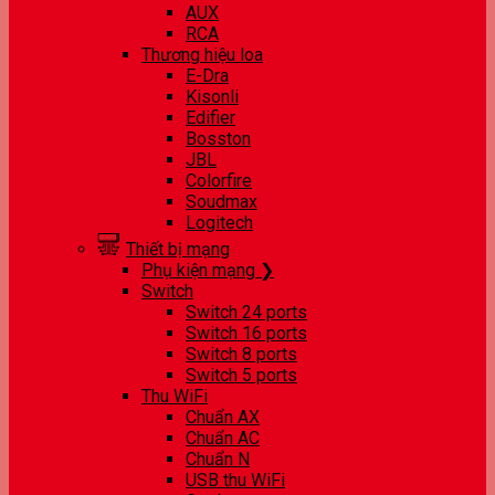
AUX
RCA
Thương hiệu loa
E-Dra
Kisonli
Edifier
Bosston
JBL
Colorfire
Soudmax
Logitech
Thiết bị mạng
Phụ kiện mạng ❯
Switch
Switch 24 ports
Switch 16 ports
Switch 8 ports
Switch 5 ports
Thu WiFi
Chuẩn AX
Chuẩn AC
Chuẩn N
USB thu WiFi