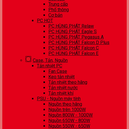
Trung cấp
Phổ thông
Cơ bản
PC HOT
PC HÙNG PHÁT Relaw
PC HÙNG PHÁT Eagle S
PC HÙNG PHÁT Pegasus A
PC HÙNG PHÁT Falcon D Plus
PC HÙNG PHÁT Falcon C
PC HÙNG PHÁT Falcon E
Case, Tản, Nguồn
Tản nhiệt PC
Fan Case
Keo tản nhiệt
Tản nhiệt theo hãng
Tản nhiệt nước
Tản nhiệt khí
PSU - Nguồn máy tính
Nguồn theo hãng
Nguồn trên 1000W
Nguồn 800W - 1000W
Nguồn 650W - 800W
Nguồn 550W - 650W