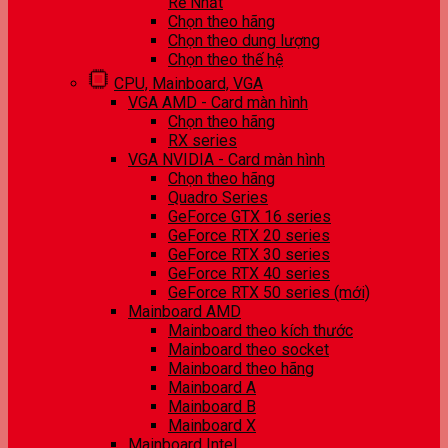
Rẻ Nhất
Chọn theo hãng
Chọn theo dung lượng
Chọn theo thế hệ
CPU, Mainboard, VGA
VGA AMD - Card màn hình
Chọn theo hãng
RX series
VGA NVIDIA - Card màn hình
Chọn theo hãng
Quadro Series
GeForce GTX 16 series
GeForce RTX 20 series
GeForce RTX 30 series
GeForce RTX 40 series
GeForce RTX 50 series (mới)
Mainboard AMD
Mainboard theo kích thước
Mainboard theo socket
Mainboard theo hãng
Mainboard A
Mainboard B
Mainboard X
Mainboard Intel