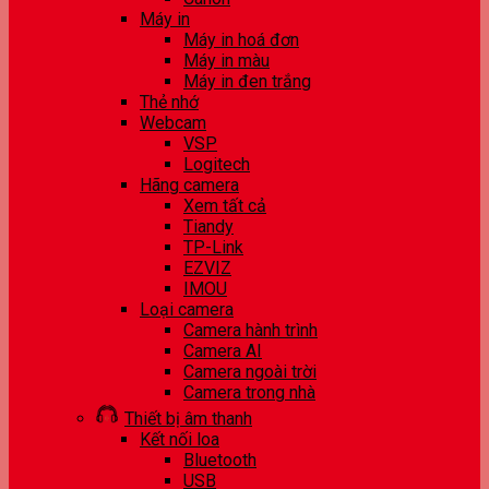
Máy in
Máy in hoá đơn
Máy in màu
Máy in đen trắng
Thẻ nhớ
Webcam
VSP
Logitech
Hãng camera
Xem tất cả
Tiandy
TP-Link
EZVIZ
IMOU
Loại camera
Camera hành trình
Camera AI
Camera ngoài trời
Camera trong nhà
Thiết bị âm thanh
Kết nối loa
Bluetooth
USB