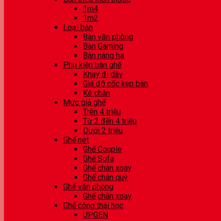
1m4
1m2
Loại bàn
Bàn văn phòng
Bàn Gaming
Bàn nâng hạ
Phụ kiện bàn ghế
Khay đi dây
Giá đỡ cốc kẹp bàn
Kê chân
Mức giá ghế
Trên 4 triệu
Từ 2 đến 4 triệu
Dưới 2 triệu
Ghế net
Ghế Couple
Ghế Sofa
Ghế chân xoay
Ghế chân quỳ
Ghế văn phòng
Ghế chân xoay
Ghế công thái học
UPGEN