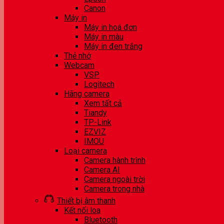
Canon
Máy in
Máy in hoá đơn
Máy in màu
Máy in đen trắng
Thẻ nhớ
Webcam
VSP
Logitech
Hãng camera
Xem tất cả
Tiandy
TP-Link
EZVIZ
IMOU
Loại camera
Camera hành trình
Camera AI
Camera ngoài trời
Camera trong nhà
Thiết bị âm thanh
Kết nối loa
Bluetooth