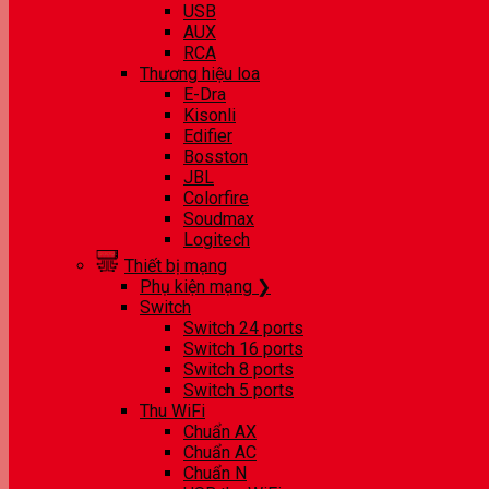
USB
AUX
RCA
Thương hiệu loa
E-Dra
Kisonli
Edifier
Bosston
JBL
Colorfire
Soudmax
Logitech
Thiết bị mạng
Phụ kiện mạng ❯
Switch
Switch 24 ports
Switch 16 ports
Switch 8 ports
Switch 5 ports
Thu WiFi
Chuẩn AX
Chuẩn AC
Chuẩn N