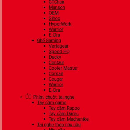
GTChair
Manson
OEM
Sihoo
HyperWork
Warrior
E-Dra
Ghế Gaming
Vertagear
Speed HQ
Ducky
Centaur
Cooler Master
Corsair
Cougar
Warrior
E-Dra
Phím, chuột, tai nghe
Tay cầm game
Tay cầm Rapoo
Tay cầm Dareu
Tay cầm Machenike
Tai nghe theo nhu cầu