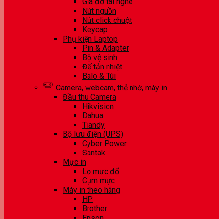
Giá đỡ tai nghe
Nút nguồn
Nút click chuột
Keycap
Phụ kiện Laptop
Pin & Adapter
Bộ vệ sinh
Đế tản nhiệt
Balo & Túi
Camera, webcam, thẻ nhớ, máy in
Đầu thu Camera
Hikvision
Dahua
Tiandy
Bộ lưu điện (UPS)
Cyber Power
Santak
Mực in
Lọ mực đổ
Cụm mực
Máy in theo hãng
HP
Brother
Epson