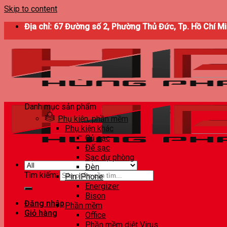
Skip to content
Địa chỉ: 67 Đường số 2, Phường Thủ Đức, Tp. Hồ Chí M
Danh mục sản phẩm
Phụ kiện, phần mềm
Phụ kiện khác
Củ sạc
Đế sạc
Sạc dự phòng
Đèn
Tìm kiếm:
Pin iPhone
Energizer
Bison
Đăng nhập
Phần mềm
Giỏ hàng
Office
Phần mềm diệt Virus