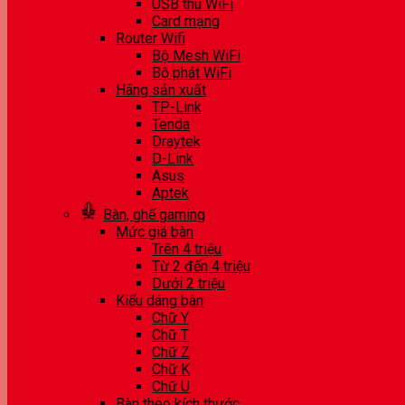
USB thu WiFi
Card mạng
Router Wifi
Bộ Mesh WiFi
Bộ phát WiFi
Hãng sản xuất
TP-Link
Tenda
Draytek
D-Link
Asus
Aptek
Bàn, ghế gaming
Mức giá bàn
Trên 4 triệu
Từ 2 đến 4 triệu
Dưới 2 triệu
Kiểu dáng bàn
Chữ Y
Chữ T
Chữ Z
Chữ K
Chữ U
Bàn theo kích thước