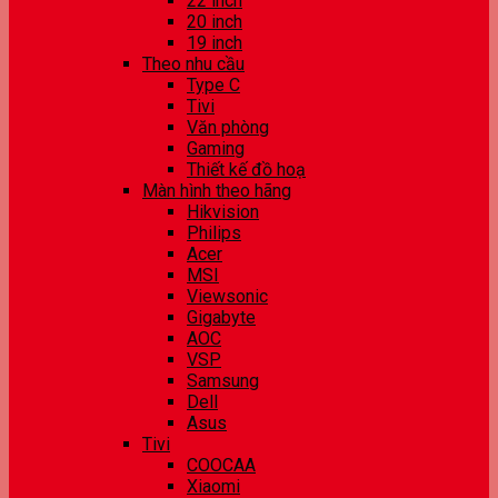
22 inch
20 inch
19 inch
Theo nhu cầu
Type C
Tivi
Văn phòng
Gaming
Thiết kế đồ hoạ
Màn hình theo hãng
Hikvision
Philips
Acer
MSI
Viewsonic
Gigabyte
AOC
VSP
Samsung
Dell
Asus
Tivi
COOCAA
Xiaomi