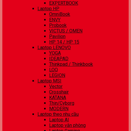
EXPERTBOOK
Laptop HP
OmniBook
ENVY
Probook
VICTUS / OMEN
Pavilion
HP 14 / HP 15
Laptop LENOVO
YOGA
IDEAPAD
Thinkpad / Thinkbook
LOQ
LEGION
Laptop MSI
Vector
Crosshair
KATANA
Thin/Cyborg
MODERN
Laptop theo nhu cầu
Laptop AI
Laptop văn phòng
Laptop Gaming