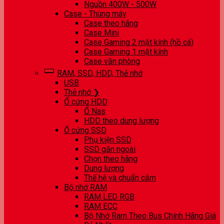
Nguồn 400W - 500W
Case - Thùng máy
Case theo hãng
Case Mini
Case Gaming 2 mặt kính (hồ cá)
Case Gaming 1 mặt kính
Case văn phòng
RAM, SSD, HDD, Thẻ nhớ
USB
Thẻ nhớ ❯
Ổ cứng HDD
Ổ Nas
HDD theo dung lượng
Ổ cứng SSD
Phụ kiện SSD
SSD gắn ngoài
Chọn theo hãng
Dung lượng
Thế hệ và chuẩn cắm
Bộ nhớ RAM
RAM LED RGB
RAM ECC
Bộ Nhớ Ram Theo Bus Chính Hãng Giá