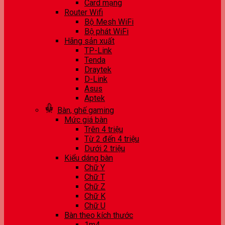
Card mạng
Router Wifi
Bộ Mesh WiFi
Bộ phát WiFi
Hãng sản xuất
TP-Link
Tenda
Draytek
D-Link
Asus
Aptek
Bàn, ghế gaming
Mức giá bàn
Trên 4 triệu
Từ 2 đến 4 triệu
Dưới 2 triệu
Kiểu dáng bàn
Chữ Y
Chữ T
Chữ Z
Chữ K
Chữ U
Bàn theo kích thước
1m4