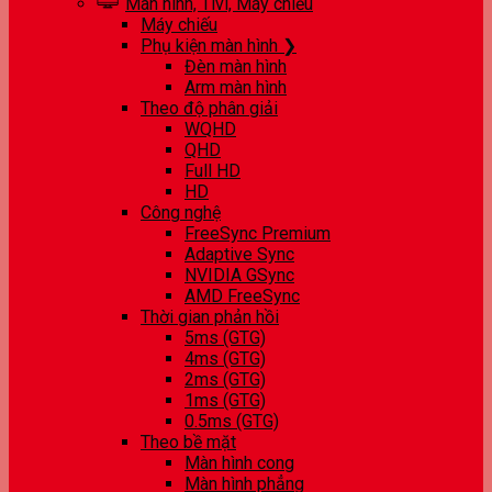
Màn hình, Tivi, Máy chiếu
Máy chiếu
Phụ kiện màn hình ❯
Đèn màn hình
Arm màn hình
Theo độ phân giải
WQHD
QHD
Full HD
HD
Công nghệ
FreeSync Premium
Adaptive Sync
NVIDIA GSync
AMD FreeSync
Thời gian phản hồi
5ms (GTG)
4ms (GTG)
2ms (GTG)
1ms (GTG)
0.5ms (GTG)
Theo bề mặt
Màn hình cong
Màn hình phẳng