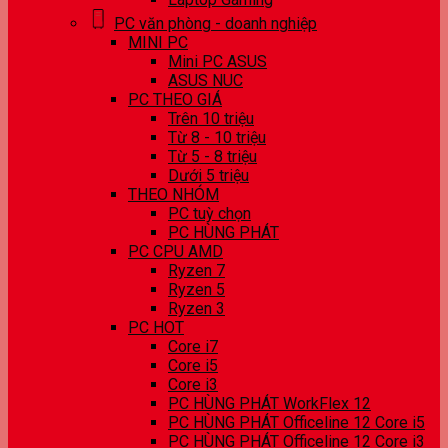
PC văn phòng - doanh nghiệp
MINI PC
Mini PC ASUS
ASUS NUC
PC THEO GIÁ
Trên 10 triệu
Từ 8 - 10 triệu
Từ 5 - 8 triệu
Dưới 5 triệu
THEO NHÓM
PC tuỳ chọn
PC HÙNG PHÁT
PC CPU AMD
Ryzen 7
Ryzen 5
Ryzen 3
PC HOT
Core i7
Core i5
Core i3
PC HÙNG PHÁT WorkFlex 12
PC HÙNG PHÁT Officeline 12 Core i5
PC HÙNG PHÁT Officeline 12 Core i3