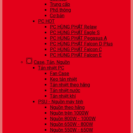
Trung cấp
Phổ thông
Cơ bản
PC HOT
PC HÙNG PHÁT Relaw
PC HÙNG PHÁT Eagle S
PC HÙNG PHÁT Pegasus A
PC HÙNG PHÁT Falcon D Plus
PC HÙNG PHÁT Falcon C
PC HÙNG PHÁT Falcon E
Case, Tản, Nguồn
Tản nhiệt PC
Fan Case
Keo tản nhiệt
Tản nhiệt theo hãng
Tản nhiệt nước
Tản nhiệt khí
PSU - Nguồn máy tính
Nguồn theo hãng
Nguồn trên 1000W
Nguồn 800W - 1000W
Nguồn 650W - 800W
Nguồn 550W - 650W