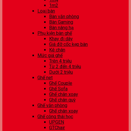
1m2
Loại bàn
Bàn văn phòng
Bàn Gaming
Bàn nâng hạ
Phụ kiện bàn ghế
Khay đi dây
Giá đỡ cốc kẹp bàn
Kê chân
Mức giá ghế
Trên 4 triệu
Từ 2 đến 4 triệu
Dưới 2 triệu
Ghế net
Ghế Couple
Ghế Sofa
Ghế chân xoay
Ghế chân quỳ
Ghế văn phòng
Ghế chân xoay
Ghế công thái học
UPGEN
GTChair