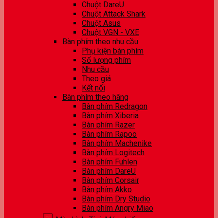
Chuột DareU
Chuột Attack Shark
Chuột Asus
Chuột VGN - VXE
Bàn phím theo nhu cầu
Phụ kiện bàn phím
Số lượng phím
Nhu cầu
Theo giá
Kết nối
Bàn phím theo hãng
Bàn phím Redragon
Bàn phím Xiberia
Bàn phím Razer
Bàn phím Rapoo
Bàn phím Machenike
Bàn phím Logitech
Bàn phím Fuhlen
Bàn phím DareU
Bàn phím Corsair
Bàn phím Akko
Bàn phím Dry Studio
Bàn phím Angry Miao