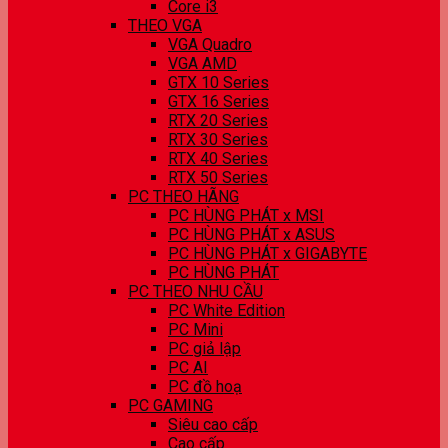
Core i3
THEO VGA
VGA Quadro
VGA AMD
GTX 10 Series
GTX 16 Series
RTX 20 Series
RTX 30 Series
RTX 40 Series
RTX 50 Series
PC THEO HÃNG
PC HÙNG PHÁT x MSI
PC HÙNG PHÁT x ASUS
PC HÙNG PHÁT x GIGABYTE
PC HÙNG PHÁT
PC THEO NHU CẦU
PC White Edition
PC Mini
PC giả lập
PC AI
PC đồ hoạ
PC GAMING
Siêu cao cấp
Cao cấp