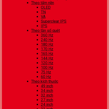
Theo tấm nền
OLED
TN
VA
Superclear IPS
IPS
Theo tần số quét
360 Hz
240 Hz
180 Hz
170 Hz
165 Hz
144 Hz
120 Hz
100 Hz
75 Hz
60 Hz
Theo kích thước
49 inch
34 inch
32 inch
27 inch
24 inch