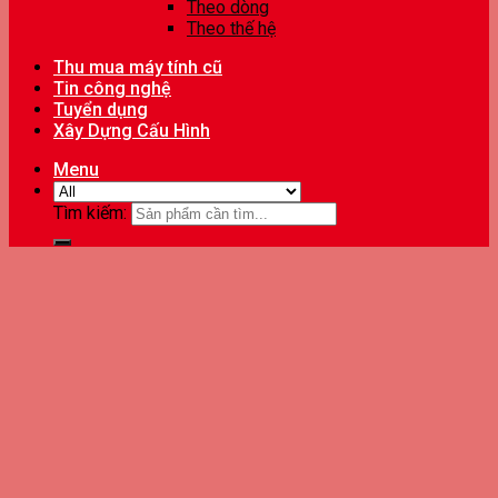
Theo dòng
Theo thế hệ
Thu mua máy tính cũ
Tin công nghệ
Tuyển dụng
Xây Dựng Cấu Hình
Menu
Tìm kiếm: