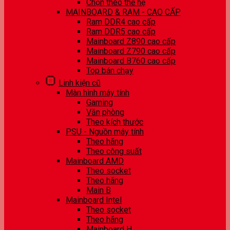
Chọn theo thế hệ
MAINBOARD & RAM - CAO CẤP
Ram DDR4 cao cấp
Ram DDR5 cao cấp
Mainboard Z890 cao cấp
Mainboard Z790 cao cấp
Mainboard B760 cao cấp
Top bán chạy
Linh kiện cũ
Màn hình máy tính
Gaming
Văn phòng
Theo kích thước
PSU - Nguồn máy tính
Theo hãng
Theo công suất
Mainboard AMD
Theo socket
Theo hãng
Main B
Mainboard Intel
Theo socket
Theo hãng
Mainboard H