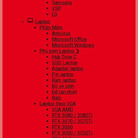
Samsung
VSP
LG
Laptop
Phần Mềm
Antivirus
Microsoft Office
Microsoft Windows
Phụ kiện Laptop ❯
Hub Type C
SSD Laptop
Adapter laptop
Pin laptop
Ram laptop
Bộ vệ sinh
Đế tản nhiệt
Balo
Laptop theo VGA
VGA AMD
RTX 3080 / 3080Ti
RTX 3070 / 3070Ti
RTX 3060
RTX 3050 / 3050Ti