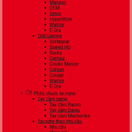
Manson
OEM
Sihoo
HyperWork
Warrior
E-Dra
Ghế Gaming
Vertagear
Speed HQ
Ducky
Centaur
Cooler Master
Corsair
Cougar
Warrior
E-Dra
Phím, chuột, tai nghe
Tay cầm game
Tay cầm Rapoo
Tay cầm Dareu
Tay cầm Machenike
Tai nghe theo nhu cầu
Nhu cầu