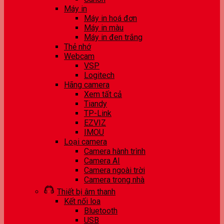
Máy in
Máy in hoá đơn
Máy in màu
Máy in đen trắng
Thẻ nhớ
Webcam
VSP
Logitech
Hãng camera
Xem tất cả
Tiandy
TP-Link
EZVIZ
IMOU
Loại camera
Camera hành trình
Camera AI
Camera ngoài trời
Camera trong nhà
Thiết bị âm thanh
Kết nối loa
Bluetooth
USB