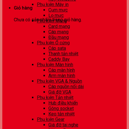
Phụ kiện Máy in
Giỏ hàng
Cụm mực
Lọ mực
Chưa có sản phẩm trong giỏ hàng.
Phụ kiện Mạng
Card mạng
Cáp mạng
Đầu mạng
Phụ kiện Ổ cứng
Cáp sata
Thanh tản nhiệt
Caddy Bay
Phụ kiện Màn hình
Cáp màn hình
Arm màn hình
Phụ kiện VGA & Nguồn
Cáp nguồn nối dài
Giá đỡ VGA
Phụ kiện Tản nhiệt
Hub điều khiển
Gông socket
Keo tản nhiệt
Phụ kiện Gear
Giá đỡ tai nghe