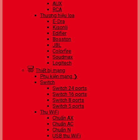
AUX
RCA
Thương hiệu loa
E-Dra
Kisonli
Edifier
Bosston
JBL
Colorfire
Soudmax
Logitech
Thiết bị mạng
Phụ kiện mạng ❯
Switch
Switch 24 ports
Switch 16 ports
Switch 8 ports
Switch 5 ports
Thu WiFi
Chuẩn AX
Chuẩn AC
Chuẩn N
USB thu WiFi