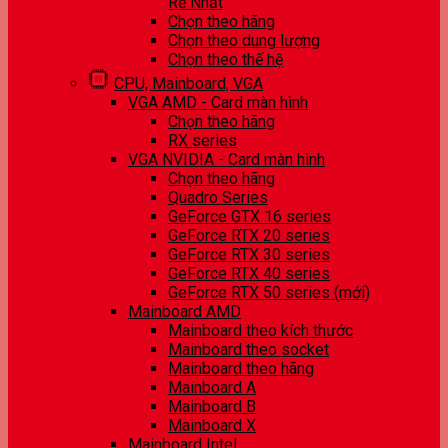
Rẻ Nhất
Chọn theo hãng
Chọn theo dung lượng
Chọn theo thế hệ
CPU, Mainboard, VGA
VGA AMD - Card màn hình
Chọn theo hãng
RX series
VGA NVIDIA - Card màn hình
Chọn theo hãng
Quadro Series
GeForce GTX 16 series
GeForce RTX 20 series
GeForce RTX 30 series
GeForce RTX 40 series
GeForce RTX 50 series (mới)
Mainboard AMD
Mainboard theo kích thước
Mainboard theo socket
Mainboard theo hãng
Mainboard A
Mainboard B
Mainboard X
Mainboard Intel