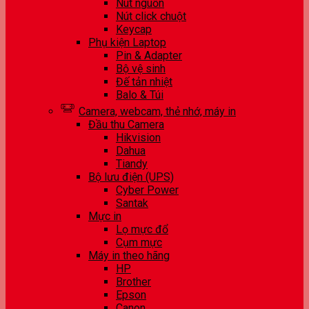
Nút nguồn
Nút click chuột
Keycap
Phụ kiện Laptop
Pin & Adapter
Bộ vệ sinh
Đế tản nhiệt
Balo & Túi
Camera, webcam, thẻ nhớ, máy in
Đầu thu Camera
Hikvision
Dahua
Tiandy
Bộ lưu điện (UPS)
Cyber Power
Santak
Mực in
Lọ mực đổ
Cụm mực
Máy in theo hãng
HP
Brother
Epson
Canon