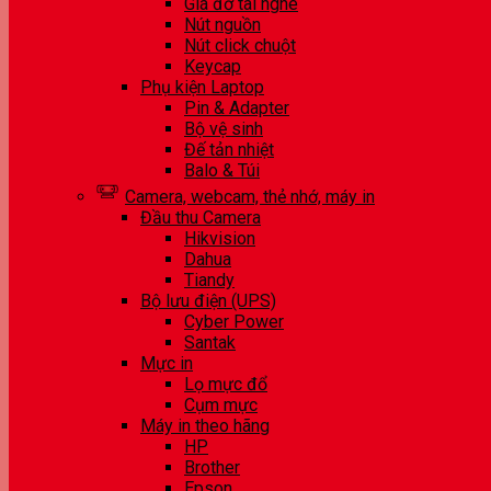
Giá đỡ tai nghe
Nút nguồn
Nút click chuột
Keycap
Phụ kiện Laptop
Pin & Adapter
Bộ vệ sinh
Đế tản nhiệt
Balo & Túi
Camera, webcam, thẻ nhớ, máy in
Đầu thu Camera
Hikvision
Dahua
Tiandy
Bộ lưu điện (UPS)
Cyber Power
Santak
Mực in
Lọ mực đổ
Cụm mực
Máy in theo hãng
HP
Brother
Epson