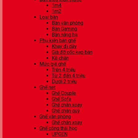
1m4
1m2
Loại bàn
Bàn văn phòng
Bàn Gaming
Bàn nâng hạ
Phụ kiện bàn ghế
Khay đi dây
Giá đỡ cốc kẹp bàn
Kê chân
Mức giá ghế
Trên 4 triệu
Từ 2 đến 4 triệu
Dưới 2 triệu
Ghế net
Ghế Couple
Ghế Sofa
Ghế chân xoay
Ghế chân quỳ
Ghế văn phòng
Ghế chân xoay
Ghế công thái học
UPGEN