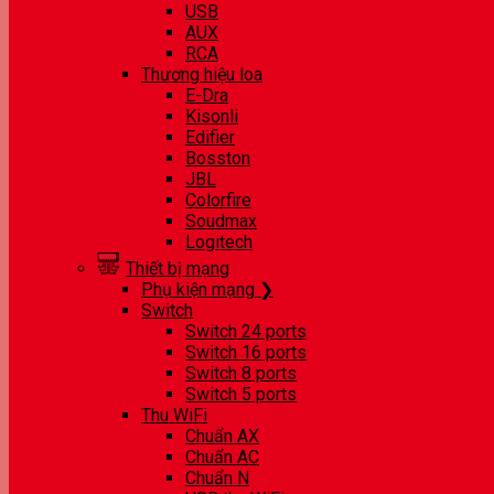
USB
AUX
RCA
Thương hiệu loa
E-Dra
Kisonli
Edifier
Bosston
JBL
Colorfire
Soudmax
Logitech
Thiết bị mạng
Phụ kiện mạng ❯
Switch
Switch 24 ports
Switch 16 ports
Switch 8 ports
Switch 5 ports
Thu WiFi
Chuẩn AX
Chuẩn AC
Chuẩn N