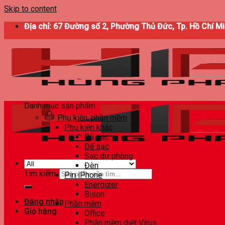
Skip to content
Địa chỉ: 67 Đường số 2, Phường Thủ Đức, Tp. Hồ Chí M
Danh mục sản phẩm
Phụ kiện, phần mềm
Phụ kiện khác
Củ sạc
Đế sạc
Sạc dự phòng
Đèn
Tìm kiếm:
Pin iPhone
Energizer
Bison
Đăng nhập
Phần mềm
Giỏ hàng
Office
Phần mềm diệt Virus