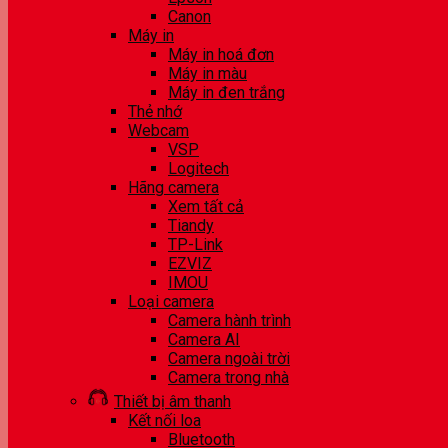
Canon
Máy in
Máy in hoá đơn
Máy in màu
Máy in đen trắng
Thẻ nhớ
Webcam
VSP
Logitech
Hãng camera
Xem tất cả
Tiandy
TP-Link
EZVIZ
IMOU
Loại camera
Camera hành trình
Camera AI
Camera ngoài trời
Camera trong nhà
Thiết bị âm thanh
Kết nối loa
Bluetooth