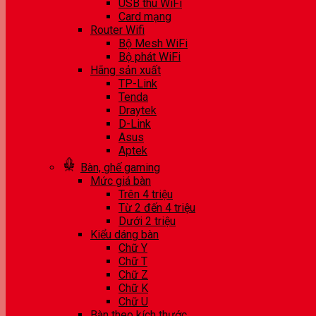
USB thu WiFi
Card mạng
Router Wifi
Bộ Mesh WiFi
Bộ phát WiFi
Hãng sản xuất
TP-Link
Tenda
Draytek
D-Link
Asus
Aptek
Bàn, ghế gaming
Mức giá bàn
Trên 4 triệu
Từ 2 đến 4 triệu
Dưới 2 triệu
Kiểu dáng bàn
Chữ Y
Chữ T
Chữ Z
Chữ K
Chữ U
Bàn theo kích thước