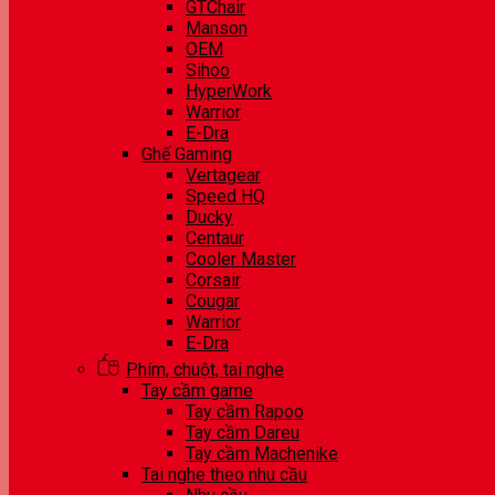
GTChair
Manson
OEM
Sihoo
HyperWork
Warrior
E-Dra
Ghế Gaming
Vertagear
Speed HQ
Ducky
Centaur
Cooler Master
Corsair
Cougar
Warrior
E-Dra
Phím, chuột, tai nghe
Tay cầm game
Tay cầm Rapoo
Tay cầm Dareu
Tay cầm Machenike
Tai nghe theo nhu cầu