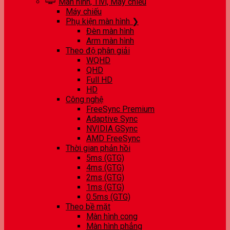
Màn hình, Tivi, Máy chiếu
Máy chiếu
Phụ kiện màn hình ❯
Đèn màn hình
Arm màn hình
Theo độ phân giải
WQHD
QHD
Full HD
HD
Công nghệ
FreeSync Premium
Adaptive Sync
NVIDIA GSync
AMD FreeSync
Thời gian phản hồi
5ms (GTG)
4ms (GTG)
2ms (GTG)
1ms (GTG)
0.5ms (GTG)
Theo bề mặt
Màn hình cong
Màn hình phẳng