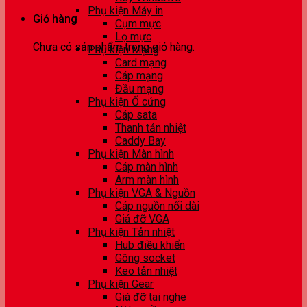
Phụ kiện Máy in
Giỏ hàng
Cụm mực
Lọ mực
Chưa có sản phẩm trong giỏ hàng.
Phụ kiện Mạng
Card mạng
Cáp mạng
Đầu mạng
Phụ kiện Ổ cứng
Cáp sata
Thanh tản nhiệt
Caddy Bay
Phụ kiện Màn hình
Cáp màn hình
Arm màn hình
Phụ kiện VGA & Nguồn
Cáp nguồn nối dài
Giá đỡ VGA
Phụ kiện Tản nhiệt
Hub điều khiển
Gông socket
Keo tản nhiệt
Phụ kiện Gear
Giá đỡ tai nghe