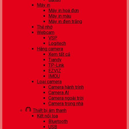
Máy in
Máy in hoá đơn
Máy in màu
Máy in đen trắng
Thẻ nhớ
Webcam
VSP
Logitech
Hãng camera
Xem tất cả
Tiandy
TP-Link
EZVIZ
IMOU
Loại camera
Camera hành trình
Camera AI
Camera ngoài trời
Camera trong nhà
Thiết bị âm thanh
Kết nối loa
Bluetooth
USB