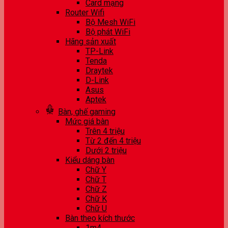
Card mạng
Router Wifi
Bộ Mesh WiFi
Bộ phát WiFi
Hãng sản xuất
TP-Link
Tenda
Draytek
D-Link
Asus
Aptek
Bàn, ghế gaming
Mức giá bàn
Trên 4 triệu
Từ 2 đến 4 triệu
Dưới 2 triệu
Kiểu dáng bàn
Chữ Y
Chữ T
Chữ Z
Chữ K
Chữ U
Bàn theo kích thước
1m4