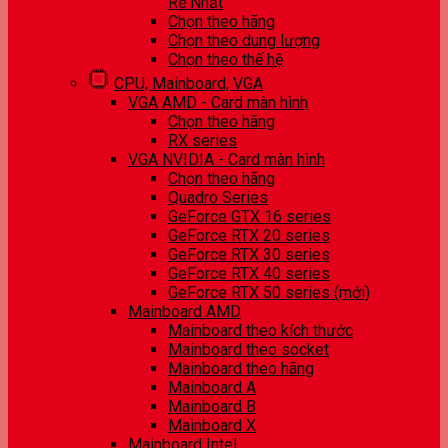
Rẻ Nhất
Chọn theo hãng
Chọn theo dung lượng
Chọn theo thế hệ
CPU, Mainboard, VGA
VGA AMD - Card màn hình
Chọn theo hãng
RX series
VGA NVIDIA - Card màn hình
Chọn theo hãng
Quadro Series
GeForce GTX 16 series
GeForce RTX 20 series
GeForce RTX 30 series
GeForce RTX 40 series
GeForce RTX 50 series (mới)
Mainboard AMD
Mainboard theo kích thước
Mainboard theo socket
Mainboard theo hãng
Mainboard A
Mainboard B
Mainboard X
Mainboard Intel