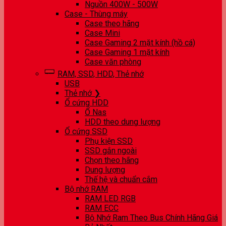
Nguồn 400W - 500W
Case - Thùng máy
Case theo hãng
Case Mini
Case Gaming 2 mặt kính (hồ cá)
Case Gaming 1 mặt kính
Case văn phòng
RAM, SSD, HDD, Thẻ nhớ
USB
Thẻ nhớ ❯
Ổ cứng HDD
Ổ Nas
HDD theo dung lượng
Ổ cứng SSD
Phụ kiện SSD
SSD gắn ngoài
Chọn theo hãng
Dung lượng
Thế hệ và chuẩn cắm
Bộ nhớ RAM
RAM LED RGB
RAM ECC
Bộ Nhớ Ram Theo Bus Chính Hãng Giá