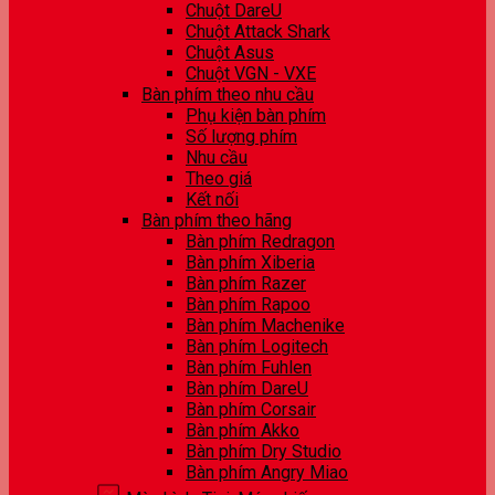
Chuột DareU
Chuột Attack Shark
Chuột Asus
Chuột VGN - VXE
Bàn phím theo nhu cầu
Phụ kiện bàn phím
Số lượng phím
Nhu cầu
Theo giá
Kết nối
Bàn phím theo hãng
Bàn phím Redragon
Bàn phím Xiberia
Bàn phím Razer
Bàn phím Rapoo
Bàn phím Machenike
Bàn phím Logitech
Bàn phím Fuhlen
Bàn phím DareU
Bàn phím Corsair
Bàn phím Akko
Bàn phím Dry Studio
Bàn phím Angry Miao