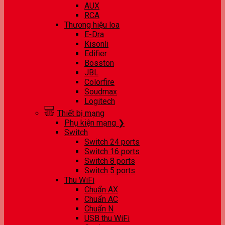
AUX
RCA
Thương hiệu loa
E-Dra
Kisonli
Edifier
Bosston
JBL
Colorfire
Soudmax
Logitech
Thiết bị mạng
Phụ kiện mạng ❯
Switch
Switch 24 ports
Switch 16 ports
Switch 8 ports
Switch 5 ports
Thu WiFi
Chuẩn AX
Chuẩn AC
Chuẩn N
USB thu WiFi