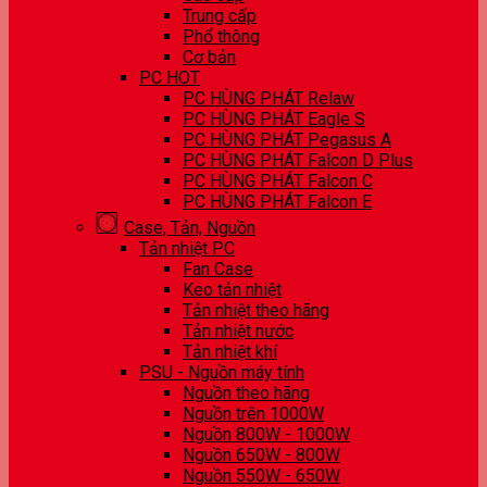
Trung cấp
Phổ thông
Cơ bản
PC HOT
PC HÙNG PHÁT Relaw
PC HÙNG PHÁT Eagle S
PC HÙNG PHÁT Pegasus A
PC HÙNG PHÁT Falcon D Plus
PC HÙNG PHÁT Falcon C
PC HÙNG PHÁT Falcon E
Case, Tản, Nguồn
Tản nhiệt PC
Fan Case
Keo tản nhiệt
Tản nhiệt theo hãng
Tản nhiệt nước
Tản nhiệt khí
PSU - Nguồn máy tính
Nguồn theo hãng
Nguồn trên 1000W
Nguồn 800W - 1000W
Nguồn 650W - 800W
Nguồn 550W - 650W