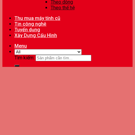
Theo dòng
Theo thế hệ
Thu mua máy tính cũ
Tin công nghệ
Tuyển dụng
Xây Dựng Cấu Hình
Menu
Tìm kiếm: