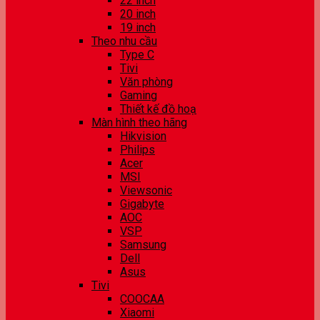
22 inch
20 inch
19 inch
Theo nhu cầu
Type C
Tivi
Văn phòng
Gaming
Thiết kế đồ hoạ
Màn hình theo hãng
Hikvision
Philips
Acer
MSI
Viewsonic
Gigabyte
AOC
VSP
Samsung
Dell
Asus
Tivi
COOCAA
Xiaomi