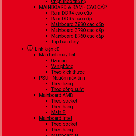
Chọn theo thế hệ
MAINBOARD & RAM - CAO CẤP
Ram DDR4 cao cấp
Ram DDR5 cao cấp
Mainboard Z890 cao cấp
Mainboard Z790 cao cấp
Mainboard B760 cao cấp
Top bán chạy
Linh kiện cũ
Màn hình máy tính
Gaming
Văn phòng
Theo kích thước
PSU - Nguồn máy tính
Theo hãng
Theo công suất
Mainboard AMD
Theo socket
Theo hãng
Main B
Mainboard Intel
Theo socket
Theo hãng
Mainboard H