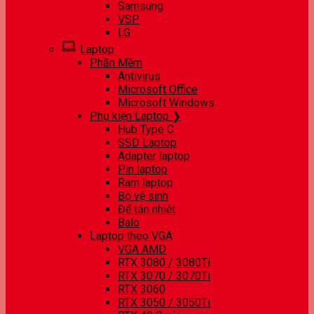
Samsung
VSP
LG
Laptop
Phần Mềm
Antivirus
Microsoft Office
Microsoft Windows
Phụ kiện Laptop ❯
Hub Type C
SSD Laptop
Adapter laptop
Pin laptop
Ram laptop
Bộ vệ sinh
Đế tản nhiệt
Balo
Laptop theo VGA
VGA AMD
RTX 3080 / 3080Ti
RTX 3070 / 3070Ti
RTX 3060
RTX 3050 / 3050Ti