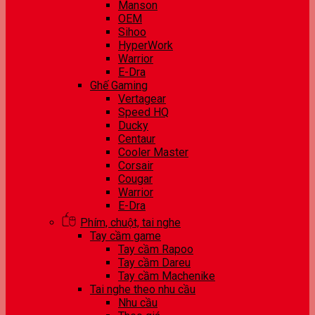
Manson
OEM
Sihoo
HyperWork
Warrior
E-Dra
Ghế Gaming
Vertagear
Speed HQ
Ducky
Centaur
Cooler Master
Corsair
Cougar
Warrior
E-Dra
Phím, chuột, tai nghe
Tay cầm game
Tay cầm Rapoo
Tay cầm Dareu
Tay cầm Machenike
Tai nghe theo nhu cầu
Nhu cầu