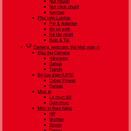
Nút nguồn
Nút click chuột
Keycap
Phụ kiện Laptop
Pin & Adapter
Bộ vệ sinh
Đế tản nhiệt
Balo & Túi
Camera, webcam, thẻ nhớ, máy in
Đầu thu Camera
Hikvision
Dahua
Tiandy
Bộ lưu điện (UPS)
Cyber Power
Santak
Mực in
Lọ mực đổ
Cụm mực
Máy in theo hãng
HP
Brother
Epson
Canon