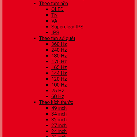
Theo tấm nền
OLED
TN
VA
Superclear IPS
IPS
Theo tần số quét
360 Hz
240 Hz
180 Hz
170 Hz
165 Hz
144 Hz
120 Hz
100 Hz
75 Hz
60 Hz
Theo kích thước
49 inch
34 inch
32 inch
27 inch
24 inch