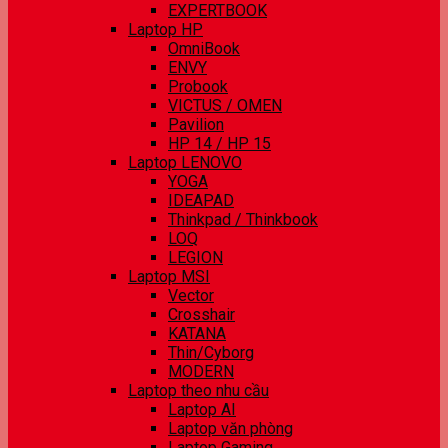
EXPERTBOOK
Laptop HP
OmniBook
ENVY
Probook
VICTUS / OMEN
Pavilion
HP 14 / HP 15
Laptop LENOVO
YOGA
IDEAPAD
Thinkpad / Thinkbook
LOQ
LEGION
Laptop MSI
Vector
Crosshair
KATANA
Thin/Cyborg
MODERN
Laptop theo nhu cầu
Laptop AI
Laptop văn phòng
Laptop Gaming