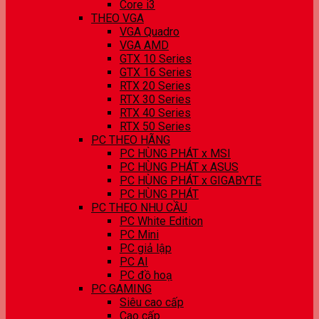
Core i3
THEO VGA
VGA Quadro
VGA AMD
GTX 10 Series
GTX 16 Series
RTX 20 Series
RTX 30 Series
RTX 40 Series
RTX 50 Series
PC THEO HÃNG
PC HÙNG PHÁT x MSI
PC HÙNG PHÁT x ASUS
PC HÙNG PHÁT x GIGABYTE
PC HÙNG PHÁT
PC THEO NHU CẦU
PC White Edition
PC Mini
PC giả lập
PC AI
PC đồ hoạ
PC GAMING
Siêu cao cấp
Cao cấp