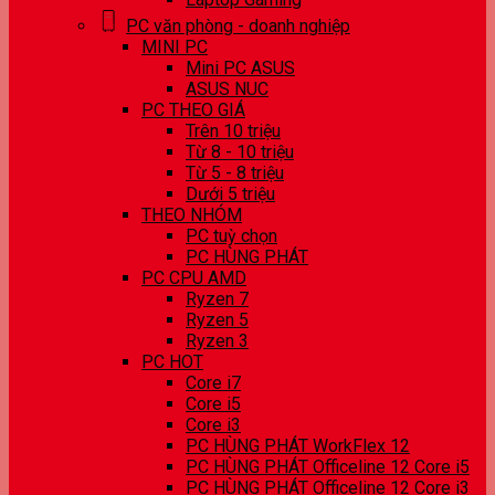
PC văn phòng - doanh nghiệp
MINI PC
Mini PC ASUS
ASUS NUC
PC THEO GIÁ
Trên 10 triệu
Từ 8 - 10 triệu
Từ 5 - 8 triệu
Dưới 5 triệu
THEO NHÓM
PC tuỳ chọn
PC HÙNG PHÁT
PC CPU AMD
Ryzen 7
Ryzen 5
Ryzen 3
PC HOT
Core i7
Core i5
Core i3
PC HÙNG PHÁT WorkFlex 12
PC HÙNG PHÁT Officeline 12 Core i5
PC HÙNG PHÁT Officeline 12 Core i3