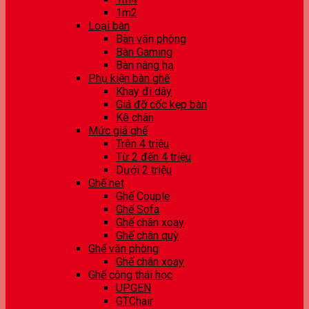
1m2
Loại bàn
Bàn văn phòng
Bàn Gaming
Bàn nâng hạ
Phụ kiện bàn ghế
Khay đi dây
Giá đỡ cốc kẹp bàn
Kê chân
Mức giá ghế
Trên 4 triệu
Từ 2 đến 4 triệu
Dưới 2 triệu
Ghế net
Ghế Couple
Ghế Sofa
Ghế chân xoay
Ghế chân quỳ
Ghế văn phòng
Ghế chân xoay
Ghế công thái học
UPGEN
GTChair