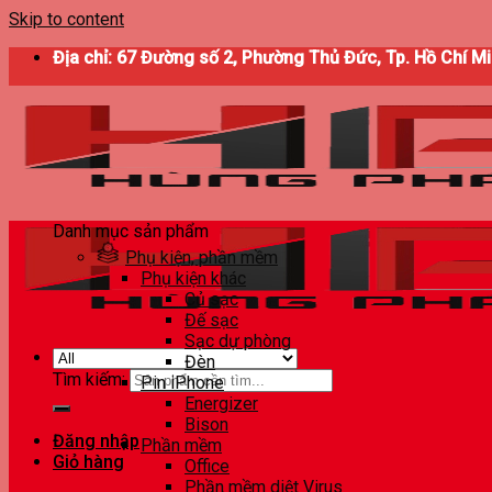
Skip to content
Địa chỉ: 67 Đường số 2, Phường Thủ Đức, Tp. Hồ Chí M
Danh mục sản phẩm
Phụ kiện, phần mềm
Phụ kiện khác
Củ sạc
Đế sạc
Sạc dự phòng
Đèn
Tìm kiếm:
Pin iPhone
Energizer
Bison
Đăng nhập
Phần mềm
Giỏ hàng
Office
Phần mềm diệt Virus