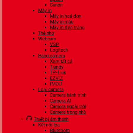
Canon
Máy in
Máy in hoá đơn
Máy in màu
Máy in đen trắng
Thẻ nhớ
Webcam
VSP
Logitech
Hãng camera
Xem tất cả
Tiandy
TP-Link
EZVIZ
IMOU
Loại camera
Camera hành trình
Camera AI
Camera ngoài trời
Camera trong nhà
Thiết bị âm thanh
Kết nối loa
Bluetooth