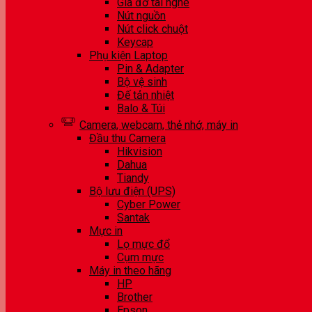
Giá đỡ tai nghe
Nút nguồn
Nút click chuột
Keycap
Phụ kiện Laptop
Pin & Adapter
Bộ vệ sinh
Đế tản nhiệt
Balo & Túi
Camera, webcam, thẻ nhớ, máy in
Đầu thu Camera
Hikvision
Dahua
Tiandy
Bộ lưu điện (UPS)
Cyber Power
Santak
Mực in
Lọ mực đổ
Cụm mực
Máy in theo hãng
HP
Brother
Epson