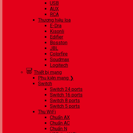
USB
AUX
RCA
Thương hiệu loa
E-Dra
Kisonli
Edifier
Bosston
JBL
Colorfire
Soudmax
Logitech
Thiết bị mạng
Phụ kiện mạng ❯
Switch
Switch 24 ports
Switch 16 ports
Switch 8 ports
Switch 5 ports
Thu WiFi
Chuẩn AX
Chuẩn AC
Chuẩn N