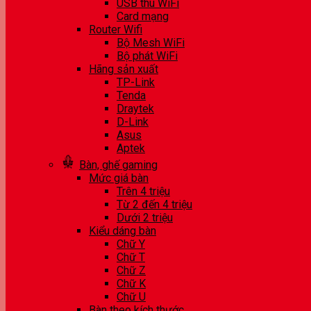
USB thu WiFi
Card mạng
Router Wifi
Bộ Mesh WiFi
Bộ phát WiFi
Hãng sản xuất
TP-Link
Tenda
Draytek
D-Link
Asus
Aptek
Bàn, ghế gaming
Mức giá bàn
Trên 4 triệu
Từ 2 đến 4 triệu
Dưới 2 triệu
Kiểu dáng bàn
Chữ Y
Chữ T
Chữ Z
Chữ K
Chữ U
Bàn theo kích thước