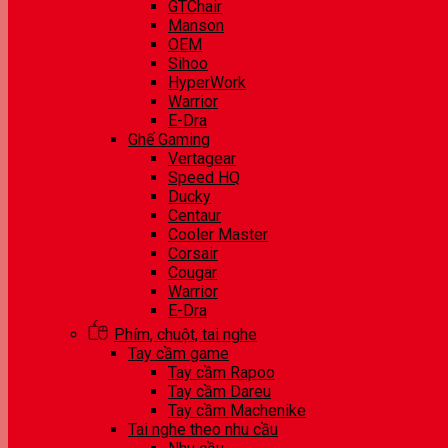
GTChair
Manson
OEM
Sihoo
HyperWork
Warrior
E-Dra
Ghế Gaming
Vertagear
Speed HQ
Ducky
Centaur
Cooler Master
Corsair
Cougar
Warrior
E-Dra
Phím, chuột, tai nghe
Tay cầm game
Tay cầm Rapoo
Tay cầm Dareu
Tay cầm Machenike
Tai nghe theo nhu cầu