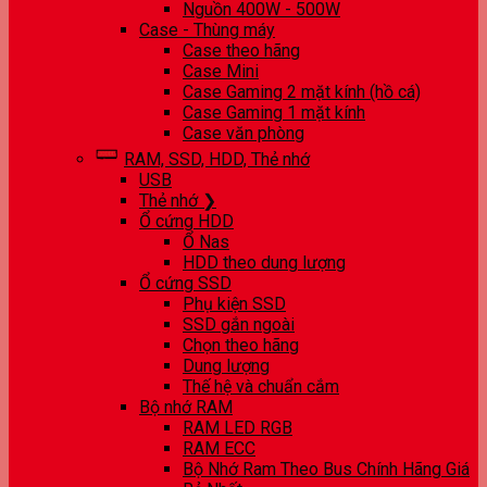
Nguồn 400W - 500W
Case - Thùng máy
Case theo hãng
Case Mini
Case Gaming 2 mặt kính (hồ cá)
Case Gaming 1 mặt kính
Case văn phòng
RAM, SSD, HDD, Thẻ nhớ
USB
Thẻ nhớ ❯
Ổ cứng HDD
Ổ Nas
HDD theo dung lượng
Ổ cứng SSD
Phụ kiện SSD
SSD gắn ngoài
Chọn theo hãng
Dung lượng
Thế hệ và chuẩn cắm
Bộ nhớ RAM
RAM LED RGB
RAM ECC
Bộ Nhớ Ram Theo Bus Chính Hãng Giá