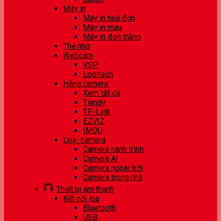
Máy in
Máy in hoá đơn
Máy in màu
Máy in đen trắng
Thẻ nhớ
Webcam
VSP
Logitech
Hãng camera
Xem tất cả
Tiandy
TP-Link
EZVIZ
IMOU
Loại camera
Camera hành trình
Camera AI
Camera ngoài trời
Camera trong nhà
Thiết bị âm thanh
Kết nối loa
Bluetooth
USB