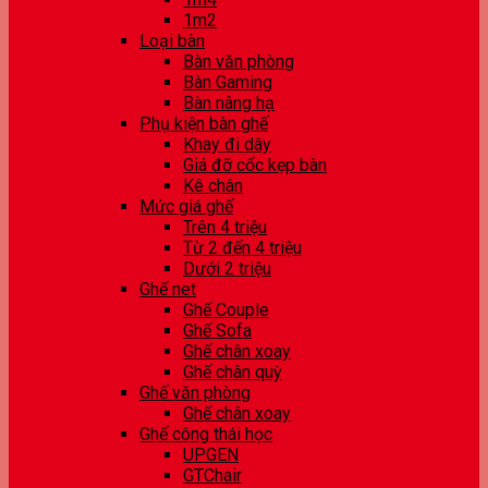
1m2
Loại bàn
Bàn văn phòng
Bàn Gaming
Bàn nâng hạ
Phụ kiện bàn ghế
Khay đi dây
Giá đỡ cốc kẹp bàn
Kê chân
Mức giá ghế
Trên 4 triệu
Từ 2 đến 4 triệu
Dưới 2 triệu
Ghế net
Ghế Couple
Ghế Sofa
Ghế chân xoay
Ghế chân quỳ
Ghế văn phòng
Ghế chân xoay
Ghế công thái học
UPGEN
GTChair