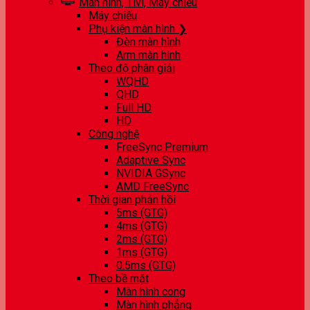
Màn hình, Tivi, Máy chiếu
Máy chiếu
Phụ kiện màn hình ❯
Đèn màn hình
Arm màn hình
Theo độ phân giải
WQHD
QHD
Full HD
HD
Công nghệ
FreeSync Premium
Adaptive Sync
NVIDIA GSync
AMD FreeSync
Thời gian phản hồi
5ms (GTG)
4ms (GTG)
2ms (GTG)
1ms (GTG)
0.5ms (GTG)
Theo bề mặt
Màn hình cong
Màn hình phẳng