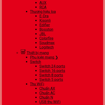
AUX
RCA
Thương hiệu loa
E-Dra
Kisonli
Edifier
Bosston
JBL
Colorfire
Soudmax
Logitech
Thiết bị mạng
Phụ kiện mạng ❯
Switch
Switch 24 ports
Switch 16 ports
Switch 8 ports
Switch 5 ports
Thu WiFi
Chuẩn AX
Chuẩn AC
Chuẩn N
USB thu WiFi