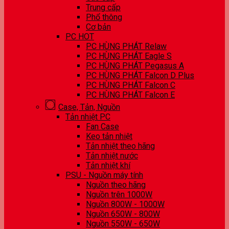
Trung cấp
Phổ thông
Cơ bản
PC HOT
PC HÙNG PHÁT Relaw
PC HÙNG PHÁT Eagle S
PC HÙNG PHÁT Pegasus A
PC HÙNG PHÁT Falcon D Plus
PC HÙNG PHÁT Falcon C
PC HÙNG PHÁT Falcon E
Case, Tản, Nguồn
Tản nhiệt PC
Fan Case
Keo tản nhiệt
Tản nhiệt theo hãng
Tản nhiệt nước
Tản nhiệt khí
PSU - Nguồn máy tính
Nguồn theo hãng
Nguồn trên 1000W
Nguồn 800W - 1000W
Nguồn 650W - 800W
Nguồn 550W - 650W