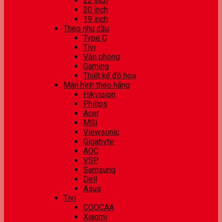
22 inch
20 inch
19 inch
Theo nhu cầu
Type C
Tivi
Văn phòng
Gaming
Thiết kế đồ hoạ
Màn hình theo hãng
Hikvision
Philips
Acer
MSI
Viewsonic
Gigabyte
AOC
VSP
Samsung
Dell
Asus
Tivi
COOCAA
Xiaomi