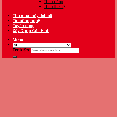
Theo dòng
Theo thế hệ
Thu mua máy tính cũ
Tin công nghệ
Tuyển dụng
Xây Dựng Cấu Hình
Menu
Tìm kiếm: