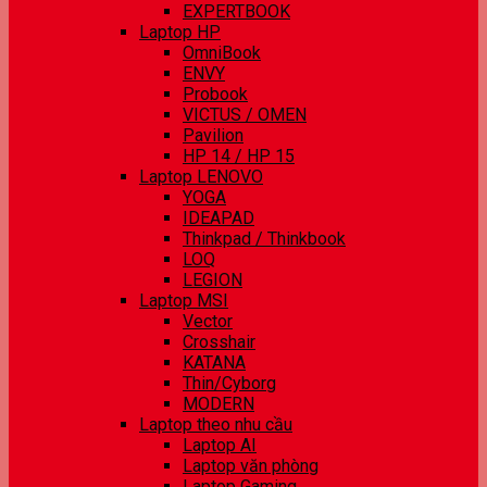
EXPERTBOOK
Laptop HP
OmniBook
ENVY
Probook
VICTUS / OMEN
Pavilion
HP 14 / HP 15
Laptop LENOVO
YOGA
IDEAPAD
Thinkpad / Thinkbook
LOQ
LEGION
Laptop MSI
Vector
Crosshair
KATANA
Thin/Cyborg
MODERN
Laptop theo nhu cầu
Laptop AI
Laptop văn phòng
Laptop Gaming