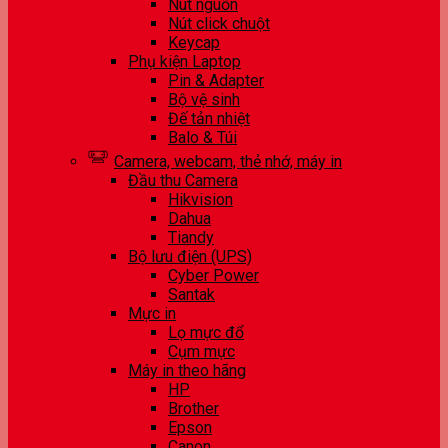
Nút nguồn
Nút click chuột
Keycap
Phụ kiện Laptop
Pin & Adapter
Bộ vệ sinh
Đế tản nhiệt
Balo & Túi
Camera, webcam, thẻ nhớ, máy in
Đầu thu Camera
Hikvision
Dahua
Tiandy
Bộ lưu điện (UPS)
Cyber Power
Santak
Mực in
Lọ mực đổ
Cụm mực
Máy in theo hãng
HP
Brother
Epson
Canon