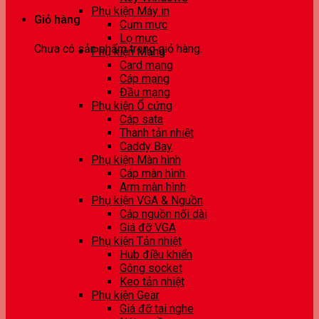
Phụ kiện Máy in
Giỏ hàng
Cụm mực
Lọ mực
Chưa có sản phẩm trong giỏ hàng.
Phụ kiện Mạng
Card mạng
Cáp mạng
Đầu mạng
Phụ kiện Ổ cứng
Cáp sata
Thanh tản nhiệt
Caddy Bay
Phụ kiện Màn hình
Cáp màn hình
Arm màn hình
Phụ kiện VGA & Nguồn
Cáp nguồn nối dài
Giá đỡ VGA
Phụ kiện Tản nhiệt
Hub điều khiển
Gông socket
Keo tản nhiệt
Phụ kiện Gear
Giá đỡ tai nghe