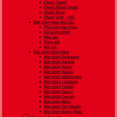
Chuột DareU
Chuột Attack Shark
Chuột Asus
Chuột VGN - VXE
Bàn phím theo nhu cầu
Phụ kiện bàn phím
Số lượng phím
Nhu cầu
Theo giá
Kết nối
Bàn phím theo hãng
Bàn phím Redragon
Bàn phím Xiberia
Bàn phím Razer
Bàn phím Rapoo
Bàn phím Machenike
Bàn phím Logitech
Bàn phím Fuhlen
Bàn phím DareU
Bàn phím Corsair
Bàn phím Akko
Bàn phím Dry Studio
Bàn phím Angry Miao