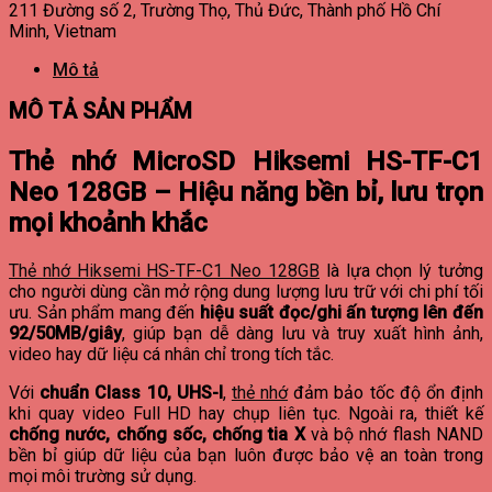
211 Đường số 2, Trường Thọ, Thủ Đức, Thành phố Hồ Chí
Minh, Vietnam
Mô tả
MÔ TẢ SẢN PHẨM
Thẻ nhớ MicroSD Hiksemi HS-TF-C1
Neo 128GB – Hiệu năng bền bỉ, lưu trọn
mọi khoảnh khắc
Thẻ nhớ Hiksemi HS-TF-C1 Neo 128GB
là lựa chọn lý tưởng
cho người dùng cần mở rộng dung lượng lưu trữ với chi phí tối
ưu. Sản phẩm mang đến
hiệu suất đọc/ghi ấn tượng lên đến
92/50MB/giây
, giúp bạn dễ dàng lưu và truy xuất hình ảnh,
video hay dữ liệu cá nhân chỉ trong tích tắc.
Với
chuẩn Class 10, UHS-I
,
thẻ nhớ
đảm bảo tốc độ ổn định
khi quay video Full HD hay chụp liên tục. Ngoài ra, thiết kế
chống nước, chống sốc, chống tia X
và bộ nhớ flash NAND
bền bỉ giúp dữ liệu của bạn luôn được bảo vệ an toàn trong
mọi môi trường sử dụng.