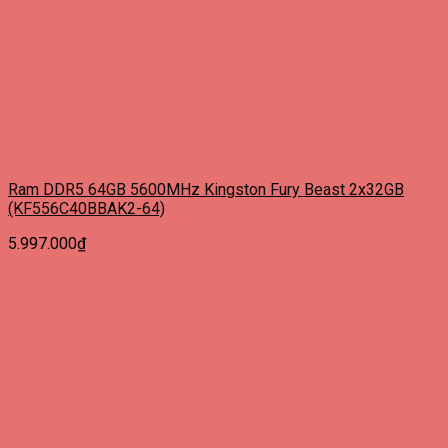
Ram DDR5 64GB 5600MHz Kingston Fury Beast 2x32GB
(KF556C40BBAK2-64)
5.997.000
₫