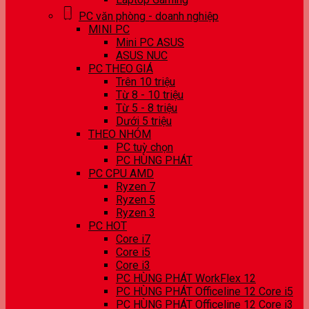
PC văn phòng - doanh nghiệp
MINI PC
Mini PC ASUS
ASUS NUC
PC THEO GIÁ
Trên 10 triệu
Từ 8 - 10 triệu
Từ 5 - 8 triệu
Dưới 5 triệu
THEO NHÓM
PC tuỳ chọn
PC HÙNG PHÁT
PC CPU AMD
Ryzen 7
Ryzen 5
Ryzen 3
PC HOT
Core i7
Core i5
Core i3
PC HÙNG PHÁT WorkFlex 12
PC HÙNG PHÁT Officeline 12 Core i5
PC HÙNG PHÁT Officeline 12 Core i3