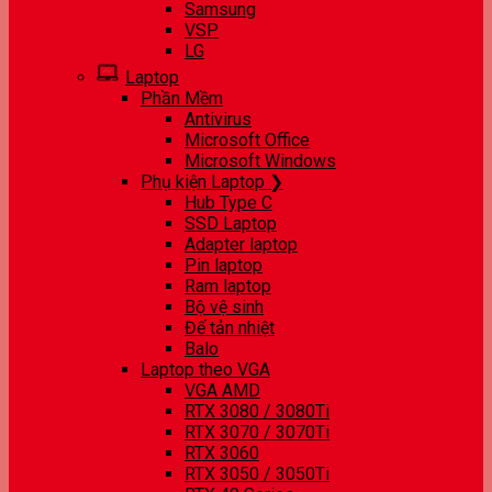
Samsung
VSP
LG
Laptop
Phần Mềm
Antivirus
Microsoft Office
Microsoft Windows
Phụ kiện Laptop ❯
Hub Type C
SSD Laptop
Adapter laptop
Pin laptop
Ram laptop
Bộ vệ sinh
Đế tản nhiệt
Balo
Laptop theo VGA
VGA AMD
RTX 3080 / 3080Ti
RTX 3070 / 3070Ti
RTX 3060
RTX 3050 / 3050Ti