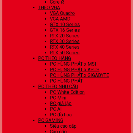
Core i3
THEO VGA
VGA Quadro
VGA AMD
GTX 10 Series
GTX 16 Series
RTX 20 Series
RTX 30 Series
RTX 40 Series
RTX 50 Series
PC THEO HÃNG
PC HÙNG PHÁT x MSI
PC HÙNG PHÁT x ASUS
PC HÙNG PHÁT x GIGABYTE
PC HÙNG PHÁT
PC THEO NHU CẦU
PC White Edition
PC Mini
PC giả lập
PC AI
PC đồ hoạ
PC GAMING
Siêu cao cấp
Cao cấp