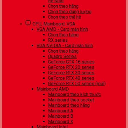
Rẻ Nhất
Chọn theo hãng
Chọn theo dung lượng
Chọn theo thế hệ
CPU, Mainboard, VGA
VGA AMD - Card màn hình
Chọn theo hãng
RX series
VGA NVIDIA - Card màn hình
Chọn theo hãng
Quadro Series
GeForce GTX 16 series
GeForce RTX 20 series
GeForce RTX 30 series
GeForce RTX 40 series
GeForce RTX 50 series (mới)
Mainboard AMD
Mainboard theo kích thước
Mainboard theo socket
Mainboard theo hãng
Mainboard A
Mainboard B
Mainboard X
Mainboard Intel