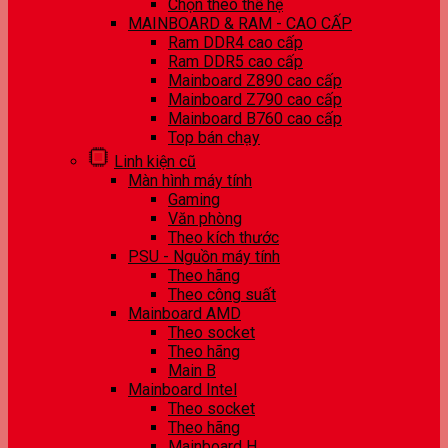
Chọn theo thế hệ
MAINBOARD & RAM - CAO CẤP
Ram DDR4 cao cấp
Ram DDR5 cao cấp
Mainboard Z890 cao cấp
Mainboard Z790 cao cấp
Mainboard B760 cao cấp
Top bán chạy
Linh kiện cũ
Màn hình máy tính
Gaming
Văn phòng
Theo kích thước
PSU - Nguồn máy tính
Theo hãng
Theo công suất
Mainboard AMD
Theo socket
Theo hãng
Main B
Mainboard Intel
Theo socket
Theo hãng
Mainboard H