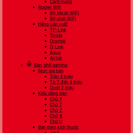
Card mạng
Router Wifi
Bộ Mesh WiFi
Bộ phát WiFi
Hãng sản xuất
TP-Link
Tenda
Draytek
D-Link
Asus
Aptek
Bàn, ghế gaming
Mức giá bàn
Trên 4 triệu
Từ 2 đến 4 triệu
Dưới 2 triệu
Kiểu dáng bàn
Chữ Y
Chữ T
Chữ Z
Chữ K
Chữ U
Bàn theo kích thước
1m4