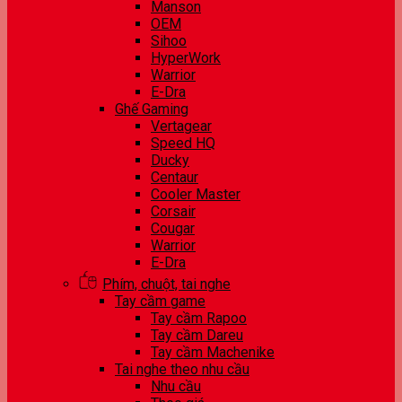
Manson
OEM
Sihoo
HyperWork
Warrior
E-Dra
Ghế Gaming
Vertagear
Speed HQ
Ducky
Centaur
Cooler Master
Corsair
Cougar
Warrior
E-Dra
Phím, chuột, tai nghe
Tay cầm game
Tay cầm Rapoo
Tay cầm Dareu
Tay cầm Machenike
Tai nghe theo nhu cầu
Nhu cầu