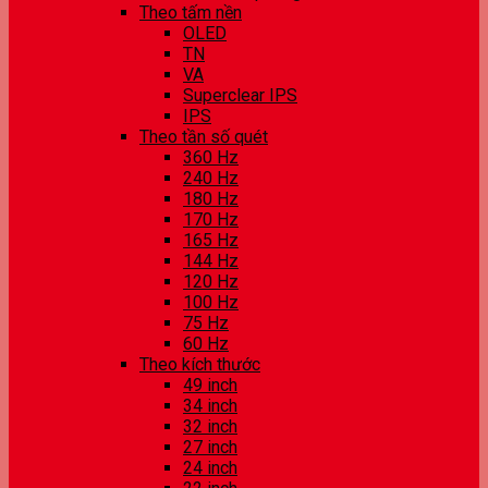
Theo tấm nền
OLED
TN
VA
Superclear IPS
IPS
Theo tần số quét
360 Hz
240 Hz
180 Hz
170 Hz
165 Hz
144 Hz
120 Hz
100 Hz
75 Hz
60 Hz
Theo kích thước
49 inch
34 inch
32 inch
27 inch
24 inch