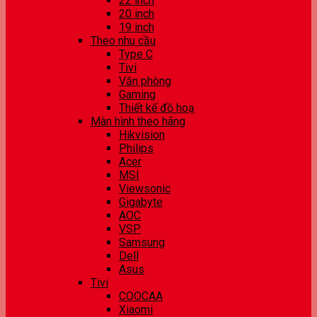
22 inch
20 inch
19 inch
Theo nhu cầu
Type C
Tivi
Văn phòng
Gaming
Thiết kế đồ hoạ
Màn hình theo hãng
Hikvision
Philips
Acer
MSI
Viewsonic
Gigabyte
AOC
VSP
Samsung
Dell
Asus
Tivi
COOCAA
Xiaomi