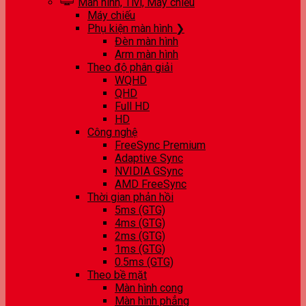
Màn hình, Tivi, Máy chiếu
Máy chiếu
Phụ kiện màn hình ❯
Đèn màn hình
Arm màn hình
Theo độ phân giải
WQHD
QHD
Full HD
HD
Công nghệ
FreeSync Premium
Adaptive Sync
NVIDIA GSync
AMD FreeSync
Thời gian phản hồi
5ms (GTG)
4ms (GTG)
2ms (GTG)
1ms (GTG)
0.5ms (GTG)
Theo bề mặt
Màn hình cong
Màn hình phẳng