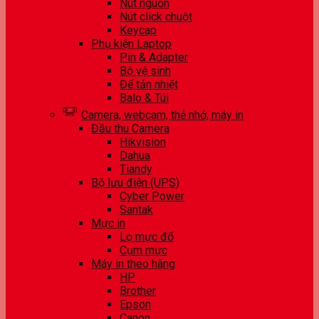
Nút nguồn
Nút click chuột
Keycap
Phụ kiện Laptop
Pin & Adapter
Bộ vệ sinh
Đế tản nhiệt
Balo & Túi
Camera, webcam, thẻ nhớ, máy in
Đầu thu Camera
Hikvision
Dahua
Tiandy
Bộ lưu điện (UPS)
Cyber Power
Santak
Mực in
Lọ mực đổ
Cụm mực
Máy in theo hãng
HP
Brother
Epson
Canon