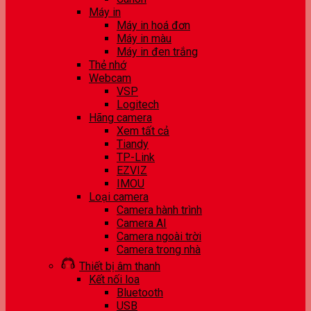
Máy in
Máy in hoá đơn
Máy in màu
Máy in đen trắng
Thẻ nhớ
Webcam
VSP
Logitech
Hãng camera
Xem tất cả
Tiandy
TP-Link
EZVIZ
IMOU
Loại camera
Camera hành trình
Camera AI
Camera ngoài trời
Camera trong nhà
Thiết bị âm thanh
Kết nối loa
Bluetooth
USB