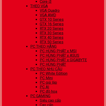
Core i3
THEO VGA
VGA Quadro
VGA AMD
GTX 10 Series
GTX 16 Series
RTX 20 Series
RTX 30 Series
RTX 40 Series
RTX 50 Series
PC THEO HÃNG
PC HÙNG PHÁT x MSI
PC HÙNG PHÁT x ASUS
PC HÙNG PHÁT x GIGABYTE
PC HÙNG PHÁT
PC THEO NHU CẦU
PC White Edition
PC Mini
PC giả lập
PC AI
PC đồ hoạ
PC GAMING
Siêu cao cấp
Cao cấp