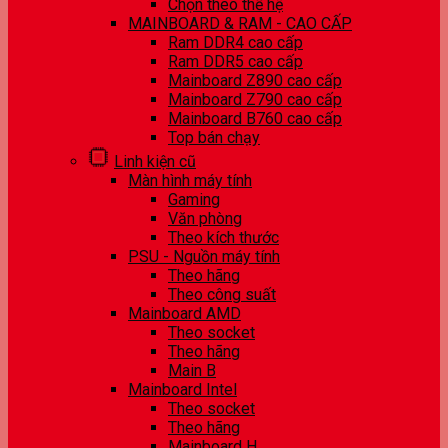
Chọn theo thế hệ
MAINBOARD & RAM - CAO CẤP
Ram DDR4 cao cấp
Ram DDR5 cao cấp
Mainboard Z890 cao cấp
Mainboard Z790 cao cấp
Mainboard B760 cao cấp
Top bán chạy
Linh kiện cũ
Màn hình máy tính
Gaming
Văn phòng
Theo kích thước
PSU - Nguồn máy tính
Theo hãng
Theo công suất
Mainboard AMD
Theo socket
Theo hãng
Main B
Mainboard Intel
Theo socket
Theo hãng
Mainboard H