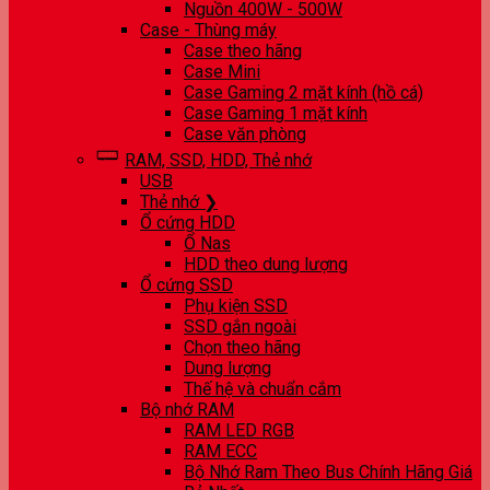
Nguồn 400W - 500W
Case - Thùng máy
Case theo hãng
Case Mini
Case Gaming 2 mặt kính (hồ cá)
Case Gaming 1 mặt kính
Case văn phòng
RAM, SSD, HDD, Thẻ nhớ
USB
Thẻ nhớ ❯
Ổ cứng HDD
Ổ Nas
HDD theo dung lượng
Ổ cứng SSD
Phụ kiện SSD
SSD gắn ngoài
Chọn theo hãng
Dung lượng
Thế hệ và chuẩn cắm
Bộ nhớ RAM
RAM LED RGB
RAM ECC
Bộ Nhớ Ram Theo Bus Chính Hãng Giá