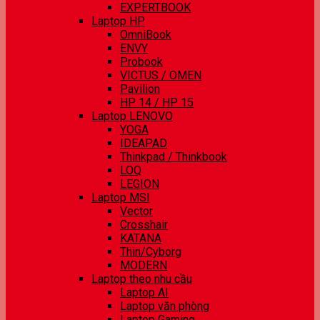
EXPERTBOOK
Laptop HP
OmniBook
ENVY
Probook
VICTUS / OMEN
Pavilion
HP 14 / HP 15
Laptop LENOVO
YOGA
IDEAPAD
Thinkpad / Thinkbook
LOQ
LEGION
Laptop MSI
Vector
Crosshair
KATANA
Thin/Cyborg
MODERN
Laptop theo nhu cầu
Laptop AI
Laptop văn phòng
Laptop Gaming