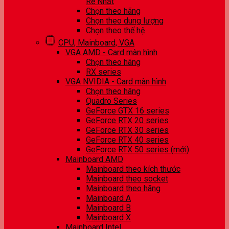
Rẻ Nhất
Chọn theo hãng
Chọn theo dung lượng
Chọn theo thế hệ
CPU, Mainboard, VGA
VGA AMD - Card màn hình
Chọn theo hãng
RX series
VGA NVIDIA - Card màn hình
Chọn theo hãng
Quadro Series
GeForce GTX 16 series
GeForce RTX 20 series
GeForce RTX 30 series
GeForce RTX 40 series
GeForce RTX 50 series (mới)
Mainboard AMD
Mainboard theo kích thước
Mainboard theo socket
Mainboard theo hãng
Mainboard A
Mainboard B
Mainboard X
Mainboard Intel