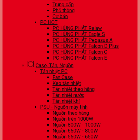
Trung cấp
Phổ thông
Cơ bản
PC HOT
PC HÙNG PHÁT Relaw
PC HÙNG PHÁT Eagle S
PC HÙNG PHÁT Pegasus A
PC HÙNG PHÁT Falcon D Plus
PC HÙNG PHÁT Falcon C
PC HÙNG PHÁT Falcon E
Case, Tản, Nguồn
Tản nhiệt PC
Fan Case
Keo tản nhiệt
Tản nhiệt theo hãng
Tản nhiệt nước
Tản nhiệt khí
PSU - Nguồn máy tính
Nguồn theo hãng
Nguồn trên 1000W
Nguồn 800W - 1000W
Nguồn 650W - 800W
Nguồn 550W - 650W