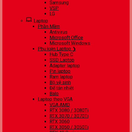
Samsung
VSP
LG
Laptop
Phần Mềm
Antivirus
Microsoft Office
Microsoft Windows
Phụ kiện Laptop ❯
Hub Type C
SSD Laptop
Adapter laptop
Pin laptop
Ram laptop
Bộ vệ sinh
Đế tản nhiệt
Balo
Laptop theo VGA
VGA AMD
RTX 3080 / 3080Ti
RTX 3070 / 3070Ti
RTX 3060
RTX 3050 / 3050Ti