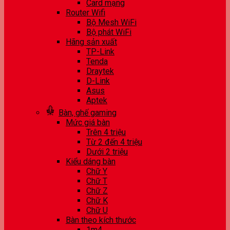
Card mạng
Router Wifi
Bộ Mesh WiFi
Bộ phát WiFi
Hãng sản xuất
TP-Link
Tenda
Draytek
D-Link
Asus
Aptek
Bàn, ghế gaming
Mức giá bàn
Trên 4 triệu
Từ 2 đến 4 triệu
Dưới 2 triệu
Kiểu dáng bàn
Chữ Y
Chữ T
Chữ Z
Chữ K
Chữ U
Bàn theo kích thước
1m4