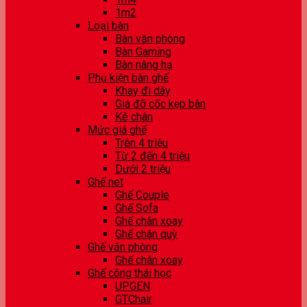
1m2
Loại bàn
Bàn văn phòng
Bàn Gaming
Bàn nâng hạ
Phụ kiện bàn ghế
Khay đi dây
Giá đỡ cốc kẹp bàn
Kê chân
Mức giá ghế
Trên 4 triệu
Từ 2 đến 4 triệu
Dưới 2 triệu
Ghế net
Ghế Couple
Ghế Sofa
Ghế chân xoay
Ghế chân quỳ
Ghế văn phòng
Ghế chân xoay
Ghế công thái học
UPGEN
GTChair