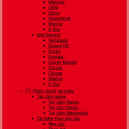
Manson
OEM
Sihoo
HyperWork
Warrior
E-Dra
Ghế Gaming
Vertagear
Speed HQ
Ducky
Centaur
Cooler Master
Corsair
Cougar
Warrior
E-Dra
Phím, chuột, tai nghe
Tay cầm game
Tay cầm Rapoo
Tay cầm Dareu
Tay cầm Machenike
Tai nghe theo nhu cầu
Nhu cầu