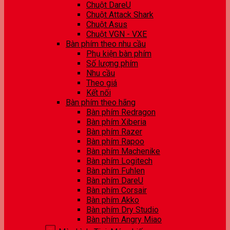
Chuột DareU
Chuột Attack Shark
Chuột Asus
Chuột VGN - VXE
Bàn phím theo nhu cầu
Phụ kiện bàn phím
Số lượng phím
Nhu cầu
Theo giá
Kết nối
Bàn phím theo hãng
Bàn phím Redragon
Bàn phím Xiberia
Bàn phím Razer
Bàn phím Rapoo
Bàn phím Machenike
Bàn phím Logitech
Bàn phím Fuhlen
Bàn phím DareU
Bàn phím Corsair
Bàn phím Akko
Bàn phím Dry Studio
Bàn phím Angry Miao