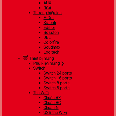
AUX
RCA
Thương hiệu loa
E-Dra
Kisonli
Edifier
Bosston
JBL
Colorfire
Soudmax
Logitech
Thiết bị mạng
Phụ kiện mạng ❯
Switch
Switch 24 ports
Switch 16 ports
Switch 8 ports
Switch 5 ports
Thu WiFi
Chuẩn AX
Chuẩn AC
Chuẩn N
USB thu WiFi