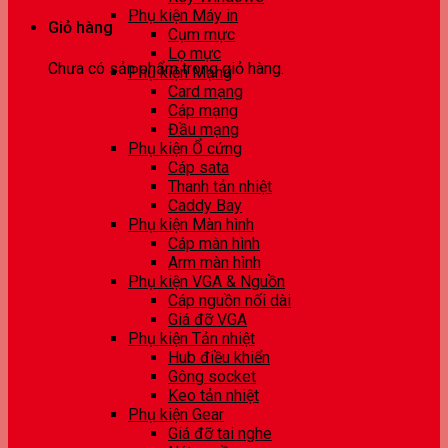
Phụ kiện Máy in
Giỏ hàng
Cụm mực
Lọ mực
Chưa có sản phẩm trong giỏ hàng.
Phụ kiện Mạng
Card mạng
Cáp mạng
Đầu mạng
Phụ kiện Ổ cứng
Cáp sata
Thanh tản nhiệt
Caddy Bay
Phụ kiện Màn hình
Cáp màn hình
Arm màn hình
Phụ kiện VGA & Nguồn
Cáp nguồn nối dài
Giá đỡ VGA
Phụ kiện Tản nhiệt
Hub điều khiển
Gông socket
Keo tản nhiệt
Phụ kiện Gear
Giá đỡ tai nghe