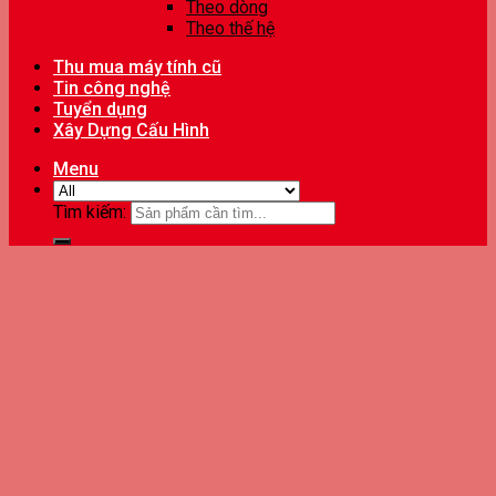
Theo dòng
Theo thế hệ
Thu mua máy tính cũ
Tin công nghệ
Tuyển dụng
Xây Dựng Cấu Hình
Menu
Tìm kiếm: