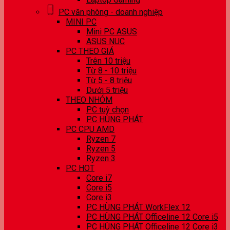
PC văn phòng - doanh nghiệp
MINI PC
Mini PC ASUS
ASUS NUC
PC THEO GIÁ
Trên 10 triệu
Từ 8 - 10 triệu
Từ 5 - 8 triệu
Dưới 5 triệu
THEO NHÓM
PC tuỳ chọn
PC HÙNG PHÁT
PC CPU AMD
Ryzen 7
Ryzen 5
Ryzen 3
PC HOT
Core i7
Core i5
Core i3
PC HÙNG PHÁT WorkFlex 12
PC HÙNG PHÁT Officeline 12 Core i5
PC HÙNG PHÁT Officeline 12 Core i3