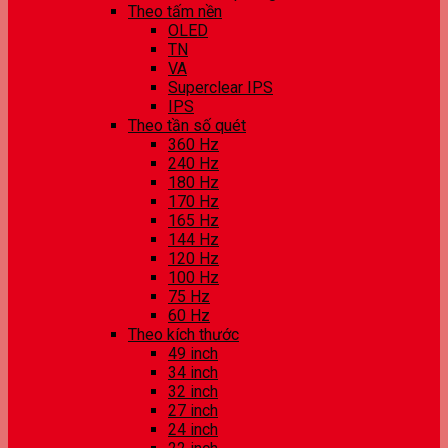
Theo tấm nền
OLED
TN
VA
Superclear IPS
IPS
Theo tần số quét
360 Hz
240 Hz
180 Hz
170 Hz
165 Hz
144 Hz
120 Hz
100 Hz
75 Hz
60 Hz
Theo kích thước
49 inch
34 inch
32 inch
27 inch
24 inch