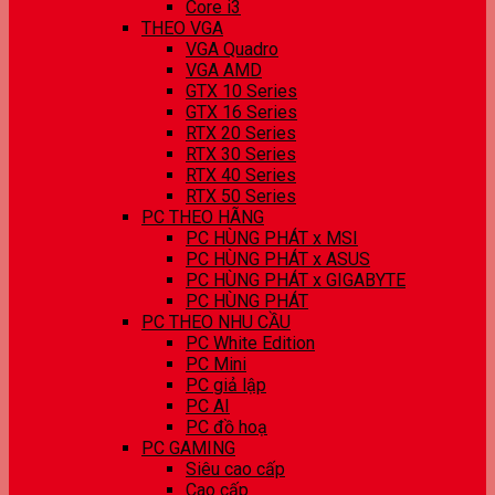
Core i3
THEO VGA
VGA Quadro
VGA AMD
GTX 10 Series
GTX 16 Series
RTX 20 Series
RTX 30 Series
RTX 40 Series
RTX 50 Series
PC THEO HÃNG
PC HÙNG PHÁT x MSI
PC HÙNG PHÁT x ASUS
PC HÙNG PHÁT x GIGABYTE
PC HÙNG PHÁT
PC THEO NHU CẦU
PC White Edition
PC Mini
PC giả lập
PC AI
PC đồ hoạ
PC GAMING
Siêu cao cấp
Cao cấp