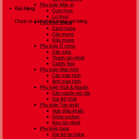
Phụ kiện Máy in
Giỏ hàng
Cụm mực
Lọ mực
Chưa có sản phẩm trong giỏ hàng.
Phụ kiện Mạng
Card mạng
Cáp mạng
Đầu mạng
Phụ kiện Ổ cứng
Cáp sata
Thanh tản nhiệt
Caddy Bay
Phụ kiện Màn hình
Cáp màn hình
Arm màn hình
Phụ kiện VGA & Nguồn
Cáp nguồn nối dài
Giá đỡ VGA
Phụ kiện Tản nhiệt
Hub điều khiển
Gông socket
Keo tản nhiệt
Phụ kiện Gear
Giá đỡ tai nghe