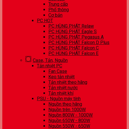
Trung cấp
Phổ thông
Cơ bản
PC HOT
PC HÙNG PHÁT Relaw
PC HÙNG PHÁT Eagle S
PC HÙNG PHÁT Pegasus A
PC HÙNG PHÁT Falcon D Plus
PC HÙNG PHÁT Falcon C
PC HÙNG PHÁT Falcon E
Case, Tản, Nguồn
Tản nhiệt PC
Fan Case
Keo tản nhiệt
Tản nhiệt theo hãng
Tản nhiệt nước
Tản nhiệt khí
PSU - Nguồn máy tính
Nguồn theo hãng
Nguồn trên 1000W
Nguồn 800W - 1000W
Nguồn 650W - 800W
Nguồn 550W - 650W