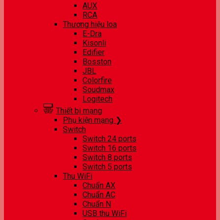
AUX
RCA
Thương hiệu loa
E-Dra
Kisonli
Edifier
Bosston
JBL
Colorfire
Soudmax
Logitech
Thiết bị mạng
Phụ kiện mạng ❯
Switch
Switch 24 ports
Switch 16 ports
Switch 8 ports
Switch 5 ports
Thu WiFi
Chuẩn AX
Chuẩn AC
Chuẩn N
USB thu WiFi