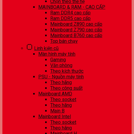
Chọn theo thế hệ
MAINBOARD & RAM - CAO CẤP
Ram DDR4 cao cấp
Ram DDR5 cao cấp
Mainboard Z890 cao cấp
Mainboard Z790 cao cấp
Mainboard B760 cao cấp
Top bán chạy
Linh kiện cũ
Màn hình máy tính
Gaming
Văn phòng
Theo kích thước
PSU - Nguồn máy tính
Theo hãng
Theo công suất
Mainboard AMD
Theo socket
Theo hãng
Main B
Mainboard Intel
Theo socket
Theo hãng
Mainboard H