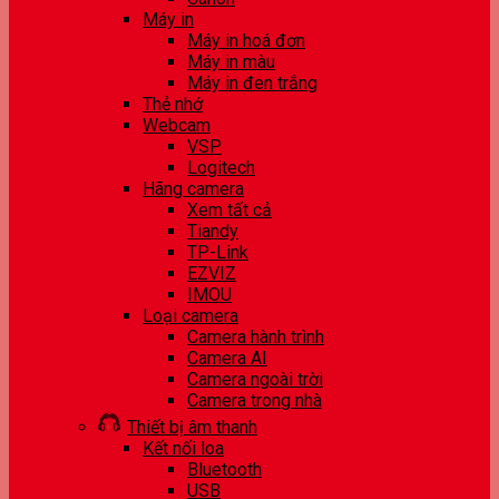
Máy in
Máy in hoá đơn
Máy in màu
Máy in đen trắng
Thẻ nhớ
Webcam
VSP
Logitech
Hãng camera
Xem tất cả
Tiandy
TP-Link
EZVIZ
IMOU
Loại camera
Camera hành trình
Camera AI
Camera ngoài trời
Camera trong nhà
Thiết bị âm thanh
Kết nối loa
Bluetooth
USB