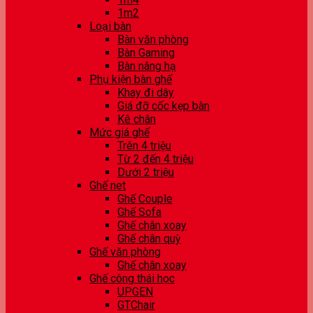
1m2
Loại bàn
Bàn văn phòng
Bàn Gaming
Bàn nâng hạ
Phụ kiện bàn ghế
Khay đi dây
Giá đỡ cốc kẹp bàn
Kê chân
Mức giá ghế
Trên 4 triệu
Từ 2 đến 4 triệu
Dưới 2 triệu
Ghế net
Ghế Couple
Ghế Sofa
Ghế chân xoay
Ghế chân quỳ
Ghế văn phòng
Ghế chân xoay
Ghế công thái học
UPGEN
GTChair