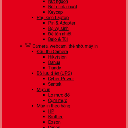
Nút nguồn
Nút click chuột
Keycap
Phụ kiện Laptop
Pin & Adapter
Bộ vệ sinh
Đế tản nhiệt
Balo & Túi
Camera, webcam, thẻ nhớ, máy in
Đầu thu Camera
Hikvision
Dahua
Tiandy
Bộ lưu điện (UPS)
Cyber Power
Santak
Mực in
Lọ mực đổ
Cụm mực
Máy in theo hãng
HP
Brother
Epson
Canon