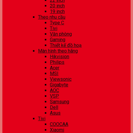
22 inch
20 inch
19 inch
Theo nhu cầu
Type C
Tivi
Văn phòng
Gaming
Thiết kế đồ hoạ
Màn hình theo hãng
Hikvision
Philips
Acer
MSI
Viewsonic
Gigabyte
AOC
VSP
Samsung
Dell
Asus
Tivi
COOCAA
Xiaomi