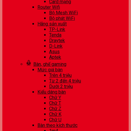
Card mạng
Router Wifi
Bộ Mesh WiFi
Bộ phát WiFi
Hãng sản xuất
TP-Link
Tenda
Draytek
D-Link
Asus
Aptek
Bàn, ghế gaming
Mức giá bàn
Trên 4 triệu
Từ 2 đến 4 triệu
Dưới 2 triệu
Kiểu dáng bàn
Chữ Y
Chữ T
Chữ Z
Chữ K
Chữ U
Bàn theo kích thước
1m4