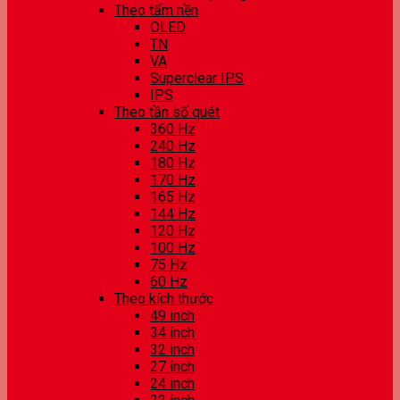
Theo tấm nền
OLED
TN
VA
Superclear IPS
IPS
Theo tần số quét
360 Hz
240 Hz
180 Hz
170 Hz
165 Hz
144 Hz
120 Hz
100 Hz
75 Hz
60 Hz
Theo kích thước
49 inch
34 inch
32 inch
27 inch
24 inch