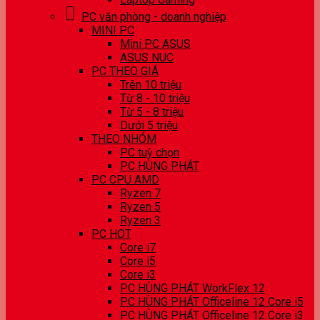
PC văn phòng - doanh nghiệp
MINI PC
Mini PC ASUS
ASUS NUC
PC THEO GIÁ
Trên 10 triệu
Từ 8 - 10 triệu
Từ 5 - 8 triệu
Dưới 5 triệu
THEO NHÓM
PC tuỳ chọn
PC HÙNG PHÁT
PC CPU AMD
Ryzen 7
Ryzen 5
Ryzen 3
PC HOT
Core i7
Core i5
Core i3
PC HÙNG PHÁT WorkFlex 12
PC HÙNG PHÁT Officeline 12 Core i5
PC HÙNG PHÁT Officeline 12 Core i3