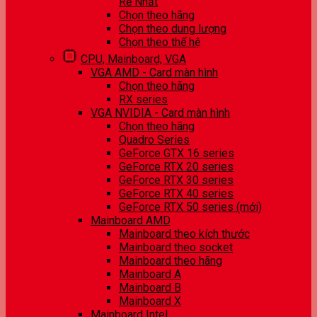
Rẻ Nhất
Chọn theo hãng
Chọn theo dung lượng
Chọn theo thế hệ
CPU, Mainboard, VGA
VGA AMD - Card màn hình
Chọn theo hãng
RX series
VGA NVIDIA - Card màn hình
Chọn theo hãng
Quadro Series
GeForce GTX 16 series
GeForce RTX 20 series
GeForce RTX 30 series
GeForce RTX 40 series
GeForce RTX 50 series (mới)
Mainboard AMD
Mainboard theo kích thước
Mainboard theo socket
Mainboard theo hãng
Mainboard A
Mainboard B
Mainboard X
Mainboard Intel