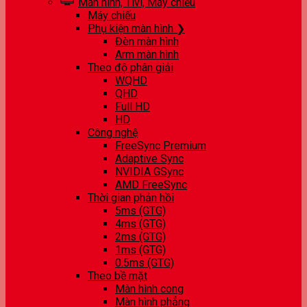
Màn hình, Tivi, Máy chiếu
Máy chiếu
Phụ kiện màn hình ❯
Đèn màn hình
Arm màn hình
Theo độ phân giải
WQHD
QHD
Full HD
HD
Công nghệ
FreeSync Premium
Adaptive Sync
NVIDIA GSync
AMD FreeSync
Thời gian phản hồi
5ms (GTG)
4ms (GTG)
2ms (GTG)
1ms (GTG)
0.5ms (GTG)
Theo bề mặt
Màn hình cong
Màn hình phẳng