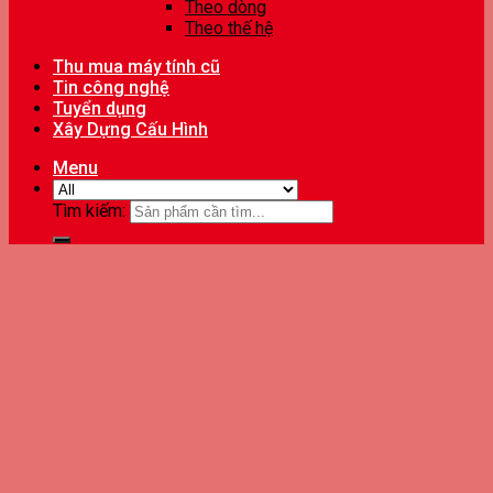
Theo dòng
Theo thế hệ
Thu mua máy tính cũ
Tin công nghệ
Tuyển dụng
Xây Dựng Cấu Hình
Menu
Tìm kiếm: