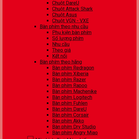
Chuột DareU
Chuột Attack Shark
Chuột Asus
Chuột VGN - VXE
Bàn phím theo nhu cầu
Phụ kiện bàn phím
Số lượng phím
Nhu cầu
Theo giá
Kết nối
Bàn phím theo hãng
Bàn phím Redragon
Bàn phím Xiberia
Bàn phím Razer
Bàn phím Rapoo
Bàn phím Machenike
Bàn phím Logitech
Bàn phím Fuhlen
Bàn phím DareU
Bàn phím Corsair
Bàn phím Akko
Bàn phím Dry Studio
Bàn phím Angry Miao