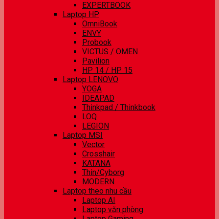
EXPERTBOOK
Laptop HP
OmniBook
ENVY
Probook
VICTUS / OMEN
Pavilion
HP 14 / HP 15
Laptop LENOVO
YOGA
IDEAPAD
Thinkpad / Thinkbook
LOQ
LEGION
Laptop MSI
Vector
Crosshair
KATANA
Thin/Cyborg
MODERN
Laptop theo nhu cầu
Laptop AI
Laptop văn phòng
Laptop Gaming