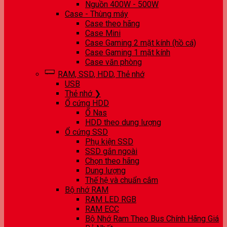
Nguồn 400W - 500W
Case - Thùng máy
Case theo hãng
Case Mini
Case Gaming 2 mặt kính (hồ cá)
Case Gaming 1 mặt kính
Case văn phòng
RAM, SSD, HDD, Thẻ nhớ
USB
Thẻ nhớ ❯
Ổ cứng HDD
Ổ Nas
HDD theo dung lượng
Ổ cứng SSD
Phụ kiện SSD
SSD gắn ngoài
Chọn theo hãng
Dung lượng
Thế hệ và chuẩn cắm
Bộ nhớ RAM
RAM LED RGB
RAM ECC
Bộ Nhớ Ram Theo Bus Chính Hãng Giá