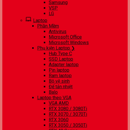
Samsung
VSP
LG
Laptop
Phần Mềm
Antivirus
Microsoft Office
Microsoft Windows
Phụ kiện Laptop ❯
Hub Type C
SSD Laptop
Adapter laptop
Pin laptop
Ram laptop
Bộ vệ sinh
Đế tản nhiệt
Balo
Laptop theo VGA
VGA AMD
RTX 3080 / 3080Ti
RTX 3070 / 3070Ti
RTX 3060
RTX 3050 / 3050Ti