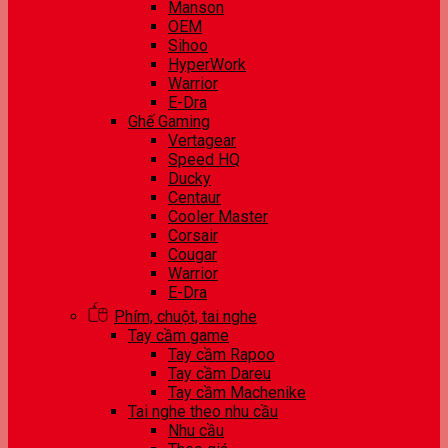
Manson
OEM
Sihoo
HyperWork
Warrior
E-Dra
Ghế Gaming
Vertagear
Speed HQ
Ducky
Centaur
Cooler Master
Corsair
Cougar
Warrior
E-Dra
Phím, chuột, tai nghe
Tay cầm game
Tay cầm Rapoo
Tay cầm Dareu
Tay cầm Machenike
Tai nghe theo nhu cầu
Nhu cầu