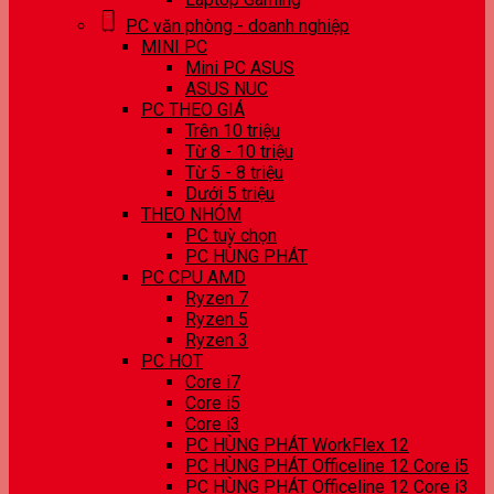
PC văn phòng - doanh nghiệp
MINI PC
Mini PC ASUS
ASUS NUC
PC THEO GIÁ
Trên 10 triệu
Từ 8 - 10 triệu
Từ 5 - 8 triệu
Dưới 5 triệu
THEO NHÓM
PC tuỳ chọn
PC HÙNG PHÁT
PC CPU AMD
Ryzen 7
Ryzen 5
Ryzen 3
PC HOT
Core i7
Core i5
Core i3
PC HÙNG PHÁT WorkFlex 12
PC HÙNG PHÁT Officeline 12 Core i5
PC HÙNG PHÁT Officeline 12 Core i3