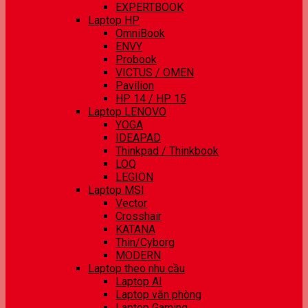
EXPERTBOOK
Laptop HP
OmniBook
ENVY
Probook
VICTUS / OMEN
Pavilion
HP 14 / HP 15
Laptop LENOVO
YOGA
IDEAPAD
Thinkpad / Thinkbook
LOQ
LEGION
Laptop MSI
Vector
Crosshair
KATANA
Thin/Cyborg
MODERN
Laptop theo nhu cầu
Laptop AI
Laptop văn phòng
Laptop Gaming