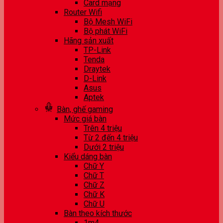
Card mạng
Router Wifi
Bộ Mesh WiFi
Bộ phát WiFi
Hãng sản xuất
TP-Link
Tenda
Draytek
D-Link
Asus
Aptek
Bàn, ghế gaming
Mức giá bàn
Trên 4 triệu
Từ 2 đến 4 triệu
Dưới 2 triệu
Kiểu dáng bàn
Chữ Y
Chữ T
Chữ Z
Chữ K
Chữ U
Bàn theo kích thước
1m4