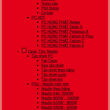
Trung cấp
Phổ thông
Cơ bản
PC HOT
PC HÙNG PHÁT Relaw
PC HÙNG PHÁT Eagle S
PC HÙNG PHÁT Pegasus A
PC HÙNG PHÁT Falcon D Plus
PC HÙNG PHÁT Falcon C
PC HÙNG PHÁT Falcon E
Case, Tản, Nguồn
Tản nhiệt PC
Fan Case
Keo tản nhiệt
Tản nhiệt theo hãng
Tản nhiệt nước
Tản nhiệt khí
PSU - Nguồn máy tính
Nguồn theo hãng
Nguồn trên 1000W
Nguồn 800W - 1000W
Nguồn 650W - 800W
Nguồn 550W - 650W