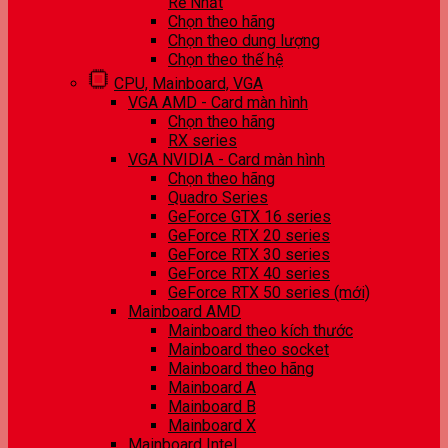
Rẻ Nhất
Chọn theo hãng
Chọn theo dung lượng
Chọn theo thế hệ
CPU, Mainboard, VGA
VGA AMD - Card màn hình
Chọn theo hãng
RX series
VGA NVIDIA - Card màn hình
Chọn theo hãng
Quadro Series
GeForce GTX 16 series
GeForce RTX 20 series
GeForce RTX 30 series
GeForce RTX 40 series
GeForce RTX 50 series (mới)
Mainboard AMD
Mainboard theo kích thước
Mainboard theo socket
Mainboard theo hãng
Mainboard A
Mainboard B
Mainboard X
Mainboard Intel