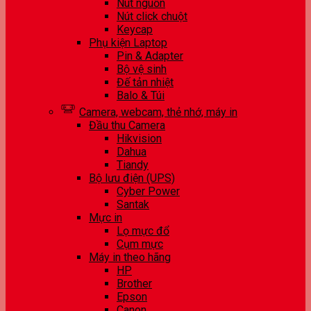
Nút nguồn
Nút click chuột
Keycap
Phụ kiện Laptop
Pin & Adapter
Bộ vệ sinh
Đế tản nhiệt
Balo & Túi
Camera, webcam, thẻ nhớ, máy in
Đầu thu Camera
Hikvision
Dahua
Tiandy
Bộ lưu điện (UPS)
Cyber Power
Santak
Mực in
Lọ mực đổ
Cụm mực
Máy in theo hãng
HP
Brother
Epson
Canon