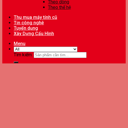
Theo dòng
Theo thế hệ
Thu mua máy tính cũ
Tin công nghệ
Tuyển dụng
Xây Dựng Cấu Hình
Menu
Tìm kiếm: