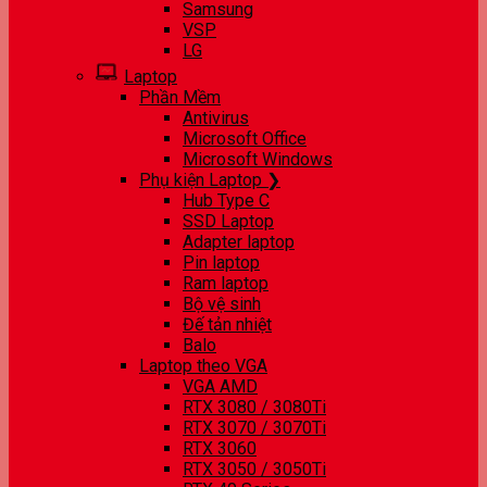
Samsung
VSP
LG
Laptop
Phần Mềm
Antivirus
Microsoft Office
Microsoft Windows
Phụ kiện Laptop ❯
Hub Type C
SSD Laptop
Adapter laptop
Pin laptop
Ram laptop
Bộ vệ sinh
Đế tản nhiệt
Balo
Laptop theo VGA
VGA AMD
RTX 3080 / 3080Ti
RTX 3070 / 3070Ti
RTX 3060
RTX 3050 / 3050Ti