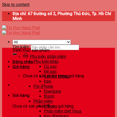
Skip to content
Địa chỉ: 67 Đường số 2, Phường Thủ Đức, Tp. Hồ Chí
Minh
Tìm kiếm:
Danh mục sản phẩm
Phụ kiện, phần mềm
Phụ kiện khác
Đăng nhập
Củ sạc
Giỏ hàng
Đế sạc
Chưa có sản phẩm trong giỏ hàng.
Sạc dự phòng
Đèn
Pin iPhone
Energizer
Giỏ hàng
Bison
Phần mềm
Chưa có sản phẩm trong giỏ hàng.
Office
Phần mềm diệt Virus
Key Windows