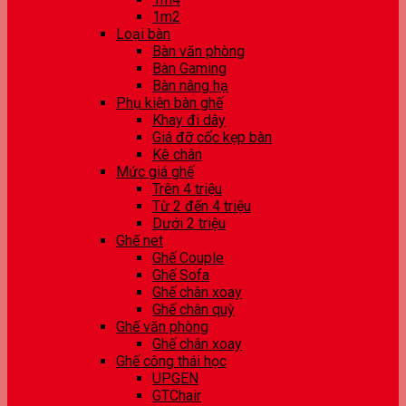
1m2
Loại bàn
Bàn văn phòng
Bàn Gaming
Bàn nâng hạ
Phụ kiện bàn ghế
Khay đi dây
Giá đỡ cốc kẹp bàn
Kê chân
Mức giá ghế
Trên 4 triệu
Từ 2 đến 4 triệu
Dưới 2 triệu
Ghế net
Ghế Couple
Ghế Sofa
Ghế chân xoay
Ghế chân quỳ
Ghế văn phòng
Ghế chân xoay
Ghế công thái học
UPGEN
GTChair