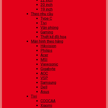
22 inch
20 inch
19 inch
Theo nhu cầu
Type C
Tivi
Văn phòng
Gaming
Thiết kế đồ hoạ
Màn hình theo hãng
Hikvision
Philips
Acer
MSI
Viewsonic
Gigabyte
AOC
VSP
Samsung
Dell
Asus
Tivi
COOCAA
Xiaomi