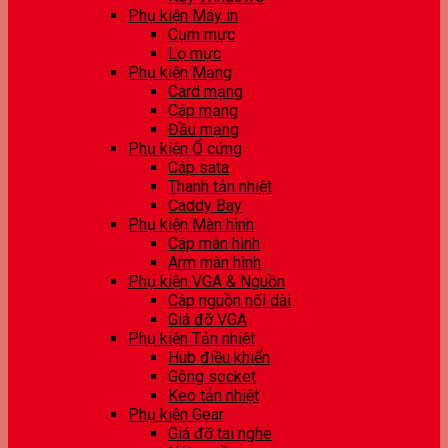
Phụ kiện Máy in
Cụm mực
Lọ mực
Phụ kiện Mạng
Card mạng
Cáp mạng
Đầu mạng
Phụ kiện Ổ cứng
Cáp sata
Thanh tản nhiệt
Caddy Bay
Phụ kiện Màn hình
Cáp màn hình
Arm màn hình
Phụ kiện VGA & Nguồn
Cáp nguồn nối dài
Giá đỡ VGA
Phụ kiện Tản nhiệt
Hub điều khiển
Gông socket
Keo tản nhiệt
Phụ kiện Gear
Giá đỡ tai nghe