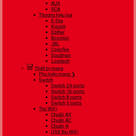
AUX
RCA
Thương hiệu loa
E-Dra
Kisonli
Edifier
Bosston
JBL
Colorfire
Soudmax
Logitech
Thiết bị mạng
Phụ kiện mạng ❯
Switch
Switch 24 ports
Switch 16 ports
Switch 8 ports
Switch 5 ports
Thu WiFi
Chuẩn AX
Chuẩn AC
Chuẩn N
USB thu WiFi