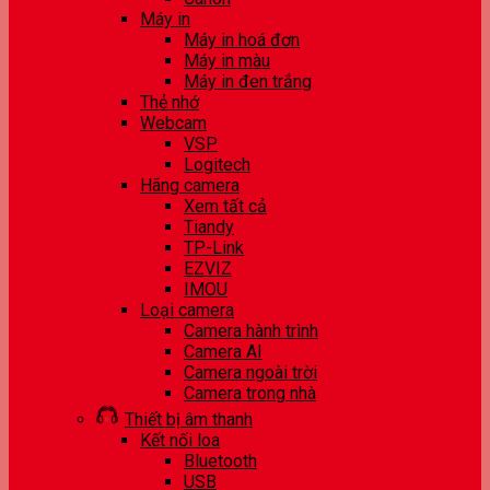
Máy in
Máy in hoá đơn
Máy in màu
Máy in đen trắng
Thẻ nhớ
Webcam
VSP
Logitech
Hãng camera
Xem tất cả
Tiandy
TP-Link
EZVIZ
IMOU
Loại camera
Camera hành trình
Camera AI
Camera ngoài trời
Camera trong nhà
Thiết bị âm thanh
Kết nối loa
Bluetooth
USB