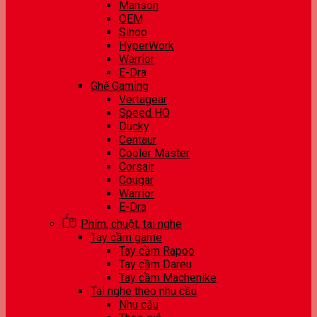
Manson
OEM
Sihoo
HyperWork
Warrior
E-Dra
Ghế Gaming
Vertagear
Speed HQ
Ducky
Centaur
Cooler Master
Corsair
Cougar
Warrior
E-Dra
Phím, chuột, tai nghe
Tay cầm game
Tay cầm Rapoo
Tay cầm Dareu
Tay cầm Machenike
Tai nghe theo nhu cầu
Nhu cầu