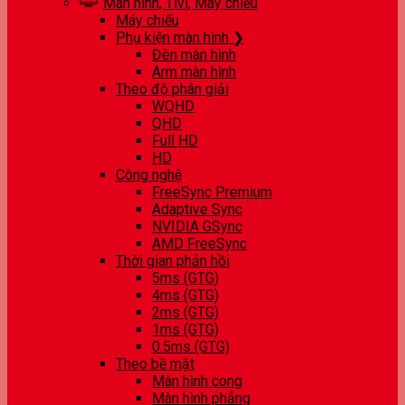
Màn hình, Tivi, Máy chiếu
Máy chiếu
Phụ kiện màn hình ❯
Đèn màn hình
Arm màn hình
Theo độ phân giải
WQHD
QHD
Full HD
HD
Công nghệ
FreeSync Premium
Adaptive Sync
NVIDIA GSync
AMD FreeSync
Thời gian phản hồi
5ms (GTG)
4ms (GTG)
2ms (GTG)
1ms (GTG)
0.5ms (GTG)
Theo bề mặt
Màn hình cong
Màn hình phẳng