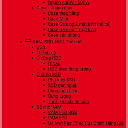
Nguồn 400W - 500W
Case - Thùng máy
Case theo hãng
Case Mini
Case Gaming 2 mặt kính (hồ cá)
Case Gaming 1 mặt kính
Case văn phòng
RAM, SSD, HDD, Thẻ nhớ
USB
Thẻ nhớ ❯
Ổ cứng HDD
Ổ Nas
HDD theo dung lượng
Ổ cứng SSD
Phụ kiện SSD
SSD gắn ngoài
Chọn theo hãng
Dung lượng
Thế hệ và chuẩn cắm
Bộ nhớ RAM
RAM LED RGB
RAM ECC
Bộ Nhớ Ram Theo Bus Chính Hãng Giá