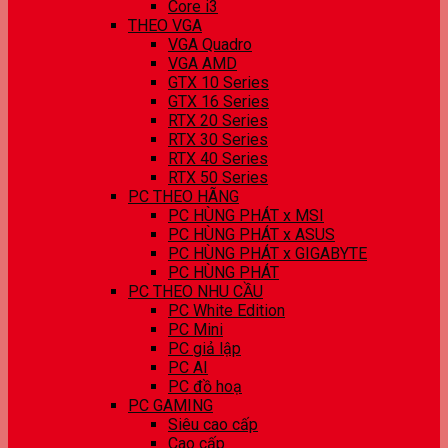
Core i3
THEO VGA
VGA Quadro
VGA AMD
GTX 10 Series
GTX 16 Series
RTX 20 Series
RTX 30 Series
RTX 40 Series
RTX 50 Series
PC THEO HÃNG
PC HÙNG PHÁT x MSI
PC HÙNG PHÁT x ASUS
PC HÙNG PHÁT x GIGABYTE
PC HÙNG PHÁT
PC THEO NHU CẦU
PC White Edition
PC Mini
PC giả lập
PC AI
PC đồ hoạ
PC GAMING
Siêu cao cấp
Cao cấp