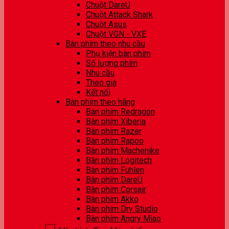
Chuột DareU
Chuột Attack Shark
Chuột Asus
Chuột VGN - VXE
Bàn phím theo nhu cầu
Phụ kiện bàn phím
Số lượng phím
Nhu cầu
Theo giá
Kết nối
Bàn phím theo hãng
Bàn phím Redragon
Bàn phím Xiberia
Bàn phím Razer
Bàn phím Rapoo
Bàn phím Machenike
Bàn phím Logitech
Bàn phím Fuhlen
Bàn phím DareU
Bàn phím Corsair
Bàn phím Akko
Bàn phím Dry Studio
Bàn phím Angry Miao