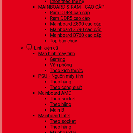
Chọn theo thế hệ
MAINBOARD & RAM - CAO CẤP
Ram DDR4 cao cấp
Ram DDR5 cao cấp
Mainboard Z890 cao cấp
Mainboard Z790 cao cấp
Mainboard B760 cao cấp
Top bán chạy
Linh kiện cũ
Màn hình máy tính
Gaming
Văn phòng
Theo kích thước
PSU - Nguồn máy tính
Theo hãng
Theo công suất
Mainboard AMD
Theo socket
Theo hãng
Main B
Mainboard Intel
Theo socket
Theo hãng
Mainboard H