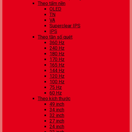
Theo tấm nền
OLED
TN
VA
Superclear IPS
IPS
Theo tần số quét
360 Hz
240 Hz
180 Hz
170 Hz
165 Hz
144 Hz
120 Hz
100 Hz
75 Hz
60 Hz
Theo kích thước
49 inch
34 inch
32 inch
27 inch
24 inch