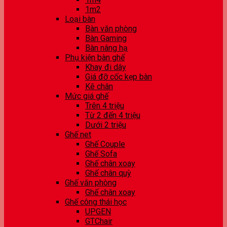
1m2
Loại bàn
Bàn văn phòng
Bàn Gaming
Bàn nâng hạ
Phụ kiện bàn ghế
Khay đi dây
Giá đỡ cốc kẹp bàn
Kê chân
Mức giá ghế
Trên 4 triệu
Từ 2 đến 4 triệu
Dưới 2 triệu
Ghế net
Ghế Couple
Ghế Sofa
Ghế chân xoay
Ghế chân quỳ
Ghế văn phòng
Ghế chân xoay
Ghế công thái học
UPGEN
GTChair