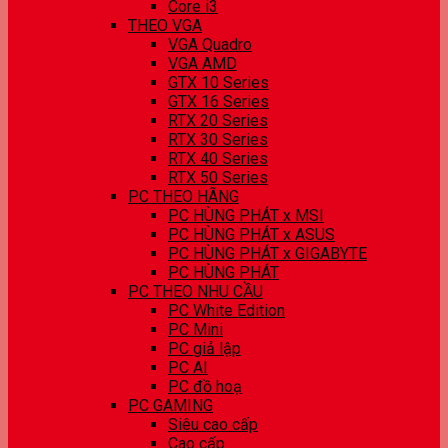
Core i3
THEO VGA
VGA Quadro
VGA AMD
GTX 10 Series
GTX 16 Series
RTX 20 Series
RTX 30 Series
RTX 40 Series
RTX 50 Series
PC THEO HÃNG
PC HÙNG PHÁT x MSI
PC HÙNG PHÁT x ASUS
PC HÙNG PHÁT x GIGABYTE
PC HÙNG PHÁT
PC THEO NHU CẦU
PC White Edition
PC Mini
PC giả lập
PC AI
PC đồ hoạ
PC GAMING
Siêu cao cấp
Cao cấp