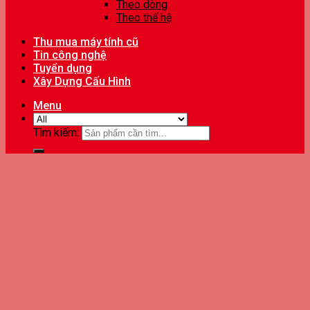
Theo dòng
Theo thế hệ
Thu mua máy tính cũ
Tin công nghệ
Tuyển dụng
Xây Dựng Cấu Hình
Menu
Tìm kiếm: