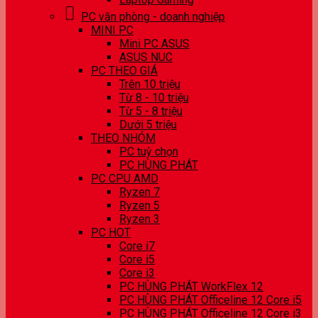
PC văn phòng - doanh nghiệp
MINI PC
Mini PC ASUS
ASUS NUC
PC THEO GIÁ
Trên 10 triệu
Từ 8 - 10 triệu
Từ 5 - 8 triệu
Dưới 5 triệu
THEO NHÓM
PC tuỳ chọn
PC HÙNG PHÁT
PC CPU AMD
Ryzen 7
Ryzen 5
Ryzen 3
PC HOT
Core i7
Core i5
Core i3
PC HÙNG PHÁT WorkFlex 12
PC HÙNG PHÁT Officeline 12 Core i5
PC HÙNG PHÁT Officeline 12 Core i3