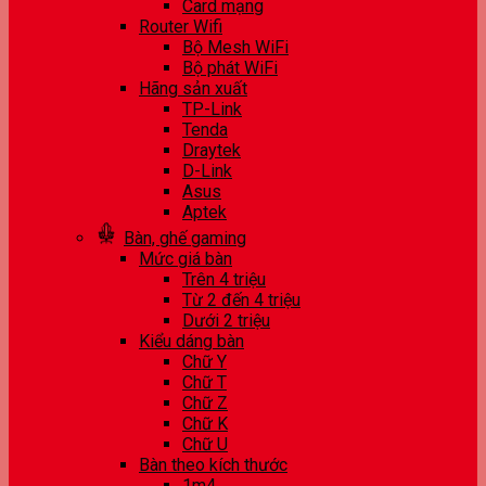
Card mạng
Router Wifi
Bộ Mesh WiFi
Bộ phát WiFi
Hãng sản xuất
TP-Link
Tenda
Draytek
D-Link
Asus
Aptek
Bàn, ghế gaming
Mức giá bàn
Trên 4 triệu
Từ 2 đến 4 triệu
Dưới 2 triệu
Kiểu dáng bàn
Chữ Y
Chữ T
Chữ Z
Chữ K
Chữ U
Bàn theo kích thước
1m4