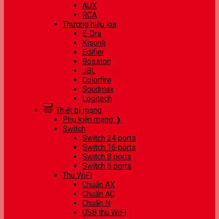
AUX
RCA
Thương hiệu loa
E-Dra
Kisonli
Edifier
Bosston
JBL
Colorfire
Soudmax
Logitech
Thiết bị mạng
Phụ kiện mạng ❯
Switch
Switch 24 ports
Switch 16 ports
Switch 8 ports
Switch 5 ports
Thu WiFi
Chuẩn AX
Chuẩn AC
Chuẩn N
USB thu WiFi