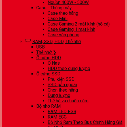
Nguồn 400W - 500W
Case - Thùng máy
Case theo hãng
Case Mini
Case Gaming 2 mặt kính (hồ cá)
Case Gaming 1 mặt kính
Case văn phòng
RAM, SSD, HDD, Thẻ nhớ
USB
Thẻ nhớ ❯
Ổ cứng HDD
Ổ Nas
HDD theo dung lượng
Ổ cứng SSD
Phụ kiện SSD
SSD gắn ngoài
Chọn theo hãng
Dung lượng
Thế hệ và chuẩn cắm
Bộ nhớ RAM
RAM LED RGB
RAM ECC
Bộ Nhớ Ram Theo Bus Chính Hãng Giá