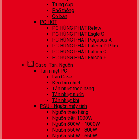
Trung cấp
Phổ thông
Cơ bản
PC HOT
PC HÙNG PHÁT Relaw
PC HÙNG PHÁT Eagle S
PC HÙNG PHÁT Pegasus A
PC HÙNG PHÁT Falcon D Plus
PC HÙNG PHÁT Falcon C
PC HÙNG PHÁT Falcon E
Case, Tản, Nguồn
Tản nhiệt PC
Fan Case
Keo tản nhiệt
Tản nhiệt theo hãng
Tản nhiệt nước
Tản nhiệt khí
PSU - Nguồn máy tính
Nguồn theo hãng
Nguồn trên 1000W
Nguồn 800W - 1000W
Nguồn 650W - 800W
Nguồn 550W - 650W