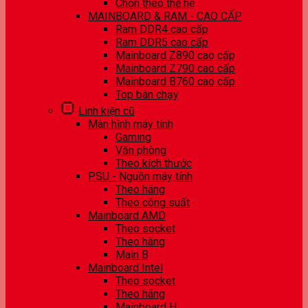
Chọn theo thế hệ
MAINBOARD & RAM - CAO CẤP
Ram DDR4 cao cấp
Ram DDR5 cao cấp
Mainboard Z890 cao cấp
Mainboard Z790 cao cấp
Mainboard B760 cao cấp
Top bán chạy
Linh kiện cũ
Màn hình máy tính
Gaming
Văn phòng
Theo kích thước
PSU - Nguồn máy tính
Theo hãng
Theo công suất
Mainboard AMD
Theo socket
Theo hãng
Main B
Mainboard Intel
Theo socket
Theo hãng
Mainboard H