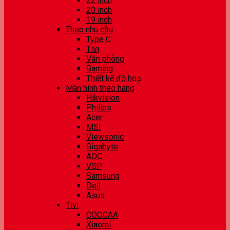
22 inch
20 inch
19 inch
Theo nhu cầu
Type C
Tivi
Văn phòng
Gaming
Thiết kế đồ hoạ
Màn hình theo hãng
Hikvision
Philips
Acer
MSI
Viewsonic
Gigabyte
AOC
VSP
Samsung
Dell
Asus
Tivi
COOCAA
Xiaomi