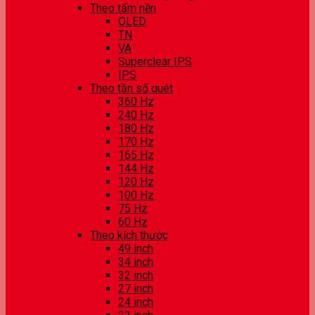
Theo tấm nền
OLED
TN
VA
Superclear IPS
IPS
Theo tần số quét
360 Hz
240 Hz
180 Hz
170 Hz
165 Hz
144 Hz
120 Hz
100 Hz
75 Hz
60 Hz
Theo kích thước
49 inch
34 inch
32 inch
27 inch
24 inch