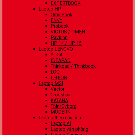
EXPERTBOOK
Laptop HP
OmniBook
ENVY
Probook
VICTUS / OMEN
Pavilion
HP 14 / HP 15
Laptop LENOVO
YOGA
IDEAPAD
Thinkpad / Thinkbook
LOQ
LEGION
Laptop MSI
Vector
Crosshair
KATANA
Thin/Cyborg
MODERN
Laptop theo nhu cầu
Laptop AI
Laptop văn phòng
Laptop Gaming