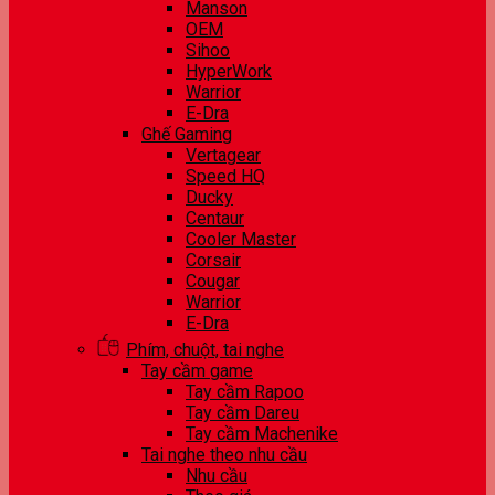
Manson
OEM
Sihoo
HyperWork
Warrior
E-Dra
Ghế Gaming
Vertagear
Speed HQ
Ducky
Centaur
Cooler Master
Corsair
Cougar
Warrior
E-Dra
Phím, chuột, tai nghe
Tay cầm game
Tay cầm Rapoo
Tay cầm Dareu
Tay cầm Machenike
Tai nghe theo nhu cầu
Nhu cầu