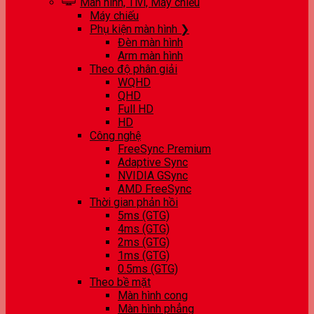
Màn hình, Tivi, Máy chiếu
Máy chiếu
Phụ kiện màn hình ❯
Đèn màn hình
Arm màn hình
Theo độ phân giải
WQHD
QHD
Full HD
HD
Công nghệ
FreeSync Premium
Adaptive Sync
NVIDIA GSync
AMD FreeSync
Thời gian phản hồi
5ms (GTG)
4ms (GTG)
2ms (GTG)
1ms (GTG)
0.5ms (GTG)
Theo bề mặt
Màn hình cong
Màn hình phẳng