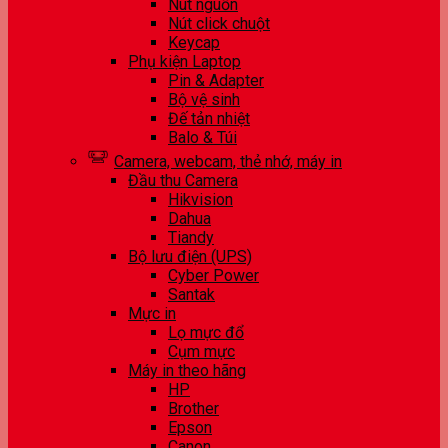
Nút nguồn
Nút click chuột
Keycap
Phụ kiện Laptop
Pin & Adapter
Bộ vệ sinh
Đế tản nhiệt
Balo & Túi
Camera, webcam, thẻ nhớ, máy in
Đầu thu Camera
Hikvision
Dahua
Tiandy
Bộ lưu điện (UPS)
Cyber Power
Santak
Mực in
Lọ mực đổ
Cụm mực
Máy in theo hãng
HP
Brother
Epson
Canon