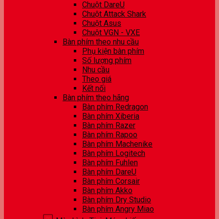
Chuột DareU
Chuột Attack Shark
Chuột Asus
Chuột VGN - VXE
Bàn phím theo nhu cầu
Phụ kiện bàn phím
Số lượng phím
Nhu cầu
Theo giá
Kết nối
Bàn phím theo hãng
Bàn phím Redragon
Bàn phím Xiberia
Bàn phím Razer
Bàn phím Rapoo
Bàn phím Machenike
Bàn phím Logitech
Bàn phím Fuhlen
Bàn phím DareU
Bàn phím Corsair
Bàn phím Akko
Bàn phím Dry Studio
Bàn phím Angry Miao