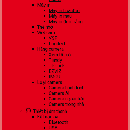
Máy in
Máy in hoá đơn
Máy in màu
Máy in đen trắng
Thẻ nhớ
Webcam
VSP
Logitech
Hãng camera
Xem tất cả
Tiandy
TP-Link
EZVIZ
IMOU
Loại camera
Camera hành trình
Camera AI
Camera ngoài trời
Camera trong nhà
Thiết bị âm thanh
Kết nối loa
Bluetooth
USB