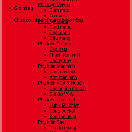
Phụ kiện Máy in
Giỏ hàng
Cụm mực
Lọ mực
Chưa có sản phẩm trong giỏ hàng.
Phụ kiện Mạng
Card mạng
Cáp mạng
Đầu mạng
Phụ kiện Ổ cứng
Cáp sata
Thanh tản nhiệt
Caddy Bay
Phụ kiện Màn hình
Cáp màn hình
Arm màn hình
Phụ kiện VGA & Nguồn
Cáp nguồn nối dài
Giá đỡ VGA
Phụ kiện Tản nhiệt
Hub điều khiển
Gông socket
Keo tản nhiệt
Phụ kiện Gear
Giá đỡ tai nghe