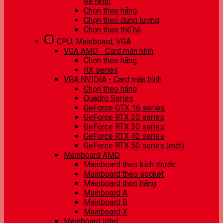
Rẻ Nhất
Chọn theo hãng
Chọn theo dung lượng
Chọn theo thế hệ
CPU, Mainboard, VGA
VGA AMD - Card màn hình
Chọn theo hãng
RX series
VGA NVIDIA - Card màn hình
Chọn theo hãng
Quadro Series
GeForce GTX 16 series
GeForce RTX 20 series
GeForce RTX 30 series
GeForce RTX 40 series
GeForce RTX 50 series (mới)
Mainboard AMD
Mainboard theo kích thước
Mainboard theo socket
Mainboard theo hãng
Mainboard A
Mainboard B
Mainboard X
Mainboard Intel