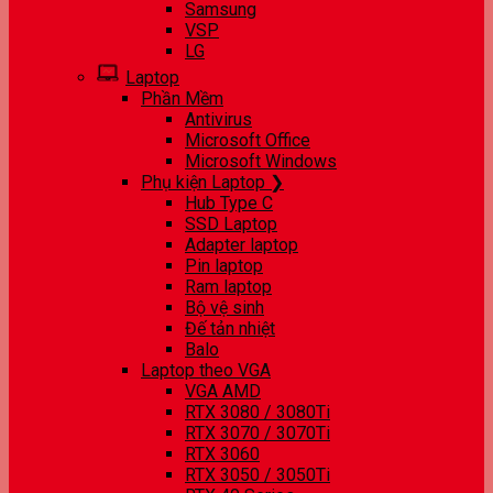
Samsung
VSP
LG
Laptop
Phần Mềm
Antivirus
Microsoft Office
Microsoft Windows
Phụ kiện Laptop ❯
Hub Type C
SSD Laptop
Adapter laptop
Pin laptop
Ram laptop
Bộ vệ sinh
Đế tản nhiệt
Balo
Laptop theo VGA
VGA AMD
RTX 3080 / 3080Ti
RTX 3070 / 3070Ti
RTX 3060
RTX 3050 / 3050Ti