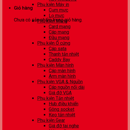
Phụ kiện Máy in
Giỏ hàng
Cụm mực
Lọ mực
Chưa có sản phẩm trong giỏ hàng.
Phụ kiện Mạng
Card mạng
Cáp mạng
Đầu mạng
Phụ kiện Ổ cứng
Cáp sata
Thanh tản nhiệt
Caddy Bay
Phụ kiện Màn hình
Cáp màn hình
Arm màn hình
Phụ kiện VGA & Nguồn
Cáp nguồn nối dài
Giá đỡ VGA
Phụ kiện Tản nhiệt
Hub điều khiển
Gông socket
Keo tản nhiệt
Phụ kiện Gear
Giá đỡ tai nghe