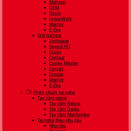
Manson
OEM
Sihoo
HyperWork
Warrior
E-Dra
Ghế Gaming
Vertagear
Speed HQ
Ducky
Centaur
Cooler Master
Corsair
Cougar
Warrior
E-Dra
Phím, chuột, tai nghe
Tay cầm game
Tay cầm Rapoo
Tay cầm Dareu
Tay cầm Machenike
Tai nghe theo nhu cầu
Nhu cầu