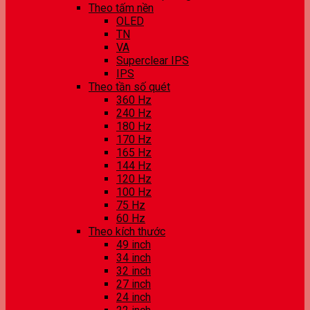
Theo tấm nền
OLED
TN
VA
Superclear IPS
IPS
Theo tần số quét
360 Hz
240 Hz
180 Hz
170 Hz
165 Hz
144 Hz
120 Hz
100 Hz
75 Hz
60 Hz
Theo kích thước
49 inch
34 inch
32 inch
27 inch
24 inch