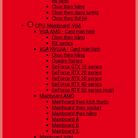
Rẻ Nhất
Chọn theo hãng
Chọn theo dung lượng
Chọn theo thế hệ
CPU, Mainboard, VGA
VGA AMD - Card màn hình
Chọn theo hãng
RX series
VGA NVIDIA - Card màn hình
Chọn theo hãng
Quadro Series
GeForce GTX 16 series
GeForce RTX 20 series
GeForce RTX 30 series
GeForce RTX 40 series
GeForce RTX 50 series (mới)
Mainboard AMD
Mainboard theo kích thước
Mainboard theo socket
Mainboard theo hãng
Mainboard A
Mainboard B
Mainboard X
Mainboard Intel