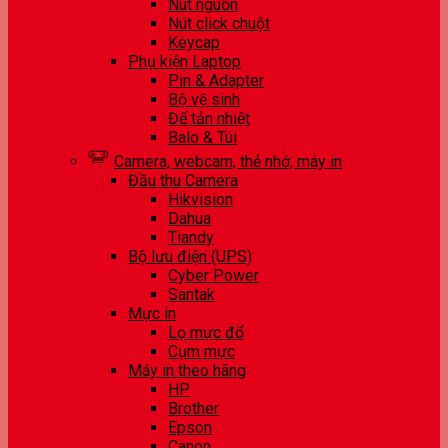
Nút nguồn
Nút click chuột
Keycap
Phụ kiện Laptop
Pin & Adapter
Bộ vệ sinh
Đế tản nhiệt
Balo & Túi
Camera, webcam, thẻ nhớ, máy in
Đầu thu Camera
Hikvision
Dahua
Tiandy
Bộ lưu điện (UPS)
Cyber Power
Santak
Mực in
Lọ mực đổ
Cụm mực
Máy in theo hãng
HP
Brother
Epson
Canon