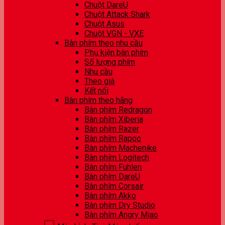
Chuột DareU
Chuột Attack Shark
Chuột Asus
Chuột VGN - VXE
Bàn phím theo nhu cầu
Phụ kiện bàn phím
Số lượng phím
Nhu cầu
Theo giá
Kết nối
Bàn phím theo hãng
Bàn phím Redragon
Bàn phím Xiberia
Bàn phím Razer
Bàn phím Rapoo
Bàn phím Machenike
Bàn phím Logitech
Bàn phím Fuhlen
Bàn phím DareU
Bàn phím Corsair
Bàn phím Akko
Bàn phím Dry Studio
Bàn phím Angry Miao