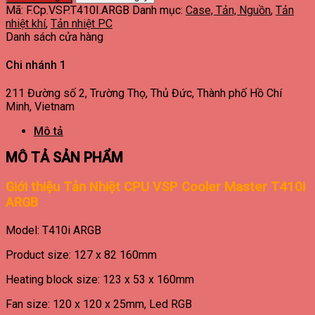
Mã:
F.Cp.VSP.T410I.ARGB
Danh mục:
Case, Tản, Nguồn
,
Tản
nhiệt khí
,
Tản nhiệt PC
Danh sách cửa hàng
Chi nhánh 1
211 Đường số 2, Trường Thọ, Thủ Đức, Thành phố Hồ Chí
Minh, Vietnam
Mô tả
MÔ TẢ SẢN PHẨM
Giới thiệu Tản Nhiệt CPU VSP Cooler Master T410i
ARGB
Model: T410i ARGB
Product size: 127 x 82 160mm
Heating block size: 123 x 53 x 160mm
Fan size: 120 x 120 x 25mm, Led RGB