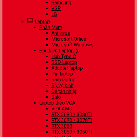
Samsung
VSP
LG
Laptop
Phần Mềm
Antivirus
Microsoft Office
Microsoft Windows
Phụ kiện Laptop ❯
Hub Type C
SSD Laptop
Adapter laptop
Pin laptop
Ram laptop
Bộ vệ sinh
Đế tản nhiệt
Balo
Laptop theo VGA
VGA AMD
RTX 3080 / 3080Ti
RTX 3070 / 3070Ti
RTX 3060
RTX 3050 / 3050Ti