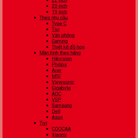
22 inch
20 inch
19 inch
Theo nhu cầu
Type C
Tivi
Văn phòng
Gaming
Thiết kế đồ hoạ
Màn hình theo hãng
Hikvision
Philips
Acer
MSI
Viewsonic
Gigabyte
AOC
VSP
Samsung
Dell
Asus
Tivi
COOCAA
Xiaomi