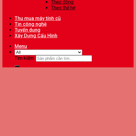
Theo dòng
Theo thế hệ
Thu mua máy tính cũ
Tin công nghệ
Tuyển dụng
Xây Dựng Cấu Hình
Menu
Tìm kiếm: