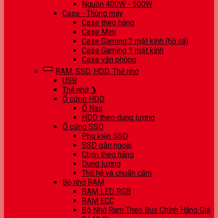
Nguồn 400W - 500W
Case - Thùng máy
Case theo hãng
Case Mini
Case Gaming 2 mặt kính (hồ cá)
Case Gaming 1 mặt kính
Case văn phòng
RAM, SSD, HDD, Thẻ nhớ
USB
Thẻ nhớ ❯
Ổ cứng HDD
Ổ Nas
HDD theo dung lượng
Ổ cứng SSD
Phụ kiện SSD
SSD gắn ngoài
Chọn theo hãng
Dung lượng
Thế hệ và chuẩn cắm
Bộ nhớ RAM
RAM LED RGB
RAM ECC
Bộ Nhớ Ram Theo Bus Chính Hãng Giá