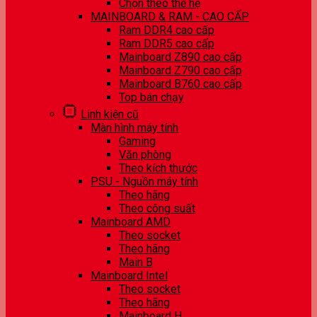
Chọn theo thế hệ
MAINBOARD & RAM - CAO CẤP
Ram DDR4 cao cấp
Ram DDR5 cao cấp
Mainboard Z890 cao cấp
Mainboard Z790 cao cấp
Mainboard B760 cao cấp
Top bán chạy
Linh kiện cũ
Màn hình máy tính
Gaming
Văn phòng
Theo kích thước
PSU - Nguồn máy tính
Theo hãng
Theo công suất
Mainboard AMD
Theo socket
Theo hãng
Main B
Mainboard Intel
Theo socket
Theo hãng
Mainboard H