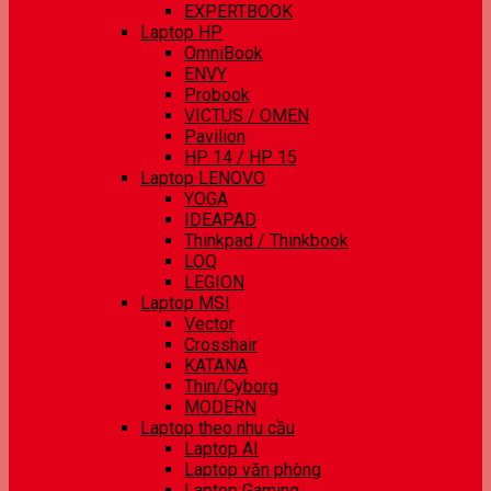
EXPERTBOOK
Laptop HP
OmniBook
ENVY
Probook
VICTUS / OMEN
Pavilion
HP 14 / HP 15
Laptop LENOVO
YOGA
IDEAPAD
Thinkpad / Thinkbook
LOQ
LEGION
Laptop MSI
Vector
Crosshair
KATANA
Thin/Cyborg
MODERN
Laptop theo nhu cầu
Laptop AI
Laptop văn phòng
Laptop Gaming