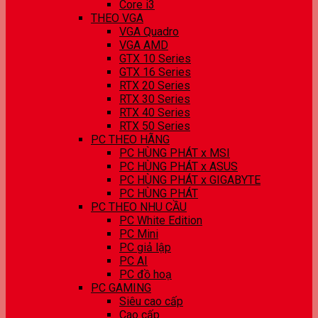
Core i3
THEO VGA
VGA Quadro
VGA AMD
GTX 10 Series
GTX 16 Series
RTX 20 Series
RTX 30 Series
RTX 40 Series
RTX 50 Series
PC THEO HÃNG
PC HÙNG PHÁT x MSI
PC HÙNG PHÁT x ASUS
PC HÙNG PHÁT x GIGABYTE
PC HÙNG PHÁT
PC THEO NHU CẦU
PC White Edition
PC Mini
PC giả lập
PC AI
PC đồ hoạ
PC GAMING
Siêu cao cấp
Cao cấp