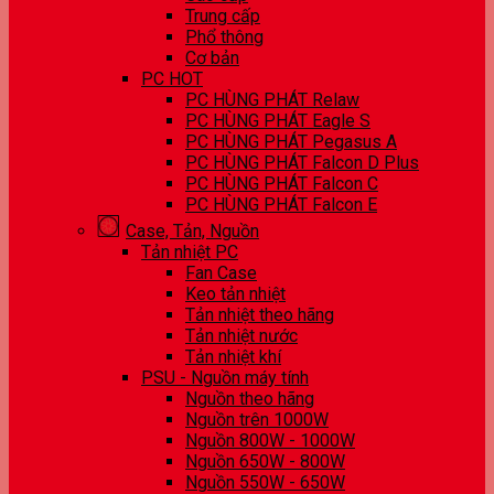
Trung cấp
Phổ thông
Cơ bản
PC HOT
PC HÙNG PHÁT Relaw
PC HÙNG PHÁT Eagle S
PC HÙNG PHÁT Pegasus A
PC HÙNG PHÁT Falcon D Plus
PC HÙNG PHÁT Falcon C
PC HÙNG PHÁT Falcon E
Case, Tản, Nguồn
Tản nhiệt PC
Fan Case
Keo tản nhiệt
Tản nhiệt theo hãng
Tản nhiệt nước
Tản nhiệt khí
PSU - Nguồn máy tính
Nguồn theo hãng
Nguồn trên 1000W
Nguồn 800W - 1000W
Nguồn 650W - 800W
Nguồn 550W - 650W