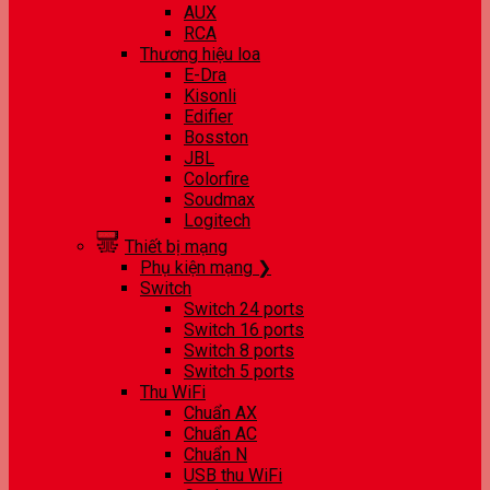
AUX
RCA
Thương hiệu loa
E-Dra
Kisonli
Edifier
Bosston
JBL
Colorfire
Soudmax
Logitech
Thiết bị mạng
Phụ kiện mạng ❯
Switch
Switch 24 ports
Switch 16 ports
Switch 8 ports
Switch 5 ports
Thu WiFi
Chuẩn AX
Chuẩn AC
Chuẩn N
USB thu WiFi