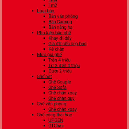
1m2
Loại bàn
Bàn văn phòng
Bàn Gaming
Bàn nâng hạ
Phụ kiện bàn ghế
Khay đi dây
Giá đỡ cốc kẹp bàn
Kê chân
Mức giá ghế
Trên 4 triệu
Từ 2 đến 4 triệu
Dưới 2 triệu
Ghế net
Ghế Couple
Ghế Sofa
Ghế chân xoay
Ghế chân quỳ
Ghế văn phòng
Ghế chân xoay
Ghế công thái học
UPGEN
GTChair