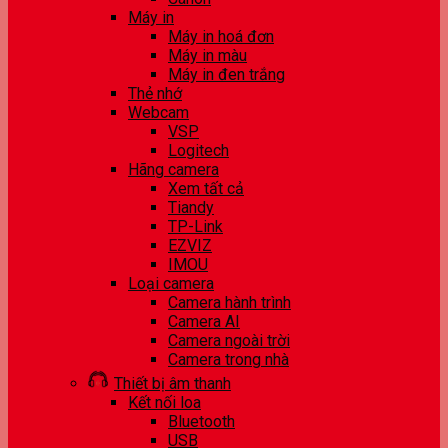
Máy in
Máy in hoá đơn
Máy in màu
Máy in đen trắng
Thẻ nhớ
Webcam
VSP
Logitech
Hãng camera
Xem tất cả
Tiandy
TP-Link
EZVIZ
IMOU
Loại camera
Camera hành trình
Camera AI
Camera ngoài trời
Camera trong nhà
Thiết bị âm thanh
Kết nối loa
Bluetooth
USB