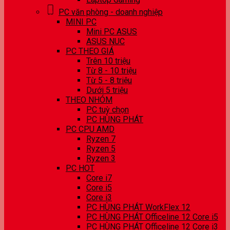
PC văn phòng - doanh nghiệp
MINI PC
Mini PC ASUS
ASUS NUC
PC THEO GIÁ
Trên 10 triệu
Từ 8 - 10 triệu
Từ 5 - 8 triệu
Dưới 5 triệu
THEO NHÓM
PC tuỳ chọn
PC HÙNG PHÁT
PC CPU AMD
Ryzen 7
Ryzen 5
Ryzen 3
PC HOT
Core i7
Core i5
Core i3
PC HÙNG PHÁT WorkFlex 12
PC HÙNG PHÁT Officeline 12 Core i5
PC HÙNG PHÁT Officeline 12 Core i3