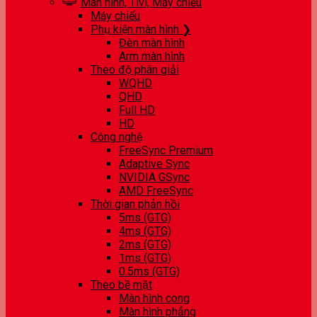
Màn hình, Tivi, Máy chiếu
Máy chiếu
Phụ kiện màn hình ❯
Đèn màn hình
Arm màn hình
Theo độ phân giải
WQHD
QHD
Full HD
HD
Công nghệ
FreeSync Premium
Adaptive Sync
NVIDIA GSync
AMD FreeSync
Thời gian phản hồi
5ms (GTG)
4ms (GTG)
2ms (GTG)
1ms (GTG)
0.5ms (GTG)
Theo bề mặt
Màn hình cong
Màn hình phẳng