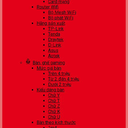
Card mạng
Router Wifi
Bộ Mesh WiFi
Bộ phát WiFi
Hãng sản xuất
TP-Link
Tenda
Draytek
D-Link
Asus
Aptek
Bàn, ghế gaming
Mức giá bàn
Trên 4 triệu
Từ 2 đến 4 triệu
Dưới 2 triệu
Kiểu dáng bàn
Chữ Y
Chữ T
Chữ Z
Chữ K
Chữ U
Bàn theo kích thước
1m4