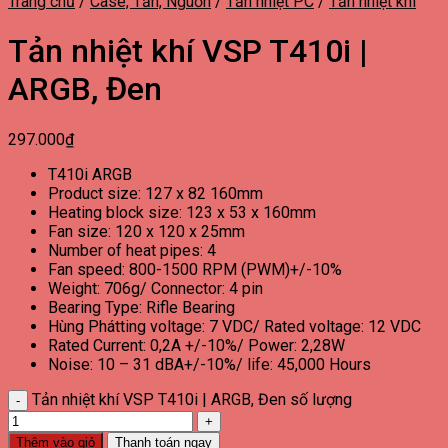
Trang chủ
/
Case, Tản, Nguồn
/
Tản nhiệt PC
/
Tản nhiệt khí
Tản nhiệt khí VSP T410i |
ARGB, Đen
297.000
₫
T410i ARGB
Product size: 127 x 82 160mm
Heating block size: 123 x 53 x 160mm
Fan size: 120 x 120 x 25mm
Number of heat pipes: 4
Fan speed: 800-1500 RPM (PWM)+/-10%
Weight: 706g/ Connector: 4 pin
Bearing Type: Rifle Bearing
Hùng Phátting voltage: 7 VDC/ Rated voltage: 12 VDC
Rated Current: 0,2A +/-10%/ Power: 2,28W
Noise: 10 – 31 dBA+/-10%/ life: 45,000 Hours
Tản nhiệt khí VSP T410i | ARGB, Đen số lượng
Thêm vào giỏ
Thanh toán ngay