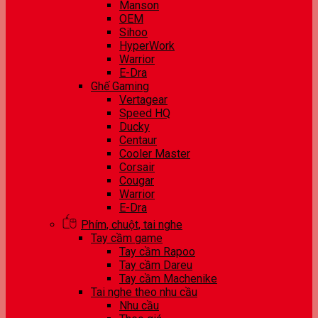
Manson
OEM
Sihoo
HyperWork
Warrior
E-Dra
Ghế Gaming
Vertagear
Speed HQ
Ducky
Centaur
Cooler Master
Corsair
Cougar
Warrior
E-Dra
Phím, chuột, tai nghe
Tay cầm game
Tay cầm Rapoo
Tay cầm Dareu
Tay cầm Machenike
Tai nghe theo nhu cầu
Nhu cầu