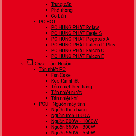
Trung cấp
Phổ thông
Cơ bản
PC HOT
PC HÙNG PHÁT Relaw
PC HÙNG PHÁT Eagle S
PC HÙNG PHÁT Pegasus A
PC HÙNG PHÁT Falcon D Plus
PC HÙNG PHÁT Falcon C
PC HÙNG PHÁT Falcon E
Case, Tản, Nguồn
Tản nhiệt PC
Fan Case
Keo tản nhiệt
Tản nhiệt theo hãng
Tản nhiệt nước
Tản nhiệt khí
PSU - Nguồn máy tính
Nguồn theo hãng
Nguồn trên 1000W
Nguồn 800W - 1000W
Nguồn 650W - 800W
Nguồn 550W - 650W