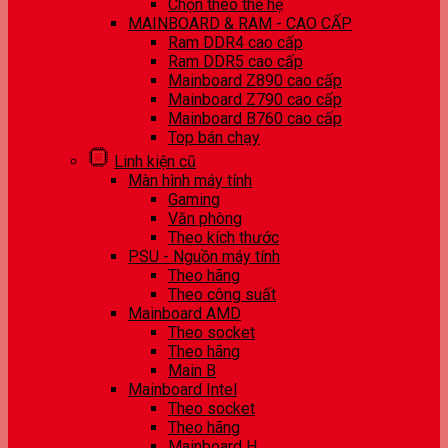
Chọn theo thế hệ
MAINBOARD & RAM - CAO CẤP
Ram DDR4 cao cấp
Ram DDR5 cao cấp
Mainboard Z890 cao cấp
Mainboard Z790 cao cấp
Mainboard B760 cao cấp
Top bán chạy
Linh kiện cũ
Màn hình máy tính
Gaming
Văn phòng
Theo kích thước
PSU - Nguồn máy tính
Theo hãng
Theo công suất
Mainboard AMD
Theo socket
Theo hãng
Main B
Mainboard Intel
Theo socket
Theo hãng
Mainboard H