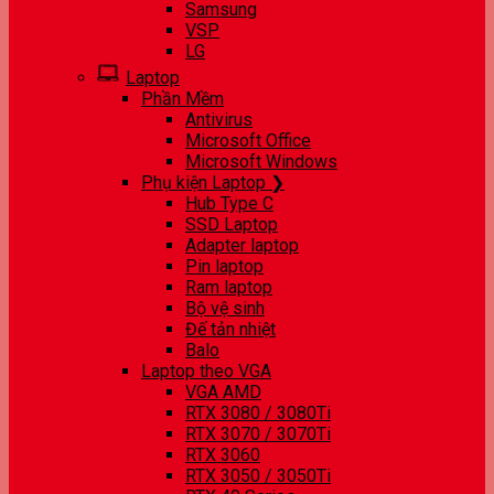
Samsung
VSP
LG
Laptop
Phần Mềm
Antivirus
Microsoft Office
Microsoft Windows
Phụ kiện Laptop ❯
Hub Type C
SSD Laptop
Adapter laptop
Pin laptop
Ram laptop
Bộ vệ sinh
Đế tản nhiệt
Balo
Laptop theo VGA
VGA AMD
RTX 3080 / 3080Ti
RTX 3070 / 3070Ti
RTX 3060
RTX 3050 / 3050Ti