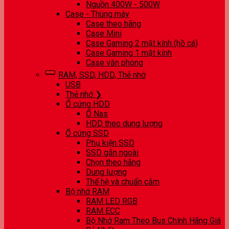
Nguồn 400W - 500W
Case - Thùng máy
Case theo hãng
Case Mini
Case Gaming 2 mặt kính (hồ cá)
Case Gaming 1 mặt kính
Case văn phòng
RAM, SSD, HDD, Thẻ nhớ
USB
Thẻ nhớ ❯
Ổ cứng HDD
Ổ Nas
HDD theo dung lượng
Ổ cứng SSD
Phụ kiện SSD
SSD gắn ngoài
Chọn theo hãng
Dung lượng
Thế hệ và chuẩn cắm
Bộ nhớ RAM
RAM LED RGB
RAM ECC
Bộ Nhớ Ram Theo Bus Chính Hãng Giá