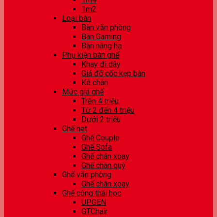
1m2
Loại bàn
Bàn văn phòng
Bàn Gaming
Bàn nâng hạ
Phụ kiện bàn ghế
Khay đi dây
Giá đỡ cốc kẹp bàn
Kê chân
Mức giá ghế
Trên 4 triệu
Từ 2 đến 4 triệu
Dưới 2 triệu
Ghế net
Ghế Couple
Ghế Sofa
Ghế chân xoay
Ghế chân quỳ
Ghế văn phòng
Ghế chân xoay
Ghế công thái học
UPGEN
GTChair