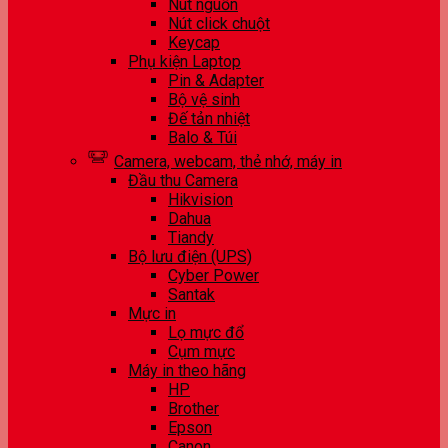
Nút nguồn
Nút click chuột
Keycap
Phụ kiện Laptop
Pin & Adapter
Bộ vệ sinh
Đế tản nhiệt
Balo & Túi
Camera, webcam, thẻ nhớ, máy in
Đầu thu Camera
Hikvision
Dahua
Tiandy
Bộ lưu điện (UPS)
Cyber Power
Santak
Mực in
Lọ mực đổ
Cụm mực
Máy in theo hãng
HP
Brother
Epson
Canon