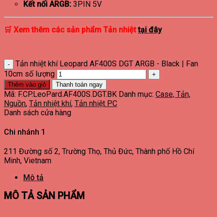
Kết nối ARGB:
3PIN 5V
🛒
Xem thêm các sản phẩm
Tản nhiệt
tại đây
Tản nhiệt khí Leopard AF400S DGT ARGB - Black | Fan
10cm số lượng
Thêm vào giỏ
Thanh toán ngay
Mã:
F.CP.LeoPard.AF400S.DGT.BK
Danh mục:
Case, Tản,
Nguồn
,
Tản nhiệt khí
,
Tản nhiệt PC
Danh sách cửa hàng
Chi nhánh 1
211 Đường số 2, Trường Thọ, Thủ Đức, Thành phố Hồ Chí
Minh, Vietnam
Mô tả
MÔ TẢ SẢN PHẨM