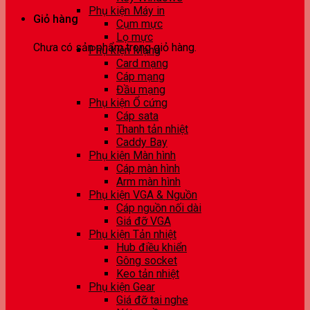
Phụ kiện Máy in
Giỏ hàng
Cụm mực
Lọ mực
Chưa có sản phẩm trong giỏ hàng.
Phụ kiện Mạng
Card mạng
Cáp mạng
Đầu mạng
Phụ kiện Ổ cứng
Cáp sata
Thanh tản nhiệt
Caddy Bay
Phụ kiện Màn hình
Cáp màn hình
Arm màn hình
Phụ kiện VGA & Nguồn
Cáp nguồn nối dài
Giá đỡ VGA
Phụ kiện Tản nhiệt
Hub điều khiển
Gông socket
Keo tản nhiệt
Phụ kiện Gear
Giá đỡ tai nghe