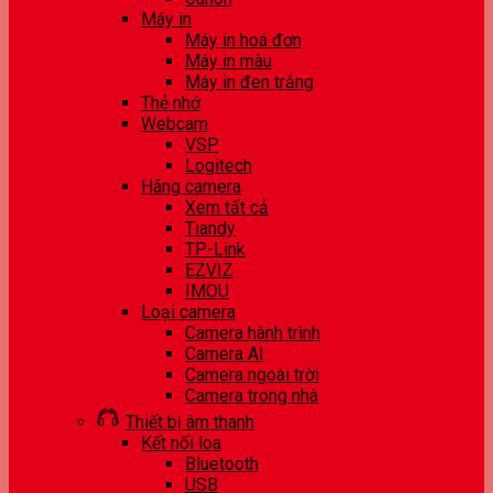
Máy in
Máy in hoá đơn
Máy in màu
Máy in đen trắng
Thẻ nhớ
Webcam
VSP
Logitech
Hãng camera
Xem tất cả
Tiandy
TP-Link
EZVIZ
IMOU
Loại camera
Camera hành trình
Camera AI
Camera ngoài trời
Camera trong nhà
Thiết bị âm thanh
Kết nối loa
Bluetooth
USB