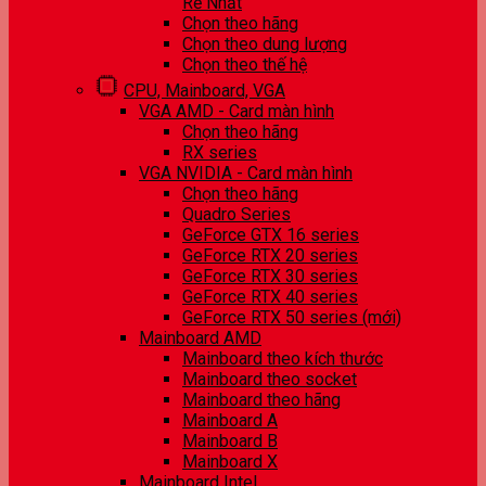
Rẻ Nhất
Chọn theo hãng
Chọn theo dung lượng
Chọn theo thế hệ
CPU, Mainboard, VGA
VGA AMD - Card màn hình
Chọn theo hãng
RX series
VGA NVIDIA - Card màn hình
Chọn theo hãng
Quadro Series
GeForce GTX 16 series
GeForce RTX 20 series
GeForce RTX 30 series
GeForce RTX 40 series
GeForce RTX 50 series (mới)
Mainboard AMD
Mainboard theo kích thước
Mainboard theo socket
Mainboard theo hãng
Mainboard A
Mainboard B
Mainboard X
Mainboard Intel