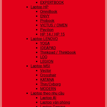
EXPERTBOOK
Laptop HP
OmniBook
ENVY
Probook
VICTUS / OMEN
Pavilion
HP 14 / HP 15
Laptop LENOVO
YOGA
IDEAPAD
Thinkpad / Thinkbook
LOQ
LEGION
Laptop MSI
Vector
Crosshair
KATANA
Thin/Cyborg
MODERN
Laptop theo nhu cầu
Laptop AI
Laptop văn phòng
Laptop Gaming