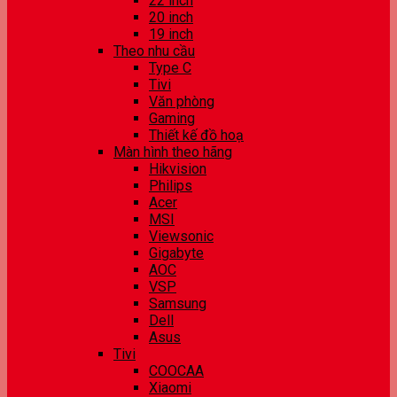
22 inch
20 inch
19 inch
Theo nhu cầu
Type C
Tivi
Văn phòng
Gaming
Thiết kế đồ hoạ
Màn hình theo hãng
Hikvision
Philips
Acer
MSI
Viewsonic
Gigabyte
AOC
VSP
Samsung
Dell
Asus
Tivi
COOCAA
Xiaomi