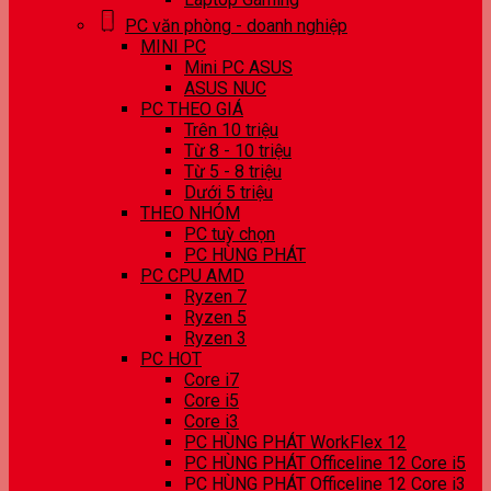
PC văn phòng - doanh nghiệp
MINI PC
Mini PC ASUS
ASUS NUC
PC THEO GIÁ
Trên 10 triệu
Từ 8 - 10 triệu
Từ 5 - 8 triệu
Dưới 5 triệu
THEO NHÓM
PC tuỳ chọn
PC HÙNG PHÁT
PC CPU AMD
Ryzen 7
Ryzen 5
Ryzen 3
PC HOT
Core i7
Core i5
Core i3
PC HÙNG PHÁT WorkFlex 12
PC HÙNG PHÁT Officeline 12 Core i5
PC HÙNG PHÁT Officeline 12 Core i3