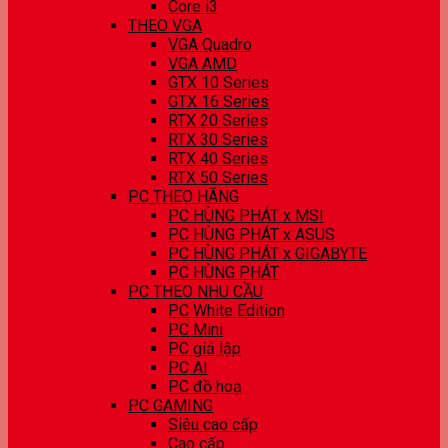
Core i3
THEO VGA
VGA Quadro
VGA AMD
GTX 10 Series
GTX 16 Series
RTX 20 Series
RTX 30 Series
RTX 40 Series
RTX 50 Series
PC THEO HÃNG
PC HÙNG PHÁT x MSI
PC HÙNG PHÁT x ASUS
PC HÙNG PHÁT x GIGABYTE
PC HÙNG PHÁT
PC THEO NHU CẦU
PC White Edition
PC Mini
PC giả lập
PC AI
PC đồ hoạ
PC GAMING
Siêu cao cấp
Cao cấp