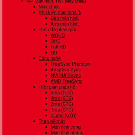
Màn hình, Tivi, Máy chiếu
Máy chiếu
Phụ kiện màn hình ❯
Đèn màn hình
Arm màn hình
Theo độ phân giải
WQHD
QHD
Full HD
HD
Công nghệ
FreeSync Premium
Adaptive Sync
NVIDIA GSync
AMD FreeSync
Thời gian phản hồi
5ms (GTG)
4ms (GTG)
2ms (GTG)
1ms (GTG)
0.5ms (GTG)
Theo bề mặt
Màn hình cong
Màn hình phẳng