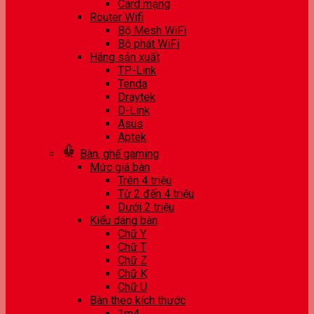
Card mạng
Router Wifi
Bộ Mesh WiFi
Bộ phát WiFi
Hãng sản xuất
TP-Link
Tenda
Draytek
D-Link
Asus
Aptek
Bàn, ghế gaming
Mức giá bàn
Trên 4 triệu
Từ 2 đến 4 triệu
Dưới 2 triệu
Kiểu dáng bàn
Chữ Y
Chữ T
Chữ Z
Chữ K
Chữ U
Bàn theo kích thước
1m4