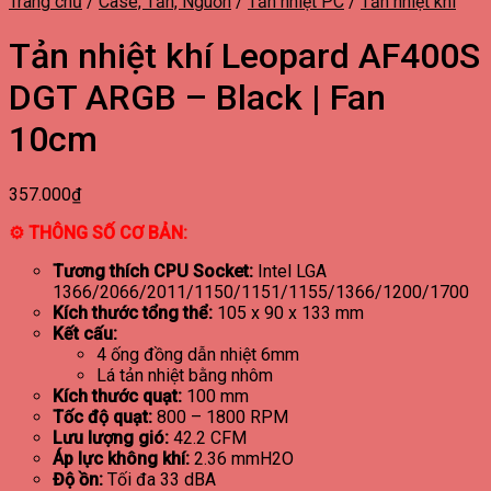
Trang chủ
/
Case, Tản, Nguồn
/
Tản nhiệt PC
/
Tản nhiệt khí
Tản nhiệt khí Leopard AF400S
DGT ARGB – Black | Fan
10cm
357.000
₫
⚙ THÔNG SỐ CƠ BẢN:
Tương thích CPU Socket:
Intel LGA
1366/2066/2011/1150/1151/1155/1366/1200/1700
Kích thước tổng thể:
105 x 90 x 133 mm
Kết cấu:
4 ống đồng dẫn nhiệt 6mm
Lá tản nhiệt bằng nhôm
Kích thước quạt:
100 mm
Tốc độ quạt:
800 – 1800 RPM
Lưu lượng gió:
42.2 CFM
Áp lực không khí:
2.36 mmH2O
Độ ồn:
Tối đa 33 dBA