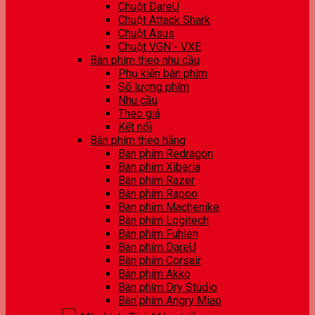
Chuột DareU
Chuột Attack Shark
Chuột Asus
Chuột VGN - VXE
Bàn phím theo nhu cầu
Phụ kiện bàn phím
Số lượng phím
Nhu cầu
Theo giá
Kết nối
Bàn phím theo hãng
Bàn phím Redragon
Bàn phím Xiberia
Bàn phím Razer
Bàn phím Rapoo
Bàn phím Machenike
Bàn phím Logitech
Bàn phím Fuhlen
Bàn phím DareU
Bàn phím Corsair
Bàn phím Akko
Bàn phím Dry Studio
Bàn phím Angry Miao