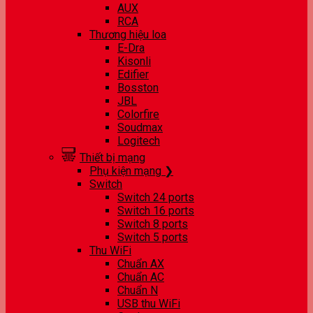
AUX
RCA
Thương hiệu loa
E-Dra
Kisonli
Edifier
Bosston
JBL
Colorfire
Soudmax
Logitech
Thiết bị mạng
Phụ kiện mạng ❯
Switch
Switch 24 ports
Switch 16 ports
Switch 8 ports
Switch 5 ports
Thu WiFi
Chuẩn AX
Chuẩn AC
Chuẩn N
USB thu WiFi