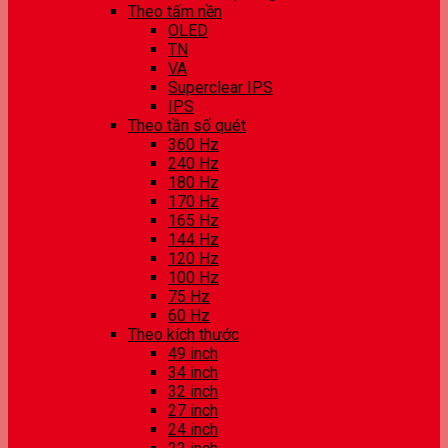
Theo tấm nền
OLED
TN
VA
Superclear IPS
IPS
Theo tần số quét
360 Hz
240 Hz
180 Hz
170 Hz
165 Hz
144 Hz
120 Hz
100 Hz
75 Hz
60 Hz
Theo kích thước
49 inch
34 inch
32 inch
27 inch
24 inch