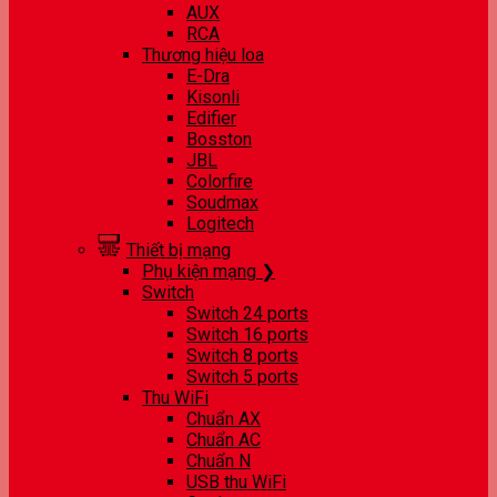
AUX
RCA
Thương hiệu loa
E-Dra
Kisonli
Edifier
Bosston
JBL
Colorfire
Soudmax
Logitech
Thiết bị mạng
Phụ kiện mạng ❯
Switch
Switch 24 ports
Switch 16 ports
Switch 8 ports
Switch 5 ports
Thu WiFi
Chuẩn AX
Chuẩn AC
Chuẩn N
USB thu WiFi