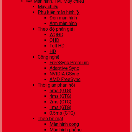
Màn hình, Tivi, Máy chiếu
Máy chiếu
Phụ kiện màn hình ❯
Đèn màn hình
Arm màn hình
Theo độ phân giải
WQHD
QHD
Full HD
HD
Công nghệ
FreeSync Premium
Adaptive Sync
NVIDIA GSync
AMD FreeSync
Thời gian phản hồi
5ms (GTG)
4ms (GTG)
2ms (GTG)
1ms (GTG)
0.5ms (GTG)
Theo bề mặt
Màn hình cong
Màn hình phẳng