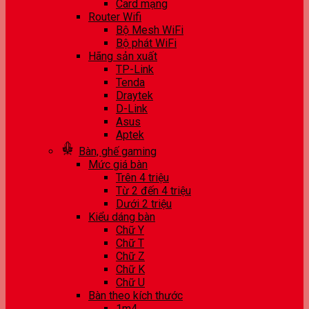
Card mạng
Router Wifi
Bộ Mesh WiFi
Bộ phát WiFi
Hãng sản xuất
TP-Link
Tenda
Draytek
D-Link
Asus
Aptek
Bàn, ghế gaming
Mức giá bàn
Trên 4 triệu
Từ 2 đến 4 triệu
Dưới 2 triệu
Kiểu dáng bàn
Chữ Y
Chữ T
Chữ Z
Chữ K
Chữ U
Bàn theo kích thước
1m4