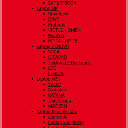
EXPERTBOOK
Laptop HP
OmniBook
ENVY
Probook
VICTUS / OMEN
Pavilion
HP 14 / HP 15
Laptop LENOVO
YOGA
IDEAPAD
Thinkpad / Thinkbook
LOQ
LEGION
Laptop MSI
Vector
Crosshair
KATANA
Thin/Cyborg
MODERN
Laptop theo nhu cầu
Laptop AI
Laptop văn phòng
Laptop Gaming