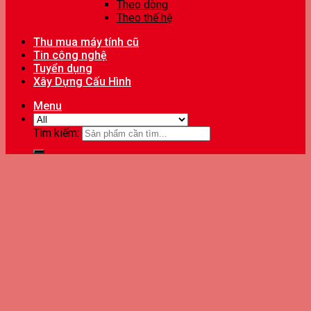
Theo dòng
Theo thế hệ
Thu mua máy tính cũ
Tin công nghệ
Tuyển dụng
Xây Dựng Cấu Hình
Menu
Tìm kiếm: