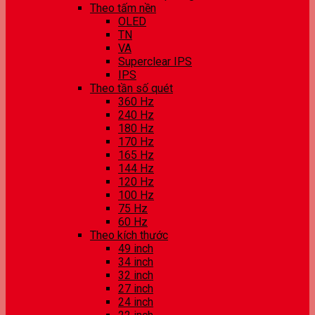
Theo tấm nền
OLED
TN
VA
Superclear IPS
IPS
Theo tần số quét
360 Hz
240 Hz
180 Hz
170 Hz
165 Hz
144 Hz
120 Hz
100 Hz
75 Hz
60 Hz
Theo kích thước
49 inch
34 inch
32 inch
27 inch
24 inch