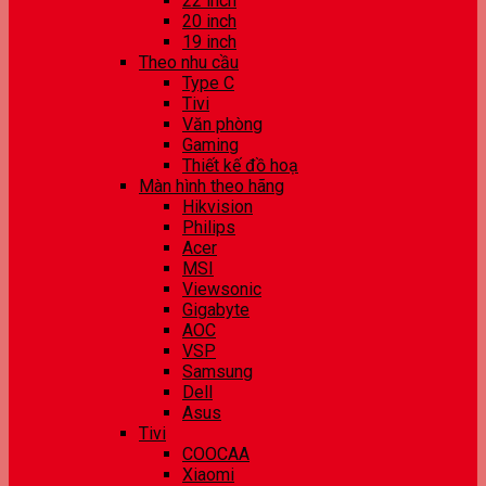
22 inch
20 inch
19 inch
Theo nhu cầu
Type C
Tivi
Văn phòng
Gaming
Thiết kế đồ hoạ
Màn hình theo hãng
Hikvision
Philips
Acer
MSI
Viewsonic
Gigabyte
AOC
VSP
Samsung
Dell
Asus
Tivi
COOCAA
Xiaomi