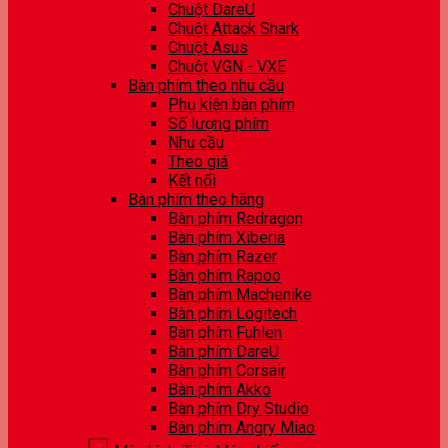
Chuột DareU
Chuột Attack Shark
Chuột Asus
Chuột VGN - VXE
Bàn phím theo nhu cầu
Phụ kiện bàn phím
Số lượng phím
Nhu cầu
Theo giá
Kết nối
Bàn phím theo hãng
Bàn phím Redragon
Bàn phím Xiberia
Bàn phím Razer
Bàn phím Rapoo
Bàn phím Machenike
Bàn phím Logitech
Bàn phím Fuhlen
Bàn phím DareU
Bàn phím Corsair
Bàn phím Akko
Bàn phím Dry Studio
Bàn phím Angry Miao