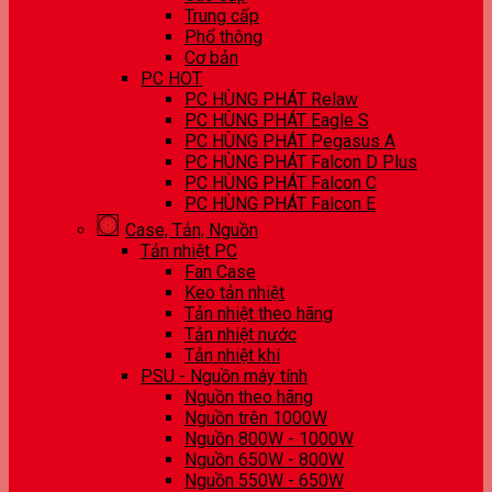
Trung cấp
Phổ thông
Cơ bản
PC HOT
PC HÙNG PHÁT Relaw
PC HÙNG PHÁT Eagle S
PC HÙNG PHÁT Pegasus A
PC HÙNG PHÁT Falcon D Plus
PC HÙNG PHÁT Falcon C
PC HÙNG PHÁT Falcon E
Case, Tản, Nguồn
Tản nhiệt PC
Fan Case
Keo tản nhiệt
Tản nhiệt theo hãng
Tản nhiệt nước
Tản nhiệt khí
PSU - Nguồn máy tính
Nguồn theo hãng
Nguồn trên 1000W
Nguồn 800W - 1000W
Nguồn 650W - 800W
Nguồn 550W - 650W