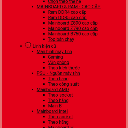
Chọn theo thế hệ
MAINBOARD & RAM - CAO CẤP
Ram DDR4 cao cấp
Ram DDR5 cao cấp
Mainboard Z890 cao cấp
Mainboard Z790 cao cấp
Mainboard B760 cao cấp
Top bán chạy
Linh kiện cũ
Màn hình máy tính
Gaming
Văn phòng
Theo kích thước
PSU - Nguồn máy tính
Theo hãng
Theo công suất
Mainboard AMD
Theo socket
Theo hãng
Main B
Mainboard Intel
Theo socket
Theo hãng
Mainboard H