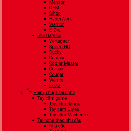
Manson
OEM
Sihoo
HyperWork
Warrior
E-Dra
Ghế Gaming
Vertagear
Speed HQ
Ducky
Centaur
Cooler Master
Corsair
Cougar
Warrior
E-Dra
Phím, chuột, tai nghe
Tay cầm game
Tay cầm Rapoo
Tay cầm Dareu
Tay cầm Machenike
Tai nghe theo nhu cầu
Nhu cầu