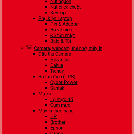
Nút nguồn
Nút click chuột
Keycap
Phụ kiện Laptop
Pin & Adapter
Bộ vệ sinh
Đế tản nhiệt
Balo & Túi
Camera, webcam, thẻ nhớ, máy in
Đầu thu Camera
Hikvision
Dahua
Tiandy
Bộ lưu điện (UPS)
Cyber Power
Santak
Mực in
Lọ mực đổ
Cụm mực
Máy in theo hãng
HP
Brother
Epson
Canon