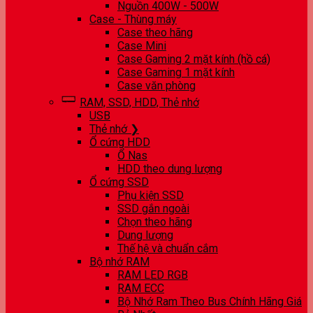
Nguồn 400W - 500W
Case - Thùng máy
Case theo hãng
Case Mini
Case Gaming 2 mặt kính (hồ cá)
Case Gaming 1 mặt kính
Case văn phòng
RAM, SSD, HDD, Thẻ nhớ
USB
Thẻ nhớ ❯
Ổ cứng HDD
Ổ Nas
HDD theo dung lượng
Ổ cứng SSD
Phụ kiện SSD
SSD gắn ngoài
Chọn theo hãng
Dung lượng
Thế hệ và chuẩn cắm
Bộ nhớ RAM
RAM LED RGB
RAM ECC
Bộ Nhớ Ram Theo Bus Chính Hãng Giá