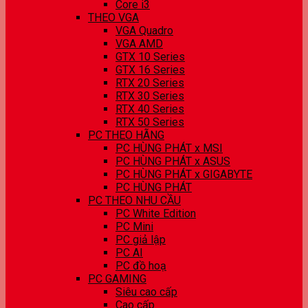
Core i3
THEO VGA
VGA Quadro
VGA AMD
GTX 10 Series
GTX 16 Series
RTX 20 Series
RTX 30 Series
RTX 40 Series
RTX 50 Series
PC THEO HÃNG
PC HÙNG PHÁT x MSI
PC HÙNG PHÁT x ASUS
PC HÙNG PHÁT x GIGABYTE
PC HÙNG PHÁT
PC THEO NHU CẦU
PC White Edition
PC Mini
PC giả lập
PC AI
PC đồ hoạ
PC GAMING
Siêu cao cấp
Cao cấp