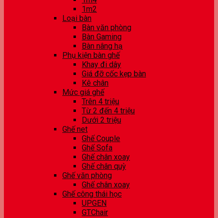
1m2
Loại bàn
Bàn văn phòng
Bàn Gaming
Bàn nâng hạ
Phụ kiện bàn ghế
Khay đi dây
Giá đỡ cốc kẹp bàn
Kê chân
Mức giá ghế
Trên 4 triệu
Từ 2 đến 4 triệu
Dưới 2 triệu
Ghế net
Ghế Couple
Ghế Sofa
Ghế chân xoay
Ghế chân quỳ
Ghế văn phòng
Ghế chân xoay
Ghế công thái học
UPGEN
GTChair