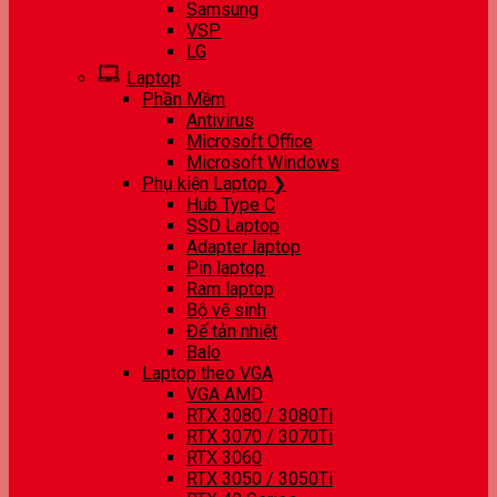
Samsung
VSP
LG
Laptop
Phần Mềm
Antivirus
Microsoft Office
Microsoft Windows
Phụ kiện Laptop ❯
Hub Type C
SSD Laptop
Adapter laptop
Pin laptop
Ram laptop
Bộ vệ sinh
Đế tản nhiệt
Balo
Laptop theo VGA
VGA AMD
RTX 3080 / 3080Ti
RTX 3070 / 3070Ti
RTX 3060
RTX 3050 / 3050Ti