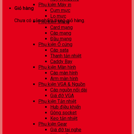
Phụ kiện Máy in
Giỏ hàng
Cụm mực
Lọ mực
Chưa có sản phẩm trong giỏ hàng.
Phụ kiện Mạng
Card mạng
Cáp mạng
Đầu mạng
Phụ kiện Ổ cứng
Cáp sata
Thanh tản nhiệt
Caddy Bay
Phụ kiện Màn hình
Cáp màn hình
Arm màn hình
Phụ kiện VGA & Nguồn
Cáp nguồn nối dài
Giá đỡ VGA
Phụ kiện Tản nhiệt
Hub điều khiển
Gông socket
Keo tản nhiệt
Phụ kiện Gear
Giá đỡ tai nghe