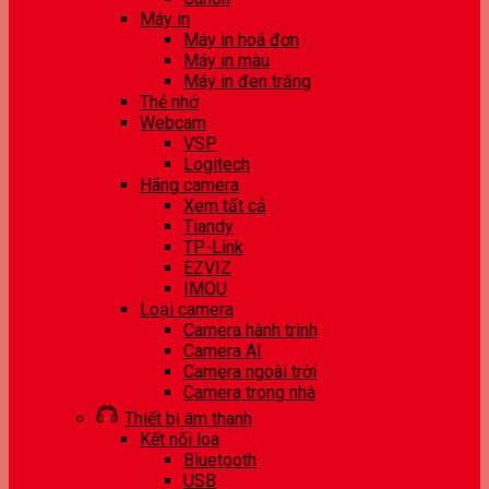
Máy in
Máy in hoá đơn
Máy in màu
Máy in đen trắng
Thẻ nhớ
Webcam
VSP
Logitech
Hãng camera
Xem tất cả
Tiandy
TP-Link
EZVIZ
IMOU
Loại camera
Camera hành trình
Camera AI
Camera ngoài trời
Camera trong nhà
Thiết bị âm thanh
Kết nối loa
Bluetooth
USB