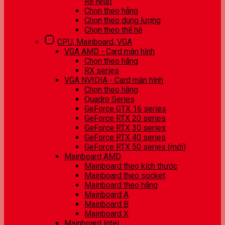
Rẻ Nhất
Chọn theo hãng
Chọn theo dung lượng
Chọn theo thế hệ
CPU, Mainboard, VGA
VGA AMD - Card màn hình
Chọn theo hãng
RX series
VGA NVIDIA - Card màn hình
Chọn theo hãng
Quadro Series
GeForce GTX 16 series
GeForce RTX 20 series
GeForce RTX 30 series
GeForce RTX 40 series
GeForce RTX 50 series (mới)
Mainboard AMD
Mainboard theo kích thước
Mainboard theo socket
Mainboard theo hãng
Mainboard A
Mainboard B
Mainboard X
Mainboard Intel