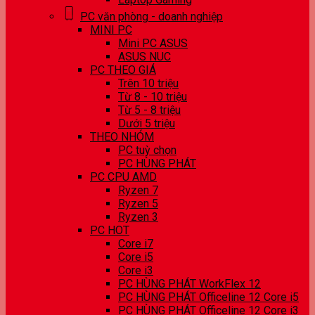
PC văn phòng - doanh nghiệp
MINI PC
Mini PC ASUS
ASUS NUC
PC THEO GIÁ
Trên 10 triệu
Từ 8 - 10 triệu
Từ 5 - 8 triệu
Dưới 5 triệu
THEO NHÓM
PC tuỳ chọn
PC HÙNG PHÁT
PC CPU AMD
Ryzen 7
Ryzen 5
Ryzen 3
PC HOT
Core i7
Core i5
Core i3
PC HÙNG PHÁT WorkFlex 12
PC HÙNG PHÁT Officeline 12 Core i5
PC HÙNG PHÁT Officeline 12 Core i3