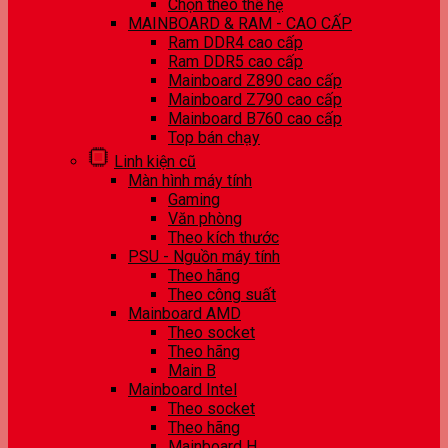
Chọn theo thế hệ
MAINBOARD & RAM - CAO CẤP
Ram DDR4 cao cấp
Ram DDR5 cao cấp
Mainboard Z890 cao cấp
Mainboard Z790 cao cấp
Mainboard B760 cao cấp
Top bán chạy
Linh kiện cũ
Màn hình máy tính
Gaming
Văn phòng
Theo kích thước
PSU - Nguồn máy tính
Theo hãng
Theo công suất
Mainboard AMD
Theo socket
Theo hãng
Main B
Mainboard Intel
Theo socket
Theo hãng
Mainboard H