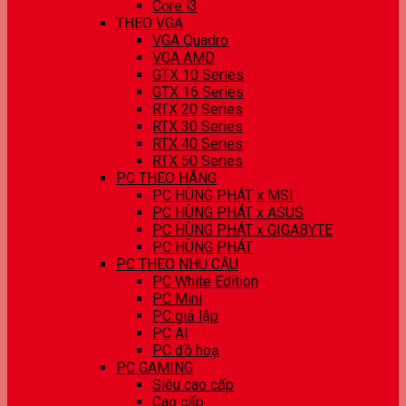
Core i3
THEO VGA
VGA Quadro
VGA AMD
GTX 10 Series
GTX 16 Series
RTX 20 Series
RTX 30 Series
RTX 40 Series
RTX 50 Series
PC THEO HÃNG
PC HÙNG PHÁT x MSI
PC HÙNG PHÁT x ASUS
PC HÙNG PHÁT x GIGABYTE
PC HÙNG PHÁT
PC THEO NHU CẦU
PC White Edition
PC Mini
PC giả lập
PC AI
PC đồ hoạ
PC GAMING
Siêu cao cấp
Cao cấp