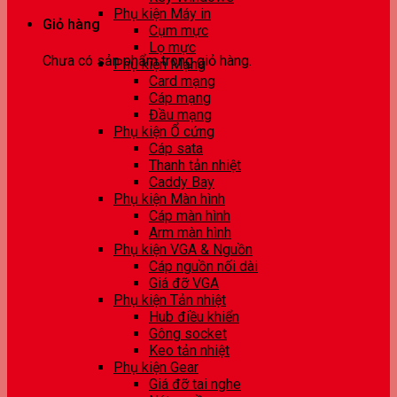
Phụ kiện Máy in
Giỏ hàng
Cụm mực
Lọ mực
Chưa có sản phẩm trong giỏ hàng.
Phụ kiện Mạng
Card mạng
Cáp mạng
Đầu mạng
Phụ kiện Ổ cứng
Cáp sata
Thanh tản nhiệt
Caddy Bay
Phụ kiện Màn hình
Cáp màn hình
Arm màn hình
Phụ kiện VGA & Nguồn
Cáp nguồn nối dài
Giá đỡ VGA
Phụ kiện Tản nhiệt
Hub điều khiển
Gông socket
Keo tản nhiệt
Phụ kiện Gear
Giá đỡ tai nghe