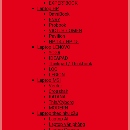
EXPERTBOOK
Laptop HP
OmniBook
ENVY
Probook
VICTUS / OMEN
Pavilion
HP 14 / HP 15
Laptop LENOVO
YOGA
IDEAPAD
Thinkpad / Thinkbook
LOQ
LEGION
Laptop MSI
Vector
Crosshair
KATANA
Thin/Cyborg
MODERN
Laptop theo nhu cầu
Laptop AI
Laptop văn phòng
Laptop Gaming