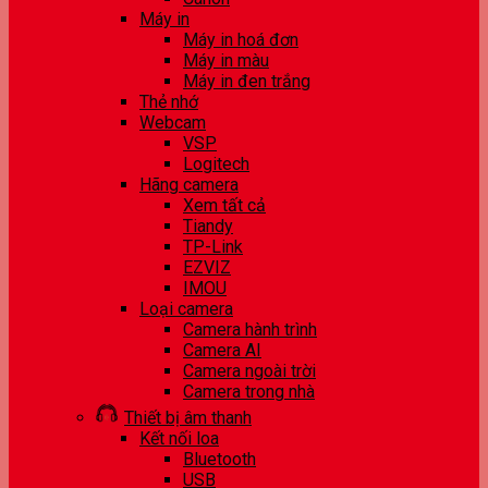
Máy in
Máy in hoá đơn
Máy in màu
Máy in đen trắng
Thẻ nhớ
Webcam
VSP
Logitech
Hãng camera
Xem tất cả
Tiandy
TP-Link
EZVIZ
IMOU
Loại camera
Camera hành trình
Camera AI
Camera ngoài trời
Camera trong nhà
Thiết bị âm thanh
Kết nối loa
Bluetooth
USB