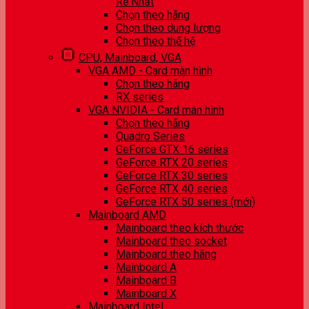
Rẻ Nhất
Chọn theo hãng
Chọn theo dung lượng
Chọn theo thế hệ
CPU, Mainboard, VGA
VGA AMD - Card màn hình
Chọn theo hãng
RX series
VGA NVIDIA - Card màn hình
Chọn theo hãng
Quadro Series
GeForce GTX 16 series
GeForce RTX 20 series
GeForce RTX 30 series
GeForce RTX 40 series
GeForce RTX 50 series (mới)
Mainboard AMD
Mainboard theo kích thước
Mainboard theo socket
Mainboard theo hãng
Mainboard A
Mainboard B
Mainboard X
Mainboard Intel