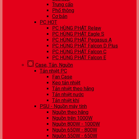
Trung cấp
Phổ thông
Cơ bản
PC HOT
PC HÙNG PHÁT Relaw
PC HÙNG PHÁT Eagle S
PC HÙNG PHÁT Pegasus A
PC HÙNG PHÁT Falcon D Plus
PC HÙNG PHÁT Falcon C
PC HÙNG PHÁT Falcon E
Case, Tản, Nguồn
Tản nhiệt PC
Fan Case
Keo tản nhiệt
Tản nhiệt theo hãng
Tản nhiệt nước
Tản nhiệt khí
PSU - Nguồn máy tính
Nguồn theo hãng
Nguồn trên 1000W
Nguồn 800W - 1000W
Nguồn 650W - 800W
Nguồn 550W - 650W