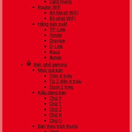
Card mạng
Router Wifi
Bộ Mesh WiFi
Bộ phát WiFi
Hãng sản xuất
TP-Link
Tenda
Draytek
D-Link
Asus
Aptek
Bàn, ghế gaming
Mức giá bàn
Trên 4 triệu
Từ 2 đến 4 triệu
Dưới 2 triệu
Kiểu dáng bàn
Chữ Y
Chữ T
Chữ Z
Chữ K
Chữ U
Bàn theo kích thước
1m4