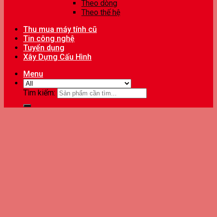
Theo dòng
Theo thế hệ
Thu mua máy tính cũ
Tin công nghệ
Tuyển dụng
Xây Dựng Cấu Hình
Menu
Tìm kiếm: