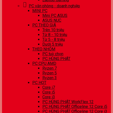
PC văn phòng - doanh nghiệp
MINI PC
Mini PC ASUS
ASUS NUC
PC THEO GIÁ
Trên 10 triệu
Từ 8 - 10 triệu
Từ 5 - 8 triệu
Dưới 5 triệu
THEO NHÓM
PC tuỳ chọn
PC HÙNG PHÁT
PC CPU AMD
Ryzen 7
Ryzen 5
Ryzen 3
PC HOT
Core i7
Core i5
Core i3
PC HÙNG PHÁT WorkFlex 12
PC HÙNG PHÁT Officeline 12 Core i5
PC HÙNG PHÁT Officeline 12 Core i3