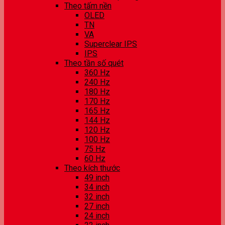
Theo tấm nền
OLED
TN
VA
Superclear IPS
IPS
Theo tần số quét
360 Hz
240 Hz
180 Hz
170 Hz
165 Hz
144 Hz
120 Hz
100 Hz
75 Hz
60 Hz
Theo kích thước
49 inch
34 inch
32 inch
27 inch
24 inch