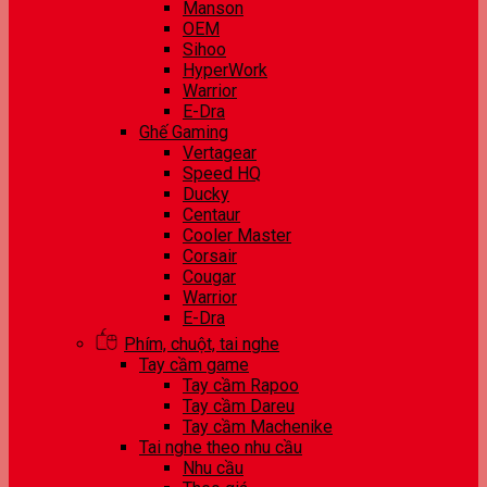
Manson
OEM
Sihoo
HyperWork
Warrior
E-Dra
Ghế Gaming
Vertagear
Speed HQ
Ducky
Centaur
Cooler Master
Corsair
Cougar
Warrior
E-Dra
Phím, chuột, tai nghe
Tay cầm game
Tay cầm Rapoo
Tay cầm Dareu
Tay cầm Machenike
Tai nghe theo nhu cầu
Nhu cầu