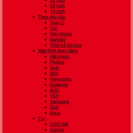
22 inch
20 inch
19 inch
Theo nhu cầu
Type C
Tivi
Văn phòng
Gaming
Thiết kế đồ hoạ
Màn hình theo hãng
Hikvision
Philips
Acer
MSI
Viewsonic
Gigabyte
AOC
VSP
Samsung
Dell
Asus
Tivi
COOCAA
Xiaomi