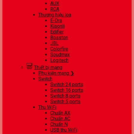
AUX
RCA
Thương hiệu loa
E-Dra
Kisonli
Edifier
Bosston
JBL
Colorfire
Soudmax
Logitech
Thiết bị mạng
Phụ kiện mạng ❯
Switch
Switch 24 ports
Switch 16 ports
Switch 8 ports
Switch 5 ports
Thu WiFi
Chuẩn AX
Chuẩn AC
Chuẩn N
USB thu WiFi