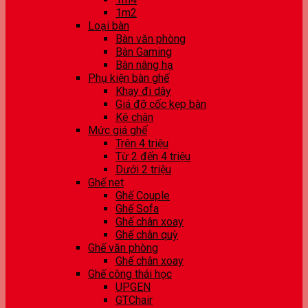
1m2
Loại bàn
Bàn văn phòng
Bàn Gaming
Bàn nâng hạ
Phụ kiện bàn ghế
Khay đi dây
Giá đỡ cốc kẹp bàn
Kê chân
Mức giá ghế
Trên 4 triệu
Từ 2 đến 4 triệu
Dưới 2 triệu
Ghế net
Ghế Couple
Ghế Sofa
Ghế chân xoay
Ghế chân quỳ
Ghế văn phòng
Ghế chân xoay
Ghế công thái học
UPGEN
GTChair