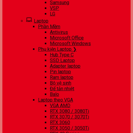
Samsung
VSP
LG
Laptop
Phần Mềm
Antivirus
Microsoft Office
Microsoft Windows
Phụ kiện Laptop ❯
Hub Type C
SSD Laptop
Adapter laptop
Pin laptop
Ram laptop
Bộ vệ sinh
Đế tản nhiệt
Balo
Laptop theo VGA
VGA AMD
RTX 3080 / 3080Ti
RTX 3070 / 3070Ti
RTX 3060
RTX 3050 / 3050Ti