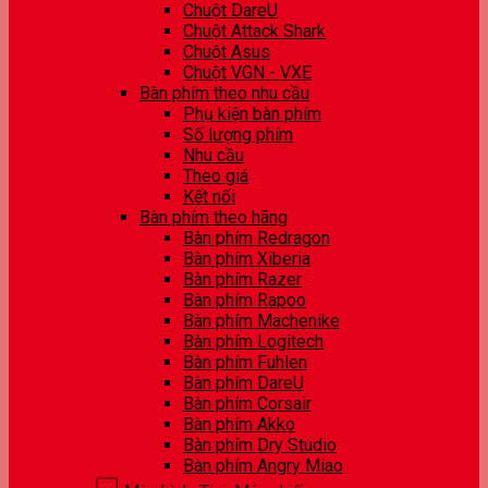
Chuột DareU
Chuột Attack Shark
Chuột Asus
Chuột VGN - VXE
Bàn phím theo nhu cầu
Phụ kiện bàn phím
Số lượng phím
Nhu cầu
Theo giá
Kết nối
Bàn phím theo hãng
Bàn phím Redragon
Bàn phím Xiberia
Bàn phím Razer
Bàn phím Rapoo
Bàn phím Machenike
Bàn phím Logitech
Bàn phím Fuhlen
Bàn phím DareU
Bàn phím Corsair
Bàn phím Akko
Bàn phím Dry Studio
Bàn phím Angry Miao