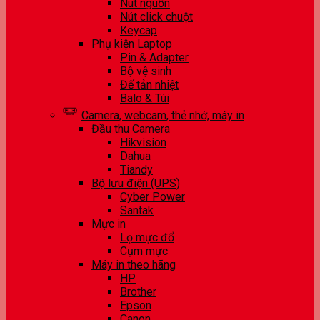
Nút nguồn
Nút click chuột
Keycap
Phụ kiện Laptop
Pin & Adapter
Bộ vệ sinh
Đế tản nhiệt
Balo & Túi
Camera, webcam, thẻ nhớ, máy in
Đầu thu Camera
Hikvision
Dahua
Tiandy
Bộ lưu điện (UPS)
Cyber Power
Santak
Mực in
Lọ mực đổ
Cụm mực
Máy in theo hãng
HP
Brother
Epson
Canon