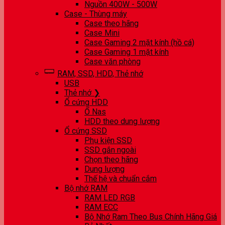
Nguồn 400W - 500W
Case - Thùng máy
Case theo hãng
Case Mini
Case Gaming 2 mặt kính (hồ cá)
Case Gaming 1 mặt kính
Case văn phòng
RAM, SSD, HDD, Thẻ nhớ
USB
Thẻ nhớ ❯
Ổ cứng HDD
Ổ Nas
HDD theo dung lượng
Ổ cứng SSD
Phụ kiện SSD
SSD gắn ngoài
Chọn theo hãng
Dung lượng
Thế hệ và chuẩn cắm
Bộ nhớ RAM
RAM LED RGB
RAM ECC
Bộ Nhớ Ram Theo Bus Chính Hãng Giá