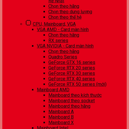
Rẻ Nhất
Chọn theo hãng
Chọn theo dung lượng
Chọn theo thế hệ
CPU, Mainboard, VGA
VGA AMD - Card màn hình
Chọn theo hãng
RX series
VGA NVIDIA - Card màn hình
Chọn theo hãng
Quadro Series
GeForce GTX 16 series
GeForce RTX 20 series
GeForce RTX 30 series
GeForce RTX 40 series
GeForce RTX 50 series (mới)
Mainboard AMD
Mainboard theo kích thước
Mainboard theo socket
Mainboard theo hãng
Mainboard A
Mainboard B
Mainboard X
Mainboard Intel