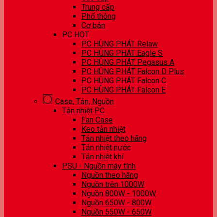
Trung cấp
Phổ thông
Cơ bản
PC HOT
PC HÙNG PHÁT Relaw
PC HÙNG PHÁT Eagle S
PC HÙNG PHÁT Pegasus A
PC HÙNG PHÁT Falcon D Plus
PC HÙNG PHÁT Falcon C
PC HÙNG PHÁT Falcon E
Case, Tản, Nguồn
Tản nhiệt PC
Fan Case
Keo tản nhiệt
Tản nhiệt theo hãng
Tản nhiệt nước
Tản nhiệt khí
PSU - Nguồn máy tính
Nguồn theo hãng
Nguồn trên 1000W
Nguồn 800W - 1000W
Nguồn 650W - 800W
Nguồn 550W - 650W