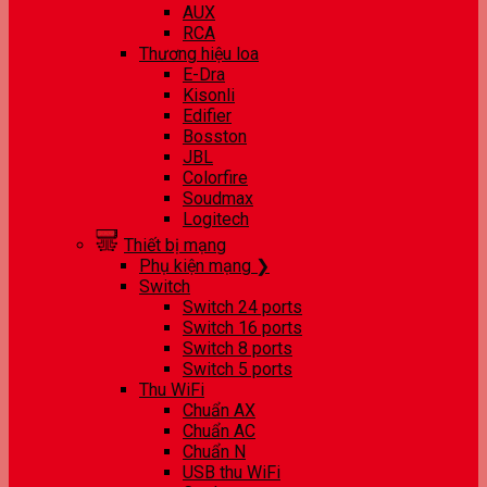
AUX
RCA
Thương hiệu loa
E-Dra
Kisonli
Edifier
Bosston
JBL
Colorfire
Soudmax
Logitech
Thiết bị mạng
Phụ kiện mạng ❯
Switch
Switch 24 ports
Switch 16 ports
Switch 8 ports
Switch 5 ports
Thu WiFi
Chuẩn AX
Chuẩn AC
Chuẩn N
USB thu WiFi