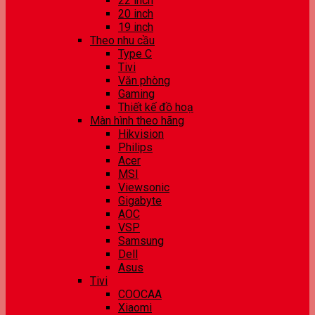
22 inch
20 inch
19 inch
Theo nhu cầu
Type C
Tivi
Văn phòng
Gaming
Thiết kế đồ hoạ
Màn hình theo hãng
Hikvision
Philips
Acer
MSI
Viewsonic
Gigabyte
AOC
VSP
Samsung
Dell
Asus
Tivi
COOCAA
Xiaomi