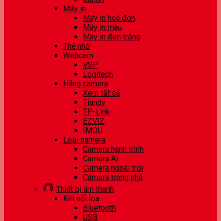
Máy in
Máy in hoá đơn
Máy in màu
Máy in đen trắng
Thẻ nhớ
Webcam
VSP
Logitech
Hãng camera
Xem tất cả
Tiandy
TP-Link
EZVIZ
IMOU
Loại camera
Camera hành trình
Camera AI
Camera ngoài trời
Camera trong nhà
Thiết bị âm thanh
Kết nối loa
Bluetooth
USB