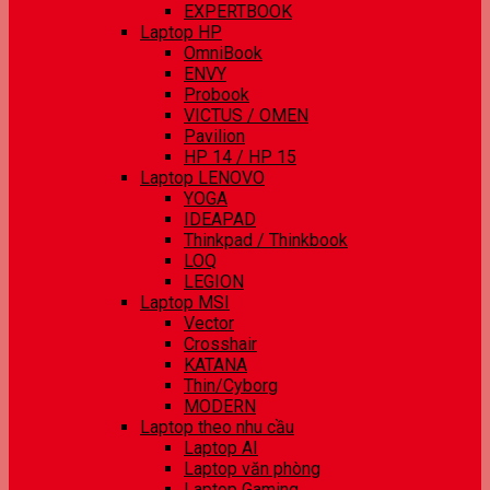
EXPERTBOOK
Laptop HP
OmniBook
ENVY
Probook
VICTUS / OMEN
Pavilion
HP 14 / HP 15
Laptop LENOVO
YOGA
IDEAPAD
Thinkpad / Thinkbook
LOQ
LEGION
Laptop MSI
Vector
Crosshair
KATANA
Thin/Cyborg
MODERN
Laptop theo nhu cầu
Laptop AI
Laptop văn phòng
Laptop Gaming