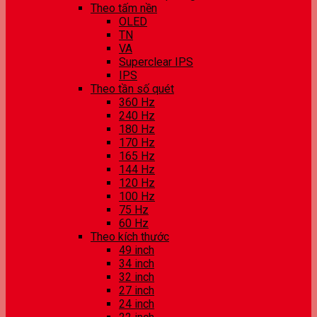
Theo tấm nền
OLED
TN
VA
Superclear IPS
IPS
Theo tần số quét
360 Hz
240 Hz
180 Hz
170 Hz
165 Hz
144 Hz
120 Hz
100 Hz
75 Hz
60 Hz
Theo kích thước
49 inch
34 inch
32 inch
27 inch
24 inch