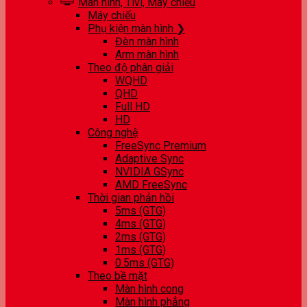
Màn hình, Tivi, Máy chiếu
Máy chiếu
Phụ kiện màn hình ❯
Đèn màn hình
Arm màn hình
Theo độ phân giải
WQHD
QHD
Full HD
HD
Công nghệ
FreeSync Premium
Adaptive Sync
NVIDIA GSync
AMD FreeSync
Thời gian phản hồi
5ms (GTG)
4ms (GTG)
2ms (GTG)
1ms (GTG)
0.5ms (GTG)
Theo bề mặt
Màn hình cong
Màn hình phẳng