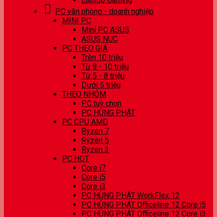
PC văn phòng - doanh nghiệp
MINI PC
Mini PC ASUS
ASUS NUC
PC THEO GIÁ
Trên 10 triệu
Từ 8 - 10 triệu
Từ 5 - 8 triệu
Dưới 5 triệu
THEO NHÓM
PC tuỳ chọn
PC HÙNG PHÁT
PC CPU AMD
Ryzen 7
Ryzen 5
Ryzen 3
PC HOT
Core i7
Core i5
Core i3
PC HÙNG PHÁT WorkFlex 12
PC HÙNG PHÁT Officeline 12 Core i5
PC HÙNG PHÁT Officeline 12 Core i3