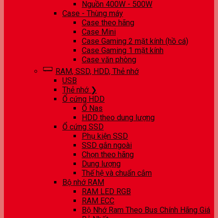
Nguồn 400W - 500W
Case - Thùng máy
Case theo hãng
Case Mini
Case Gaming 2 mặt kính (hồ cá)
Case Gaming 1 mặt kính
Case văn phòng
RAM, SSD, HDD, Thẻ nhớ
USB
Thẻ nhớ ❯
Ổ cứng HDD
Ổ Nas
HDD theo dung lượng
Ổ cứng SSD
Phụ kiện SSD
SSD gắn ngoài
Chọn theo hãng
Dung lượng
Thế hệ và chuẩn cắm
Bộ nhớ RAM
RAM LED RGB
RAM ECC
Bộ Nhớ Ram Theo Bus Chính Hãng Giá