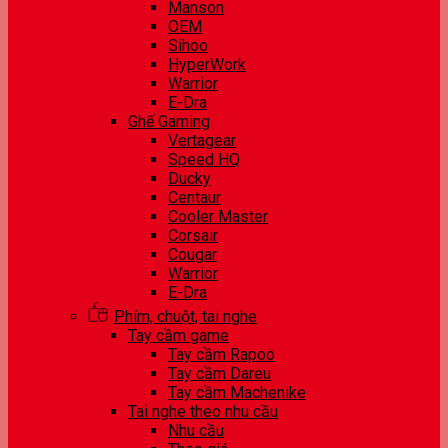
Manson
OEM
Sihoo
HyperWork
Warrior
E-Dra
Ghế Gaming
Vertagear
Speed HQ
Ducky
Centaur
Cooler Master
Corsair
Cougar
Warrior
E-Dra
Phím, chuột, tai nghe
Tay cầm game
Tay cầm Rapoo
Tay cầm Dareu
Tay cầm Machenike
Tai nghe theo nhu cầu
Nhu cầu