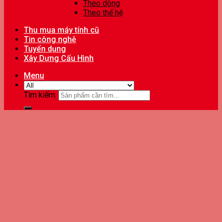
Theo dòng
Theo thế hệ
Thu mua máy tính cũ
Tin công nghệ
Tuyển dụng
Xây Dựng Cấu Hình
Menu
Tìm kiếm: