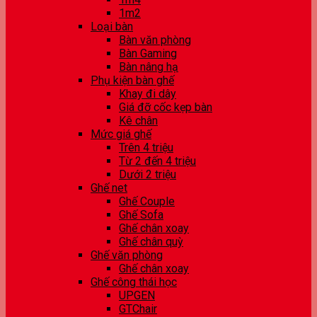
1m2
Loại bàn
Bàn văn phòng
Bàn Gaming
Bàn nâng hạ
Phụ kiện bàn ghế
Khay đi dây
Giá đỡ cốc kẹp bàn
Kê chân
Mức giá ghế
Trên 4 triệu
Từ 2 đến 4 triệu
Dưới 2 triệu
Ghế net
Ghế Couple
Ghế Sofa
Ghế chân xoay
Ghế chân quỳ
Ghế văn phòng
Ghế chân xoay
Ghế công thái học
UPGEN
GTChair