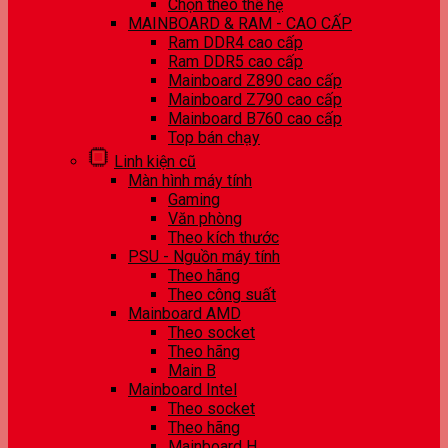
Chọn theo thế hệ
MAINBOARD & RAM - CAO CẤP
Ram DDR4 cao cấp
Ram DDR5 cao cấp
Mainboard Z890 cao cấp
Mainboard Z790 cao cấp
Mainboard B760 cao cấp
Top bán chạy
Linh kiện cũ
Màn hình máy tính
Gaming
Văn phòng
Theo kích thước
PSU - Nguồn máy tính
Theo hãng
Theo công suất
Mainboard AMD
Theo socket
Theo hãng
Main B
Mainboard Intel
Theo socket
Theo hãng
Mainboard H