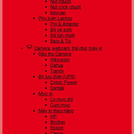
Nút nguồn
Nút click chuột
Keycap
Phụ kiện Laptop
Pin & Adapter
Bộ vệ sinh
Đế tản nhiệt
Balo & Túi
Camera, webcam, thẻ nhớ, máy in
Đầu thu Camera
Hikvision
Dahua
Tiandy
Bộ lưu điện (UPS)
Cyber Power
Santak
Mực in
Lọ mực đổ
Cụm mực
Máy in theo hãng
HP
Brother
Epson
Canon