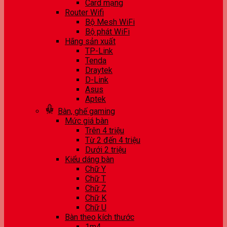
Card mạng
Router Wifi
Bộ Mesh WiFi
Bộ phát WiFi
Hãng sản xuất
TP-Link
Tenda
Draytek
D-Link
Asus
Aptek
Bàn, ghế gaming
Mức giá bàn
Trên 4 triệu
Từ 2 đến 4 triệu
Dưới 2 triệu
Kiểu dáng bàn
Chữ Y
Chữ T
Chữ Z
Chữ K
Chữ U
Bàn theo kích thước
1m4