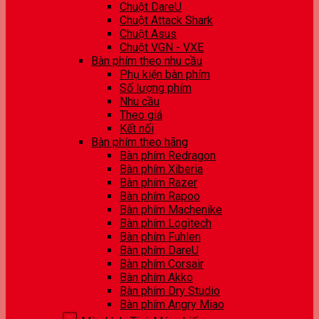
Chuột DareU
Chuột Attack Shark
Chuột Asus
Chuột VGN - VXE
Bàn phím theo nhu cầu
Phụ kiện bàn phím
Số lượng phím
Nhu cầu
Theo giá
Kết nối
Bàn phím theo hãng
Bàn phím Redragon
Bàn phím Xiberia
Bàn phím Razer
Bàn phím Rapoo
Bàn phím Machenike
Bàn phím Logitech
Bàn phím Fuhlen
Bàn phím DareU
Bàn phím Corsair
Bàn phím Akko
Bàn phím Dry Studio
Bàn phím Angry Miao