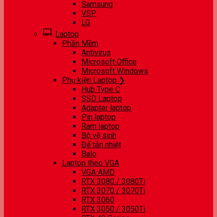
Samsung
VSP
LG
Laptop
Phần Mềm
Antivirus
Microsoft Office
Microsoft Windows
Phụ kiện Laptop ❯
Hub Type C
SSD Laptop
Adapter laptop
Pin laptop
Ram laptop
Bộ vệ sinh
Đế tản nhiệt
Balo
Laptop theo VGA
VGA AMD
RTX 3080 / 3080Ti
RTX 3070 / 3070Ti
RTX 3060
RTX 3050 / 3050Ti