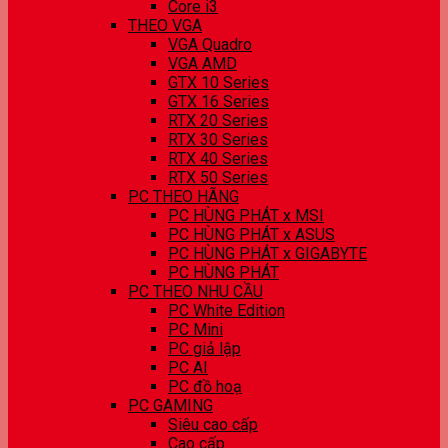
Core i3
THEO VGA
VGA Quadro
VGA AMD
GTX 10 Series
GTX 16 Series
RTX 20 Series
RTX 30 Series
RTX 40 Series
RTX 50 Series
PC THEO HÃNG
PC HÙNG PHÁT x MSI
PC HÙNG PHÁT x ASUS
PC HÙNG PHÁT x GIGABYTE
PC HÙNG PHÁT
PC THEO NHU CẦU
PC White Edition
PC Mini
PC giả lập
PC AI
PC đồ hoạ
PC GAMING
Siêu cao cấp
Cao cấp