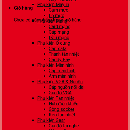
Phụ kiện Máy in
Giỏ hàng
Cụm mực
Lọ mực
Chưa có sản phẩm trong giỏ hàng.
Phụ kiện Mạng
Card mạng
Cáp mạng
Đầu mạng
Phụ kiện Ổ cứng
Cáp sata
Thanh tản nhiệt
Caddy Bay
Phụ kiện Màn hình
Cáp màn hình
Arm màn hình
Phụ kiện VGA & Nguồn
Cáp nguồn nối dài
Giá đỡ VGA
Phụ kiện Tản nhiệt
Hub điều khiển
Gông socket
Keo tản nhiệt
Phụ kiện Gear
Giá đỡ tai nghe