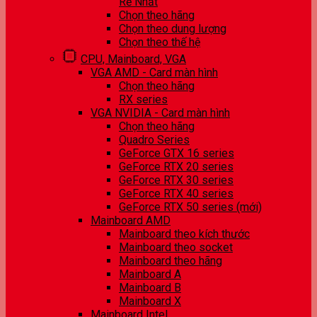
Rẻ Nhất
Chọn theo hãng
Chọn theo dung lượng
Chọn theo thế hệ
CPU, Mainboard, VGA
VGA AMD - Card màn hình
Chọn theo hãng
RX series
VGA NVIDIA - Card màn hình
Chọn theo hãng
Quadro Series
GeForce GTX 16 series
GeForce RTX 20 series
GeForce RTX 30 series
GeForce RTX 40 series
GeForce RTX 50 series (mới)
Mainboard AMD
Mainboard theo kích thước
Mainboard theo socket
Mainboard theo hãng
Mainboard A
Mainboard B
Mainboard X
Mainboard Intel