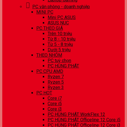
PC văn phòng - doanh nghiệp
MINI PC
Mini PC ASUS
ASUS NUC
PC THEO GIÁ
Trên 10 triệu
Từ 8 - 10 triệu
Từ 5 - 8 triệu
Dưới 5 triệu
THEO NHÓM
PC tuỳ chọn
PC HÙNG PHÁT
PC CPU AMD
Ryzen 7
Ryzen 5
Ryzen 3
PC HOT
Core i7
Core i5
Core i3
PC HÙNG PHÁT WorkFlex 12
PC HÙNG PHÁT Officeline 12 Core i5
PC HÙNG PHÁT Officeline 12 Core i3