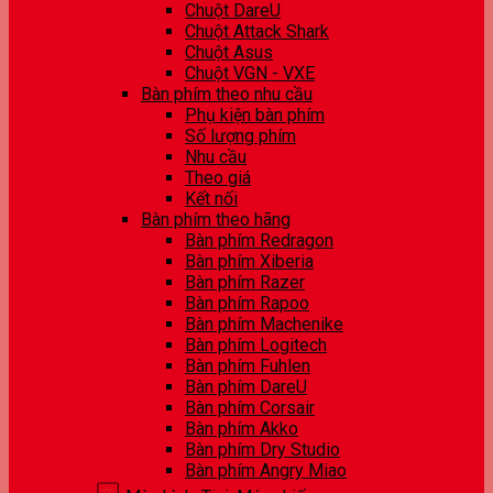
Chuột DareU
Chuột Attack Shark
Chuột Asus
Chuột VGN - VXE
Bàn phím theo nhu cầu
Phụ kiện bàn phím
Số lượng phím
Nhu cầu
Theo giá
Kết nối
Bàn phím theo hãng
Bàn phím Redragon
Bàn phím Xiberia
Bàn phím Razer
Bàn phím Rapoo
Bàn phím Machenike
Bàn phím Logitech
Bàn phím Fuhlen
Bàn phím DareU
Bàn phím Corsair
Bàn phím Akko
Bàn phím Dry Studio
Bàn phím Angry Miao