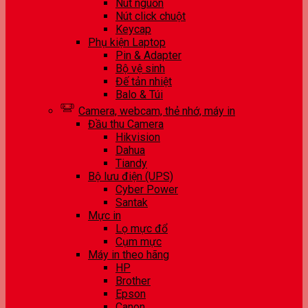
Nút nguồn
Nút click chuột
Keycap
Phụ kiện Laptop
Pin & Adapter
Bộ vệ sinh
Đế tản nhiệt
Balo & Túi
Camera, webcam, thẻ nhớ, máy in
Đầu thu Camera
Hikvision
Dahua
Tiandy
Bộ lưu điện (UPS)
Cyber Power
Santak
Mực in
Lọ mực đổ
Cụm mực
Máy in theo hãng
HP
Brother
Epson
Canon