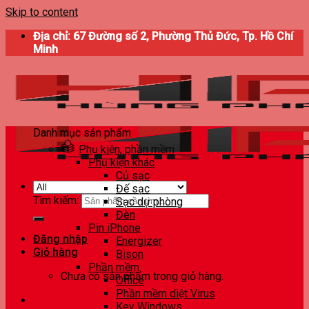
Skip to content
Địa chỉ: 67 Đường số 2, Phường Thủ Đức, Tp. Hồ Chí
Minh
Danh mục sản phẩm
Phụ kiện, phần mềm
Phụ kiện khác
Củ sạc
Đế sạc
Tìm kiếm:
Sạc dự phòng
Đèn
Pin iPhone
Đăng nhập
Energizer
Giỏ hàng
Bison
Phần mềm
Chưa có sản phẩm trong giỏ hàng.
Office
Phần mềm diệt Virus
Key Windows