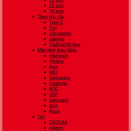
22 inch
20 inch
19 inch
Theo nhu cầu
Type C
Tivi
Văn phòng
Gaming
Thiết kế đồ hoạ
Màn hình theo hãng
Hikvision
Philips
Acer
MSI
Viewsonic
Gigabyte
AOC
VSP
Samsung
Dell
Asus
Tivi
COOCAA
Xiaomi