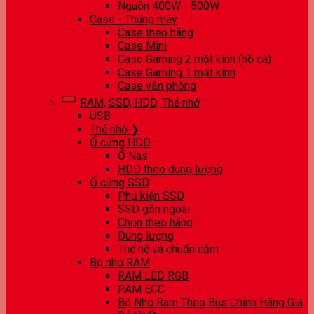
Nguồn 400W - 500W
Case - Thùng máy
Case theo hãng
Case Mini
Case Gaming 2 mặt kính (hồ cá)
Case Gaming 1 mặt kính
Case văn phòng
RAM, SSD, HDD, Thẻ nhớ
USB
Thẻ nhớ ❯
Ổ cứng HDD
Ổ Nas
HDD theo dung lượng
Ổ cứng SSD
Phụ kiện SSD
SSD gắn ngoài
Chọn theo hãng
Dung lượng
Thế hệ và chuẩn cắm
Bộ nhớ RAM
RAM LED RGB
RAM ECC
Bộ Nhớ Ram Theo Bus Chính Hãng Giá