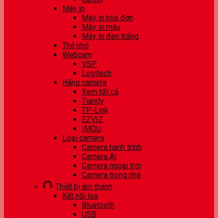
Máy in
Máy in hoá đơn
Máy in màu
Máy in đen trắng
Thẻ nhớ
Webcam
VSP
Logitech
Hãng camera
Xem tất cả
Tiandy
TP-Link
EZVIZ
IMOU
Loại camera
Camera hành trình
Camera AI
Camera ngoài trời
Camera trong nhà
Thiết bị âm thanh
Kết nối loa
Bluetooth
USB