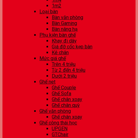
1m2
Loại bàn
Bàn văn phòng
Bàn Gaming
Bàn nâng hạ
Phụ kiện bàn ghế
Khay đi dây
Giá đỡ cốc kẹp bàn
Kê chân
Mức giá ghế
Trên 4 triệu
Từ 2 đến 4 triệu
Dưới 2 triệu
Ghế net
Ghế Couple
Ghế Sofa
Ghế chân xoay
Ghế chân quỳ
Ghế văn phòng
Ghế chân xoay
Ghế công thái học
UPGEN
GTChair