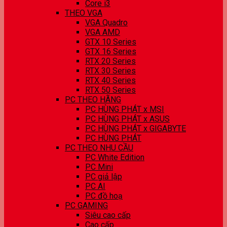
Core i3
THEO VGA
VGA Quadro
VGA AMD
GTX 10 Series
GTX 16 Series
RTX 20 Series
RTX 30 Series
RTX 40 Series
RTX 50 Series
PC THEO HÃNG
PC HÙNG PHÁT x MSI
PC HÙNG PHÁT x ASUS
PC HÙNG PHÁT x GIGABYTE
PC HÙNG PHÁT
PC THEO NHU CẦU
PC White Edition
PC Mini
PC giả lập
PC AI
PC đồ hoạ
PC GAMING
Siêu cao cấp
Cao cấp