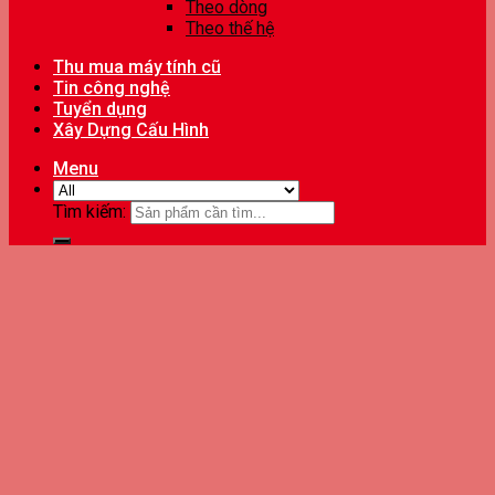
Theo dòng
Theo thế hệ
Thu mua máy tính cũ
Tin công nghệ
Tuyển dụng
Xây Dựng Cấu Hình
Menu
Tìm kiếm: