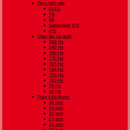
Theo tấm nền
OLED
TN
VA
Superclear IPS
IPS
Theo tần số quét
360 Hz
240 Hz
180 Hz
170 Hz
165 Hz
144 Hz
120 Hz
100 Hz
75 Hz
60 Hz
Theo kích thước
49 inch
34 inch
32 inch
27 inch
24 inch