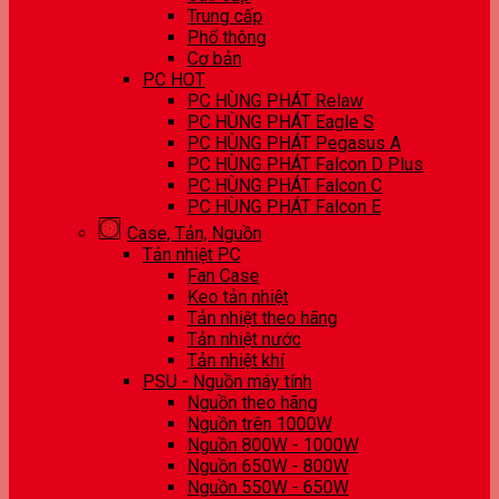
Trung cấp
Phổ thông
Cơ bản
PC HOT
PC HÙNG PHÁT Relaw
PC HÙNG PHÁT Eagle S
PC HÙNG PHÁT Pegasus A
PC HÙNG PHÁT Falcon D Plus
PC HÙNG PHÁT Falcon C
PC HÙNG PHÁT Falcon E
Case, Tản, Nguồn
Tản nhiệt PC
Fan Case
Keo tản nhiệt
Tản nhiệt theo hãng
Tản nhiệt nước
Tản nhiệt khí
PSU - Nguồn máy tính
Nguồn theo hãng
Nguồn trên 1000W
Nguồn 800W - 1000W
Nguồn 650W - 800W
Nguồn 550W - 650W