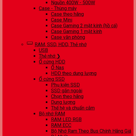
Nguồn 400W - 500W
Case - Thùng máy
Case theo hãng
Case Mini
Case Gaming 2 mặt kính (hồ cá)
Case Gaming 1 mặt kính
Case văn phòng
RAM, SSD, HDD, Thẻ nhớ
USB
Thẻ nhớ ❯
Ổ cứng HDD
Ổ Nas
HDD theo dung lượng
Ổ cứng SSD
Phụ kiện SSD
SSD gắn ngoài
Chọn theo hãng
Dung lượng
Thế hệ và chuẩn cắm
Bộ nhớ RAM
RAM LED RGB
RAM ECC
Bộ Nhớ Ram Theo Bus Chính Hãng Giá