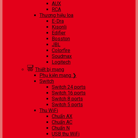
AUX
RCA
Thương hiệu loa
E-Dra
Kisonli
Edifier
Bosston
JBL
Colorfire
Soudmax
Logitech
Thiết bị mạng
Phụ kiện mạng ❯
Switch
Switch 24 ports
Switch 16 ports
Switch 8 ports
Switch 5 ports
Thu WiFi
Chuẩn AX
Chuẩn AC
Chuẩn N
USB thu WiFi