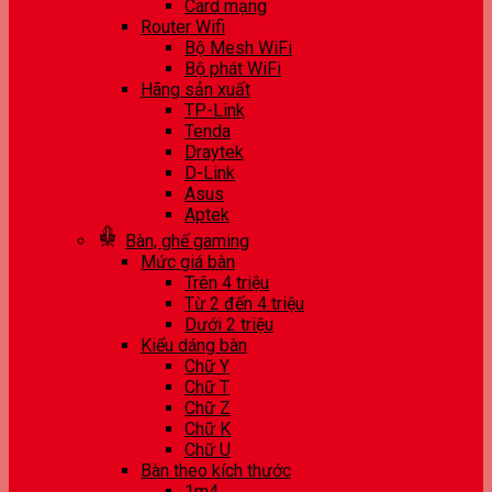
Card mạng
Router Wifi
Bộ Mesh WiFi
Bộ phát WiFi
Hãng sản xuất
TP-Link
Tenda
Draytek
D-Link
Asus
Aptek
Bàn, ghế gaming
Mức giá bàn
Trên 4 triệu
Từ 2 đến 4 triệu
Dưới 2 triệu
Kiểu dáng bàn
Chữ Y
Chữ T
Chữ Z
Chữ K
Chữ U
Bàn theo kích thước
1m4