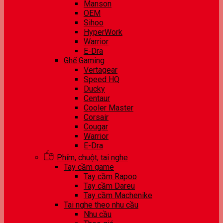
Manson
OEM
Sihoo
HyperWork
Warrior
E-Dra
Ghế Gaming
Vertagear
Speed HQ
Ducky
Centaur
Cooler Master
Corsair
Cougar
Warrior
E-Dra
Phím, chuột, tai nghe
Tay cầm game
Tay cầm Rapoo
Tay cầm Dareu
Tay cầm Machenike
Tai nghe theo nhu cầu
Nhu cầu