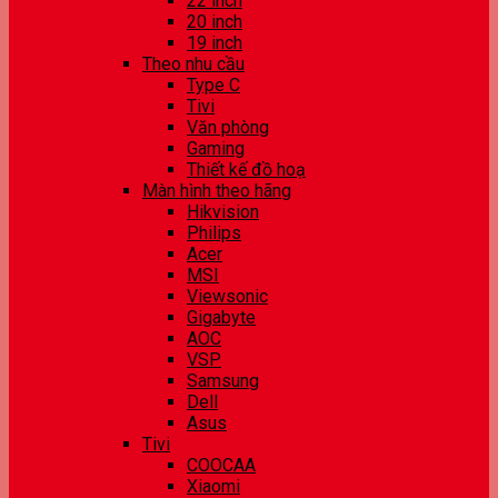
22 inch
20 inch
19 inch
Theo nhu cầu
Type C
Tivi
Văn phòng
Gaming
Thiết kế đồ hoạ
Màn hình theo hãng
Hikvision
Philips
Acer
MSI
Viewsonic
Gigabyte
AOC
VSP
Samsung
Dell
Asus
Tivi
COOCAA
Xiaomi