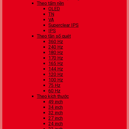
Theo tấm nền
OLED
TN
VA
Superclear IPS
IPS
Theo tần số quét
360 Hz
240 Hz
180 Hz
170 Hz
165 Hz
144 Hz
120 Hz
100 Hz
75 Hz
60 Hz
Theo kích thước
49 inch
34 inch
32 inch
27 inch
24 inch