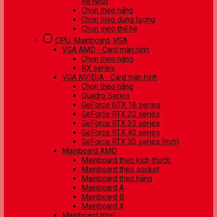
Rẻ Nhất
Chọn theo hãng
Chọn theo dung lượng
Chọn theo thế hệ
CPU, Mainboard, VGA
VGA AMD - Card màn hình
Chọn theo hãng
RX series
VGA NVIDIA - Card màn hình
Chọn theo hãng
Quadro Series
GeForce GTX 16 series
GeForce RTX 20 series
GeForce RTX 30 series
GeForce RTX 40 series
GeForce RTX 50 series (mới)
Mainboard AMD
Mainboard theo kích thước
Mainboard theo socket
Mainboard theo hãng
Mainboard A
Mainboard B
Mainboard X
Mainboard Intel