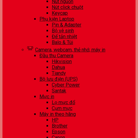
Nút nguồn
Nút click chuột
Keycap
Phụ kiện Laptop
Pin & Adapter
Bộ vệ sinh
Đế tản nhiệt
Balo & Túi
Camera, webcam, thẻ nhớ, máy in
Đầu thu Camera
Hikvision
Dahua
Tiandy
Bộ lưu điện (UPS)
Cyber Power
Santak
Mực in
Lọ mực đổ
Cụm mực
Máy in theo hãng
HP
Brother
Epson
Canon