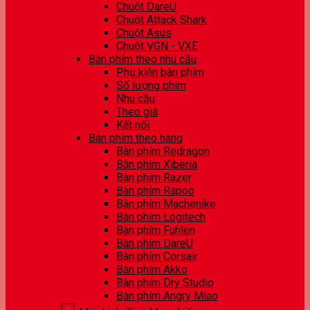
Chuột DareU
Chuột Attack Shark
Chuột Asus
Chuột VGN - VXE
Bàn phím theo nhu cầu
Phụ kiện bàn phím
Số lượng phím
Nhu cầu
Theo giá
Kết nối
Bàn phím theo hãng
Bàn phím Redragon
Bàn phím Xiberia
Bàn phím Razer
Bàn phím Rapoo
Bàn phím Machenike
Bàn phím Logitech
Bàn phím Fuhlen
Bàn phím DareU
Bàn phím Corsair
Bàn phím Akko
Bàn phím Dry Studio
Bàn phím Angry Miao