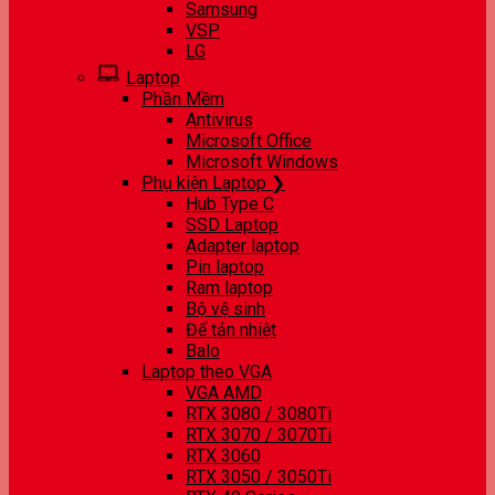
Samsung
VSP
LG
Laptop
Phần Mềm
Antivirus
Microsoft Office
Microsoft Windows
Phụ kiện Laptop ❯
Hub Type C
SSD Laptop
Adapter laptop
Pin laptop
Ram laptop
Bộ vệ sinh
Đế tản nhiệt
Balo
Laptop theo VGA
VGA AMD
RTX 3080 / 3080Ti
RTX 3070 / 3070Ti
RTX 3060
RTX 3050 / 3050Ti