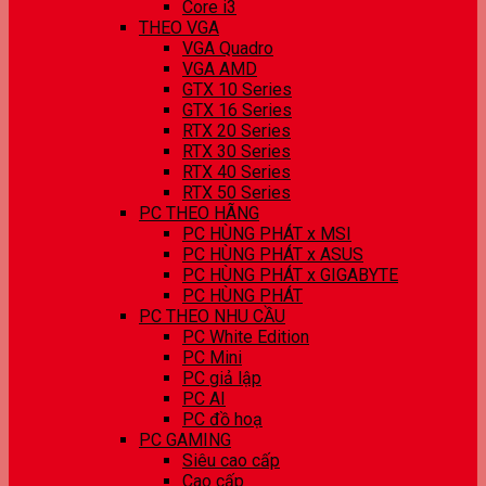
Core i3
THEO VGA
VGA Quadro
VGA AMD
GTX 10 Series
GTX 16 Series
RTX 20 Series
RTX 30 Series
RTX 40 Series
RTX 50 Series
PC THEO HÃNG
PC HÙNG PHÁT x MSI
PC HÙNG PHÁT x ASUS
PC HÙNG PHÁT x GIGABYTE
PC HÙNG PHÁT
PC THEO NHU CẦU
PC White Edition
PC Mini
PC giả lập
PC AI
PC đồ hoạ
PC GAMING
Siêu cao cấp
Cao cấp