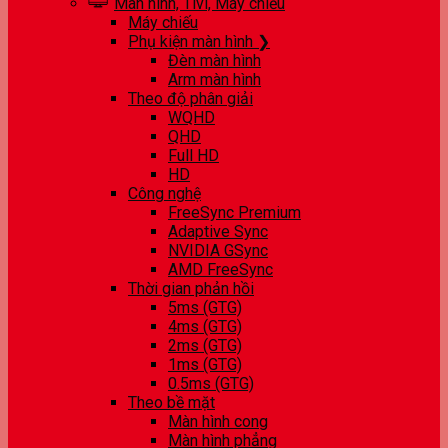
Màn hình, Tivi, Máy chiếu
Máy chiếu
Phụ kiện màn hình ❯
Đèn màn hình
Arm màn hình
Theo độ phân giải
WQHD
QHD
Full HD
HD
Công nghệ
FreeSync Premium
Adaptive Sync
NVIDIA GSync
AMD FreeSync
Thời gian phản hồi
5ms (GTG)
4ms (GTG)
2ms (GTG)
1ms (GTG)
0.5ms (GTG)
Theo bề mặt
Màn hình cong
Màn hình phẳng