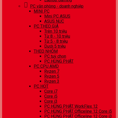
PC văn phòng - doanh nghiệp
MINI PC
Mini PC ASUS
ASUS NUC
PC THEO GIÁ
Trên 10 triệu
Từ 8 - 10 triệu
Từ 5 - 8 triệu
Dưới 5 triệu
THEO NHÓM
PC tuỳ chọn
PC HÙNG PHÁT
PC CPU AMD
Ryzen 7
Ryzen 5
Ryzen 3
PC HOT
Core i7
Core i5
Core i3
PC HÙNG PHÁT WorkFlex 12
PC HÙNG PHÁT Officeline 12 Core i5
PC HÙNG PHÁT Officeline 12 Core i3