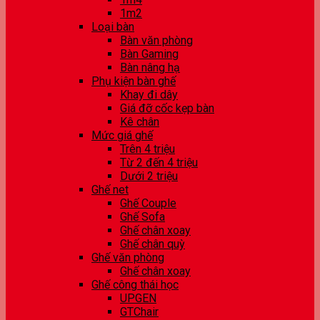
1m2
Loại bàn
Bàn văn phòng
Bàn Gaming
Bàn nâng hạ
Phụ kiện bàn ghế
Khay đi dây
Giá đỡ cốc kẹp bàn
Kê chân
Mức giá ghế
Trên 4 triệu
Từ 2 đến 4 triệu
Dưới 2 triệu
Ghế net
Ghế Couple
Ghế Sofa
Ghế chân xoay
Ghế chân quỳ
Ghế văn phòng
Ghế chân xoay
Ghế công thái học
UPGEN
GTChair