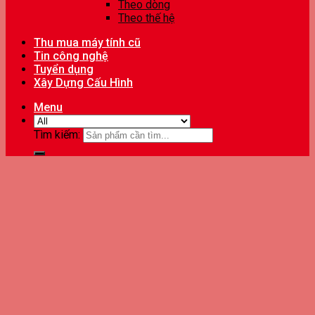
Theo dòng
Theo thế hệ
Thu mua máy tính cũ
Tin công nghệ
Tuyển dụng
Xây Dựng Cấu Hình
Menu
Tìm kiếm: