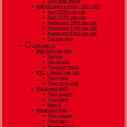
Chọn theo thế hệ
MAINBOARD & RAM - CAO CẤP
Ram DDR4 cao cấp
Ram DDR5 cao cấp
Mainboard Z890 cao cấp
Mainboard Z790 cao cấp
Mainboard B760 cao cấp
Top bán chạy
Linh kiện cũ
Màn hình máy tính
Gaming
Văn phòng
Theo kích thước
PSU - Nguồn máy tính
Theo hãng
Theo công suất
Mainboard AMD
Theo socket
Theo hãng
Main B
Mainboard Intel
Theo socket
Theo hãng
Mainboard H