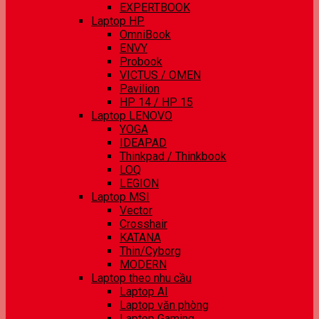
EXPERTBOOK
Laptop HP
OmniBook
ENVY
Probook
VICTUS / OMEN
Pavilion
HP 14 / HP 15
Laptop LENOVO
YOGA
IDEAPAD
Thinkpad / Thinkbook
LOQ
LEGION
Laptop MSI
Vector
Crosshair
KATANA
Thin/Cyborg
MODERN
Laptop theo nhu cầu
Laptop AI
Laptop văn phòng
Laptop Gaming