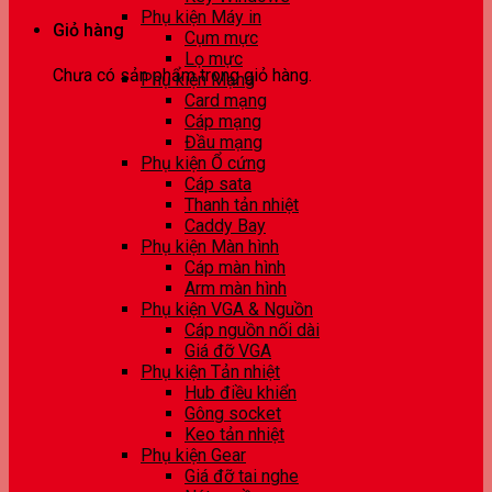
Phụ kiện Máy in
Giỏ hàng
Cụm mực
Lọ mực
Chưa có sản phẩm trong giỏ hàng.
Phụ kiện Mạng
Card mạng
Cáp mạng
Đầu mạng
Phụ kiện Ổ cứng
Cáp sata
Thanh tản nhiệt
Caddy Bay
Phụ kiện Màn hình
Cáp màn hình
Arm màn hình
Phụ kiện VGA & Nguồn
Cáp nguồn nối dài
Giá đỡ VGA
Phụ kiện Tản nhiệt
Hub điều khiển
Gông socket
Keo tản nhiệt
Phụ kiện Gear
Giá đỡ tai nghe