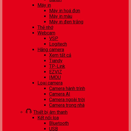
Máy in
Máy in hoá đơn
Máy in màu
Máy in đen trắng
Thẻ nhớ
Webcam
VSP
Logitech
Hãng camera
Xem tất cả
Tiandy
TP-Link
EZVIZ
IMOU
Loại camera
Camera hành trình
Camera AI
Camera ngoài trời
Camera trong nhà
Thiết bị âm thanh
Kết nối loa
Bluetooth
USB