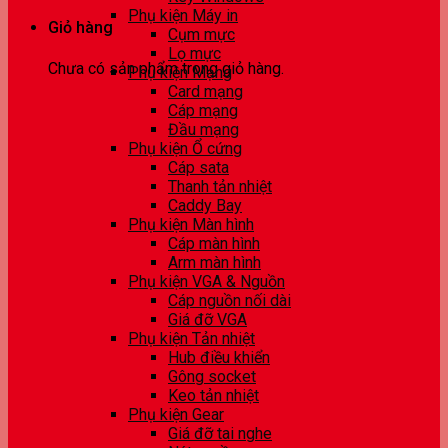
Phụ kiện Máy in
Giỏ hàng
Cụm mực
Lọ mực
Chưa có sản phẩm trong giỏ hàng.
Phụ kiện Mạng
Card mạng
Cáp mạng
Đầu mạng
Phụ kiện Ổ cứng
Cáp sata
Thanh tản nhiệt
Caddy Bay
Phụ kiện Màn hình
Cáp màn hình
Arm màn hình
Phụ kiện VGA & Nguồn
Cáp nguồn nối dài
Giá đỡ VGA
Phụ kiện Tản nhiệt
Hub điều khiển
Gông socket
Keo tản nhiệt
Phụ kiện Gear
Giá đỡ tai nghe