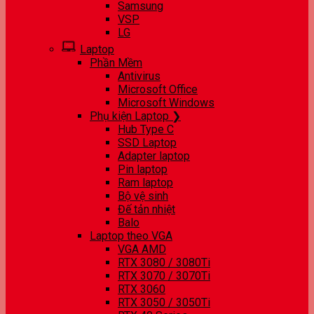
Samsung
VSP
LG
Laptop
Phần Mềm
Antivirus
Microsoft Office
Microsoft Windows
Phụ kiện Laptop ❯
Hub Type C
SSD Laptop
Adapter laptop
Pin laptop
Ram laptop
Bộ vệ sinh
Đế tản nhiệt
Balo
Laptop theo VGA
VGA AMD
RTX 3080 / 3080Ti
RTX 3070 / 3070Ti
RTX 3060
RTX 3050 / 3050Ti