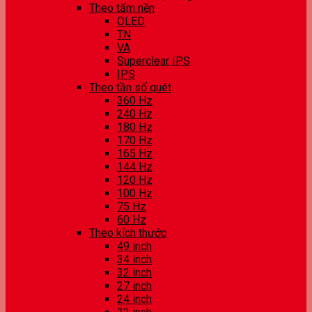
Theo tấm nền
OLED
TN
VA
Superclear IPS
IPS
Theo tần số quét
360 Hz
240 Hz
180 Hz
170 Hz
165 Hz
144 Hz
120 Hz
100 Hz
75 Hz
60 Hz
Theo kích thước
49 inch
34 inch
32 inch
27 inch
24 inch