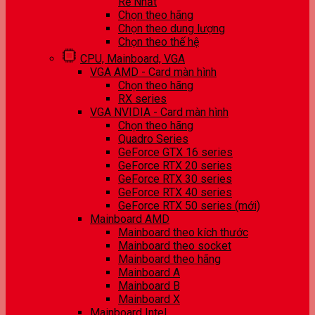
Rẻ Nhất
Chọn theo hãng
Chọn theo dung lượng
Chọn theo thế hệ
CPU, Mainboard, VGA
VGA AMD - Card màn hình
Chọn theo hãng
RX series
VGA NVIDIA - Card màn hình
Chọn theo hãng
Quadro Series
GeForce GTX 16 series
GeForce RTX 20 series
GeForce RTX 30 series
GeForce RTX 40 series
GeForce RTX 50 series (mới)
Mainboard AMD
Mainboard theo kích thước
Mainboard theo socket
Mainboard theo hãng
Mainboard A
Mainboard B
Mainboard X
Mainboard Intel