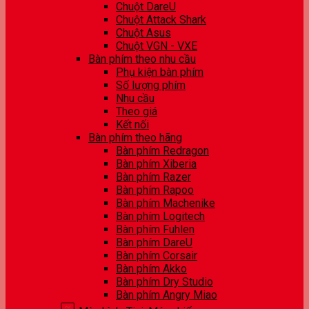
Chuột DareU
Chuột Attack Shark
Chuột Asus
Chuột VGN - VXE
Bàn phím theo nhu cầu
Phụ kiện bàn phím
Số lượng phím
Nhu cầu
Theo giá
Kết nối
Bàn phím theo hãng
Bàn phím Redragon
Bàn phím Xiberia
Bàn phím Razer
Bàn phím Rapoo
Bàn phím Machenike
Bàn phím Logitech
Bàn phím Fuhlen
Bàn phím DareU
Bàn phím Corsair
Bàn phím Akko
Bàn phím Dry Studio
Bàn phím Angry Miao