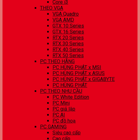
Core i3
THEO VGA
VGA Quadro
VGA AMD
GTX 10 Series
GTX 16 Series
RTX 20 Series
RTX 30 Series
RTX 40 Series
RTX 50 Series
PC THEO HÃNG
PC HÙNG PHÁT x MSI
PC HÙNG PHÁT x ASUS
PC HÙNG PHÁT x GIGABYTE
PC HÙNG PHÁT
PC THEO NHU CẦU
PC White Edition
PC Mini
PC giả lập
PC AI
PC đồ hoạ
PC GAMING
Siêu cao cấp
Cao cấp