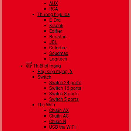
AUX
RCA
Thương hiệu loa
E-Dra
Kisonli
Edifier
Bosston
JBL
Colorfire
Soudmax
Logitech
Thiết bị mạng
Phụ kiện mạng ❯
Switch
Switch 24 ports
Switch 16 ports
Switch 8 ports
Switch 5 ports
Thu WiFi
Chuẩn AX
Chuẩn AC
Chuẩn N
USB thu WiFi