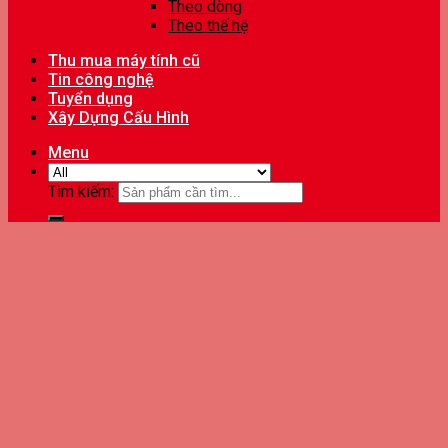
Theo dòng
Theo thế hệ
Thu mua máy tính cũ
Tin công nghệ
Tuyển dụng
Xây Dựng Cấu Hình
Menu
Tìm kiếm: