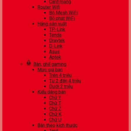
Card mạng
Router Wifi
Bộ Mesh WiFi
Bộ phát WiFi
Hãng sản xuất
TP-Link
Tenda
Draytek
D-Link
Asus
Aptek
Bàn, ghế gaming
Mức giá bàn
Trên 4 triệu
Từ 2 đến 4 triệu
Dưới 2 triệu
Kiểu dáng bàn
Chữ Y
Chữ T
Chữ Z
Chữ K
Chữ U
Bàn theo kích thước
1m4