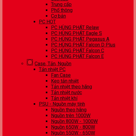
Trung cấp
Phổ thông
Cơ bản
PC HOT
PC HÙNG PHÁT Relaw
PC HÙNG PHÁT Eagle S
PC HÙNG PHÁT Pegasus A
PC HÙNG PHÁT Falcon D Plus
PC HÙNG PHÁT Falcon C
PC HÙNG PHÁT Falcon E
Case, Tản, Nguồn
Tản nhiệt PC
Fan Case
Keo tản nhiệt
Tản nhiệt theo hãng
Tản nhiệt nước
Tản nhiệt khí
PSU - Nguồn máy tính
Nguồn theo hãng
Nguồn trên 1000W
Nguồn 800W - 1000W
Nguồn 650W - 800W
Nguồn 550W - 650W