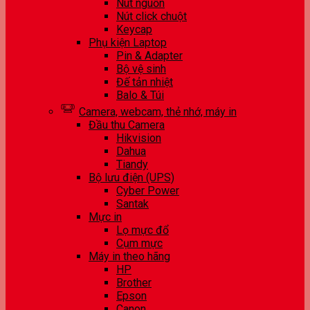
Nút nguồn
Nút click chuột
Keycap
Phụ kiện Laptop
Pin & Adapter
Bộ vệ sinh
Đế tản nhiệt
Balo & Túi
Camera, webcam, thẻ nhớ, máy in
Đầu thu Camera
Hikvision
Dahua
Tiandy
Bộ lưu điện (UPS)
Cyber Power
Santak
Mực in
Lọ mực đổ
Cụm mực
Máy in theo hãng
HP
Brother
Epson
Canon