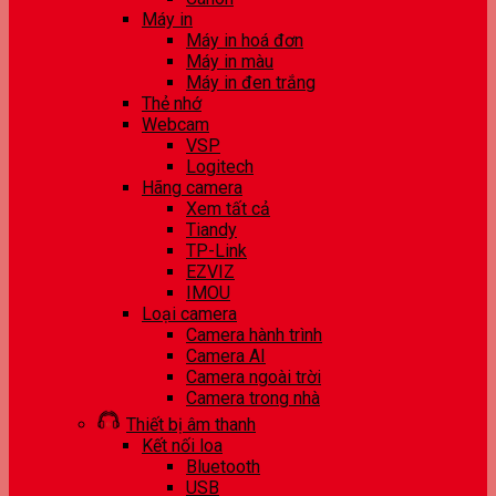
Máy in
Máy in hoá đơn
Máy in màu
Máy in đen trắng
Thẻ nhớ
Webcam
VSP
Logitech
Hãng camera
Xem tất cả
Tiandy
TP-Link
EZVIZ
IMOU
Loại camera
Camera hành trình
Camera AI
Camera ngoài trời
Camera trong nhà
Thiết bị âm thanh
Kết nối loa
Bluetooth
USB