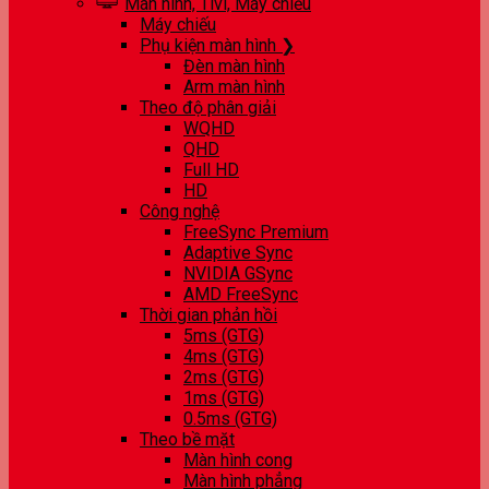
Màn hình, Tivi, Máy chiếu
Máy chiếu
Phụ kiện màn hình ❯
Đèn màn hình
Arm màn hình
Theo độ phân giải
WQHD
QHD
Full HD
HD
Công nghệ
FreeSync Premium
Adaptive Sync
NVIDIA GSync
AMD FreeSync
Thời gian phản hồi
5ms (GTG)
4ms (GTG)
2ms (GTG)
1ms (GTG)
0.5ms (GTG)
Theo bề mặt
Màn hình cong
Màn hình phẳng