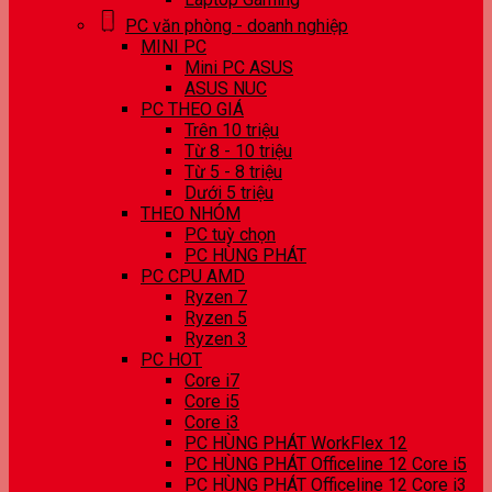
PC văn phòng - doanh nghiệp
MINI PC
Mini PC ASUS
ASUS NUC
PC THEO GIÁ
Trên 10 triệu
Từ 8 - 10 triệu
Từ 5 - 8 triệu
Dưới 5 triệu
THEO NHÓM
PC tuỳ chọn
PC HÙNG PHÁT
PC CPU AMD
Ryzen 7
Ryzen 5
Ryzen 3
PC HOT
Core i7
Core i5
Core i3
PC HÙNG PHÁT WorkFlex 12
PC HÙNG PHÁT Officeline 12 Core i5
PC HÙNG PHÁT Officeline 12 Core i3