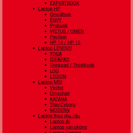
EXPERTBOOK
Laptop HP
OmniBook
ENVY
Probook
VICTUS / OMEN
Pavilion
HP 14 / HP 15
Laptop LENOVO
YOGA
IDEAPAD
Thinkpad / Thinkbook
LOQ
LEGION
Laptop MSI
Vector
Crosshair
KATANA
Thin/Cyborg
MODERN
Laptop theo nhu cầu
Laptop AI
Laptop văn phòng
Laptop Gaming