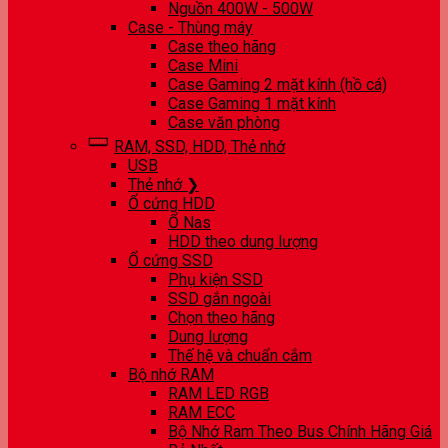
Nguồn 400W - 500W
Case - Thùng máy
Case theo hãng
Case Mini
Case Gaming 2 mặt kính (hồ cá)
Case Gaming 1 mặt kính
Case văn phòng
RAM, SSD, HDD, Thẻ nhớ
USB
Thẻ nhớ ❯
Ổ cứng HDD
Ổ Nas
HDD theo dung lượng
Ổ cứng SSD
Phụ kiện SSD
SSD gắn ngoài
Chọn theo hãng
Dung lượng
Thế hệ và chuẩn cắm
Bộ nhớ RAM
RAM LED RGB
RAM ECC
Bộ Nhớ Ram Theo Bus Chính Hãng Giá