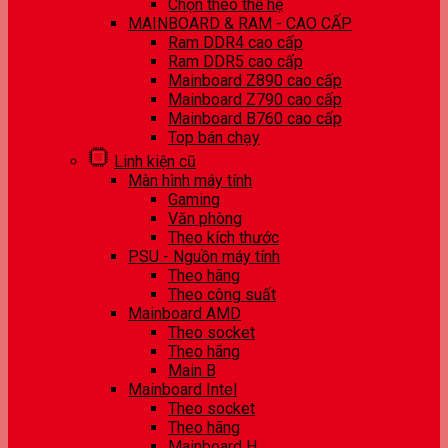
Chọn theo thế hệ
MAINBOARD & RAM - CAO CẤP
Ram DDR4 cao cấp
Ram DDR5 cao cấp
Mainboard Z890 cao cấp
Mainboard Z790 cao cấp
Mainboard B760 cao cấp
Top bán chạy
Linh kiện cũ
Màn hình máy tính
Gaming
Văn phòng
Theo kích thước
PSU - Nguồn máy tính
Theo hãng
Theo công suất
Mainboard AMD
Theo socket
Theo hãng
Main B
Mainboard Intel
Theo socket
Theo hãng
Mainboard H