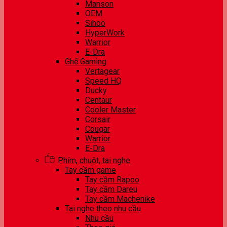
Manson
OEM
Sihoo
HyperWork
Warrior
E-Dra
Ghế Gaming
Vertagear
Speed HQ
Ducky
Centaur
Cooler Master
Corsair
Cougar
Warrior
E-Dra
Phím, chuột, tai nghe
Tay cầm game
Tay cầm Rapoo
Tay cầm Dareu
Tay cầm Machenike
Tai nghe theo nhu cầu
Nhu cầu