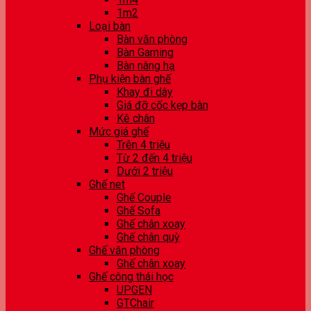
1m2
Loại bàn
Bàn văn phòng
Bàn Gaming
Bàn nâng hạ
Phụ kiện bàn ghế
Khay đi dây
Giá đỡ cốc kẹp bàn
Kê chân
Mức giá ghế
Trên 4 triệu
Từ 2 đến 4 triệu
Dưới 2 triệu
Ghế net
Ghế Couple
Ghế Sofa
Ghế chân xoay
Ghế chân quỳ
Ghế văn phòng
Ghế chân xoay
Ghế công thái học
UPGEN
GTChair