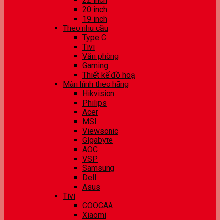
22 inch
20 inch
19 inch
Theo nhu cầu
Type C
Tivi
Văn phòng
Gaming
Thiết kế đồ hoạ
Màn hình theo hãng
Hikvision
Philips
Acer
MSI
Viewsonic
Gigabyte
AOC
VSP
Samsung
Dell
Asus
Tivi
COOCAA
Xiaomi