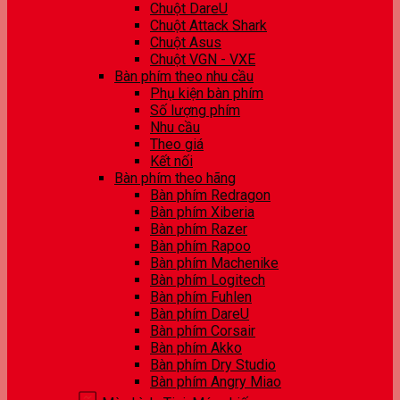
Chuột DareU
Chuột Attack Shark
Chuột Asus
Chuột VGN - VXE
Bàn phím theo nhu cầu
Phụ kiện bàn phím
Số lượng phím
Nhu cầu
Theo giá
Kết nối
Bàn phím theo hãng
Bàn phím Redragon
Bàn phím Xiberia
Bàn phím Razer
Bàn phím Rapoo
Bàn phím Machenike
Bàn phím Logitech
Bàn phím Fuhlen
Bàn phím DareU
Bàn phím Corsair
Bàn phím Akko
Bàn phím Dry Studio
Bàn phím Angry Miao