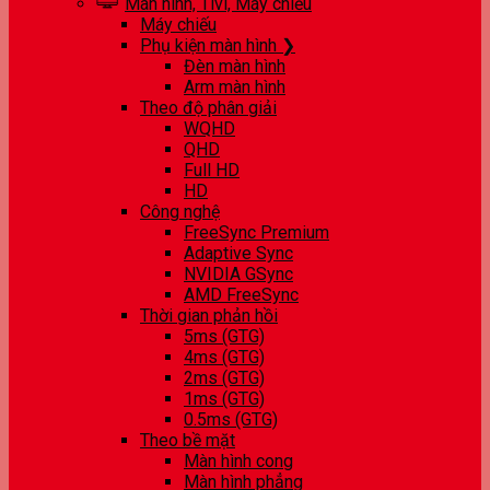
Màn hình, Tivi, Máy chiếu
Máy chiếu
Phụ kiện màn hình ❯
Đèn màn hình
Arm màn hình
Theo độ phân giải
WQHD
QHD
Full HD
HD
Công nghệ
FreeSync Premium
Adaptive Sync
NVIDIA GSync
AMD FreeSync
Thời gian phản hồi
5ms (GTG)
4ms (GTG)
2ms (GTG)
1ms (GTG)
0.5ms (GTG)
Theo bề mặt
Màn hình cong
Màn hình phẳng