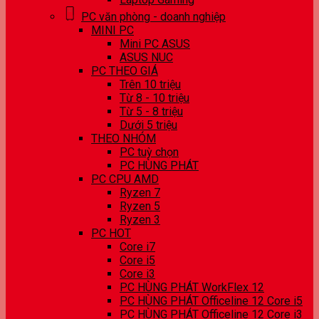
PC văn phòng - doanh nghiệp
MINI PC
Mini PC ASUS
ASUS NUC
PC THEO GIÁ
Trên 10 triệu
Từ 8 - 10 triệu
Từ 5 - 8 triệu
Dưới 5 triệu
THEO NHÓM
PC tuỳ chọn
PC HÙNG PHÁT
PC CPU AMD
Ryzen 7
Ryzen 5
Ryzen 3
PC HOT
Core i7
Core i5
Core i3
PC HÙNG PHÁT WorkFlex 12
PC HÙNG PHÁT Officeline 12 Core i5
PC HÙNG PHÁT Officeline 12 Core i3