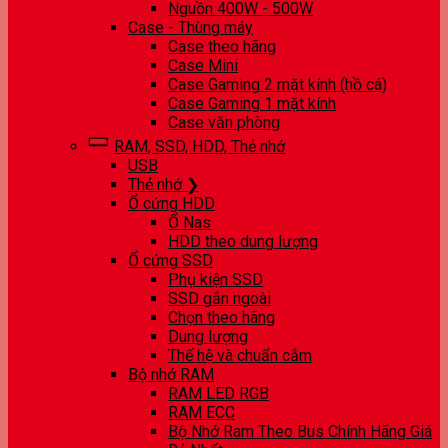
Nguồn 400W - 500W
Case - Thùng máy
Case theo hãng
Case Mini
Case Gaming 2 mặt kính (hồ cá)
Case Gaming 1 mặt kính
Case văn phòng
RAM, SSD, HDD, Thẻ nhớ
USB
Thẻ nhớ ❯
Ổ cứng HDD
Ổ Nas
HDD theo dung lượng
Ổ cứng SSD
Phụ kiện SSD
SSD gắn ngoài
Chọn theo hãng
Dung lượng
Thế hệ và chuẩn cắm
Bộ nhớ RAM
RAM LED RGB
RAM ECC
Bộ Nhớ Ram Theo Bus Chính Hãng Giá