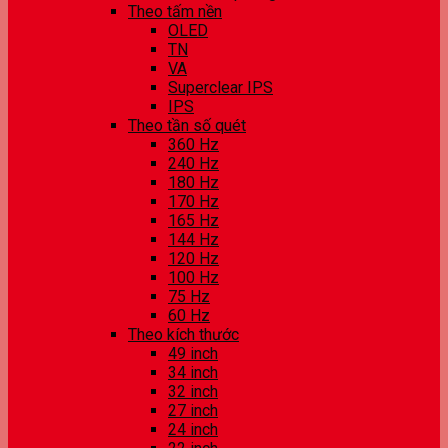
Theo tấm nền
OLED
TN
VA
Superclear IPS
IPS
Theo tần số quét
360 Hz
240 Hz
180 Hz
170 Hz
165 Hz
144 Hz
120 Hz
100 Hz
75 Hz
60 Hz
Theo kích thước
49 inch
34 inch
32 inch
27 inch
24 inch