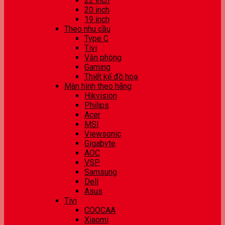
22 inch
20 inch
19 inch
Theo nhu cầu
Type C
Tivi
Văn phòng
Gaming
Thiết kế đồ hoạ
Màn hình theo hãng
Hikvision
Philips
Acer
MSI
Viewsonic
Gigabyte
AOC
VSP
Samsung
Dell
Asus
Tivi
COOCAA
Xiaomi