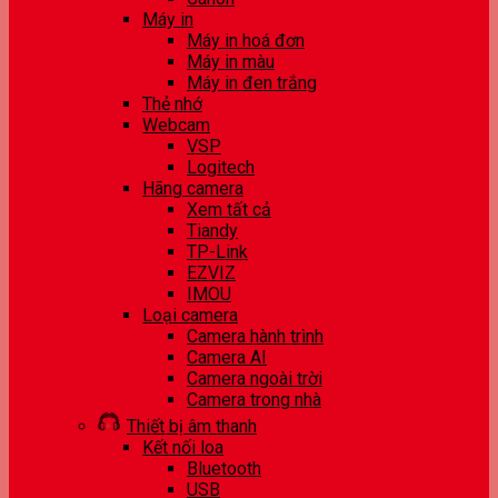
Máy in
Máy in hoá đơn
Máy in màu
Máy in đen trắng
Thẻ nhớ
Webcam
VSP
Logitech
Hãng camera
Xem tất cả
Tiandy
TP-Link
EZVIZ
IMOU
Loại camera
Camera hành trình
Camera AI
Camera ngoài trời
Camera trong nhà
Thiết bị âm thanh
Kết nối loa
Bluetooth
USB