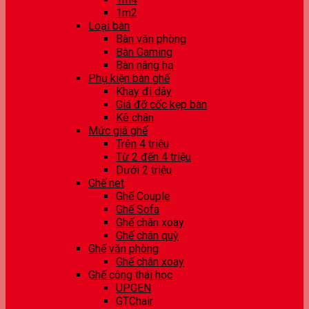
1m2
Loại bàn
Bàn văn phòng
Bàn Gaming
Bàn nâng hạ
Phụ kiện bàn ghế
Khay đi dây
Giá đỡ cốc kẹp bàn
Kê chân
Mức giá ghế
Trên 4 triệu
Từ 2 đến 4 triệu
Dưới 2 triệu
Ghế net
Ghế Couple
Ghế Sofa
Ghế chân xoay
Ghế chân quỳ
Ghế văn phòng
Ghế chân xoay
Ghế công thái học
UPGEN
GTChair