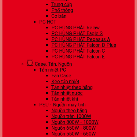
Trung cấp
Phổ thông
Cơ bản
PC HOT
PC HÙNG PHÁT Relaw
PC HÙNG PHÁT Eagle S
PC HÙNG PHÁT Pegasus A
PC HÙNG PHÁT Falcon D Plus
PC HÙNG PHÁT Falcon C
PC HÙNG PHÁT Falcon E
Case, Tản, Nguồn
Tản nhiệt PC
Fan Case
Keo tản nhiệt
Tản nhiệt theo hãng
Tản nhiệt nước
Tản nhiệt khí
PSU - Nguồn máy tính
Nguồn theo hãng
Nguồn trên 1000W
Nguồn 800W - 1000W
Nguồn 650W - 800W
Nguồn 550W - 650W