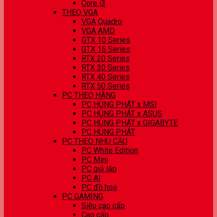
Core i3
THEO VGA
VGA Quadro
VGA AMD
GTX 10 Series
GTX 16 Series
RTX 20 Series
RTX 30 Series
RTX 40 Series
RTX 50 Series
PC THEO HÃNG
PC HÙNG PHÁT x MSI
PC HÙNG PHÁT x ASUS
PC HÙNG PHÁT x GIGABYTE
PC HÙNG PHÁT
PC THEO NHU CẦU
PC White Edition
PC Mini
PC giả lập
PC AI
PC đồ hoạ
PC GAMING
Siêu cao cấp
Cao cấp