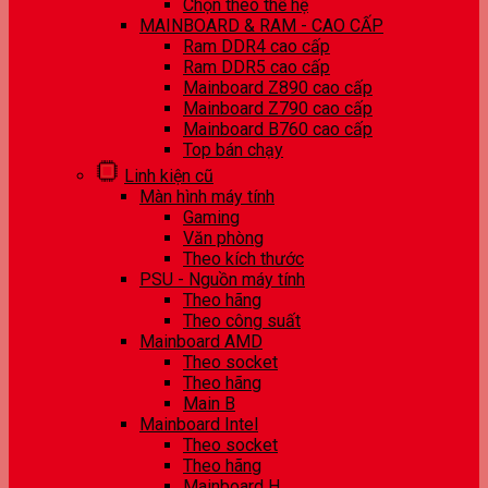
Chọn theo thế hệ
MAINBOARD & RAM - CAO CẤP
Ram DDR4 cao cấp
Ram DDR5 cao cấp
Mainboard Z890 cao cấp
Mainboard Z790 cao cấp
Mainboard B760 cao cấp
Top bán chạy
Linh kiện cũ
Màn hình máy tính
Gaming
Văn phòng
Theo kích thước
PSU - Nguồn máy tính
Theo hãng
Theo công suất
Mainboard AMD
Theo socket
Theo hãng
Main B
Mainboard Intel
Theo socket
Theo hãng
Mainboard H