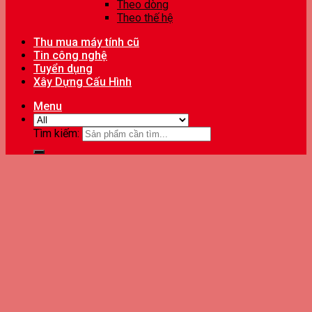
Theo dòng
Theo thế hệ
Thu mua máy tính cũ
Tin công nghệ
Tuyển dụng
Xây Dựng Cấu Hình
Menu
Tìm kiếm: