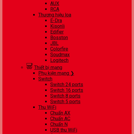
AUX
RCA
Thương hiệu loa
E-Dra
Kisonli
Edifier
Bosston
JBL
Colorfire
Soudmax
Logitech
Thiết bị mạng
Phụ kiện mạng ❯
Switch
Switch 24 ports
Switch 16 ports
Switch 8 ports
Switch 5 ports
Thu WiFi
Chuẩn AX
Chuẩn AC
Chuẩn N
USB thu WiFi