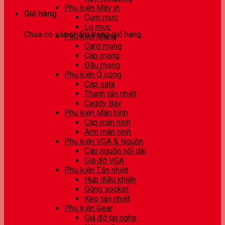
Phụ kiện Máy in
Giỏ hàng
Cụm mực
Lọ mực
Chưa có sản phẩm trong giỏ hàng.
Phụ kiện Mạng
Card mạng
Cáp mạng
Đầu mạng
Phụ kiện Ổ cứng
Cáp sata
Thanh tản nhiệt
Caddy Bay
Phụ kiện Màn hình
Cáp màn hình
Arm màn hình
Phụ kiện VGA & Nguồn
Cáp nguồn nối dài
Giá đỡ VGA
Phụ kiện Tản nhiệt
Hub điều khiển
Gông socket
Keo tản nhiệt
Phụ kiện Gear
Giá đỡ tai nghe