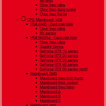
Rẻ Nhất
Chọn theo hãng
Chọn theo dung lượng
Chọn theo thế hệ
CPU, Mainboard, VGA
VGA AMD - Card màn hình
Chọn theo hãng
RX series
VGA NVIDIA - Card màn hình
Chọn theo hãng
Quadro Series
GeForce GTX 16 series
GeForce RTX 20 series
GeForce RTX 30 series
GeForce RTX 40 series
GeForce RTX 50 series (mới)
Mainboard AMD
Mainboard theo kích thước
Mainboard theo socket
Mainboard theo hãng
Mainboard A
Mainboard B
Mainboard X
Mainboard Intel