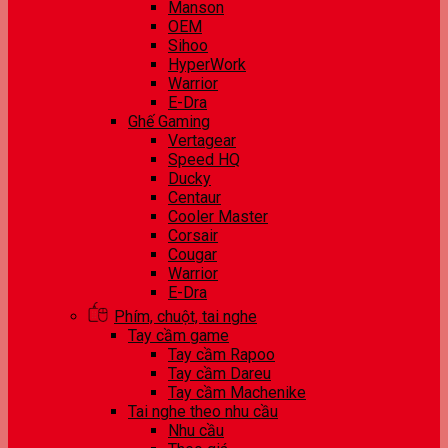
Manson
OEM
Sihoo
HyperWork
Warrior
E-Dra
Ghế Gaming
Vertagear
Speed HQ
Ducky
Centaur
Cooler Master
Corsair
Cougar
Warrior
E-Dra
Phím, chuột, tai nghe
Tay cầm game
Tay cầm Rapoo
Tay cầm Dareu
Tay cầm Machenike
Tai nghe theo nhu cầu
Nhu cầu