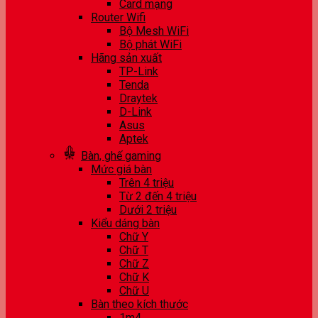
Card mạng
Router Wifi
Bộ Mesh WiFi
Bộ phát WiFi
Hãng sản xuất
TP-Link
Tenda
Draytek
D-Link
Asus
Aptek
Bàn, ghế gaming
Mức giá bàn
Trên 4 triệu
Từ 2 đến 4 triệu
Dưới 2 triệu
Kiểu dáng bàn
Chữ Y
Chữ T
Chữ Z
Chữ K
Chữ U
Bàn theo kích thước
1m4