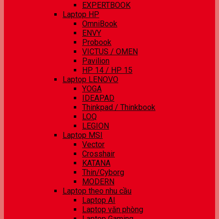
EXPERTBOOK
Laptop HP
OmniBook
ENVY
Probook
VICTUS / OMEN
Pavilion
HP 14 / HP 15
Laptop LENOVO
YOGA
IDEAPAD
Thinkpad / Thinkbook
LOQ
LEGION
Laptop MSI
Vector
Crosshair
KATANA
Thin/Cyborg
MODERN
Laptop theo nhu cầu
Laptop AI
Laptop văn phòng
Laptop Gaming