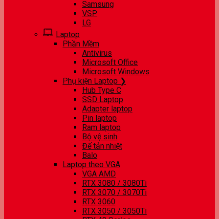
Samsung
VSP
LG
Laptop
Phần Mềm
Antivirus
Microsoft Office
Microsoft Windows
Phụ kiện Laptop ❯
Hub Type C
SSD Laptop
Adapter laptop
Pin laptop
Ram laptop
Bộ vệ sinh
Đế tản nhiệt
Balo
Laptop theo VGA
VGA AMD
RTX 3080 / 3080Ti
RTX 3070 / 3070Ti
RTX 3060
RTX 3050 / 3050Ti