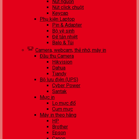
Nút nguồn
Nút click chuột
Keycap
Phụ kiện Laptop
Pin & Adapter
Bộ vệ sinh
Đế tản nhiệt
Balo & Túi
Camera, webcam, thẻ nhớ, máy in
Đầu thu Camera
Hikvision
Dahua
Tiandy
Bộ lưu điện (UPS)
Cyber Power
Santak
Mực in
Lọ mực đổ
Cụm mực
Máy in theo hãng
HP
Brother
Epson
Canon