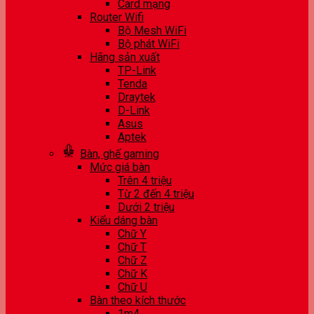
Card mạng
Router Wifi
Bộ Mesh WiFi
Bộ phát WiFi
Hãng sản xuất
TP-Link
Tenda
Draytek
D-Link
Asus
Aptek
Bàn, ghế gaming
Mức giá bàn
Trên 4 triệu
Từ 2 đến 4 triệu
Dưới 2 triệu
Kiểu dáng bàn
Chữ Y
Chữ T
Chữ Z
Chữ K
Chữ U
Bàn theo kích thước
1m4