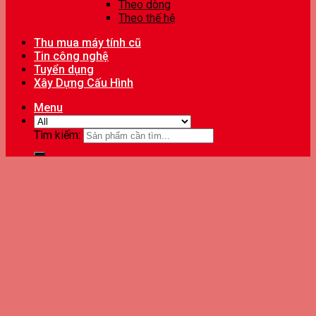
Theo dòng
Theo thế hệ
Thu mua máy tính cũ
Tin công nghệ
Tuyển dụng
Xây Dựng Cấu Hình
Menu
Tìm kiếm: