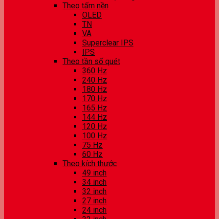
Theo tấm nền
OLED
TN
VA
Superclear IPS
IPS
Theo tần số quét
360 Hz
240 Hz
180 Hz
170 Hz
165 Hz
144 Hz
120 Hz
100 Hz
75 Hz
60 Hz
Theo kích thước
49 inch
34 inch
32 inch
27 inch
24 inch