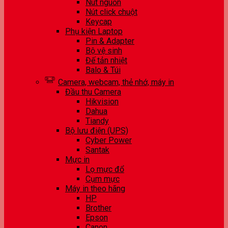
Nút nguồn
Nút click chuột
Keycap
Phụ kiện Laptop
Pin & Adapter
Bộ vệ sinh
Đế tản nhiệt
Balo & Túi
Camera, webcam, thẻ nhớ, máy in
Đầu thu Camera
Hikvision
Dahua
Tiandy
Bộ lưu điện (UPS)
Cyber Power
Santak
Mực in
Lọ mực đổ
Cụm mực
Máy in theo hãng
HP
Brother
Epson
Canon