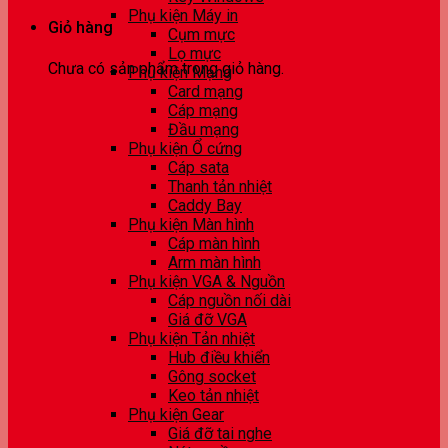
Phụ kiện Máy in
Giỏ hàng
Cụm mực
Lọ mực
Chưa có sản phẩm trong giỏ hàng.
Phụ kiện Mạng
Card mạng
Cáp mạng
Đầu mạng
Phụ kiện Ổ cứng
Cáp sata
Thanh tản nhiệt
Caddy Bay
Phụ kiện Màn hình
Cáp màn hình
Arm màn hình
Phụ kiện VGA & Nguồn
Cáp nguồn nối dài
Giá đỡ VGA
Phụ kiện Tản nhiệt
Hub điều khiển
Gông socket
Keo tản nhiệt
Phụ kiện Gear
Giá đỡ tai nghe