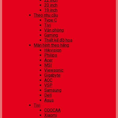
22 inch
20 inch
19 inch
Theo nhu cầu
Type C
Tivi
Văn phòng
Gaming
Thiết kế đồ hoạ
Màn hình theo hãng
Hikvision
Philips
Acer
MSI
Viewsonic
Gigabyte
AOC
VSP
Samsung
Dell
Asus
Tivi
COOCAA
Xiaomi