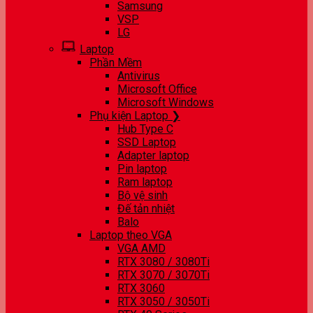
Samsung
VSP
LG
Laptop
Phần Mềm
Antivirus
Microsoft Office
Microsoft Windows
Phụ kiện Laptop ❯
Hub Type C
SSD Laptop
Adapter laptop
Pin laptop
Ram laptop
Bộ vệ sinh
Đế tản nhiệt
Balo
Laptop theo VGA
VGA AMD
RTX 3080 / 3080Ti
RTX 3070 / 3070Ti
RTX 3060
RTX 3050 / 3050Ti