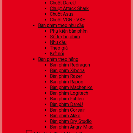
Chuột DareU
Chuột Attack Shark
Chuột Asus
Chuột VGN - VXE
Bàn phím theo nhu cầu
Phụ kiện bàn phím
Số lượng phím
Nhu cầu
Theo giá
Kết nối
Bàn phím theo hãng
Bàn phím Redragon
Bàn phím Xiberia
Bàn phím Razer
Bàn phím Rapoo
Bàn phím Machenike
Bàn phím Logitech
Bàn phím Fuhlen
Bàn phím DareU
Bàn phím Corsair
Bàn phím Akko
Bàn phím Dry Studio
Bàn phím Angry Miao