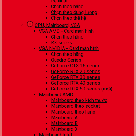
Rẻ Nhất
Chọn theo hãng
Chọn theo dung lượng
Chọn theo thế hệ
CPU, Mainboard, VGA
VGA AMD - Card màn hình
Chọn theo hãng
RX series
VGA NVIDIA - Card màn hình
Chọn theo hãng
Quadro Series
GeForce GTX 16 series
GeForce RTX 20 series
GeForce RTX 30 series
GeForce RTX 40 series
GeForce RTX 50 series (mới)
Mainboard AMD
Mainboard theo kích thước
Mainboard theo socket
Mainboard theo hãng
Mainboard A
Mainboard B
Mainboard X
Mainboard Intel