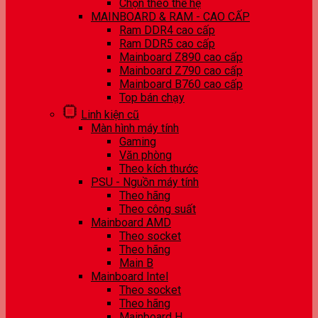
Chọn theo thế hệ
MAINBOARD & RAM - CAO CẤP
Ram DDR4 cao cấp
Ram DDR5 cao cấp
Mainboard Z890 cao cấp
Mainboard Z790 cao cấp
Mainboard B760 cao cấp
Top bán chạy
Linh kiện cũ
Màn hình máy tính
Gaming
Văn phòng
Theo kích thước
PSU - Nguồn máy tính
Theo hãng
Theo công suất
Mainboard AMD
Theo socket
Theo hãng
Main B
Mainboard Intel
Theo socket
Theo hãng
Mainboard H