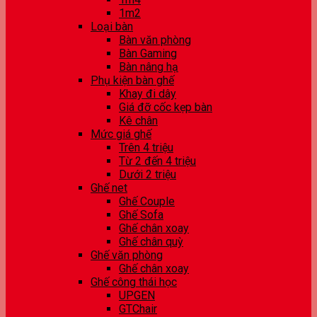
1m2
Loại bàn
Bàn văn phòng
Bàn Gaming
Bàn nâng hạ
Phụ kiện bàn ghế
Khay đi dây
Giá đỡ cốc kẹp bàn
Kê chân
Mức giá ghế
Trên 4 triệu
Từ 2 đến 4 triệu
Dưới 2 triệu
Ghế net
Ghế Couple
Ghế Sofa
Ghế chân xoay
Ghế chân quỳ
Ghế văn phòng
Ghế chân xoay
Ghế công thái học
UPGEN
GTChair