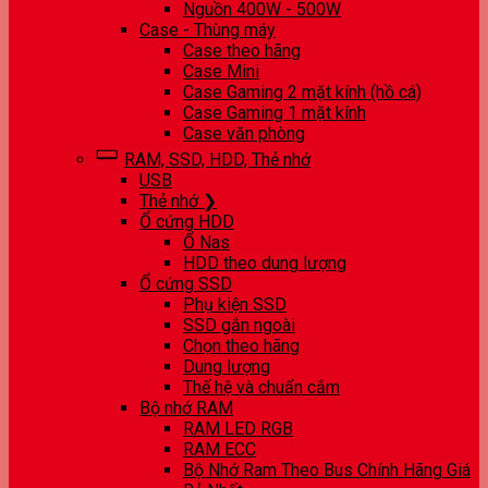
Nguồn 400W - 500W
Case - Thùng máy
Case theo hãng
Case Mini
Case Gaming 2 mặt kính (hồ cá)
Case Gaming 1 mặt kính
Case văn phòng
RAM, SSD, HDD, Thẻ nhớ
USB
Thẻ nhớ ❯
Ổ cứng HDD
Ổ Nas
HDD theo dung lượng
Ổ cứng SSD
Phụ kiện SSD
SSD gắn ngoài
Chọn theo hãng
Dung lượng
Thế hệ và chuẩn cắm
Bộ nhớ RAM
RAM LED RGB
RAM ECC
Bộ Nhớ Ram Theo Bus Chính Hãng Giá