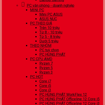
PC văn phòng - doanh nghiệp
MINI PC
Mini PC ASUS
ASUS NUC
PC THEO GIÁ
Trên 10 triệu
Từ 8 - 10 triệu
Từ 5 - 8 triệu
Dưới 5 triệu
THEO NHÓM
PC tuỳ chọn
PC HÙNG PHÁT
PC CPU AMD
Ryzen 7
Ryzen 5
Ryzen 3
PC HOT
Core i7
Core i5
Core i3
PC HÙNG PHÁT WorkFlex 12
PC HÙNG PHÁT Officeline 12 Core i5
PC HÙNG PHÁT Officeline 12 Core i3