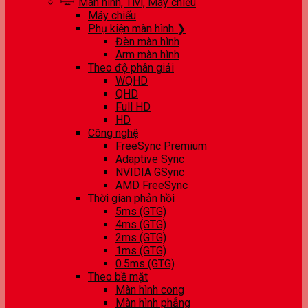
Màn hình, Tivi, Máy chiếu
Máy chiếu
Phụ kiện màn hình ❯
Đèn màn hình
Arm màn hình
Theo độ phân giải
WQHD
QHD
Full HD
HD
Công nghệ
FreeSync Premium
Adaptive Sync
NVIDIA GSync
AMD FreeSync
Thời gian phản hồi
5ms (GTG)
4ms (GTG)
2ms (GTG)
1ms (GTG)
0.5ms (GTG)
Theo bề mặt
Màn hình cong
Màn hình phẳng