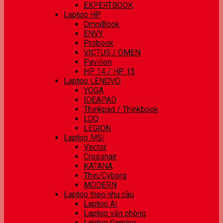
EXPERTBOOK
Laptop HP
OmniBook
ENVY
Probook
VICTUS / OMEN
Pavilion
HP 14 / HP 15
Laptop LENOVO
YOGA
IDEAPAD
Thinkpad / Thinkbook
LOQ
LEGION
Laptop MSI
Vector
Crosshair
KATANA
Thin/Cyborg
MODERN
Laptop theo nhu cầu
Laptop AI
Laptop văn phòng
Laptop Gaming