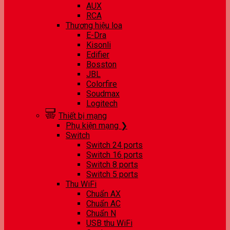
AUX
RCA
Thương hiệu loa
E-Dra
Kisonli
Edifier
Bosston
JBL
Colorfire
Soudmax
Logitech
Thiết bị mạng
Phụ kiện mạng ❯
Switch
Switch 24 ports
Switch 16 ports
Switch 8 ports
Switch 5 ports
Thu WiFi
Chuẩn AX
Chuẩn AC
Chuẩn N
USB thu WiFi