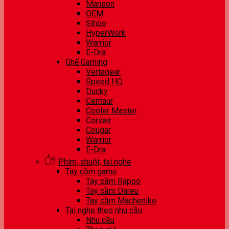
Manson
OEM
Sihoo
HyperWork
Warrior
E-Dra
Ghế Gaming
Vertagear
Speed HQ
Ducky
Centaur
Cooler Master
Corsair
Cougar
Warrior
E-Dra
Phím, chuột, tai nghe
Tay cầm game
Tay cầm Rapoo
Tay cầm Dareu
Tay cầm Machenike
Tai nghe theo nhu cầu
Nhu cầu