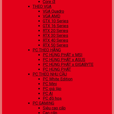
Core i3
THEO VGA
VGA Quadro
VGA AMD
GTX 10 Series
GTX 16 Series
RTX 20 Series
RTX 30 Series
RTX 40 Series
RTX 50 Series
PC THEO HÃNG
PC HÙNG PHÁT x MSI
PC HÙNG PHÁT x ASUS
PC HÙNG PHÁT x GIGABYTE
PC HÙNG PHÁT
PC THEO NHU CẦU
PC White Edition
PC Mini
PC giả lập
PC AI
PC đồ hoạ
PC GAMING
Siêu cao cấp
Cao cấp