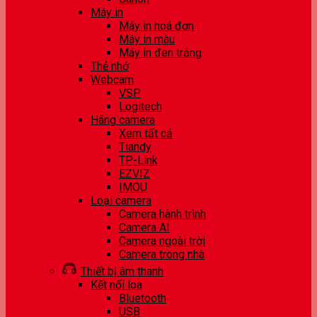
Máy in
Máy in hoá đơn
Máy in màu
Máy in đen trắng
Thẻ nhớ
Webcam
VSP
Logitech
Hãng camera
Xem tất cả
Tiandy
TP-Link
EZVIZ
IMOU
Loại camera
Camera hành trình
Camera AI
Camera ngoài trời
Camera trong nhà
Thiết bị âm thanh
Kết nối loa
Bluetooth
USB