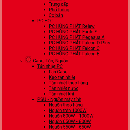
Trung cấp
Phổ thông
Cơ bản
PC HOT
PC HÙNG PHÁT Relaw
PC HÙNG PHÁT Eagle S
PC HÙNG PHÁT Pegasus A
PC HÙNG PHÁT Falcon D Plus
PC HÙNG PHÁT Falcon C
PC HÙNG PHÁT Falcon E
Case, Tản, Nguồn
Tản nhiệt PC
Fan Case
Keo tản nhiệt
Tản nhiệt theo hãng
Tản nhiệt nước
Tản nhiệt khí
PSU - Nguồn máy tính
Nguồn theo hãng
Nguồn trên 1000W
Nguồn 800W - 1000W
Nguồn 650W - 800W
Nguồn 550W - 650W