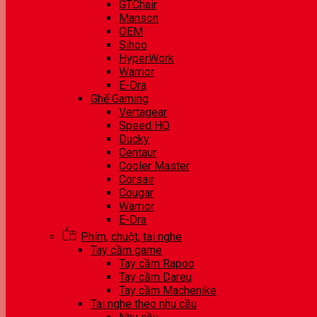
GTChair
Manson
OEM
Sihoo
HyperWork
Warrior
E-Dra
Ghế Gaming
Vertagear
Speed HQ
Ducky
Centaur
Cooler Master
Corsair
Cougar
Warrior
E-Dra
Phím, chuột, tai nghe
Tay cầm game
Tay cầm Rapoo
Tay cầm Dareu
Tay cầm Machenike
Tai nghe theo nhu cầu