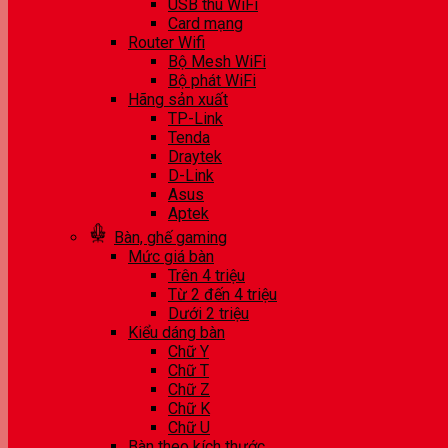
USB thu WiFi
Card mạng
Router Wifi
Bộ Mesh WiFi
Bộ phát WiFi
Hãng sản xuất
TP-Link
Tenda
Draytek
D-Link
Asus
Aptek
Bàn, ghế gaming
Mức giá bàn
Trên 4 triệu
Từ 2 đến 4 triệu
Dưới 2 triệu
Kiểu dáng bàn
Chữ Y
Chữ T
Chữ Z
Chữ K
Chữ U
Bàn theo kích thước