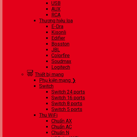
USB
AUX
RCA
Thương hiệu loa
E-Dra
Kisonli
Edifier
Bosston
JBL
Colorfire
Soudmax
Logitech
Thiết bị mạng
Phụ kiện mạng ❯
Switch
Switch 24 ports
Switch 16 ports
Switch 8 ports
Switch 5 ports
Thu WiFi
Chuẩn AX
Chuẩn AC
Chuẩn N