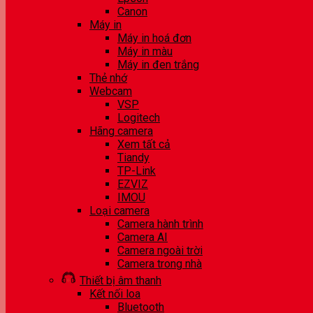
Canon
Máy in
Máy in hoá đơn
Máy in màu
Máy in đen trắng
Thẻ nhớ
Webcam
VSP
Logitech
Hãng camera
Xem tất cả
Tiandy
TP-Link
EZVIZ
IMOU
Loại camera
Camera hành trình
Camera AI
Camera ngoài trời
Camera trong nhà
Thiết bị âm thanh
Kết nối loa
Bluetooth