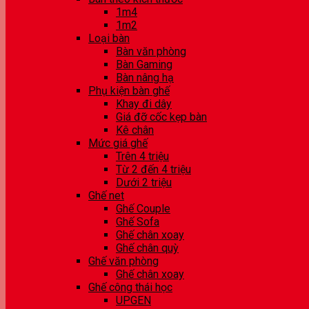
1m4
1m2
Loại bàn
Bàn văn phòng
Bàn Gaming
Bàn nâng hạ
Phụ kiện bàn ghế
Khay đi dây
Giá đỡ cốc kẹp bàn
Kê chân
Mức giá ghế
Trên 4 triệu
Từ 2 đến 4 triệu
Dưới 2 triệu
Ghế net
Ghế Couple
Ghế Sofa
Ghế chân xoay
Ghế chân quỳ
Ghế văn phòng
Ghế chân xoay
Ghế công thái học
UPGEN