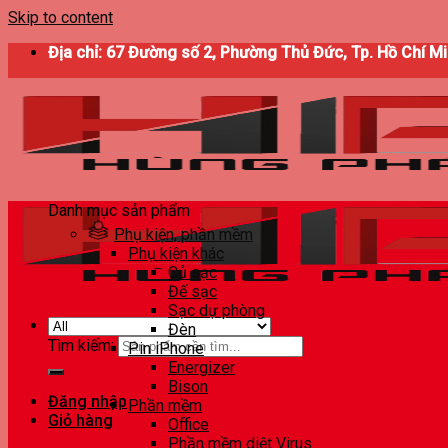
Skip to content
Địa chỉ: 67 Đường số 2, Phường Thủ Đức, Tp. Hồ Chí M
Danh mục sản phẩm
Phụ kiện, phần mềm
Phụ kiện khác
Củ sạc
Đế sạc
Sạc dự phòng
Đèn
Tìm kiếm:
Pin iPhone
Energizer
Bison
Đăng nhập
Phần mềm
Giỏ hàng
Office
Phần mềm diệt Virus