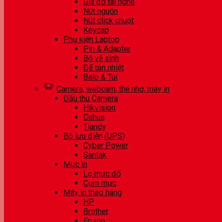
Giá đỡ tai nghe
Nút nguồn
Nút click chuột
Keycap
Phụ kiện Laptop
Pin & Adapter
Bộ vệ sinh
Đế tản nhiệt
Balo & Túi
Camera, webcam, thẻ nhớ, máy in
Đầu thu Camera
Hikvision
Dahua
Tiandy
Bộ lưu điện (UPS)
Cyber Power
Santak
Mực in
Lọ mực đổ
Cụm mực
Máy in theo hãng
HP
Brother
Epson